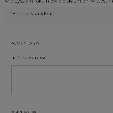
TREŚĆ KOMENTARZA
KOMENTARZE
(0)
Bądź na bieżąco
Podając adres e-mail wyrażają Państwo zgodę na ot
pocztą elektroniczną od Agencji Rynku Energii S.A z