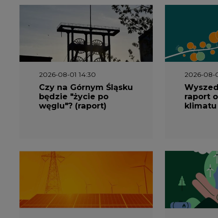
węglu"? (raport)
klimatu
2026-06-08 07:00
2026-05-2
Wyszedł raport
Wyszedł
"Bezpieczniej i taniej.
„Przez 
Ciepłownictwo na
Dekarbo
ratunek KSE"
ciepłow
system
Polsce”