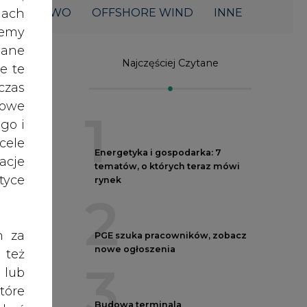
Energetyka i gospodarka: 7
acje
tematów, o których teraz mówi
yce
rynek
2
h za
PGE szuka pracowników, zobacz
nowe ogłoszenia
 też
3
 lub
tóre
Budowa terminala
skać
intermodalnego w Zabrzu
wkracza w końcowy etap
realizacji
4
nych
oraz
RODO
Do końca sierpnia trzeba złożyć
wniosek o bon ciepłowniczy
anym
zeby