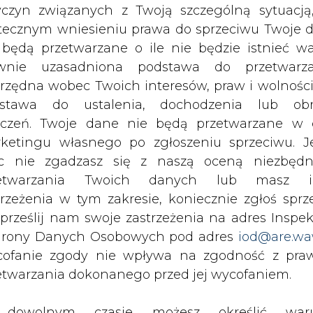
c nie zgadzasz się z naszą oceną niezbędn
etycznej, ale mówi +nie+, jeśli to się będzie wią
zetwarzania Twoich danych lub masz i
iedział. Dodał, że polityka klimatyczna musi
trzeżenia w tym zakresie, koniecznie zgłoś sprz
u społecznym. Dlatego - jak mówił - Polska dysku
 prześlij nam swoje zastrzeżenia na adres Inspek
i odnawialnej w miksie energetycznym.
rony Danych Osobowych pod adres
iod@are.wa
ofanie zgody nie wpływa na zgodność z pr
zwiększającymi jej udział w miksie energetycz
etwarzania dokonanego przed jej wycofaniem.
ygotowanie zaplecza w konwencjonalnych źród
robić, tak, na ile nas stać, lub też, na ile zechc
dowolnym czasie możesz określić waru
 społeczeństwo jest zainteresowane zmianą, co w
echowywania i dostępu do plików cooki
awieniach przeglądarki internetowej.
gii w przyszłym roku. Według wiceministra ene
li zgadzasz się na wykorzystanie technologii pl
oszacowania.
kies wystarczy kliknąć poniższy przycisk „Przejd
isu”.
ceny energii - PAP). Nie ma na sali osoby, któr
 że "będą one wypadkową pewnych działań, zachow