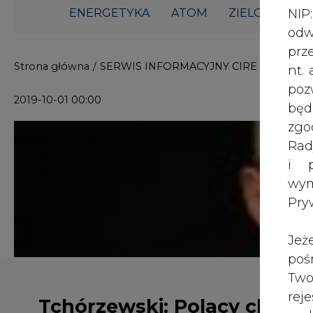
i p
wy
Pry
Jeż
poś
Two
rej
Tchórzewski: Polacy chcą
pod
czystej energii, ale nie za
dos
cenę zubożenia
Inf
oso
inn
zna
Polacy chcą czystej energii, ale n
lin