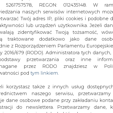
odstawy przetwarzania oraz inne inform
magane przez RODO znajdziesz w Polit
watności pod
tym linkiem.
eli korzystasz także z innych usług dostępnyc
rednictwem naszego serwisu, przetwarzamy
je dane osobowe podane przy zakładaniu konta
estracji do newslettera. Przetwarzamy dane, k
ajesz, pozostawiasz lub do których możemy uzy
tęp w ramach korzystania z Usług.
ormacje dotyczące Administratora Twoich da
bowych a także cele i podstawy przetwarzania 
e niezbędne informacje wymagane przez 
jdziesz w Polityce Prywatności pod wskaz
ie kosztem dużych podwyżek cen, które
kiem (
tym linkiem
). Dane zbierane na potr