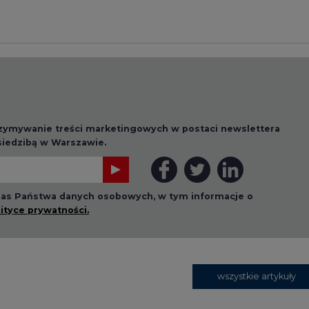
 nas Państwa danych osobowych, w tym informacje o
lityce prywatności.
wszystkie artykuły
1 13:00
2026-07-09 10:30
ł ciekawy
Opublikowano bilans
 stanie
zasobów złóż kopalin