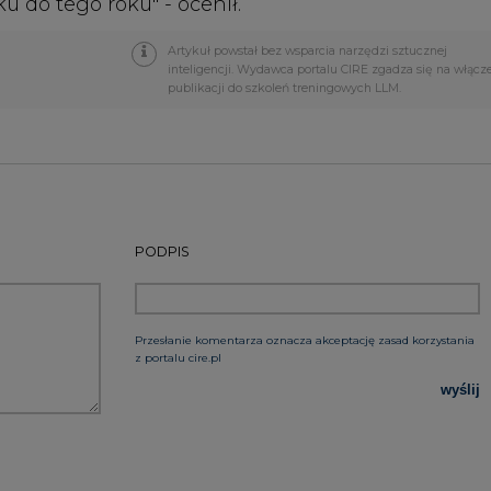
PODPIS
Przesłanie komentarza oznacza akceptację zasad korzystania
z portalu cire.pl
wyślij
rzymywanie treści marketingowych w postaci newslettera
 siedzibą w Warszawie.