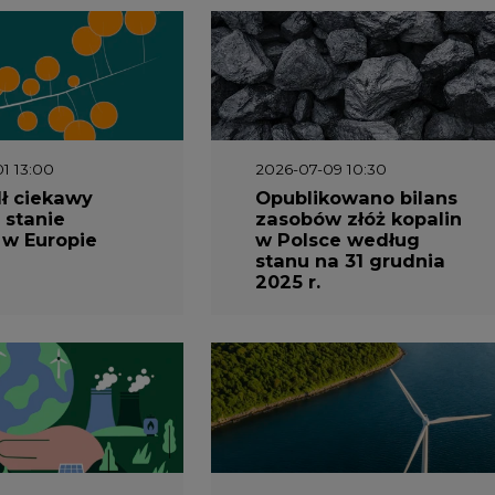
 w Europie
w Polsce według
stanu na 31 grudnia
2025 r.
3 16:00
2026-05-23 15:00
 raport
Koszty transformacji
gaz do OZE.
energetyki w Polsce
nizacja
do 2040 roku –
nictwa
sprawdzamy wnioski
owego w
ekspertów