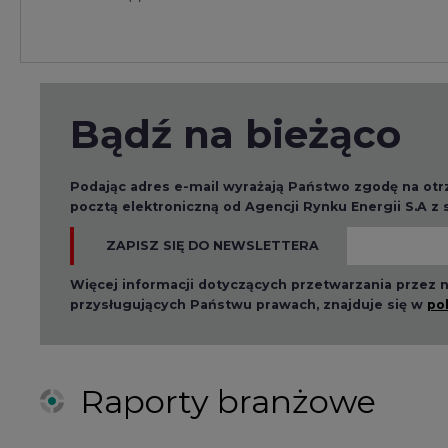
ZAPISZ SIĘ DO NEWSLETTERA
Więcej informacji dotyczących przetwarzania przez
przysługujących Państwu prawach, znajduje się w
po
Raporty branżowe
2026-08-01 14:30
2026-08-0
Czy na Górnym Śląsku
Wyszed
będzie "życie po
raport o