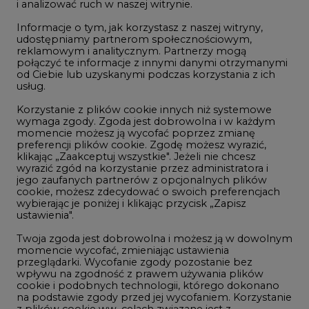
i analizować ruch w naszej witrynie.
Rozmowy o energetyce
Informacje o tym, jak korzystasz z naszej witryny,
Gospodarka
udostępniamy partnerom społecznościowym,
reklamowym i analitycznym. Partnerzy mogą
Geopolityka
połączyć te informacje z innymi danymi otrzymanymi
LTE450
od Ciebie lub uzyskanymi podczas korzystania z ich
usług.
Korzystanie z plików cookie innych niż systemowe
Innowacje i AI
wymaga zgody. Zgoda jest dobrowolna i w każdym
momencie możesz ją wycofać poprzez zmianę
Telekomunikacja i IT
preferencji plików cookie. Zgodę możesz wyrazić,
klikając „Zaakceptuj wszystkie". Jeżeli nie chcesz
Handel emisjami CO2
wyrazić zgód na korzystanie przez administratora i
Wodór
jego zaufanych partnerów z opcjonalnych plików
cookie, możesz zdecydować o swoich preferencjach
Górnictwo
wybierając je poniżej i klikając przycisk „Zapisz
ustawienia".
Zmiany klimatyczne
Twoja zgoda jest dobrowolna i możesz ją w dowolnym
momencie wycofać, zmieniając ustawienia
przeglądarki. Wycofanie zgody pozostanie bez
Atom
wpływu na zgodność z prawem używania plików
Fotowoltaika
cookie i podobnych technologii, którego dokonano
na podstawie zgody przed jej wycofaniem. Korzystanie
Offshore wind