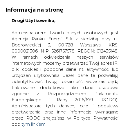
Informacja na stronę
KONTAKT:
REDAKCJA@CIRE.PL
Drogi Użytkowniku,
WYDAWCA PORTALU:
Administratorem Twoich danych osobowych jest
Agencja Rynku Energii S.A z siedzibą przy ul.
A
A
A
WIELKOŚĆ TEKSTU
WYSOKI KONTRAST
Bobrowieckiej 3, 00-728 Warszawa, KRS:
0000021306, NIP: 5261757578, REGON: 012435148.
ZALOGUJ SIĘ
W ramach odwiedzania naszych serwisów
internetowych możemy przetwarzać Twój adres IP,
pliki cookies i podobne dane nt. aktywności lub
urządzeń użytkownika. Jeżeli dane te pozwalają
zidentyfikować Twoją tożsamość, wówczas będą
traktowane dodatkowo jako dane osobowe
zgodnie z Rozporządzeniem Parlamentu
Europejskiego i Rady 2016/679 (RODO).
Administratora tych danych, cele i podstawy
przetwarzania oraz inne informacje wymagane
przez RODO znajdziesz w Polityce Prywatności
pod
tym linkiem.
WŁĄCZ CIRE.TV