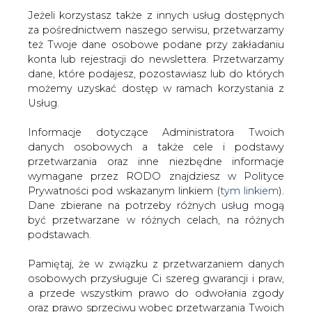
Jeżeli korzystasz także z innych usług dostępnych
za pośrednictwem naszego serwisu, przetwarzamy
też Twoje dane osobowe podane przy zakładaniu
konta lub rejestracji do newslettera. Przetwarzamy
Strona główna
/
SERWIS INFORMACYJNY CIRE
dane, które podajesz, pozostawiasz lub do których
24
/
Orlen nowym partnerem Ekstraklasy
możemy uzyskać dostęp w ramach korzystania z
Usług.
2019-10-18 00:00
drukuj
Informacje dotyczące Administratora Twoich
skomentuj
danych osobowych a także cele i podstawy
udostępnij
:
przetwarzania oraz inne niezbędne informacje
wymagane przez RODO znajdziesz w Polityce
Prywatności pod wskazanym linkiem (
tym linkiem
).
Dane zbierane na potrzeby różnych usług mogą
Orlen nowym partnerem
być przetwarzane w różnych celach, na różnych
Ekstraklasy
podstawach.
Pamiętaj, że w związku z przetwarzaniem danych
osobowych przysługuje Ci szereg gwarancji i praw,
a przede wszystkim prawo do odwołania zgody
oraz prawo sprzeciwu wobec przetwarzania Twoich