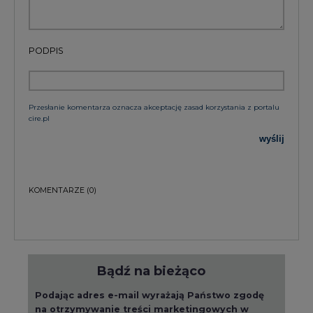
PODPIS
Przesłanie komentarza oznacza akceptację zasad korzystania z portalu
cire.pl
wyślij
KOMENTARZE
(0)
Bądź na bieżąco
Podając adres e-mail wyrażają Państwo zgodę
na otrzymywanie treści marketingowych w