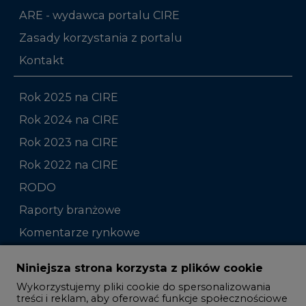
ARE - wydawca portalu CIRE
Zasady korzystania z portalu
Kontakt
Rok 2025 na CIRE
Rok 2024 na CIRE
Rok 2023 na CIRE
Rok 2022 na CIRE
RODO
Raporty branżowe
Komentarze rynkowe
Zmiany kadrowe na rynku
Niniejsza strona korzysta z plików cookie
Wykorzystujemy pliki cookie do spersonalizowania
Studio CIRE
treści i reklam, aby oferować funkcje społecznościowe