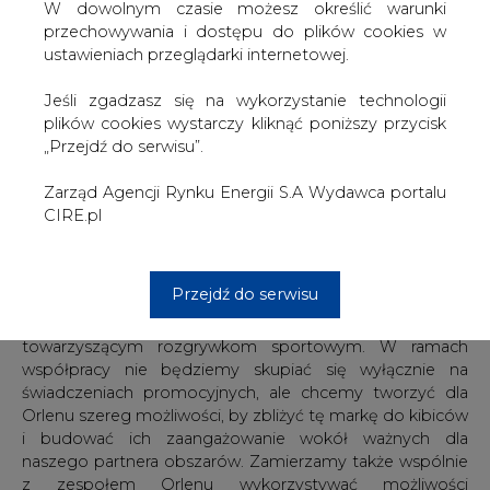
W dowolnym czasie możesz określić warunki
Ekstraklasa to ponad milion widzów zgromadzonych co
przechowywania i dostępu do plików cookies w
tydzień przed telewizorami i kolejne miliony kibiców
ustawieniach przeglądarki internetowej.
śledzących z uwagą wyniki tych rozgrywek. Jesteśmy
przekonani, że tak jak w przypadku innych sportów,
Jeśli zgadzasz się na wykorzystanie technologii
takich jak lekkoatletyka, siatkówka, czy sporty motorowe
plików cookies wystarczy kliknąć poniższy przycisk
z Formułą 1 na czele, nasze zaangażowanie w piłkę nożną
„Przejdź do serwisu”.
przyniesie nam wymierne korzyści biznesowe i pozwoli
umocnić postrzeganie marki - powiedział Daniel Obajtek,
Zarząd Agencji Rynku Energii S.A Wydawca portalu
Prezes Zarządu PKN Orlen.
CIRE.pl
Witamy kolejną potężną polską firmę wśród Oficjalnych
Partnerów Ekstraklasy. Piłka nożna i rozgrywki klubowe są
Przejdź do serwisu
doskonałym obszarem do wzmacniania swojej marki i
budowania silnych więzi z klientami dzięki emocjom
towarzyszącym rozgrywkom sportowym. W ramach
współpracy nie będziemy skupiać się wyłącznie na
świadczeniach promocyjnych, ale chcemy tworzyć dla
Orlenu szereg możliwości, by zbliżyć tę markę do kibiców
i budować ich zaangażowanie wokół ważnych dla
naszego partnera obszarów. Zamierzamy także wspólnie
z zespołem Orlenu wykorzystywać możliwości