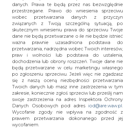
danych. Prawa te będą przez nas bezwzględnie
PKN Orlen został Oficjalnym Partnerem
przestrzegane. Prawo do wniesienia sprzeciwu
Ekstraklasy. W ramach współpracy w
wobec przetwarzania danych z przyczyn
sezonie 2019/2020 marka będzie
związanych z Twoją szczególną sytuacją, po
promowana na stadionach oraz podczas
skutecznym wniesieniu prawa do sprzeciwu Twoje
transmisji meczów już od najbliższej, 12.
dane nie będą przetwarzane o ile nie będzie istnieć
kolejki rozgrywek.
ważna prawnie uzasadniona podstawa do
przetwarzania, nadrzędna wobec Twoich interesów,
Logotyp Orlen pojawi się między innymi na grafikach
praw i wolności lub podstawa do ustalenia,
podczas transmisji wszystkich meczów PKO Bank Polski
dochodzenia lub obrony roszczeń. Twoje dane nie
Ekstraklasy, a także na nośnikach umieszczonych za
będą przetwarzane w celu marketingu własnego
bramkami na stadionach. Ponadto, Koncern obejmie
po zgłoszeniu sprzeciwu. Jeżeli więc nie zgadzasz
wsparciem logistycznym Spółkę Ekstraklasa Live Park,
się z naszą oceną niezbędności przetwarzania
która zajmuje się produkcją telewizyjną wszystkich 296
Twoich danych lub masz inne zastrzeżenia w tym
meczów w sezonie oraz dostarczaniem sygnału
zakresie, koniecznie zgłoś sprzeciw lub prześlij nam
telewizyjnego do nadawców, w tym do Canal+ i TVP,
swoje zastrzeżenia na adres Inspektora Ochrony
oraz do platformy Ekstraklasa.TV, dzięki której kibice
Danych Osobowych pod adres
iod@are.waw.pl
.
mogą oglądać mecze PKO Bank Polski Ekstraklasy poza
Wycofanie zgody nie wpływa na zgodność z
granicami Polski.
prawem przetwarzania dokonanego przed jej
wycofaniem.
Sponsoring sportowy stanowi kluczowy element
komunikacji marketingowej marki Orlen. Piłkarska