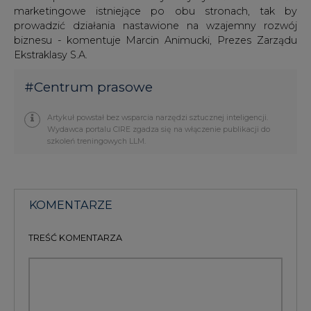
marketingowe istniejące po obu stronach, tak by
prowadzić działania nastawione na wzajemny rozwój
biznesu - komentuje Marcin Animucki, Prezes Zarządu
Ekstraklasy S.A.
#
Centrum prasowe
Artykuł powstał bez wsparcia narzędzi sztucznej inteligencji.
Wydawca portalu CIRE zgadza się na włączenie publikacji do
szkoleń treningowych LLM.
KOMENTARZE
TREŚĆ KOMENTARZA