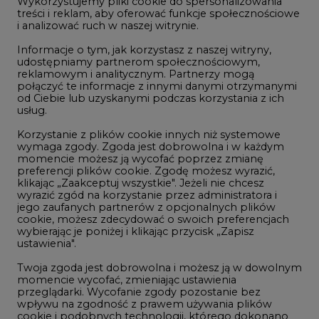
Wykorzystujemy pliki cookie do spersonalizowania
Studio CIRE
treści i reklam, aby oferować funkcje społecznościowe
i analizować ruch w naszej witrynie.
Rozmowy o energetyce
Informacje o tym, jak korzystasz z naszej witryny,
Gospodarka
udostępniamy partnerom społecznościowym,
reklamowym i analitycznym. Partnerzy mogą
Geopolityka
połączyć te informacje z innymi danymi otrzymanymi
LTE450
od Ciebie lub uzyskanymi podczas korzystania z ich
usług.
Korzystanie z plików cookie innych niż systemowe
Innowacje i AI
wymaga zgody. Zgoda jest dobrowolna i w każdym
momencie możesz ją wycofać poprzez zmianę
Telekomunikacja i IT
preferencji plików cookie. Zgodę możesz wyrazić,
klikając „Zaakceptuj wszystkie". Jeżeli nie chcesz
Handel emisjami CO2
wyrazić zgód na korzystanie przez administratora i
Wodór
jego zaufanych partnerów z opcjonalnych plików
cookie, możesz zdecydować o swoich preferencjach
Górnictwo
wybierając je poniżej i klikając przycisk „Zapisz
ustawienia".
Zmiany klimatyczne
Twoja zgoda jest dobrowolna i możesz ją w dowolnym
momencie wycofać, zmieniając ustawienia
przeglądarki. Wycofanie zgody pozostanie bez
Atom
wpływu na zgodność z prawem używania plików
Fotowoltaika
cookie i podobnych technologii, którego dokonano