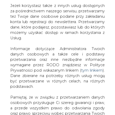
Jeżeli korzystasz także z innych usług dostępnych
za pośrednictwem naszego serwisu, przetwarzamy
też Twoje dane osobowe podane przy zakładaniu
konta lub rejestracji do newslettera. Przetwarzamy
Strona główna
/
SERWIS INFORMACYJNY CIRE
dane, które podajesz, pozostawiasz lub do których
24
/
ME: w Polsce działa ponad 106 tys. mikroinstalacji
możemy uzyskać dostęp w ramach korzystania z
OZE
Usług.
2019-10-21 00:00
Informacje dotyczące Administratora Twoich
drukuj
danych osobowych a także cele i podstawy
skomentuj
przetwarzania oraz inne niezbędne informacje
udostępnij
:
wymagane przez RODO znajdziesz w Polityce
Prywatności pod wskazanym linkiem (
tym linkiem
).
Dane zbierane na potrzeby różnych usług mogą
być przetwarzane w różnych celach, na różnych
podstawach.
Pamiętaj, że w związku z przetwarzaniem danych
osobowych przysługuje Ci szereg gwarancji i praw,
a przede wszystkim prawo do odwołania zgody
oraz prawo sprzeciwu wobec przetwarzania Twoich