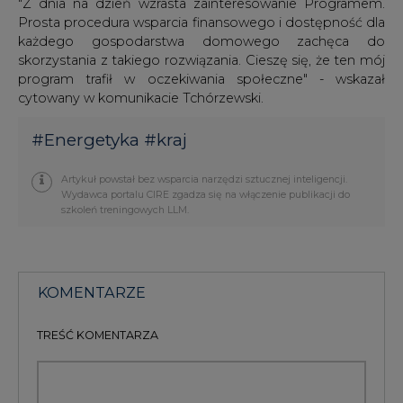
"Z dnia na dzień wzrasta zainteresowanie Programem.
Prosta procedura wsparcia finansowego i dostępność dla
każdego gospodarstwa domowego zachęca do
skorzystania z takiego rozwiązania. Cieszę się, że ten mój
program trafił w oczekiwania społeczne" - wskazał
cytowany w komunikacie Tchórzewski.
#
Energetyka
#
kraj
Artykuł powstał bez wsparcia narzędzi sztucznej inteligencji.
Wydawca portalu CIRE zgadza się na włączenie publikacji do
szkoleń treningowych LLM.
KOMENTARZE
TREŚĆ KOMENTARZA