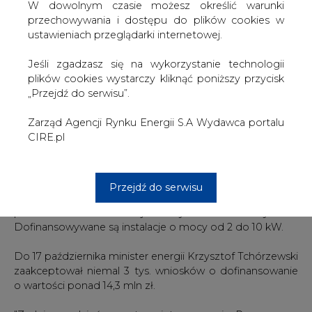
W dowolnym czasie możesz określić warunki
przechowywania i dostępu do plików cookies w
"Obecnie - po trzech kwartałach 2019 r. - funkcjonuje 106
ustawieniach przeglądarki internetowej.
117 mikroinstalacji (wzrost o 96 proc. względem końca
2018 r.) o łącznej mocy 685 MW (wzrost o 100 proc.
Jeśli zgadzasz się na wykorzystanie technologii
względem końca 2018 r.). Oznacza to, że skala wzrostu
plików cookies wystarczy kliknąć poniższy przycisk
mikroinstalacji pozwala przewidywać, że na koniec 2019 r.
„Przejdź do serwisu”.
moc zainstalowana tych instalacji może wynieść ponad
800 MW" - wskazano.
Zarząd Agencji Rynku Energii S.A Wydawca portalu
CIRE.pl
ME podkreśliło, że do wzrostu liczby mikroinstalacji w
Polsce znacząco przyczynił się program "Mój Prąd",
dzięki któremu można otrzymać dofinansowanie na
zakup i montaż instalacji fotowoltaicznych. Budżet
Przejdź do serwisu
programu to 1 mld zł. Dofinansowanie obejmuje do 50
proc. kosztów instalacji i wynosi do 5 tys. zł.
Dofinansowywane są instalacje o mocy od 2 do 10 kW.
Do 17 października minister energii Krzysztof Tchórzewski
zaakceptował niemal 3 tys. wniosków o dofinansowanie
o wartości ponad 14,3 mln zł.