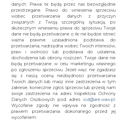
danych. Prawa te będą przez nas bezwzględnie
przestrzegane. Prawo do wniesienia sprzeciwu
wobec przetwarzania danych z przyczyn
ME: w Polsce działa ponad 106 tys.
mikroinstalacji OZE
związanych z Twoją szczególną sytuacją, po
skutecznym wniesieniu prawa do sprzeciwu Twoje
dane nie będą przetwarzane o ile nie będzie istnieć
ważna prawnie uzasadniona podstawa do
przetwarzania, nadrzędna wobec Twoich interesów,
praw i wolności lub podstawa do ustalenia,
dochodzenia lub obrony roszczeń. Twoje dane nie
W Polsce po trzech kwartałach br.
będą przetwarzane w celu marketingu własnego
działało 106 tys. 117 mikroinstalacji na
po zgłoszeniu sprzeciwu. Jeżeli więc nie zgadzasz
się z naszą oceną niezbędności przetwarzania
odnawialne źródła energii o łącznej
Twoich danych lub masz inne zastrzeżenia w tym
mocy 685 MW; to o 96 proc. więcej niż
zakresie, koniecznie zgłoś sprzeciw lub prześlij nam
pod koniec 2018 r. - poinformowało w
swoje zastrzeżenia na adres Inspektora Ochrony
poniedziałek Ministerstwo Energii.
Danych Osobowych pod adres
iod@are.waw.pl
.
Wycofanie zgody nie wpływa na zgodność z
Ministerstwo wyjaśniło, że na koniec ub.r. w Polsce
prawem przetwarzania dokonanego przed jej
funkcjonowało 54 tys. 214 mikroinstalacji (wzrost o 235
wycofaniem.
proc. względem końca 2016 r.) o łącznej mocy 343 MW
(wzrost o 235 proc. wobec końca 2016 r.).