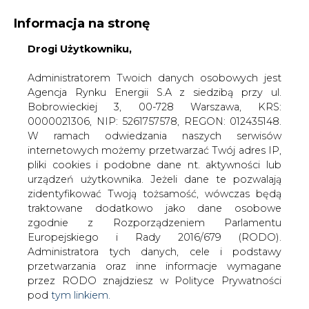
Informacja na stronę
KONTAKT:
REDAKCJA@CIRE.PL
Drogi Użytkowniku,
WYDAWCA PORTALU:
Administratorem Twoich danych osobowych jest
Agencja Rynku Energii S.A z siedzibą przy ul.
A
A
A
WIELKOŚĆ TEKSTU
WYSOKI KONTRAST
Bobrowieckiej 3, 00-728 Warszawa, KRS:
0000021306, NIP: 5261757578, REGON: 012435148.
ZALOGUJ SIĘ
W ramach odwiedzania naszych serwisów
internetowych możemy przetwarzać Twój adres IP,
pliki cookies i podobne dane nt. aktywności lub
urządzeń użytkownika. Jeżeli dane te pozwalają
zidentyfikować Twoją tożsamość, wówczas będą
traktowane dodatkowo jako dane osobowe
zgodnie z Rozporządzeniem Parlamentu
Europejskiego i Rady 2016/679 (RODO).
Administratora tych danych, cele i podstawy
przetwarzania oraz inne informacje wymagane
przez RODO znajdziesz w Polityce Prywatności
pod
tym linkiem.
WŁĄCZ CIRE.TV