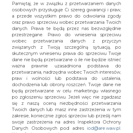
kupna 9,57 proc. udziałów w polu
danych. Prawa te będą przez nas bezwzględnie
przestrzegane. Prawo do wniesienia sprzeciwu
naftowym Azeri-Chirag-Gunashli (ACG) w
wobec przetwarzania danych z przyczyn
Azerbejdżanie i 8,9 proc. udziałów w
związanych z Twoją szczególną sytuacją, po
rurociągu Baku-Tbilisi-Ceyhan (BTC), za
skutecznym wniesieniu prawa do sprzeciwu Twoje
łącznie 1,57 mld USD - podał MOL w
dane nie będą przetwarzane o ile nie będzie istnieć
komunikacie.
ważna prawnie uzasadniona podstawa do
przetwarzania, nadrzędna wobec Twoich interesów,
Jak podano, po sfinalizowaniu transakcji MOL będzie
praw i wolności lub podstawa do ustalenia,
trzecim największym partnerem w polu ACG.
dochodzenia lub obrony roszczeń. Twoje dane nie
będą przetwarzane w celu marketingu własnego
Pole naftowe ACG jest zlokalizowane na Morzu
po zgłoszeniu sprzeciwu. Jeżeli więc nie zgadzasz
Kaspijskim, rozpoczęło produkcję w 1997 roku i jest
się z naszą oceną niezbędności przetwarzania
jednym z największych pól offshore na świecie. W 2018
Twoich danych lub masz inne zastrzeżenia w tym
roku wydobycie wynosiło średnio 584 tys. baryłek
zakresie, koniecznie zgłoś sprzeciw lub prześlij nam
dziennie.
swoje zastrzeżenia na adres Inspektora Ochrony
Danych Osobowych pod adres
iod@are.waw.pl
.
Jak podał MOL, transakcja będzie mieć znaczący wpływ
Wycofanie zgody nie wpływa na zgodność z
na EBITDA i free cash flow, gdyż przejmowane aktywo
prawem przetwarzania dokonanego przed jej
ma niskie koszty i ograniczone potrzeby inwestycyjne
wycofaniem.
oraz może być rentowne nawet przy niskich cenach ropy.