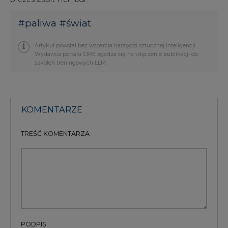
Artykuł powstał bez wsparcia narzędzi sztucznej inteligencji.
Wydawca portalu CIRE zgadza się na włączenie publikacji do
szkoleń treningowych LLM.
KOMENTARZE
TREŚĆ KOMENTARZA
PODPIS
Przesłanie komentarza oznacza akceptację zasad korzystania z portalu