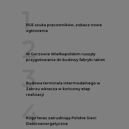
PGE szuka pracowników, zobacz nowe
ogłoszenia
2
W Gorzowie Wielkopolskim ruszyły
przygotowania do budowy fabryki rakiet
3
Budowa terminala intermodalnego w
Zabrzu wkracza w końcowy etap
realizacji
4
Kogo teraz zatrudniają Polskie Sieci
Elektroenergetyczne
5
Do końca sierpnia trzeba złożyć wniosek