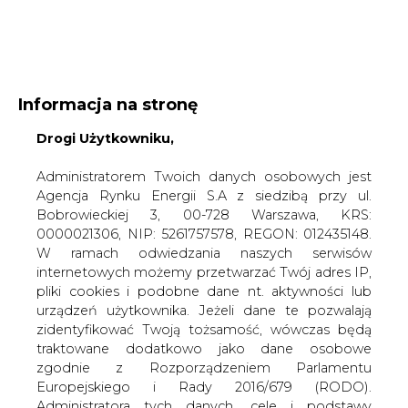
WYDAWCA PORTALU:
Informacja na stronę
A
A
A
Drogi Użytkowniku,
WIELKOŚĆ TEKSTU
WYSOKI KONTRAST
ZALOGUJ SIĘ
Administratorem Twoich danych osobowych jest
Agencja Rynku Energii S.A z siedzibą przy ul.
Bobrowieckiej 3, 00-728 Warszawa, KRS:
0000021306, NIP: 5261757578, REGON: 012435148.
W ramach odwiedzania naszych serwisów
internetowych możemy przetwarzać Twój adres IP,
pliki cookies i podobne dane nt. aktywności lub
urządzeń użytkownika. Jeżeli dane te pozwalają
zidentyfikować Twoją tożsamość, wówczas będą
traktowane dodatkowo jako dane osobowe
zgodnie z Rozporządzeniem Parlamentu
Europejskiego i Rady 2016/679 (RODO).
WŁĄCZ CIRE.TV
Administratora tych danych, cele i podstawy
przetwarzania oraz inne informacje wymagane
przez RODO znajdziesz w Polityce Prywatności
pod
tym linkiem.