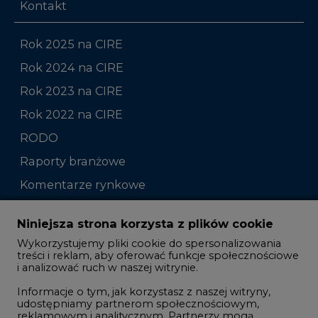
Rok 2024 na CIRE
Rok 2023 na CIRE
Rok 2022 na CIRE
RODO
Raporty branżowe
Komentarze rynkowe
Zmiany kadrowe na rynku
Niniejsza strona korzysta z plików cookie
Wykorzystujemy pliki cookie do spersonalizowania
Studio CIRE
treści i reklam, aby oferować funkcje społecznościowe
i analizować ruch w naszej witrynie.
Rozmowy o energetyce
Informacje o tym, jak korzystasz z naszej witryny,
Gospodarka
udostępniamy partnerom społecznościowym,
reklamowym i analitycznym. Partnerzy mogą
Geopolityka
połączyć te informacje z innymi danymi otrzymanymi
LTE450
od Ciebie lub uzyskanymi podczas korzystania z ich
usług.