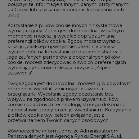
Korzystanie z plików cookie innych niż systemowe
Innowacje i AI
wymaga zgody. Zgoda jest dobrowolna i w każdym
momencie możesz ją wycofać poprzez zmianę
Telekomunikacja i IT
preferencji plików cookie. Zgodę możesz wyrazić,
klikając „Zaakceptuj wszystkie". Jeżeli nie chcesz
Handel emisjami CO2
wyrazić zgód na korzystanie przez administratora i
Wodór
jego zaufanych partnerów z opcjonalnych plików
cookie, możesz zdecydować o swoich preferencjach
Górnictwo
wybierając je poniżej i klikając przycisk „Zapisz
ustawienia".
Zmiany klimatyczne
Twoja zgoda jest dobrowolna i możesz ją w dowolnym
momencie wycofać, zmieniając ustawienia
przeglądarki. Wycofanie zgody pozostanie bez
Atom
wpływu na zgodność z prawem używania plików
Fotowoltaika
cookie i podobnych technologii, którego dokonano
na podstawie zgody przed jej wycofaniem. Korzystanie
Offshore wind
z plików cookie ww. celach związane jest z
przetwarzaniem Twoich danych osobowych.
Magazyny energii
Równocześnie informujemy, że Administratorem
Zielone samorządy
Państwa danych jest Agencja Rynku Energii S.A., ul.
Bobrowiecka 3, 00-728 Warszawa.
Zielona gospodarka
Więcej informacji o przetwarzaniu danych osobowych
oraz mechanizmie plików cookie znajdą Państwo
w
Polityce prywatności
.