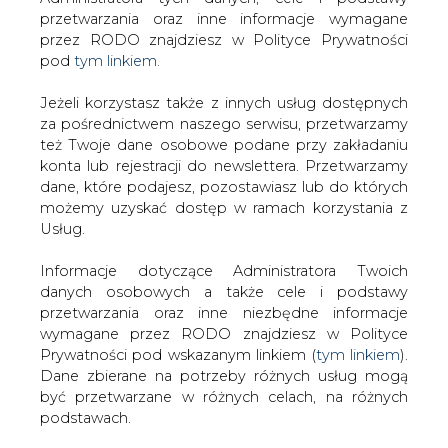
Strona główna
/
SERWIS INFORMACYJNY CIRE
Jeżeli korzystasz także z innych usług dostępnych
24
/
MOL kupi udziały w polu naftowym i rurociągu w
za pośrednictwem naszego serwisu, przetwarzamy
też Twoje dane osobowe podane przy zakładaniu
Azerbejdżanie
konta lub rejestracji do newslettera. Przetwarzamy
2019-11-04 00:00
dane, które podajesz, pozostawiasz lub do których
drukuj
możemy uzyskać dostęp w ramach korzystania z
skomentuj
Usług.
udostępnij
:
Informacje dotyczące Administratora Twoich
danych osobowych a także cele i podstawy
przetwarzania oraz inne niezbędne informacje
wymagane przez RODO znajdziesz w Polityce
MOL kupi udziały w polu naftowym
i rurociągu w Azerbejdżanie
Prywatności pod wskazanym linkiem (
tym linkiem
).
Dane zbierane na potrzeby różnych usług mogą
być przetwarzane w różnych celach, na różnych
podstawach.
Pamiętaj, że w związku z przetwarzaniem danych
osobowych przysługuje Ci szereg gwarancji i praw,
Grupa MOL podpisała z Chevron Global
a przede wszystkim prawo do odwołania zgody
Ventures i Chevron BTC Pipeline umowę
oraz prawo sprzeciwu wobec przetwarzania Twoich