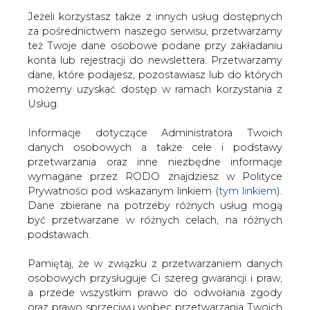
Jeżeli korzystasz także z innych usług dostępnych
za pośrednictwem naszego serwisu, przetwarzamy
też Twoje dane osobowe podane przy zakładaniu
konta lub rejestracji do newslettera. Przetwarzamy
Strona główna
/
SERWIS INFORMACYJNY CIRE
dane, które podajesz, pozostawiasz lub do których
24
/
URE zwalnia producentów energii
możemy uzyskać dostęp w ramach korzystania z
Usług.
2001-06-29 00:00
drukuj
Informacje dotyczące Administratora Twoich
skomentuj
danych osobowych a także cele i podstawy
udostępnij
:
przetwarzania oraz inne niezbędne informacje
wymagane przez RODO znajdziesz w Polityce
Prywatności pod wskazanym linkiem (
tym linkiem
).
Dane zbierane na potrzeby różnych usług mogą
URE zwalnia producentów energii
być przetwarzane w różnych celach, na różnych
podstawach.
Pamiętaj, że w związku z przetwarzaniem danych
osobowych przysługuje Ci szereg gwarancji i praw,
a przede wszystkim prawo do odwołania zgody
oraz prawo sprzeciwu wobec przetwarzania Twoich