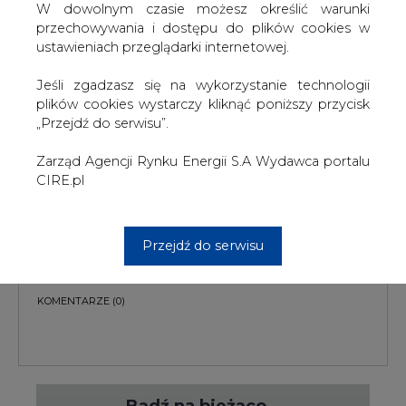
W dowolnym czasie możesz określić warunki
przechowywania i dostępu do plików cookies w
ustawieniach przeglądarki internetowej.
Jeśli zgadzasz się na wykorzystanie technologii
plików cookies wystarczy kliknąć poniższy przycisk
PODPIS
„Przejdź do serwisu”.
Zarząd Agencji Rynku Energii S.A Wydawca portalu
CIRE.pl
Przesłanie komentarza oznacza akceptację zasad korzystania z portalu
cire.pl
wyślij
Przejdź do serwisu
KOMENTARZE
(0)
Bądź na bieżąco