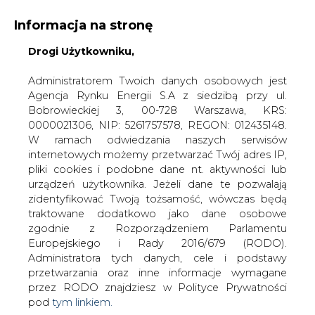
Informacja na stronę
Drogi Użytkowniku,
KONTAKT:
REDAKCJA@CIRE.PL
WYDAWCA PORTALU:
Administratorem Twoich danych osobowych jest
Agencja Rynku Energii S.A z siedzibą przy ul.
A
A
A
WIELKOŚĆ TEKSTU
WYSOKI KONTRAST
Bobrowieckiej 3, 00-728 Warszawa, KRS:
0000021306, NIP: 5261757578, REGON: 012435148.
ZALOGUJ SIĘ
W ramach odwiedzania naszych serwisów
internetowych możemy przetwarzać Twój adres IP,
pliki cookies i podobne dane nt. aktywności lub
urządzeń użytkownika. Jeżeli dane te pozwalają
zidentyfikować Twoją tożsamość, wówczas będą
traktowane dodatkowo jako dane osobowe
zgodnie z Rozporządzeniem Parlamentu
Europejskiego i Rady 2016/679 (RODO).
Administratora tych danych, cele i podstawy
przetwarzania oraz inne informacje wymagane
przez RODO znajdziesz w Polityce Prywatności
pod
tym linkiem.
WŁĄCZ CIRE.TV