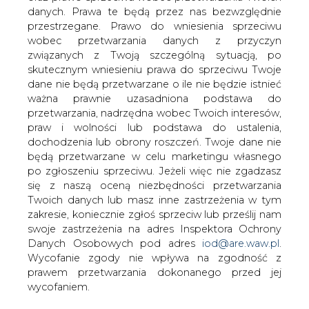
Urząd Regulacji Energetyki uznał rynek
danych. Prawa te będą przez nas bezwzględnie
wytwórców i spółek obrotu energią
przestrzegane. Prawo do wniesienia sprzeciwu
elektryczną za konkurencyjny i w
wobec przetwarzania danych z przyczyn
związku z tym od 1 lipca zwolni
związanych z Twoją szczególną sytuacją, po
działające na nim firmy z obowiązku
skutecznym wniesieniu prawa do sprzeciwu Twoje
taryfowego.
dane nie będą przetwarzane o ile nie będzie istnieć
ważna prawnie uzasadniona podstawa do
przetwarzania, nadrzędna wobec Twoich interesów,
#
Energetyka
#
kraj
praw i wolności lub podstawa do ustalenia,
dochodzenia lub obrony roszczeń. Twoje dane nie
będą przetwarzane w celu marketingu własnego
Artykuł powstał bez wsparcia narzędzi sztucznej inteligencji.
po zgłoszeniu sprzeciwu. Jeżeli więc nie zgadzasz
Wydawca portalu CIRE zgadza się na włączenie publikacji do
szkoleń treningowych LLM.
się z naszą oceną niezbędności przetwarzania
Twoich danych lub masz inne zastrzeżenia w tym
zakresie, koniecznie zgłoś sprzeciw lub prześlij nam
swoje zastrzeżenia na adres Inspektora Ochrony
Danych Osobowych pod adres
iod@are.waw.pl
.
KOMENTARZE
Wycofanie zgody nie wpływa na zgodność z
prawem przetwarzania dokonanego przed jej
TREŚĆ KOMENTARZA
wycofaniem.