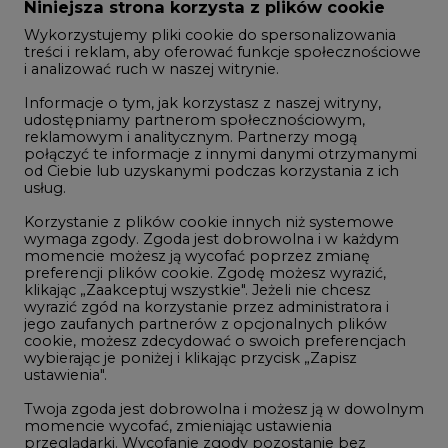
Zmiany kadrowe na rynku
Niniejsza strona korzysta z plików cookie
Wykorzystujemy pliki cookie do spersonalizowania
Studio CIRE
treści i reklam, aby oferować funkcje społecznościowe
i analizować ruch w naszej witrynie.
Rozmowy o energetyce
Informacje o tym, jak korzystasz z naszej witryny,
Gospodarka
udostępniamy partnerom społecznościowym,
reklamowym i analitycznym. Partnerzy mogą
Geopolityka
połączyć te informacje z innymi danymi otrzymanymi
LTE450
od Ciebie lub uzyskanymi podczas korzystania z ich
usług.
Korzystanie z plików cookie innych niż systemowe
Innowacje i AI
wymaga zgody. Zgoda jest dobrowolna i w każdym
momencie możesz ją wycofać poprzez zmianę
Telekomunikacja i IT
preferencji plików cookie. Zgodę możesz wyrazić,
klikając „Zaakceptuj wszystkie". Jeżeli nie chcesz
Handel emisjami CO2
wyrazić zgód na korzystanie przez administratora i
Wodór
jego zaufanych partnerów z opcjonalnych plików
cookie, możesz zdecydować o swoich preferencjach
Górnictwo
wybierając je poniżej i klikając przycisk „Zapisz
ustawienia".
Zmiany klimatyczne
Twoja zgoda jest dobrowolna i możesz ją w dowolnym
momencie wycofać, zmieniając ustawienia
przeglądarki. Wycofanie zgody pozostanie bez
Atom