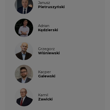
Janusz
Pietruszyński
Adrian
Kędzierski
Grzegorz
Wiśniewski
Kacper
Galewski
Kamil
Zawicki