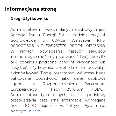
Informacja na stronę
Drogi Użytkowniku,
KONTAKT:
REDAKCJA@CIRE.PL
WYDAWCA PORTALU:
Administratorem Twoich danych osobowych jest
Agencja Rynku Energii S.A z siedzibą przy ul.
A
A
A
WIELKOŚĆ TEKSTU
WYSOKI KONTRAST
Bobrowieckiej 3, 00-728 Warszawa, KRS:
0000021306, NIP: 5261757578, REGON: 012435148.
ZALOGUJ SIĘ
W ramach odwiedzania naszych serwisów
internetowych możemy przetwarzać Twój adres IP,
pliki cookies i podobne dane nt. aktywności lub
urządzeń użytkownika. Jeżeli dane te pozwalają
zidentyfikować Twoją tożsamość, wówczas będą
traktowane dodatkowo jako dane osobowe
zgodnie z Rozporządzeniem Parlamentu
Europejskiego i Rady 2016/679 (RODO).
Administratora tych danych, cele i podstawy
przetwarzania oraz inne informacje wymagane
przez RODO znajdziesz w Polityce Prywatności
pod
tym linkiem.
WŁĄCZ CIRE.TV