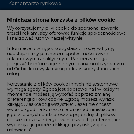
Komentarze rynkowe
Zmiany kadrowe na rynku
Niniejsza strona korzysta z plików cookie
Wykorzystujemy pliki cookie do spersonalizowania
Studio CIRE
treści i reklam, aby oferować funkcje społecznościowe
i analizować ruch w naszej witrynie.
Rozmowy o energetyce
Informacje o tym, jak korzystasz z naszej witryny,
Gospodarka
udostępniamy partnerom społecznościowym,
reklamowym i analitycznym. Partnerzy mogą
Geopolityka
połączyć te informacje z innymi danymi otrzymanymi
LTE450
od Ciebie lub uzyskanymi podczas korzystania z ich
usług.
Korzystanie z plików cookie innych niż systemowe
Innowacje i AI
wymaga zgody. Zgoda jest dobrowolna i w każdym
momencie możesz ją wycofać poprzez zmianę
Telekomunikacja i IT
preferencji plików cookie. Zgodę możesz wyrazić,
klikając „Zaakceptuj wszystkie". Jeżeli nie chcesz
Handel emisjami CO2
wyrazić zgód na korzystanie przez administratora i
Wodór
jego zaufanych partnerów z opcjonalnych plików
cookie, możesz zdecydować o swoich preferencjach
Górnictwo
wybierając je poniżej i klikając przycisk „Zapisz
ustawienia".