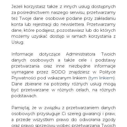
Jeżeli korzystasz także z innych usług dostępnych
za pośrednictwem naszego serwisu, przetwarzamy
też Twoje dane osobowe podane przy zakładaniu
konta lub rejestracji do newslettera. Przetwarzamy
Strona główna
/
SERWIS INFORMACYJNY CIRE
dane, które podajesz, pozostawiasz lub do których
24
/
Zielona energia na GE
możemy uzyskać dostęp w ramach korzystania z
Usług.
2001-07-05 00:00
drukuj
Informacje dotyczące Administratora Twoich
skomentuj
danych osobowych a także cele i podstawy
udostępnij
:
przetwarzania oraz inne niezbędne informacje
wymagane przez RODO znajdziesz w Polityce
Prywatności pod wskazanym linkiem (
tym linkiem
).
Dane zbierane na potrzeby różnych usług mogą
Zielona energia na GE
być przetwarzane w różnych celach, na różnych
podstawach.
Pamiętaj, że w związku z przetwarzaniem danych
osobowych przysługuje Ci szereg gwarancji i praw,
a przede wszystkim prawo do odwołania zgody
oraz prawo sprzeciwu wobec przetwarzania Twoich