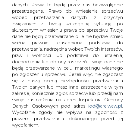
Giełda Energii uruchomiła na rynku
danych. Prawa te będą przez nas bezwzględnie
terminowym kontrakty na dostawy tzw.
przestrzegane. Prawo do wniesienia sprzeciwu
zielonej energii.
wobec przetwarzania danych z przyczyn
związanych z Twoją szczególną sytuacją, po
Jak poinformował prezes giełdy Jan Buczkowski,
skutecznym wniesieniu prawa do sprzeciwu Twoje
pierwszego dnia funkcjonowania kontraktów wartość
dane nie będą przetwarzane o ile nie będzie istnieć
transakcji wyniosła 700 tys. zł. Udział energii ze źródeł
ważna prawnie uzasadniona podstawa do
niekonwencjonalnych i odnawialnych w całkowitej,
przetwarzania, nadrzędna wobec Twoich interesów,
rocznej sprzedaży ma w tym roku wynieść 2,4 proc., a w
praw i wolności lub podstawa do ustalenia,
2010 r. wzrosnąć do 7,5 proc.
dochodzenia lub obrony roszczeń. Twoje dane nie
będą przetwarzane w celu marketingu własnego
#
Energetyka
#
kraj
po zgłoszeniu sprzeciwu. Jeżeli więc nie zgadzasz
się z naszą oceną niezbędności przetwarzania
Twoich danych lub masz inne zastrzeżenia w tym
Artykuł powstał bez wsparcia narzędzi sztucznej inteligencji.
Wydawca portalu CIRE zgadza się na włączenie publikacji do
zakresie, koniecznie zgłoś sprzeciw lub prześlij nam
szkoleń treningowych LLM.
swoje zastrzeżenia na adres Inspektora Ochrony
Danych Osobowych pod adres
iod@are.waw.pl
.
Wycofanie zgody nie wpływa na zgodność z
prawem przetwarzania dokonanego przed jej
KOMENTARZE
wycofaniem.