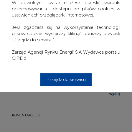
W dowolnym czasie możesz określić warunki
TREŚĆ KOMENTARZA
przechowywania i dostępu do plików cookies w
ustawieniach przeglądarki internetowej.
Jeśli zgadzasz się na wykorzystanie technologii
plików cookies wystarczy kliknąć poniższy przycisk
„Przejdź do serwisu”.
Zarząd Agencji Rynku Energii S.A Wydawca portalu
PODPIS
CIRE.pl
Przejdź do serwisu
Przesłanie komentarza oznacza akceptację zasad korzystania z portalu
cire.pl
wyślij
KOMENTARZE
(0)