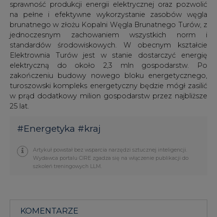
sprawność produkcji energii elektrycznej oraz pozwolić
na pełne i efektywne wykorzystanie zasobów węgla
brunatnego w złożu Kopalni Węgla Brunatnego Turów, z
jednoczesnym zachowaniem wszystkich norm i
standardów środowiskowych. W obecnym kształcie
Elektrownia Turów jest w stanie dostarczyć energię
elektryczną do około 2,3 mln gospodarstw. Po
zakończeniu budowy nowego bloku energetycznego,
turoszowski kompleks energetyczny będzie mógł zasilić
w prąd dodatkowy milion gospodarstw przez najbliższe
25 lat.
#
Energetyka
#
kraj
Artykuł powstał bez wsparcia narzędzi sztucznej inteligencji.
Wydawca portalu CIRE zgadza się na włączenie publikacji do
szkoleń treningowych LLM.
KOMENTARZE