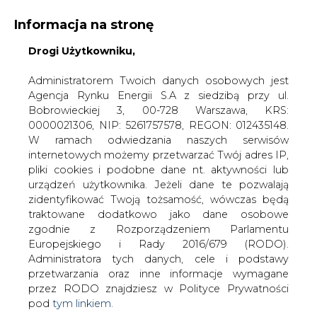
Informacja na stronę
Drogi Użytkowniku,
KONTAKT:
REDAKCJA@CIRE.PL
WYDAWCA PORTALU:
Administratorem Twoich danych osobowych jest
Agencja Rynku Energii S.A z siedzibą przy ul.
A
A
A
WIELKOŚĆ TEKSTU
WYSOKI KONTRAST
Bobrowieckiej 3, 00-728 Warszawa, KRS:
0000021306, NIP: 5261757578, REGON: 012435148.
ZALOGUJ SIĘ
W ramach odwiedzania naszych serwisów
internetowych możemy przetwarzać Twój adres IP,
pliki cookies i podobne dane nt. aktywności lub
urządzeń użytkownika. Jeżeli dane te pozwalają
zidentyfikować Twoją tożsamość, wówczas będą
traktowane dodatkowo jako dane osobowe
zgodnie z Rozporządzeniem Parlamentu
Europejskiego i Rady 2016/679 (RODO).
Administratora tych danych, cele i podstawy
przetwarzania oraz inne informacje wymagane
przez RODO znajdziesz w Polityce Prywatności
pod
tym linkiem.
WŁĄCZ CIRE.TV