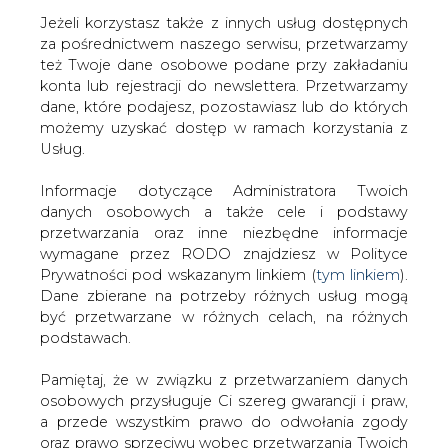
Jeżeli korzystasz także z innych usług dostępnych
za pośrednictwem naszego serwisu, przetwarzamy
też Twoje dane osobowe podane przy zakładaniu
konta lub rejestracji do newslettera. Przetwarzamy
Strona główna
/
SERWIS PGE
/
PGE GiEK: Modernizacja
dane, które podajesz, pozostawiasz lub do których
bloków 1 - 3 w Elektrowni Turów na końcowym etapie
możemy uzyskać dostęp w ramach korzystania z
realizacji
Usług.
2020-03-05 00:00
Informacje dotyczące Administratora Twoich
drukuj
danych osobowych a także cele i podstawy
skomentuj
przetwarzania oraz inne niezbędne informacje
udostępnij
:
wymagane przez RODO znajdziesz w Polityce
Prywatności pod wskazanym linkiem (
tym linkiem
).
Dane zbierane na potrzeby różnych usług mogą
być przetwarzane w różnych celach, na różnych
PGE GiEK: Modernizacja bloków 1 - 3
podstawach.
w Elektrowni Turów na końcowym
etapie realizacji
Pamiętaj, że w związku z przetwarzaniem danych
osobowych przysługuje Ci szereg gwarancji i praw,
a przede wszystkim prawo do odwołania zgody
oraz prawo sprzeciwu wobec przetwarzania Twoich