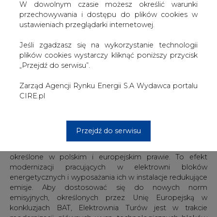
W dowolnym czasie możesz określić warunki
modernizacyjno-odtworzeniowych w elektrowniach
przechowywania i dostępu do plików cookies w
konwencjonalnych PGE GiEK, które znacząco wpłynęły
ustawieniach przeglądarki internetowej.
na redukcję emisji i poprawę jakości powietrza w
lokalizacjach, w których prowadzimy swoją działalność.
Jeśli zgadzasz się na wykorzystanie technologii
Kolejne modernizacje prośrodowiskowe, w tym te
plików cookies wystarczy kliknąć poniższy przycisk
trwające obecnie w Elektrowni Turów, potwierdzają
„Przejdź do serwisu”.
nasze odpowiedzialne podejście do kwestii ochrony
środowiska naturalnego, która obok misji zapewniania
Zarząd Agencji Rynku Energii S.A Wydawca portalu
bezpieczeństwa energetycznego Polski, jest priorytetem
CIRE.pl
w naszej codziennej działalności - podkreśla Robert
Ostrowski, prezes zarządu PGE Górnictwo i Energetyka
Konwencjonalna.
Przejdź do serwisu
PGE GiEK podkreśla, że Elektrownia Turów z zapasem
spełnia obecnie wszystkie normy środowiskowe
określone w polskim i europejskim prawie. To efekt
modernizacji pracujących w elektrowni bloków
energetycznych i wyposażania ich w instalacje redukujące
emisje. Aby dostosować się do nowych norm
emisyjnych, określonych przez Unię Europejską w
konkluzjach BAT, Elektrownia Turów jest w trakcie