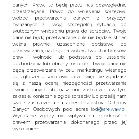
danych. Prawa te będą przez nas bezwzględnie
przestrzegane. Prawo do wniesienia sprzeciwu
wobec przetwarzania danych z przyczyn
W Elektrowni Turów, należącej do spółki
związanych z Twoją szczególną sytuacją, po
PGE Górnictwo i Energetyka
skutecznym wniesieniu prawa do sprzeciwu Twoje
Konwencjonalna z Grupy PGE, od 2014 r.
dane nie będą przetwarzane o ile nie będzie istnieć
realizowany jest program
ważna prawnie uzasadniona podstawa do
modernizacyjny bloków 1 - 3. Jego
przetwarzania, nadrzędna wobec Twoich interesów,
realizacja jest na końcowym etapie, co
praw i wolności lub podstawa do ustalenia,
pozwoli dostosować aktywa wytwórcze
dochodzenia lub obrony roszczeń. Twoje dane nie
do unijnych norm emisyjnych, które
będą przetwarzane w celu marketingu własnego
zaczną obowiązywać od sierpnia 2021
po zgłoszeniu sprzeciwu. Jeżeli więc nie zgadzasz
roku. Projekt polega na gruntownej
się z naszą oceną niezbędności przetwarzania
modernizacji bloków energetycznych,
Twoich danych lub masz inne zastrzeżenia w tym
co wpłynie na zmniejszenie emisji
zakresie, koniecznie zgłoś sprzeciw lub prześlij nam
swoje zastrzeżenia na adres Inspektora Ochrony
tlenków azotu o ponad 10 proc., a
Danych Osobowych pod adres
iod@are.waw.pl
.
dwutlenku siarki i pyłu o ponad 50 proc.
Wycofanie zgody nie wpływa na zgodność z
Wartość projektu szacowana jest na ok.
prawem przetwarzania dokonanego przed jej
800 mln zł.
wycofaniem.
- Już dzisiaj możemy mówić o miliardowych projektach