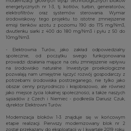
modernizacji głównych wysp technologicznych bloków
energetycznych nr 1-3, tj. kotłów, turbin, generatorów,
elektrofiltrów oraz systemów sterowania. Wymiar
środowiskowy tego projektu to istotne zmniejszenie
emisji tlenków azotu z poziomu 190 do 175 mg/Nm3,
dwutlenku siarki z 400 do 180 mg/Nm3 i pyłu z 50 do
10mg/Nm3.
- Elektrownia Turów, jako zakład odpowiedzialny
społecznie, od początku swego funkcjonowania
prowadzi działania mające na celu zmniejszenie wpływu
na środowisko naturalne. Inwestycje proekologiczne
pozwalają nam umiejętnie łączyć rozwój gospodarczy z
potrzebami środowiska postrzeganego, nie tylko jako
obszar cenny przyrodniczo i krajobrazowo, ale również
jako miejsce życia lokalnej społeczności, a także naszych
sąsiadów z Czech i Niemiec - podkreśla Dariusz Czuk,
dyrektor Elektrowni Turów.
Modernizacja bloków 1-3 znajduje się w końcowym
etapie realizacji. Pierwszy modernizowany blok nr 2
został przekazany do eksploatacji w I kwartale 2019 roku.