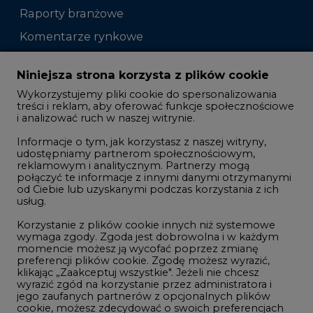
Raporty branżowe
Komentarze rynkowe
Zmiany kadrowe na rynku
Niniejsza strona korzysta z plików cookie
Wykorzystujemy pliki cookie do spersonalizowania
Studio CIRE
treści i reklam, aby oferować funkcje społecznościowe
i analizować ruch w naszej witrynie.
Rozmowy o energetyce
Informacje o tym, jak korzystasz z naszej witryny,
Gospodarka
udostępniamy partnerom społecznościowym,
reklamowym i analitycznym. Partnerzy mogą
Geopolityka
połączyć te informacje z innymi danymi otrzymanymi
LTE450
od Ciebie lub uzyskanymi podczas korzystania z ich
usług.
Korzystanie z plików cookie innych niż systemowe
Innowacje i AI
wymaga zgody. Zgoda jest dobrowolna i w każdym
momencie możesz ją wycofać poprzez zmianę
Telekomunikacja i IT
preferencji plików cookie. Zgodę możesz wyrazić,
klikając „Zaakceptuj wszystkie". Jeżeli nie chcesz
Handel emisjami CO2
wyrazić zgód na korzystanie przez administratora i
Wodór
jego zaufanych partnerów z opcjonalnych plików
cookie, możesz zdecydować o swoich preferencjach