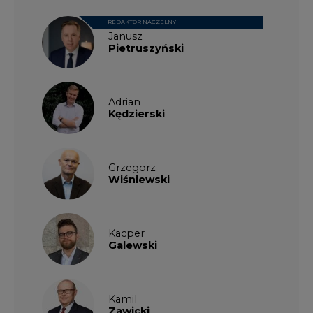
REDAKTOR NACZELNY
Janusz
Pietruszyński
Adrian
Kędzierski
Grzegorz
Wiśniewski
Kacper
Galewski
Kamil
Zawicki