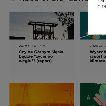
Zar
CIRE
2026-08-01 14:30
2026-08-0
Czy na Górnym Śląsku
Wyszed
będzie "życie po
raport o
węglu"? (raport)
klimatu