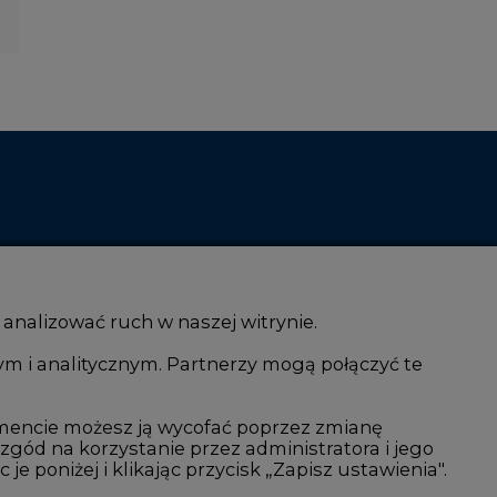
 analizować ruch w naszej witrynie.
ym i analitycznym. Partnerzy mogą połączyć te
i AI
Atom
kacja i IT
Fotowoltaika
mencie możesz ją wycofać poprzez zmianę
 zgód na korzystanie przez administratora i jego
isjami CO2
Offshore wind
 poniżej i klikając przycisk „Zapisz ustawienia".