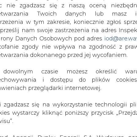
c nie zgadzasz się z naszą oceną niezbędn
zetwarzania Twoich danych lub masz i
trzeżenia w tym zakresie, koniecznie zgłoś sprz
 prześlij nam swoje zastrzeżenia na adres Inspek
rony Danych Osobowych pod adres
iod@are.wa
ofanie zgody nie wpływa na zgodność z pr
etwarzania dokonanego przed jej wycofaniem.
rzymywanie treści marketingowych w postaci newslettera
dowolnym czasie możesz określić waru
 siedzibą w Warszawie.
echowywania i dostępu do plików cooki
awieniach przeglądarki internetowej.
 nas Państwa danych osobowych, w tym informacje o
li zgadzasz się na wykorzystanie technologii pl
lityce prywatności.
kies wystarczy kliknąć poniższy przycisk „Przejd
isu”.
wszystkie artykuły