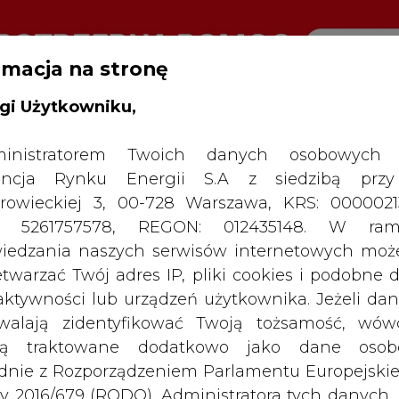
rmacja na stronę
gi Użytkowniku,
RTALU:
WIELKO
WYSOKI KONTRAST
inistratorem Twoich danych osobowych 
ncja Rynku Energii S.A z siedzibą przy
rowieckiej 3, 00-728 Warszawa, KRS: 0000021
P: 5261757578, REGON: 012435148. W ram
iedzania naszych serwisów internetowych mo
etwarzać Twój adres IP, pliki cookies i podobne 
 aktywności lub urządzeń użytkownika. Jeżeli dan
walają zidentyfikować Twoją tożsamość, wów
dą traktowane dodatkowo jako dane osob
dnie z Rozporządzeniem Parlamentu Europejskie
y 2016/679 (RODO). Administratora tych danych, 