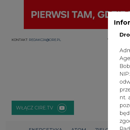
Info
Dro
WYDAWCA PO
KONTAKT:
REDAKCJA@CIRE.PL
Adm
Age
Bob
NI
odw
prz
nt.
poz
WŁĄCZ CIRE.TV
bę
zgo
Rad