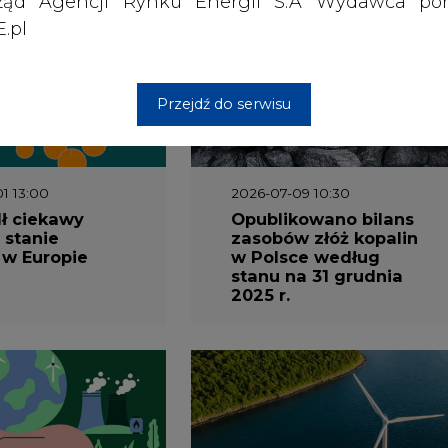
ząd Agencji Rynku Energii S.A Wydawca por
.pl
Przejdź do serwisu
1 13:00
2026-07-09 10:30
ł ciekawy
Opublikowano bilans
 stanie
zasobów złóż kopalin
 w Europie
w Polsce według
stanu na 31 grudnia
2025 r.