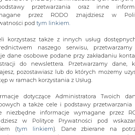
SPODARKA
ZMIANY KADROWE NA RYNKU
CIEP
odstawy przetwarzania oraz inne inform
magane przez RODO znajdziesz w Polit
watności pod
tym linkiem.
a Elektrimu
drukuj
skomentuj
udostępnij
:
eli korzystasz także z innych usług dostępnyc
rednictwem naszego serwisu, przetwarzamy
je dane osobowe podane przy zakładaniu konta
estracji do newslettera. Przetwarzamy dane, k
ajesz, pozostawiasz lub do których możemy uzy
tęp w ramach korzystania z Usług.
ormacje dotyczące Administratora Twoich da
bowych a także cele i podstawy przetwarzania 
e niezbędne informacje wymagane przez 
 podpisania umowy między Elektrimem
jdziesz w Polityce Prywatności pod wskaz
ań walorów polskiego holdingu.
kiem (
tym linkiem
). Dane zbierane na potr