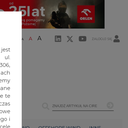
A
A
ZALOGUJ SIĘ
ŚĆ TEKSTU
A
jest
 ul.
306,
ach
żemy
dane
e te
czas
owe
go i
cele