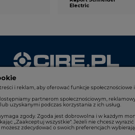
Electric
ookie
WYDAWCA PORTALU
reści i reklam, aby oferować funkcje społecznościowe i
, udostępniamy partnerom społecznościowym, reklamow
lub uzyskanymi podczas korzystania z ich usług.
Zmiany kadrowe na rynku
Innowacje 
Studio CIRE
Telekomuni
e wymaga zgody. Zgoda jest dobrowolna i w każdym mo
kając „Zaakceptuj wszystkie". Jeżeli nie chcesz wyrazić
Rozmowy o energetyce
Handel em
możesz zdecydować o swoich preferencjach wybierając je