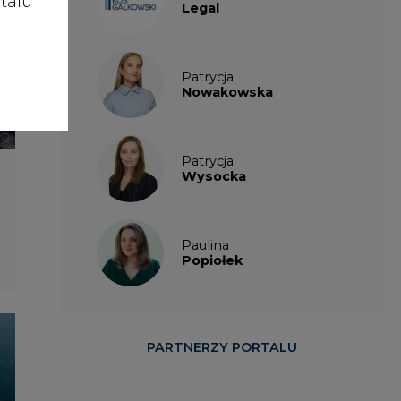
talu
Legal
Patrycja
Nowakowska
Patrycja
Wysocka
Paulina
Popiołek
PARTNERZY PORTALU