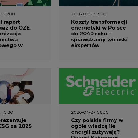
3 16:00
2026-05-23 15:00
 raport
Koszty transformacji
gaz do OZE.
energetyki w Polsce
nizacja
do 2040 roku –
nictwa
sprawdzamy wnioski
owego w
ekspertów
1 10:30
2026-04-27 06:30
prezentuje
Czy polskie firmy w
ESG za 2025
ogóle wiedzą ile
energii zużywają?
Raport Schneider