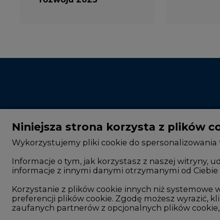
Niniejsza strona korzysta z plików c
Wykorzystujemy pliki cookie do spersonalizowania t
Informacje o tym, jak korzystasz z naszej witryny
informacje z innymi danymi otrzymanymi od Ciebie 
CIRE - kim jesteśmy
Rok 2025 na CIRE
Reklamuj się na CIRE
Rok 2024 na CIRE
Korzystanie z plików cookie innych niż systemow
preferencji plików cookie. Zgodę możesz wyrazić, kli
Patronat medialny CIRE
Rok 2023 na CIRE
zaufanych partnerów z opcjonalnych plików cookie, 