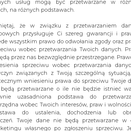
nych usług mogą być przetwarzane w róż
zorajszej sesji kwoty 20 zł, co od dnia poprzedn
ach, na różnych podstawach.
iętaj, że w związku z przetwarzaniem da
Artykuł powstał bez wsparcia narzędzi sztucznej
inteligencji. Wydawca portalu CIRE zgadza się na włącz
bowych przysługuje Ci szereg gwarancji i pra
publikacji do szkoleń treningowych LLM.
ede wszystkim prawo do odwołania zgody oraz p
zeciwu wobec przetwarzania Twoich danych. P
będą przez nas bezwzględnie przestrzegane. Praw
esienia sprzeciwu wobec przetwarzania dany
yczyn związanych z Twoją szczególną sytuacją
PODPIS
tecznym wniesieniu prawa do sprzeciwu Twoje 
 będą przetwarzane o ile nie będzie istnieć w
wnie uzasadniona podstawa do przetwarza
Przesłanie komentarza oznacza akceptację zasad korzystania
rzędna wobec Twoich interesów, praw i wolności
z portalu cire.pl
stawa do ustalenia, dochodzenia lub ob
wyślij
zczeń. Twoje dane nie będą przetwarzane w 
ketingu własnego po zgłoszeniu sprzeciwu. Je