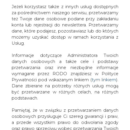
Jeżeli korzystasz także z innych usług dostępnych
za pośrednictwem naszego serwisu, przetwarzamy
też Twoje dane osobowe podane przy zakładaniu
konta lub rejestracji do newslettera. Przetwarzamy
Strona główna
/
SERWIS INFORMACYJNY CIRE
dane, które podajesz, pozostawiasz lub do których
24
/
Notowania Elektrimu
możemy uzyskać dostęp w ramach korzystania z
Usług.
2001-08-31 00:00
drukuj
Informacje dotyczące Administratora Twoich
skomentuj
danych osobowych a także cele i podstawy
udostępnij
:
przetwarzania oraz inne niezbędne informacje
wymagane przez RODO znajdziesz w Polityce
Prywatności pod wskazanym linkiem (
tym linkiem
).
Dane zbierane na potrzeby różnych usług mogą
Notowania Elektrimu
być przetwarzane w różnych celach, na różnych
podstawach.
Pamiętaj, że w związku z przetwarzaniem danych
osobowych przysługuje Ci szereg gwarancji i praw,
a przede wszystkim prawo do odwołania zgody
oraz prawo sprzeciwu wobec przetwarzania Twoich