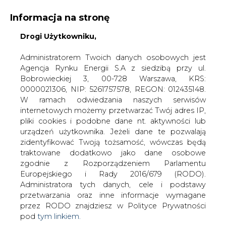
Informacja na stronę
Drogi Użytkowniku,
KONTAKT:
REDAKCJA@CIRE.PL
WYDAWCA PORTALU:
Administratorem Twoich danych osobowych jest
Agencja Rynku Energii S.A z siedzibą przy ul.
A
A
A
WIELKOŚĆ TEKSTU
WYSOKI KONTRAST
Bobrowieckiej 3, 00-728 Warszawa, KRS:
0000021306, NIP: 5261757578, REGON: 012435148.
ZALOGUJ SIĘ
W ramach odwiedzania naszych serwisów
internetowych możemy przetwarzać Twój adres IP,
pliki cookies i podobne dane nt. aktywności lub
urządzeń użytkownika. Jeżeli dane te pozwalają
zidentyfikować Twoją tożsamość, wówczas będą
traktowane dodatkowo jako dane osobowe
zgodnie z Rozporządzeniem Parlamentu
Europejskiego i Rady 2016/679 (RODO).
Administratora tych danych, cele i podstawy
przetwarzania oraz inne informacje wymagane
przez RODO znajdziesz w Polityce Prywatności
pod
tym linkiem.
WŁĄCZ CIRE.TV