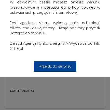
W dowolnym czasie możesz określić warunki
przechowywania i dostępu do plików cookies w
ustawieniach przeglądarki internetowej.
Jeśli zgadzasz się na wykorzystanie technologii
plików cookies wystarczy kliknąć poniższy przycisk
„Przejdź do serwisu”.
PODPIS
Zarząd Agencji Rynku Energii S.A Wydawca portalu
CIRE.pl
Przesłanie komentarza oznacza akceptację zasad korzystania z portalu
Przejdź do serwisu
cire.pl
wyślij
KOMENTARZE
(0)