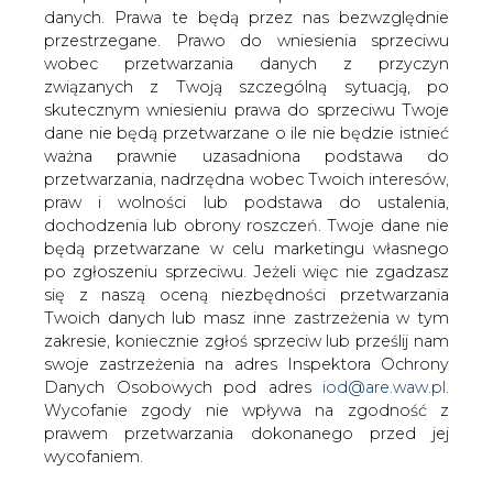
...ciągle rosną, napędzane plotkami o
danych. Prawa te będą przez nas bezwzględnie
mającym nastąpić w każdej chwili
przestrzegane. Prawo do wniesienia sprzeciwu
podpisaniu umowy z Vivendi.
wobec przetwarzania danych z przyczyn
związanych z Twoją szczególną sytuacją, po
Na zakończenie wczorajszej sesji wartość papierów
skutecznym wniesieniu prawa do sprzeciwu Twoje
Elektrimu wzrosła o 4,5% do 20,90 zł, a w ciągu dnia
dane nie będą przetwarzane o ile nie będzie istnieć
handlowano nimi po jeszcze wyższej cenie. Analitycy nie
ważna prawnie uzasadniona podstawa do
mają wątpliwości, że do podpisania umowy w końcu
przetwarzania, nadrzędna wobec Twoich interesów,
dojdzie, nie wiadomo jednak na jakich warunkach.
praw i wolności lub podstawa do ustalenia,
dochodzenia lub obrony roszczeń. Twoje dane nie
#
Energetyka
#
kraj
będą przetwarzane w celu marketingu własnego
po zgłoszeniu sprzeciwu. Jeżeli więc nie zgadzasz
się z naszą oceną niezbędności przetwarzania
Artykuł powstał bez wsparcia narzędzi sztucznej inteligencji.
Wydawca portalu CIRE zgadza się na włączenie publikacji do
Twoich danych lub masz inne zastrzeżenia w tym
szkoleń treningowych LLM.
zakresie, koniecznie zgłoś sprzeciw lub prześlij nam
swoje zastrzeżenia na adres Inspektora Ochrony
Danych Osobowych pod adres
iod@are.waw.pl
.
Wycofanie zgody nie wpływa na zgodność z
KOMENTARZE
prawem przetwarzania dokonanego przed jej
wycofaniem.
TREŚĆ KOMENTARZA