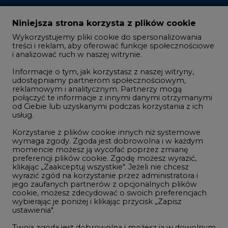
Zmiany kadrowe na rynku
Niniejsza strona korzysta z plików cookie
Wykorzystujemy pliki cookie do spersonalizowania
Studio CIRE
treści i reklam, aby oferować funkcje społecznościowe
i analizować ruch w naszej witrynie.
Rozmowy o energetyce
Informacje o tym, jak korzystasz z naszej witryny,
Gospodarka
udostępniamy partnerom społecznościowym,
reklamowym i analitycznym. Partnerzy mogą
Geopolityka
połączyć te informacje z innymi danymi otrzymanymi
LTE450
od Ciebie lub uzyskanymi podczas korzystania z ich
usług.
Korzystanie z plików cookie innych niż systemowe
Innowacje i AI
wymaga zgody. Zgoda jest dobrowolna i w każdym
momencie możesz ją wycofać poprzez zmianę
Telekomunikacja i IT
preferencji plików cookie. Zgodę możesz wyrazić,
klikając „Zaakceptuj wszystkie". Jeżeli nie chcesz
Handel emisjami CO2
wyrazić zgód na korzystanie przez administratora i
Wodór
jego zaufanych partnerów z opcjonalnych plików
cookie, możesz zdecydować o swoich preferencjach
Górnictwo
wybierając je poniżej i klikając przycisk „Zapisz
ustawienia".
Zmiany klimatyczne
Twoja zgoda jest dobrowolna i możesz ją w dowolnym