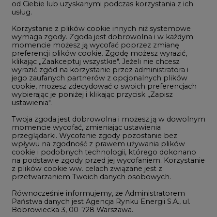
LTE450
od Ciebie lub uzyskanymi podczas korzystania z ich
usług.
Korzystanie z plików cookie innych niż systemowe
Innowacje i AI
wymaga zgody. Zgoda jest dobrowolna i w każdym
momencie możesz ją wycofać poprzez zmianę
Telekomunikacja i IT
preferencji plików cookie. Zgodę możesz wyrazić,
klikając „Zaakceptuj wszystkie". Jeżeli nie chcesz
Handel emisjami CO2
wyrazić zgód na korzystanie przez administratora i
Wodór
jego zaufanych partnerów z opcjonalnych plików
cookie, możesz zdecydować o swoich preferencjach
Górnictwo
wybierając je poniżej i klikając przycisk „Zapisz
ustawienia".
Zmiany klimatyczne
Twoja zgoda jest dobrowolna i możesz ją w dowolnym
momencie wycofać, zmieniając ustawienia
przeglądarki. Wycofanie zgody pozostanie bez
Atom
wpływu na zgodność z prawem używania plików
Fotowoltaika
cookie i podobnych technologii, którego dokonano
na podstawie zgody przed jej wycofaniem. Korzystanie
Offshore wind
z plików cookie ww. celach związane jest z
przetwarzaniem Twoich danych osobowych.
Magazyny energii
Równocześnie informujemy, że Administratorem
Zielone samorządy
Państwa danych jest Agencja Rynku Energii S.A., ul.
Bobrowiecka 3, 00-728 Warszawa.
Zielona gospodarka