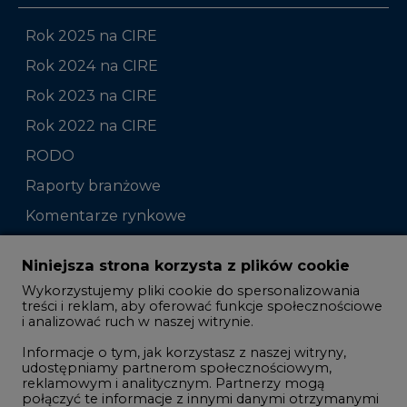
Rok 2025 na CIRE
Rok 2024 na CIRE
Rok 2023 na CIRE
Rok 2022 na CIRE
RODO
Raporty branżowe
Komentarze rynkowe
Zmiany kadrowe na rynku
Niniejsza strona korzysta z plików cookie
Wykorzystujemy pliki cookie do spersonalizowania
Studio CIRE
treści i reklam, aby oferować funkcje społecznościowe
i analizować ruch w naszej witrynie.
Rozmowy o energetyce
Informacje o tym, jak korzystasz z naszej witryny,
Gospodarka
udostępniamy partnerom społecznościowym,
reklamowym i analitycznym. Partnerzy mogą
Geopolityka
połączyć te informacje z innymi danymi otrzymanymi