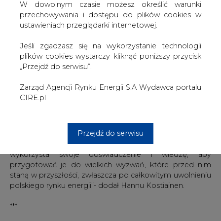
W dowolnym czasie możesz określić warunki
przedsiębiorstwo wysokiej wydajności operacyjnej.
przechowywania i dostępu do plików cookies w
ustawieniach przeglądarki internetowej.
„Jacek Dreżewski ma bogate doświadczenie, również
międzynarodowe, w zarządzaniu spółkami sektora
Jeśli zgadzasz się na wykorzystanie technologii
energetycznego; posiada także szeroką wiedzę o
plików cookies wystarczy kliknąć poniższy przycisk
polskim rynku energetycznym”- powiedział Hannu
„Przejdź do serwisu”.
Kostiainen, przewodniczący Rady Nadzorczej
Elektrociepłowni Warszawskich S.A. i dyrektor generalny
Zarząd Agencji Rynku Energii S.A Wydawca portalu
Vattenfall na Polskę. „ Od początku naszym celem było,
CIRE.pl
aby prezesem EW S.A. był Polak i bardzo się cieszymy,
że Pan Jacek Dreżewski dołączył do Grupy Vattenfall”.
Przejdź do serwisu
„Nowy prezes będzie kontynuował proces
restrukturyzacji i zmian w przedsiębiorstwie i ufamy, że
wykorzysta swoje doświadczenie i wiedzę, aby
przygotować je do wielkich wyzwań, które przed nim
staną w przyszłości, zwłaszcza po całkowitym uwolnieniu
polskiego rynku energii”- dodał Hannu Kostiainen.
***