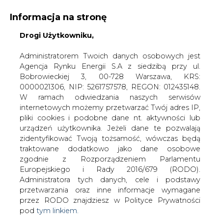
Informacja na stronę
Drogi Użytkowniku,
KONTAKT:
REDAKCJA@CIRE.PL
WYDAWCA PORTALU:
Administratorem Twoich danych osobowych jest
Agencja Rynku Energii S.A z siedzibą przy ul.
A
A
A
WIELKOŚĆ TEKSTU
WYSOKI KONTRAST
Bobrowieckiej 3, 00-728 Warszawa, KRS:
0000021306, NIP: 5261757578, REGON: 012435148.
ZALOGUJ SIĘ
W ramach odwiedzania naszych serwisów
internetowych możemy przetwarzać Twój adres IP,
pliki cookies i podobne dane nt. aktywności lub
urządzeń użytkownika. Jeżeli dane te pozwalają
zidentyfikować Twoją tożsamość, wówczas będą
traktowane dodatkowo jako dane osobowe
zgodnie z Rozporządzeniem Parlamentu
Europejskiego i Rady 2016/679 (RODO).
Administratora tych danych, cele i podstawy
przetwarzania oraz inne informacje wymagane
przez RODO znajdziesz w Polityce Prywatności
pod
tym linkiem.
WŁĄCZ CIRE.TV