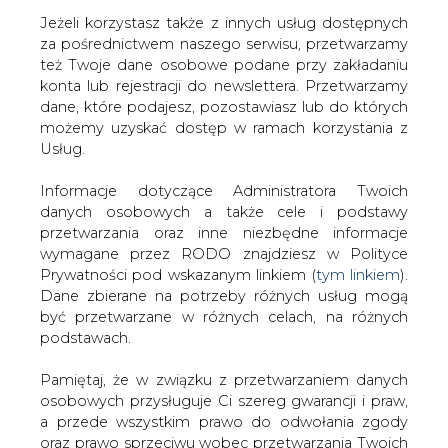
Jeżeli korzystasz także z innych usług dostępnych
za pośrednictwem naszego serwisu, przetwarzamy
też Twoje dane osobowe podane przy zakładaniu
konta lub rejestracji do newslettera. Przetwarzamy
Strona główna
/
SERWIS INFORMACYJNY CIRE
dane, które podajesz, pozostawiasz lub do których
24
/
(CIRE) Nowy Prezes Elektrociepłowni
możemy uzyskać dostęp w ramach korzystania z
Warszawskich S.A.
Usług.
2001-09-13 00:00
Informacje dotyczące Administratora Twoich
drukuj
danych osobowych a także cele i podstawy
skomentuj
przetwarzania oraz inne niezbędne informacje
udostępnij
:
wymagane przez RODO znajdziesz w Polityce
Prywatności pod wskazanym linkiem (
tym linkiem
).
Dane zbierane na potrzeby różnych usług mogą
być przetwarzane w różnych celach, na różnych
(CIRE) Nowy Prezes
podstawach.
Elektrociepłowni Warszawskich
S.A.
Pamiętaj, że w związku z przetwarzaniem danych
osobowych przysługuje Ci szereg gwarancji i praw,
a przede wszystkim prawo do odwołania zgody
oraz prawo sprzeciwu wobec przetwarzania Twoich