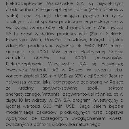
Elektrociepłownie Warszawskie S.A. są największym
producentem energii cieplnej w Polsce (24% udziałów w
rynku) oraz zajmują dominującą pozycję na rynku
lokalnym. Udział Spółki w produkcji energii elektrycznej w
Warszawie wynosi 60%. Elektrociepłownie Warszawskie
SA to sześć zakładów produkcyjnych (Żerań, Siekierki,
Kawęczyn, Wola, Powiśle, Pruszków), których ogólne
zdolności produkcyjne wynoszą ok. 5600 MW energii
cieplnej i ok. 1000 MW energii elektrycznej. Spółka
zatrudnia obecnie ok. 4000 pracowników.
Elektrociepłownie Warszawskie S.A. są największą
inwestycją Vattenfall AB w Polsce. W styczniu ub.r.
koncern zapłacił 235 mln USD za 55% akcji Spółki. Jest to
najwyższa kwota, jaką jednorazowo zapłacono w Polsce
za udziały sprywatyzowanej spółki sektora
energetycznego. Vattenfall zagwarantował również, że w
ciągu 10 lat wdroży w EW S.A. program inwestycyjny o
łącznej wartości 600 mln USD. Jego celem będzie
modernizacja zakładów produkcyjnych oraz poprawa
wydajności ze szczególnym uwzględnieniem kwestii
związanych z ochroną środowiska naturalnego.