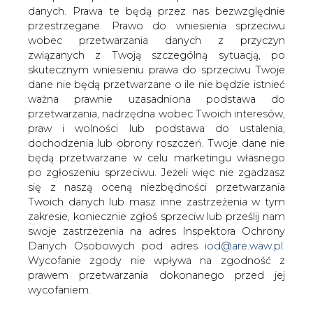
danych. Prawa te będą przez nas bezwzględnie
przestrzegane. Prawo do wniesienia sprzeciwu
wobec przetwarzania danych z przyczyn
Na posiedzeniu w dniu 12 września 2001
związanych z Twoją szczególną sytuacją, po
Rada Nadzorcza Elektrociepłowni
skutecznym wniesieniu prawa do sprzeciwu Twoje
Warszawskich S.A. mianowała Jacka
dane nie będą przetwarzane o ile nie będzie istnieć
Dreżewskiego nowym Prezesem
ważna prawnie uzasadniona podstawa do
Zarządu Spółki.
przetwarzania, nadrzędna wobec Twoich interesów,
praw i wolności lub podstawa do ustalenia,
Od kwietnia b.r. Jan Reutergårdh piastował stanowisko
dochodzenia lub obrony roszczeń. Twoje dane nie
Prezesa EW S.A. do czasu zakończenia procesu
będą przetwarzane w celu marketingu własnego
poszukiwania i mianowania nowego prezesa. Jan
po zgłoszeniu sprzeciwu. Jeżeli więc nie zgadzasz
Reutergårdh był jedną z wiodących postaci
się z naszą oceną niezbędności przetwarzania
zaangażowanych w proces restrukturyzacji firmy. Jacek
Twoich danych lub masz inne zastrzeżenia w tym
Dreżewski przejmie tą rolę jako prezes.
zakresie, koniecznie zgłoś sprzeciw lub prześlij nam
swoje zastrzeżenia na adres Inspektora Ochrony
Jacek Dreżewski posiada 35-letnie doświadczenie w
Danych Osobowych pod adres
iod@are.waw.pl
.
sektorze energetycznym i 20-letnie doświadczenie w
Wycofanie zgody nie wpływa na zgodność z
zarządzaniu przedsiębiorstwami energetycznymi.
prawem przetwarzania dokonanego przed jej
Ostatnio zarządzał Elektrociepłownią Nowa Sarzyna
wycofaniem.
należącą do Enron Corp. Był odpowiedzialny za budowę
zakładu od podstaw, a następnie za osiągnięcie przez