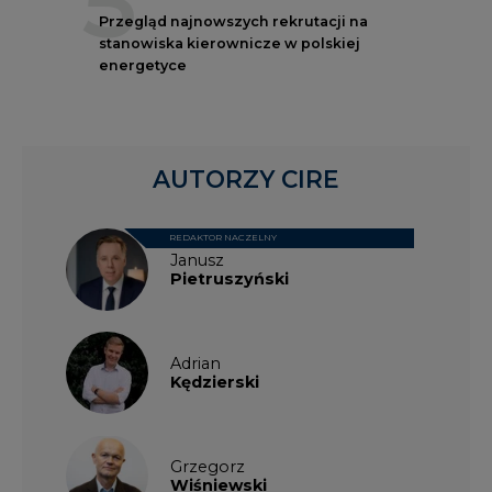
5
Przegląd najnowszych rekrutacji na
stanowiska kierownicze w polskiej
energetyce
AUTORZY CIRE
REDAKTOR NACZELNY
Janusz
Pietruszyński
Adrian
Kędzierski
Grzegorz
Wiśniewski