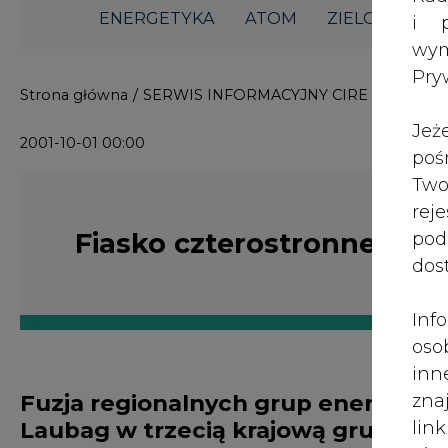
ENERGETYKA
ATOM
ZIELONA GO
i p
wy
Pry
Strona główna
/
SERWIS INFORMACYJNY CIRE 24
/
Fiask
Jeż
2001-10-01 00:00
poś
Two
rej
Fiasko czterostronnej fuz
pod
dos
Inf
oso
inn
Fuzja regionalnych grup energety
zna
Laubag w trzecią krajową grupę w t
lin