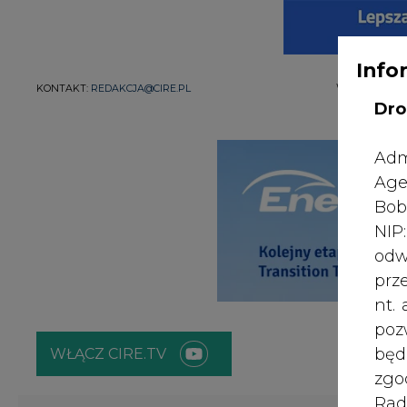
Info
WYDAWCA PO
KONTAKT:
REDAKCJA@CIRE.PL
Dro
Adm
Age
Bob
NI
odw
prz
nt.
poz
bę
WŁĄCZ CIRE.TV
zgo
Rad