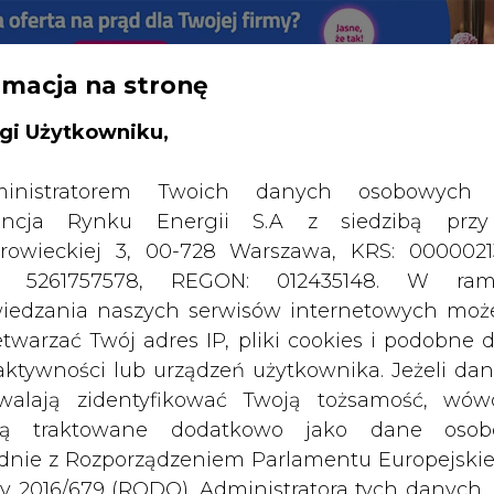
rmacja na stronę
RTALU:
WIELKO
WYSOKI KONTRAST
gi Użytkowniku,
inistratorem Twoich danych osobowych 
ncja Rynku Energii S.A z siedzibą przy
rowieckiej 3, 00-728 Warszawa, KRS: 0000021
P: 5261757578, REGON: 012435148. W ram
iedzania naszych serwisów internetowych mo
etwarzać Twój adres IP, pliki cookies i podobne 
 aktywności lub urządzeń użytkownika. Jeżeli dan
walają zidentyfikować Twoją tożsamość, wów
dą traktowane dodatkowo jako dane osob
dnie z Rozporządzeniem Parlamentu Europejskie
y 2016/679 (RODO). Administratora tych danych, 