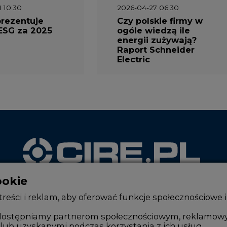
1 10:30
2026-04-27 06:30
prezentuje
Czy polskie firmy w
ESG za 2025
ogóle wiedzą ile
energii zużywają?
Raport Schneider
Electric
ookie
WYDAWCA PORTALU
reści i reklam, aby oferować funkcje społecznościowe i
, udostępniamy partnerom społecznościowym, reklamow
lub uzyskanymi podczas korzystania z ich usług.