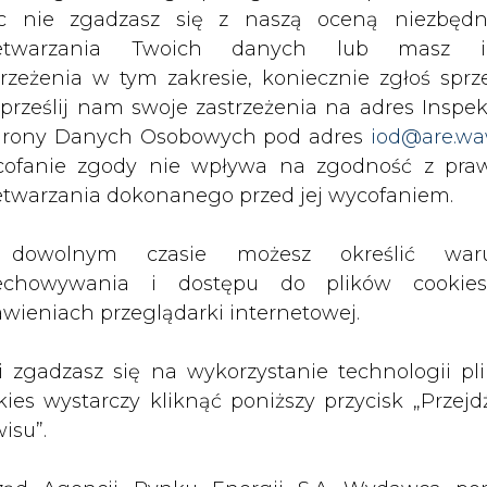
Przesłanie komentarza oznacza akceptację zasad korzystania
c nie zgadzasz się z naszą oceną niezbędn
z portalu cire.pl
zetwarzania Twoich danych lub masz i
wyślij
trzeżenia w tym zakresie, koniecznie zgłoś sprz
 prześlij nam swoje zastrzeżenia na adres Inspek
rony Danych Osobowych pod adres
iod@are.wa
ofanie zgody nie wpływa na zgodność z pr
etwarzania dokonanego przed jej wycofaniem.
dowolnym czasie możesz określić waru
echowywania i dostępu do plików cooki
awieniach przeglądarki internetowej.
rzymywanie treści marketingowych w postaci newslettera
li zgadzasz się na wykorzystanie technologii pl
 siedzibą w Warszawie.
kies wystarczy kliknąć poniższy przycisk „Przejd
isu”.
 nas Państwa danych osobowych, w tym informacje o
lityce prywatności.