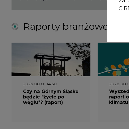
Zar
CIRE
Raporty branżowe
2026-08-01 14:30
2026-08-0
Czy na Górnym Śląsku
Wyszed
będzie "życie po
raport o
węglu"? (raport)
klimatu