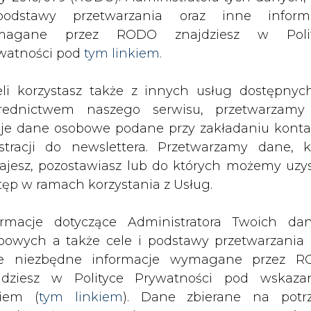
SPODARKA
ZMIANY KADROWE NA RYNKU
CIEP
odstawy przetwarzania oraz inne inform
magane przez RODO znajdziesz w Polit
watności pod
tym linkiem.
o czterostronnej fuzji w Niemczech
eli korzystasz także z innych usług dostępnyc
drukuj
skomentuj
udostępnij
:
rednictwem naszego serwisu, przetwarzamy
je dane osobowe podane przy zakładaniu konta
estracji do newslettera. Przetwarzamy dane, k
ji w Niemczech
ajesz, pozostawiasz lub do których możemy uzy
tęp w ramach korzystania z Usług.
ormacje dotyczące Administratora Twoich da
bowych a także cele i podstawy przetwarzania 
e niezbędne informacje wymagane przez 
cznych w Niemczech: Bewag, HEW, Vea
jdziesz w Polityce Prywatności pod wskaz
ym sektorze zakończyła się fiaskiem
kiem (
tym linkiem
). Dane zbierane na potr