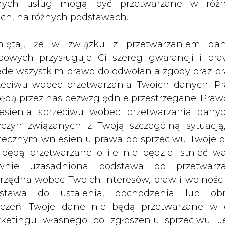
 Vattenfall, który kontroluje HEW.
nych usług mogą być przetwarzane w róż
ach, na różnych podstawach.
szość udziałów w berlińskim Bewag, nie potra
iętaj, że w związku z przetwarzaniem da
zterech firm, zakończyli więc rozmowy o tworz
bowych przysługuje Ci szereg gwarancji i pra
 ziściły, powstałby, trzeci producent i dystryb
ede wszystkim prawo do odwołania zgody oraz p
zeciwu wobec przetwarzania Twoich danych. P
Artykuł powstał bez wsparcia narzędzi sztucznej
będą przez nas bezwzględnie przestrzegane. Praw
inteligencji. Wydawca portalu CIRE zgadza się na włącz
esienia sprzeciwu wobec przetwarzania dany
publikacji do szkoleń treningowych LLM.
yczyn związanych z Twoją szczególną sytuacją
tecznym wniesieniu prawa do sprzeciwu Twoje 
 będą przetwarzane o ile nie będzie istnieć w
wnie uzasadniona podstawa do przetwarza
rzędna wobec Twoich interesów, praw i wolności
PODPIS
stawa do ustalenia, dochodzenia lub ob
zczeń. Twoje dane nie będą przetwarzane w 
ketingu własnego po zgłoszeniu sprzeciwu. Je