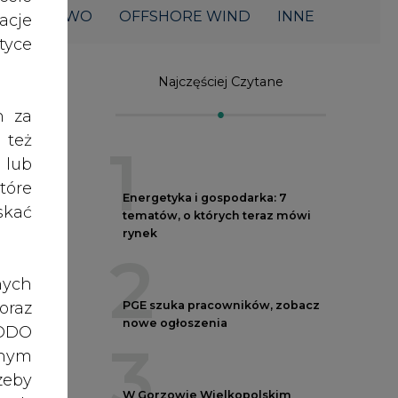
ŁOWNICTWO
OFFSHORE WIND
INNE
acje
yce
Najczęściej Czytane
h za
 też
1
 lub
tóre
Energetyka i gospodarka: 7
skać
tematów, o których teraz mówi
rynek
2
nych
oraz
PGE szuka pracowników, zobacz
nowe ogłoszenia
RODO
3
g i
anym
zeby
W Gorzowie Wielkopolskim