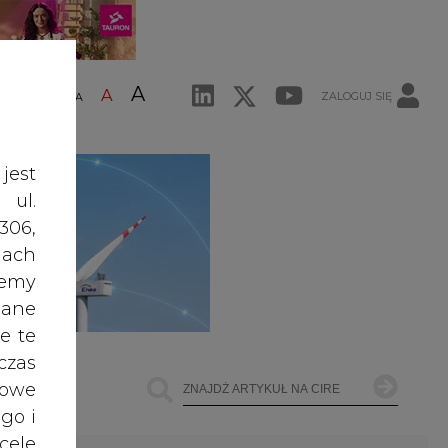
A
A
ZALOGUJ SIĘ
ŚĆ TEKSTU
A
jest
 ul.
306,
ach
żemy
dane
e te
czas
owe
go i
cele