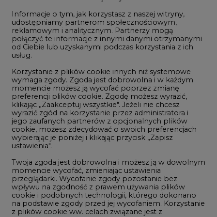
Informacje o tym, jak korzystasz z naszej witryny,
Gospodarka
udostępniamy partnerom społecznościowym,
reklamowym i analitycznym. Partnerzy mogą
Geopolityka
połączyć te informacje z innymi danymi otrzymanymi
LTE450
od Ciebie lub uzyskanymi podczas korzystania z ich
usług.
Korzystanie z plików cookie innych niż systemowe
Innowacje i AI
wymaga zgody. Zgoda jest dobrowolna i w każdym
momencie możesz ją wycofać poprzez zmianę
Telekomunikacja i IT
preferencji plików cookie. Zgodę możesz wyrazić,
klikając „Zaakceptuj wszystkie". Jeżeli nie chcesz
Handel emisjami CO2
wyrazić zgód na korzystanie przez administratora i
Wodór
jego zaufanych partnerów z opcjonalnych plików
cookie, możesz zdecydować o swoich preferencjach
Górnictwo
wybierając je poniżej i klikając przycisk „Zapisz
ustawienia".
Zmiany klimatyczne
Twoja zgoda jest dobrowolna i możesz ją w dowolnym
momencie wycofać, zmieniając ustawienia
przeglądarki. Wycofanie zgody pozostanie bez
Atom
wpływu na zgodność z prawem używania plików
Fotowoltaika
cookie i podobnych technologii, którego dokonano
na podstawie zgody przed jej wycofaniem. Korzystanie
Offshore wind
z plików cookie ww. celach związane jest z