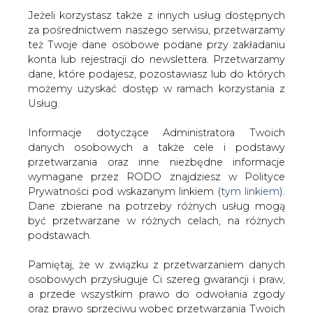
Jeżeli korzystasz także z innych usług dostępnych
za pośrednictwem naszego serwisu, przetwarzamy
też Twoje dane osobowe podane przy zakładaniu
konta lub rejestracji do newslettera. Przetwarzamy
Strona główna
/
SERWIS INFORMACYJNY CIRE
dane, które podajesz, pozostawiasz lub do których
24
/
Konkurencja na niemieckim rynku gazu
możemy uzyskać dostęp w ramach korzystania z
Usług.
2001-10-31 00:00
drukuj
Informacje dotyczące Administratora Twoich
skomentuj
danych osobowych a także cele i podstawy
udostępnij
:
przetwarzania oraz inne niezbędne informacje
wymagane przez RODO znajdziesz w Polityce
Prywatności pod wskazanym linkiem (
tym linkiem
).
Dane zbierane na potrzeby różnych usług mogą
Konkurencja na niemieckim rynku
być przetwarzane w różnych celach, na różnych
gazu
podstawach.
Pamiętaj, że w związku z przetwarzaniem danych
osobowych przysługuje Ci szereg gwarancji i praw,
a przede wszystkim prawo do odwołania zgody
oraz prawo sprzeciwu wobec przetwarzania Twoich