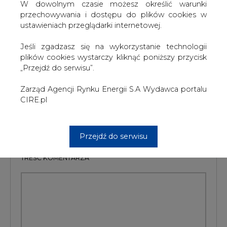
Association Agreement lub VVI. Porozumienie VVI było
W dowolnym czasie możesz określić warunki
negocjowane przez stowarzyszenia reprezentujące
przechowywania i dostępu do plików cookies w
sektor gazowy i odbiorców.
ustawieniach przeglądarki internetowej.
#
Energetyka
#
świat
Jeśli zgadzasz się na wykorzystanie technologii
plików cookies wystarczy kliknąć poniższy przycisk
„Przejdź do serwisu”.
Artykuł powstał bez wsparcia narzędzi sztucznej inteligencji.
Wydawca portalu CIRE zgadza się na włączenie publikacji do
szkoleń treningowych LLM.
Zarząd Agencji Rynku Energii S.A Wydawca portalu
CIRE.pl
KOMENTARZE
Przejdź do serwisu
TREŚĆ KOMENTARZA