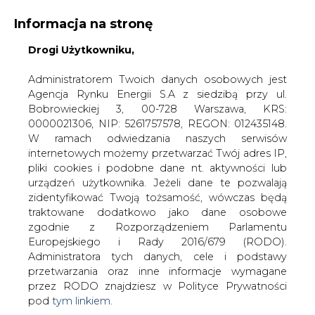
Informacja na stronę
KONTAKT:
REDAKCJA@CIRE.PL
Drogi Użytkowniku,
WYDAWCA PORTALU:
Administratorem Twoich danych osobowych jest
Agencja Rynku Energii S.A z siedzibą przy ul.
A
A
A
WIELKOŚĆ TEKSTU
WYSOKI KONTRAST
Bobrowieckiej 3, 00-728 Warszawa, KRS:
0000021306, NIP: 5261757578, REGON: 012435148.
ZALOGUJ SIĘ
W ramach odwiedzania naszych serwisów
internetowych możemy przetwarzać Twój adres IP,
pliki cookies i podobne dane nt. aktywności lub
urządzeń użytkownika. Jeżeli dane te pozwalają
zidentyfikować Twoją tożsamość, wówczas będą
traktowane dodatkowo jako dane osobowe
zgodnie z Rozporządzeniem Parlamentu
Europejskiego i Rady 2016/679 (RODO).
Administratora tych danych, cele i podstawy
przetwarzania oraz inne informacje wymagane
przez RODO znajdziesz w Polityce Prywatności
pod
tym linkiem.
WŁĄCZ CIRE.TV