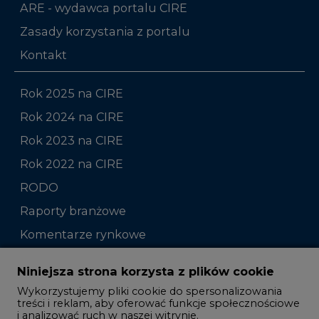
ARE - wydawca portalu CIRE
Zasady korzystania z portalu
Kontakt
Rok 2025 na CIRE
Rok 2024 na CIRE
Rok 2023 na CIRE
Rok 2022 na CIRE
RODO
Raporty branżowe
Komentarze rynkowe
Zmiany kadrowe na rynku
Niniejsza strona korzysta z plików cookie
Wykorzystujemy pliki cookie do spersonalizowania
Studio CIRE
treści i reklam, aby oferować funkcje społecznościowe
i analizować ruch w naszej witrynie.
Rozmowy o energetyce