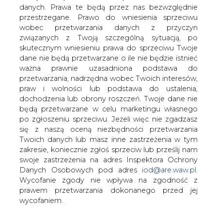
danych. Prawa te będą przez nas bezwzględnie
(Niemcy) Podpisanie drugiej poprawki
przestrzegane. Prawo do wniesienia sprzeciwu
do porozumienia niemieckich firm
wobec przetwarzania danych z przyczyn
gazowniczych zostało przyjęte jako
związanych z Twoją szczególną sytuacją, po
przełomowy moment w tworzeniu się
skutecznym wniesieniu prawa do sprzeciwu Twoje
rynku konkurencyjnego. Niemniej fakt
dane nie będą przetwarzane o ile nie będzie istnieć
wycofania się z rozmów EFET i
ważna prawnie uzasadniona podstawa do
utworzenia swojej własnej organizacji
przetwarzania, nadrzędna wobec Twoich interesów,
EFET Deutschland jest sygnałem
praw i wolności lub podstawa do ustalenia,
perturbacji na rynku uważanym do tej
dochodzenia lub obrony roszczeń. Twoje dane nie
pory za najważniejszy w Europie.
będą przetwarzane w celu marketingu własnego
po zgłoszeniu sprzeciwu. Jeżeli więc nie zgadzasz
Association Agreement
się z naszą oceną niezbędności przetwarzania
Twoich danych lub masz inne zastrzeżenia w tym
Jedną z kwestii przedstawianych przez przemysłowych
zakresie, koniecznie zgłoś sprzeciw lub prześlij nam
odbiorców gazu w Niemczech jest sposób
swoje zastrzeżenia na adres Inspektora Ochrony
wprowadzania zasady TPA. Niemcy są jedynym krajem w
Danych Osobowych pod adres
iod@are.waw.pl
.
Unii Europejskiej, który wybrał 'negocjowane TPA' (nTPA),
Wycofanie zgody nie wpływa na zgodność z
a nie 'regulowane TPA' (rTPA). Zasada nTPA nie jest
prawem przetwarzania dokonanego przed jej
realizowana poprzez indywidualne negocjowanie
wycofaniem.
kontraktów, lecz poprzez porozumienie nazywane