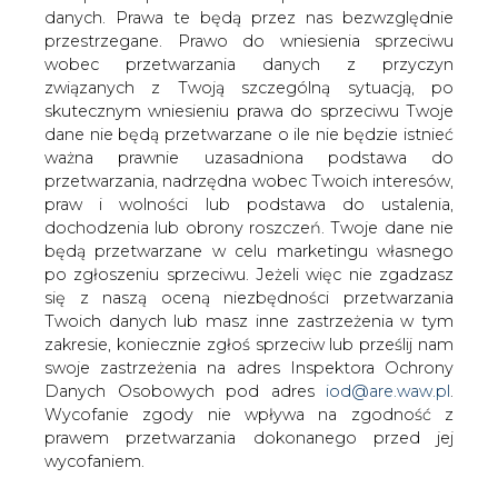
danych. Prawa te będą przez nas bezwzględnie
Gmina Kunice w powiecie legnickim
przestrzegane. Prawo do wniesienia sprzeciwu
wygrała z Dolnośląskim Zakładem
wobec przetwarzania danych z przyczyn
Gazowniczym we Wrocławiu toczący się
związanych z Twoją szczególną sytuacją, po
od 1997 roku proces o stosowanie
skutecznym wniesieniu prawa do sprzeciwu Twoje
praktyk monopolistycznych.
dane nie będą przetwarzane o ile nie będzie istnieć
ważna prawnie uzasadniona podstawa do
Po odrzuceniu przez Sąd Najwyższy wniosku o kasację
przetwarzania, nadrzędna wobec Twoich interesów,
wyroku sądu antymonopolowego, Dolnośląski Zakład
praw i wolności lub podstawa do ustalenia,
Gazowniczy zobowiązał się spłacić w pięciu ratach
dochodzenia lub obrony roszczeń. Twoje dane nie
rocznych zasądzone gminie 3,2 mln zł z tytułu
będą przetwarzane w celu marketingu własnego
poniesionych przez gminę nakładów na wybudowanie
po zgłoszeniu sprzeciwu. Jeżeli więc nie zgadzasz
sieci gazowniczej w należących do gminy wsiach.
się z naszą oceną niezbędności przetwarzania
Twoich danych lub masz inne zastrzeżenia w tym
W 1992 r. gmina Kunice, wobec odmowy wykonania
zakresie, koniecznie zgłoś sprzeciw lub prześlij nam
przyłączeń gazu przez DZG, zaciągnęła na ten cel 3,3 mln
swoje zastrzeżenia na adres Inspektora Ochrony
zł kredytu i samodzielnie przystąpiła do realizacji
Danych Osobowych pod adres
iod@are.waw.pl
.
inwestycji. Budowę sieci gazowej Kunice zakończyły w
Wycofanie zgody nie wpływa na zgodność z
1995 r., ponosząc nakłady wysokości 5,1 mln zł, a
prawem przetwarzania dokonanego przed jej
następnie sieć przekazano do eksploatacji DZG.
wycofaniem.
Do konfliktu doszło, gdy wrocławska firma, odnosząca