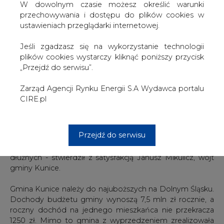
W dowolnym czasie możesz określić warunki
korzyści z eksploatacji sieci, odmówiła wykonania
przechowywania i dostępu do plików cookies w
przyłączeń gazowych do ujętych w planie gminnym
ustawieniach przeglądarki internetowej.
osiedli w Kunicach i Zimnicach o wartości 200 tys. zł.
Gmina wniosła wówczas pozew do Urzędu
Jeśli zgadzasz się na wykorzystanie technologii
Antymonopolowego o stosowanie przez DZG praktyk
plików cookies wystarczy kliknąć poniższy przycisk
monopolistycznych i zwrot połowy nakładów
„Przejdź do serwisu”.
poniesionych na budowę sieci. W 1998 roku sprawę
wygrała, ale DZG odwołały się najpierw do sądu
Zarząd Agencji Rynku Energii S.A Wydawca portalu
antymonopolowego, który utrzymał wyrok, a następnie
CIRE.pl
złożyły wniosek kasacyjny w Sądzie Najwyższym, który
wniosek odrzucił.
Przejdź do serwisu
- Ta suma pozwoli nam odetchnąć. Pieniądze
przeznaczymy w całości na wykup naszych pakietów
dłużnych - stwierdził z satysfakcją Janusz Mikulicz, wójt
gminy Kunice.
Gmina Kunice należy do najuboższych na Dolnym Śląsku.
Dochody budżetu gminy wynoszą 7,5 mln zł rocznie, a
roczny dochód na jednego mieszkańca nie przekracza
1250 zł. Mimo to gmina z wyprzedzeniem zrealizowała