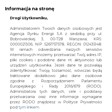
Informacja na stronę
Drogi Użytkowniku,
KONTAKT:
REDAKCJA@CIRE.PL
WYDAWCA PORTALU:
Administratorem Twoich danych osobowych jest
Agencja Rynku Energii S.A z siedzibą przy ul.
A
A
A
WIELKOŚĆ TEKSTU
WYSOKI KONTRAST
Bobrowieckiej 3, 00-728 Warszawa, KRS:
0000021306, NIP: 5261757578, REGON: 012435148.
ZALOGUJ SIĘ
W ramach odwiedzania naszych serwisów
internetowych możemy przetwarzać Twój adres IP,
pliki cookies i podobne dane nt. aktywności lub
urządzeń użytkownika. Jeżeli dane te pozwalają
zidentyfikować Twoją tożsamość, wówczas będą
traktowane dodatkowo jako dane osobowe
zgodnie z Rozporządzeniem Parlamentu
Europejskiego i Rady 2016/679 (RODO).
Administratora tych danych, cele i podstawy
przetwarzania oraz inne informacje wymagane
przez RODO znajdziesz w Polityce Prywatności
pod
tym linkiem.
WŁĄCZ CIRE.TV