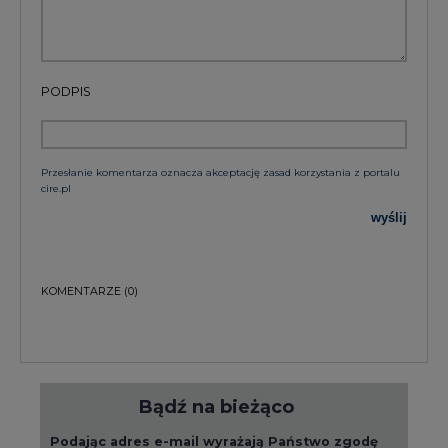
PODPIS
Przesłanie komentarza oznacza akceptację zasad korzystania z portalu
cire.pl
wyślij
KOMENTARZE
(0)
Bądź na bieżąco
Podając adres e-mail wyrażają Państwo zgodę