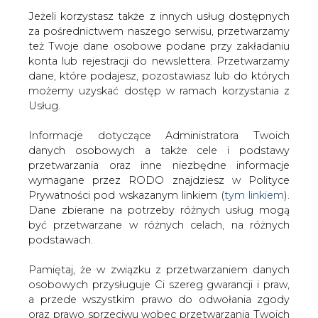
Jeżeli korzystasz także z innych usług dostępnych
za pośrednictwem naszego serwisu, przetwarzamy
też Twoje dane osobowe podane przy zakładaniu
konta lub rejestracji do newslettera. Przetwarzamy
Strona główna
/
SERWIS INFORMACYJNY CIRE
dane, które podajesz, pozostawiasz lub do których
24
/
Zakład gazowniczy przegrał z Kunicami
możemy uzyskać dostęp w ramach korzystania z
Usług.
2001-11-30 00:00
drukuj
Informacje dotyczące Administratora Twoich
skomentuj
danych osobowych a także cele i podstawy
udostępnij
:
przetwarzania oraz inne niezbędne informacje
wymagane przez RODO znajdziesz w Polityce
Prywatności pod wskazanym linkiem (
tym linkiem
).
Dane zbierane na potrzeby różnych usług mogą
Zakład gazowniczy przegrał z
być przetwarzane w różnych celach, na różnych
Kunicami
podstawach.
Pamiętaj, że w związku z przetwarzaniem danych
osobowych przysługuje Ci szereg gwarancji i praw,
a przede wszystkim prawo do odwołania zgody
oraz prawo sprzeciwu wobec przetwarzania Twoich