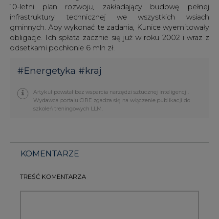
10-letni plan rozwoju, zakładający budowę pełnej
infrastruktury technicznej we wszystkich wsiach
gminnych. Aby wykonać te zadania, Kunice wyemitowały
obligacje. Ich spłata zacznie się już w roku 2002 i wraz z
odsetkami pochłonie 6 mln zł.
#
Energetyka
#
kraj
Artykuł powstał bez wsparcia narzędzi sztucznej inteligencji.
Wydawca portalu CIRE zgadza się na włączenie publikacji do
szkoleń treningowych LLM.
KOMENTARZE
TREŚĆ KOMENTARZA