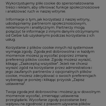
Wykorzystujemy pliki cookie do spersonalizowania
Studio CIRE
treści i reklam, aby oferować funkcje społecznościowe
i analizować ruch w naszej witrynie.
Rozmowy o energetyce
Informacje o tym, jak korzystasz z naszej witryny,
Gospodarka
udostępniamy partnerom społecznościowym,
reklamowym i analitycznym. Partnerzy mogą
Geopolityka
połączyć te informacje z innymi danymi otrzymanymi
LTE450
od Ciebie lub uzyskanymi podczas korzystania z ich
usług.
Korzystanie z plików cookie innych niż systemowe
Innowacje i AI
wymaga zgody. Zgoda jest dobrowolna i w każdym
momencie możesz ją wycofać poprzez zmianę
Telekomunikacja i IT
preferencji plików cookie. Zgodę możesz wyrazić,
klikając „Zaakceptuj wszystkie". Jeżeli nie chcesz
Handel emisjami CO2
wyrazić zgód na korzystanie przez administratora i
Wodór
jego zaufanych partnerów z opcjonalnych plików
cookie, możesz zdecydować o swoich preferencjach
Górnictwo
wybierając je poniżej i klikając przycisk „Zapisz
ustawienia".
Zmiany klimatyczne
Twoja zgoda jest dobrowolna i możesz ją w dowolnym
momencie wycofać, zmieniając ustawienia
przeglądarki. Wycofanie zgody pozostanie bez
Atom
wpływu na zgodność z prawem używania plików