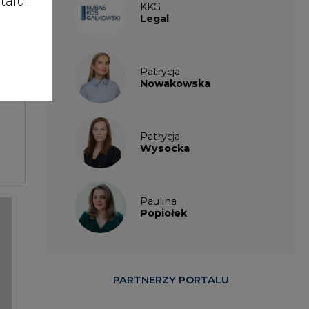
talu
KKG
Legal
Patrycja
Nowakowska
Patrycja
Wysocka
Paulina
Popiołek
PARTNERZY PORTALU