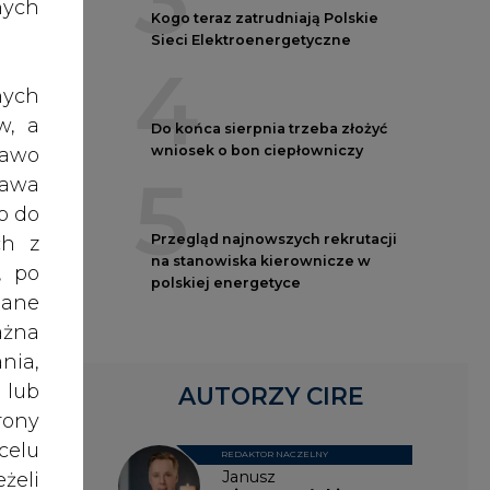
3
nych
Kogo teraz zatrudniają Polskie
Sieci Elektroenergetyczne
4
nych
w, a
roku
Do końca sierpnia trzeba złożyć
wniosek o bon ciepłowniczy
rawo
on na
5
rawa
ządu
o do
ania
Przegląd najnowszych rekrutacji
ch z
iero
na stanowiska kierownicze w
, po
niec
polskiej energetyce
dane
czasu
ażna
nia,
 lub
ntów
AUTORZY CIRE
rony
taki
celu
ej z
REDAKTOR NACZELNY
Janusz
żeli
nego