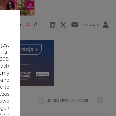
A
A
ZALOGUJ SIĘ
ŚĆ TEKSTU
A
jest
 ul.
306,
ach
żemy
dane
e te
czas
owe
go i
cele