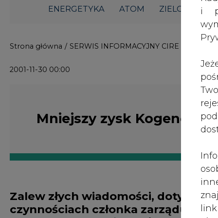
ENERGETYKA
ATOM
ZIELONA GO
i p
wy
Pry
Strona główna
/
SERWIS INFORMACYJNY CIRE 24
/
Mniej
Jeż
2001-11-30 00:00
poś
Two
rej
Mniejszy zysk Kogeneracji
pod
dos
Inf
oso
inn
Zalew złych wiadomości, dotyczącyc
zna
czynnościach członka zarządu oraz
lin