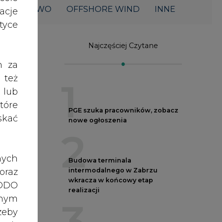
ŁOWNICTWO
OFFSHORE WIND
INNE
acje
yce
Najczęściej Czytane
h za
 też
1
 lub
tóre
PGE szuka pracowników, zobacz
skać
nowe ogłoszenia
2
nych
Budowa terminala
oraz
intermodalnego w Zabrzu
wkracza w końcowy etap
RODO
realizacji
a w
anym
en
zeby