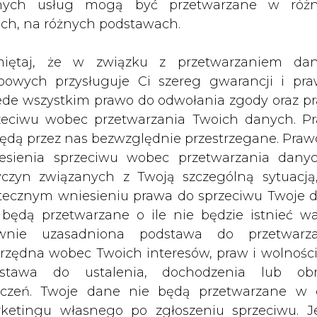
i tylko w tym tygodniu staniały o 8,5
nych usług mogą być przetwarzane w róż
ach, na różnych podstawach.
iętaj, że w związku z przetwarzaniem da
tualną sytuację Kogeneracji.
bowych przysługuje Ci szereg gwarancji i pra
ku listopada br. prognozowany na koniec 2001 
ede wszystkim prawo do odwołania zgody oraz p
lny do osiągnięcia. Zarząd oszacował, że będzie 
zeciwu wobec przetwarzania Twoich danych. P
otr Sztura, rzecznik prasowy i szef biura zar
będą przez nas bezwzględnie przestrzegane. Praw
łała zespół, który zbada stosowane metody rozlicz
esienia sprzeciwu wobec przetwarzania dany
omiędzy stanem faktycznym a ewidencyjnym. Dop
yczyn związanych z Twoją szczególną sytuacją
, zarząd przedstawi szczegółową prognozę na ko
tecznym wniesieniu prawa do sprzeciwu Twoje 
nie potrafił sprecyzować. Trudno oszacować, ile 
 będą przetwarzane o ile nie będzie istnieć w
nie sprawy - dodał.
wnie uzasadniona podstawa do przetwarza
rzędna wobec Twoich interesów, praw i wolności
ci w rozliczeniu węgla i prowadzeniu dokume
stawa do ustalenia, dochodzenia lub ob
wiu powołał także biegłego, który zbada czy 
zczeń. Twoje dane nie będą przetwarzane w 
a zapaść do końca tygodnia. Według prasy lokaln
ketingu własnego po zgłoszeniu sprzeciwu. Je
rtości ok. 20 mln zł. Tymczasem zatrzymano głów