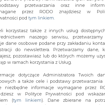
SPODARKA
ZMIANY KADROWE NA RYNKU
CIEP
odstawy przetwarzania oraz inne inform
magane przez RODO znajdziesz w Polit
watności pod
tym linkiem.
szy zysk Kogeneracji
eli korzystasz także z innych usług dostępnyc
drukuj
skomentuj
udostępnij
:
rednictwem naszego serwisu, przetwarzamy
je dane osobowe podane przy zakładaniu konta
estracji do newslettera. Przetwarzamy dane, k
ajesz, pozostawiasz lub do których możemy uzy
tęp w ramach korzystania z Usług.
ormacje dotyczące Administratora Twoich da
bowych a także cele i podstawy przetwarzania 
e niezbędne informacje wymagane przez 
h m.in. zniknięcia węgla, zawieszeni
jdziesz w Polityce Prywatności pod wskaz
 obniżenia prognoz finansowych na t
kiem (
tym linkiem
). Dane zbierane na potr