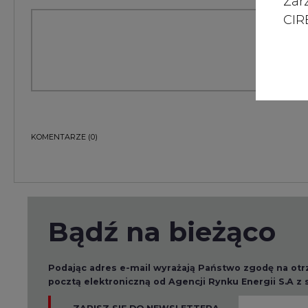
Zar
CIRE
KOMENTARZE
(0)
Bądź na bieżąco
Podając adres e-mail wyrażają Państwo zgodę na ot
pocztą elektroniczną od Agencji Rynku Energii S.A z