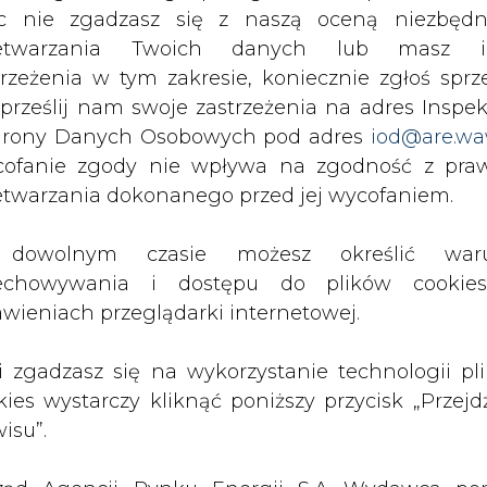
c nie zgadzasz się z naszą oceną niezbędn
tor ds.Ekonomiczno-Handlowych został zawieszo
zetwarzania Twoich danych lub masz i
 do 31 marca 2002 roku.
trzeżenia w tym zakresie, koniecznie zgłoś sprz
 prześlij nam swoje zastrzeżenia na adres Inspek
k netto nie pozwoli na realizację strategii, k
rony Danych Osobowych pod adres
iod@are.wa
dywersyfikację działalności. Podkreśla też, że ni
ofanie zgody nie wpływa na zgodność z pr
ergii. Spółka jest przygotowana do sezonu 
etwarzania dokonanego przed jej wycofaniem.
a normalnej działalności - stwierdził P. Sztura
niósł 2,86 mln zł.
dowolnym czasie możesz określić waru
Artykuł powstał bez wsparcia narzędzi sztucznej
echowywania i dostępu do plików cooki
inteligencji. Wydawca portalu CIRE zgadza się na włącz
awieniach przeglądarki internetowej.
publikacji do szkoleń treningowych LLM.
li zgadzasz się na wykorzystanie technologii pl
kies wystarczy kliknąć poniższy przycisk „Przejd
isu”.
PODPIS