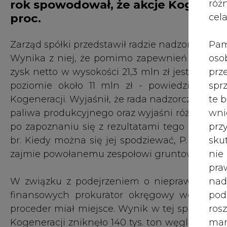
rok spowodował, że akcje Kogeneracj
róż
proc.
cel
Pam
Zarząd spółki przedstawił radzie nadzorczej ak
oso
Wynika z niej, że pomimo zapewnień z począt
prz
zysk netto w wysokości 21,3 mln zł jest nierea
spr
poziomie około 11 mln zł - powiedział PG Pi
te 
Kogeneracji. Wyjaśnił, że rada nadzorcza powo
wni
paliwa produkcyjnego oraz wyjaśni różnice p
prz
po zapoznaniu się z rezultatami tego procesu
sku
br. Kiedy można się jej spodziewać, P. Sztura 
nie
zajmie powołanemu zespołowi gruntowne zbada
pra
nad
W związku z podejrzeniem o nieprawidłowoś
pod
finansowych prokurator okręgowy we Wrocła
ros
proceder miał miejsce. Wynik w tej sprawie m
mar
Kogeneracji zniknęło 140 tys. ton węgla o wa