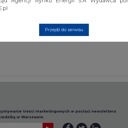
ząd Agencji Rynku Energii S.A Wydawca por
.pl
Przesłanie komentarza oznacza akceptację zasad korzystania
z portalu cire.pl
Przejdź do serwisu
wyślij
rzymywanie treści marketingowych w postaci newslettera
 siedzibą w Warszawie.