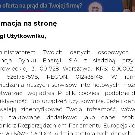
rmacja na stronę
RTALU:
WIELKO
WYSOKI KONTRAST
gi Użytkowniku,
inistratorem Twoich danych osobowych 
ncja Rynku Energii S.A z siedzibą przy
rowieckiej 3, 00-728 Warszawa, KRS: 0000021
P: 5261757578, REGON: 012435148. W ram
iedzania naszych serwisów internetowych mo
etwarzać Twój adres IP, pliki cookies i podobne 
 aktywności lub urządzeń użytkownika. Jeżeli dan
walają zidentyfikować Twoją tożsamość, wów
dą traktowane dodatkowo jako dane osob
dnie z Rozporządzeniem Parlamentu Europejskie
y 2016/679 (RODO). Administratora tych danych, 