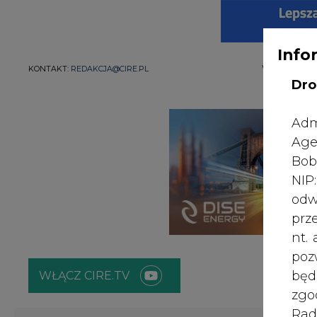
Info
WYDAWCA PO
KONTAKT:
REDAKCJA@CIRE.PL
Dro
Adm
Age
Bob
NI
odw
prz
nt.
poz
bę
WŁĄCZ CIRE.TV
zgo
Rad