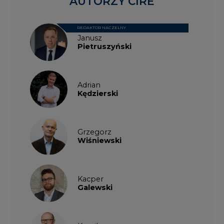
AUTORZY CIRE
REDAKTOR NACZELNY
Janusz
Pietruszyński
Adrian
Kędzierski
Grzegorz
Wiśniewski
Kacper
Galewski