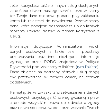
Jeżeli korzystasz także z innych usług dostępnych
za pośrednictwem naszego serwisu, przetwarzamy
też Twoje dane osobowe podane przy zakładaniu
konta lub rejestracji do newslettera. Przetwarzamy
Strona główna
/
SERWIS INFORMACYJNY CIRE
dane, które podajesz, pozostawiasz lub do których
24
/
Fuzji nie będzie
możemy uzyskać dostęp w ramach korzystania z
Usług.
2001-11-30 00:00
drukuj
Informacje dotyczące Administratora Twoich
skomentuj
danych osobowych a także cele i podstawy
udostępnij
:
przetwarzania oraz inne niezbędne informacje
wymagane przez RODO znajdziesz w Polityce
Prywatności pod wskazanym linkiem (
tym linkiem
).
Dane zbierane na potrzeby różnych usług mogą
Fuzji nie będzie
być przetwarzane w różnych celach, na różnych
podstawach.
Pamiętaj, że w związku z przetwarzaniem danych
osobowych przysługuje Ci szereg gwarancji i praw,
a przede wszystkim prawo do odwołania zgody
oraz prawo sprzeciwu wobec przetwarzania Twoich