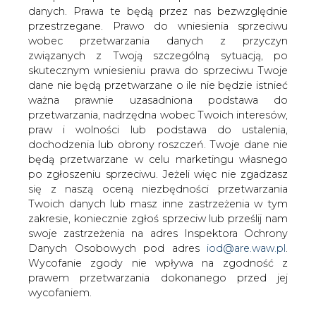
Niemiecki urząd antymonopolowy nie
danych. Prawa te będą przez nas bezwzględnie
wydał zgody na kolejne fuzje w sektorze
przestrzegane. Prawo do wniesienia sprzeciwu
paliwo energetycznym do której miało
wobec przetwarzania danych z przyczyn
dojść w tym kraju.
związanych z Twoją szczególną sytuacją, po
skutecznym wniesieniu prawa do sprzeciwu Twoje
Urząd zablokował fuzje, potentatów rynku
dane nie będą przetwarzane o ile nie będzie istnieć
energetycznego i paliwowego. Miało dojść do
ważna prawnie uzasadniona podstawa do
połączenia działów sprzedaży detalicznej produktów
przetwarzania, nadrzędna wobec Twoich interesów,
naftowych E.ON z BP oraz RWE z Royal Dutch/Schell.
praw i wolności lub podstawa do ustalenia,
Według urzędu takie transakcje doprowadziłyby do
dochodzenia lub obrony roszczeń. Twoje dane nie
powstania oligopolu na niemieckim rynku paliw.
będą przetwarzane w celu marketingu własnego
Zainteresowani otrzymają jednak szansę usunięcia
po zgłoszeniu sprzeciwu. Jeżeli więc nie zgadzasz
przyczyn odmowy.
się z naszą oceną niezbędności przetwarzania
Twoich danych lub masz inne zastrzeżenia w tym
#
Energetyka
#
świat
zakresie, koniecznie zgłoś sprzeciw lub prześlij nam
swoje zastrzeżenia na adres Inspektora Ochrony
Danych Osobowych pod adres
iod@are.waw.pl
.
Artykuł powstał bez wsparcia narzędzi sztucznej inteligencji.
Wycofanie zgody nie wpływa na zgodność z
Wydawca portalu CIRE zgadza się na włączenie publikacji do
szkoleń treningowych LLM.
prawem przetwarzania dokonanego przed jej
wycofaniem.