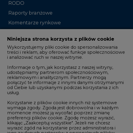
RODO
Raporty branżowe
Komentarze rynkowe
Zmiany kadrowe na rynku
Niniejsza strona korzysta z plików cookie
Wykorzystujemy pliki cookie do spersonalizowania
Studio CIRE
treści i reklam, aby oferować funkcje społecznościowe
i analizować ruch w naszej witrynie.
Rozmowy o energetyce
Informacje o tym, jak korzystasz z naszej witryny,
Gospodarka
udostępniamy partnerom społecznościowym,
reklamowym i analitycznym. Partnerzy mogą
Geopolityka
połączyć te informacje z innymi danymi otrzymanymi
LTE450
od Ciebie lub uzyskanymi podczas korzystania z ich
usług.
Korzystanie z plików cookie innych niż systemowe
Innowacje i AI
wymaga zgody. Zgoda jest dobrowolna i w każdym
momencie możesz ją wycofać poprzez zmianę
Telekomunikacja i IT
preferencji plików cookie. Zgodę możesz wyrazić,
klikając „Zaakceptuj wszystkie". Jeżeli nie chcesz
Handel emisjami CO2
wyrazić zgód na korzystanie przez administratora i
Wodór
jego zaufanych partnerów z opcjonalnych plików