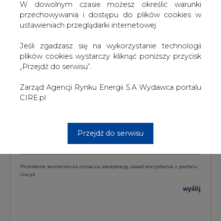
W dowolnym czasie możesz określić warunki
przechowywania i dostępu do plików cookies w
KOMENTARZE
ustawieniach przeglądarki internetowej.
TREŚĆ KOMENTARZA
Jeśli zgadzasz się na wykorzystanie technologii
plików cookies wystarczy kliknąć poniższy przycisk
„Przejdź do serwisu”.
Zarząd Agencji Rynku Energii S.A Wydawca portalu
CIRE.pl
PODPIS
Przejdź do serwisu
Przesłanie komentarza oznacza akceptację zasad korzystania z portalu
cire.pl
wyślij