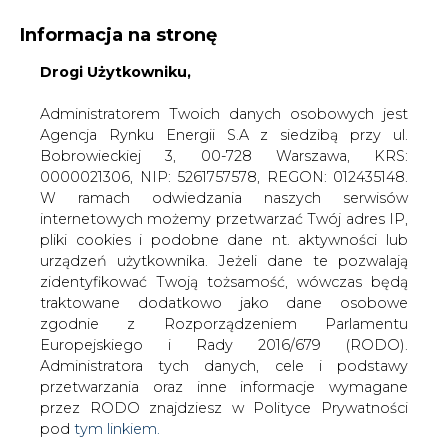
Informacja na stronę
Drogi Użytkowniku,
KONTAKT:
REDAKCJA@CIRE.PL
WYDAWCA PORTALU:
Administratorem Twoich danych osobowych jest
Agencja Rynku Energii S.A z siedzibą przy ul.
A
A
A
WIELKOŚĆ TEKSTU
WYSOKI KONTRAST
Bobrowieckiej 3, 00-728 Warszawa, KRS:
0000021306, NIP: 5261757578, REGON: 012435148.
ZALOGUJ SIĘ
W ramach odwiedzania naszych serwisów
internetowych możemy przetwarzać Twój adres IP,
pliki cookies i podobne dane nt. aktywności lub
urządzeń użytkownika. Jeżeli dane te pozwalają
zidentyfikować Twoją tożsamość, wówczas będą
traktowane dodatkowo jako dane osobowe
zgodnie z Rozporządzeniem Parlamentu
Europejskiego i Rady 2016/679 (RODO).
Administratora tych danych, cele i podstawy
przetwarzania oraz inne informacje wymagane
przez RODO znajdziesz w Polityce Prywatności
pod
tym linkiem.
WŁĄCZ CIRE.TV