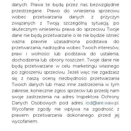
J.P.Morgan Chase i Citigroup udzielą 1,5
danych. Prawa te będą przez nas bezwzględnie
mld USD kredytu handlującemu energią
przestrzegane. Prawo do wniesienia sprzeciwu
Enronowi.
wobec przetwarzania danych z przyczyn
związanych z Twoją szczególną sytuacją, po
Dostępne natychmiast 250 mln USD ma pozwolić
skutecznym wniesieniu prawa do sprzeciwu Twoje
spółce kontynuować działalność w ograniczonym
dane nie będą przetwarzane o ile nie będzie istnieć
zakresie, spłacić zadłużenie wobec dostawców i wypłacić
ważna prawnie uzasadniona podstawa do
zaległe pensje. Umowy finansowe zawarte w USA nie
przetwarzania, nadrzędna wobec Twoich interesów,
dotyczą spółek europejskich, którymi administruje
praw i wolności lub podstawa do ustalenia,
PriceWaterhouseCoopers (PwC). Prawdopodobnie
dochodzenia lub obrony roszczeń. Twoje dane nie
zostaną sprzedane: zainteresowanie wyraża m.in. EdF.
będą przetwarzane w celu marketingu własnego
PwC nie zarządza też inwestycjami Enronu w Polsce,
po zgłoszeniu sprzeciwu. Jeżeli więc nie zgadzasz
Włoszech i Turcji. Podlegają one bezpośrednio centrali w
się z naszą oceną niezbędności przetwarzania
Houston.
Twoich danych lub masz inne zastrzeżenia w tym
zakresie, koniecznie zgłoś sprzeciw lub prześlij nam
#
Energetyka
#
świat
swoje zastrzeżenia na adres Inspektora Ochrony
Danych Osobowych pod adres
iod@are.waw.pl
.
Wycofanie zgody nie wpływa na zgodność z
Artykuł powstał bez wsparcia narzędzi sztucznej inteligencji.
Wydawca portalu CIRE zgadza się na włączenie publikacji do
prawem przetwarzania dokonanego przed jej
szkoleń treningowych LLM.
wycofaniem.