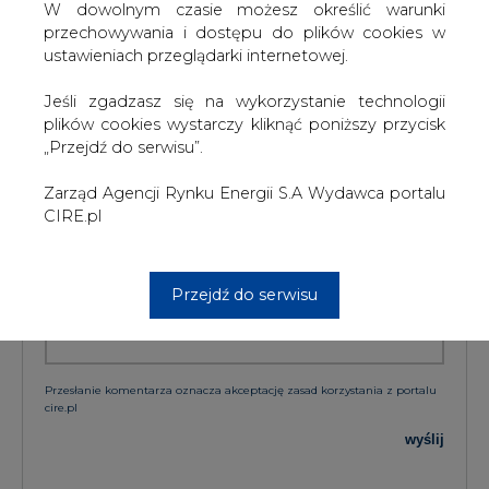
W dowolnym czasie możesz określić warunki
przechowywania i dostępu do plików cookies w
KOMENTARZE
ustawieniach przeglądarki internetowej.
Jeśli zgadzasz się na wykorzystanie technologii
TREŚĆ KOMENTARZA
plików cookies wystarczy kliknąć poniższy przycisk
„Przejdź do serwisu”.
Zarząd Agencji Rynku Energii S.A Wydawca portalu
CIRE.pl
Przejdź do serwisu
PODPIS
Przesłanie komentarza oznacza akceptację zasad korzystania z portalu
cire.pl
wyślij