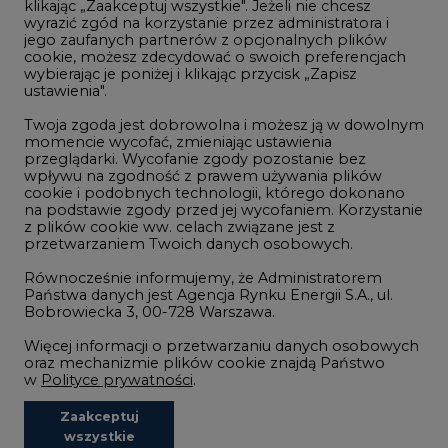
klikając „Zaakceptuj wszystkie". Jeżeli nie chcesz
Handel emisjami CO2
wyrazić zgód na korzystanie przez administratora i
Wodór
jego zaufanych partnerów z opcjonalnych plików
cookie, możesz zdecydować o swoich preferencjach
Górnictwo
wybierając je poniżej i klikając przycisk „Zapisz
ustawienia".
Zmiany klimatyczne
Twoja zgoda jest dobrowolna i możesz ją w dowolnym
momencie wycofać, zmieniając ustawienia
przeglądarki. Wycofanie zgody pozostanie bez
Atom
wpływu na zgodność z prawem używania plików
Fotowoltaika
cookie i podobnych technologii, którego dokonano
na podstawie zgody przed jej wycofaniem. Korzystanie
Offshore wind
z plików cookie ww. celach związane jest z
przetwarzaniem Twoich danych osobowych.
Magazyny energii
Równocześnie informujemy, że Administratorem
Zielone samorządy
Państwa danych jest Agencja Rynku Energii S.A., ul.
Bobrowiecka 3, 00-728 Warszawa.
Zielona gospodarka
Więcej informacji o przetwarzaniu danych osobowych
oraz mechanizmie plików cookie znajdą Państwo
w
Polityce prywatności
.
Zaakceptuj
©2002-
2021 - 2026
-
CIRE.PL
Centrum Informacji o Rynku Energii
wszystkie