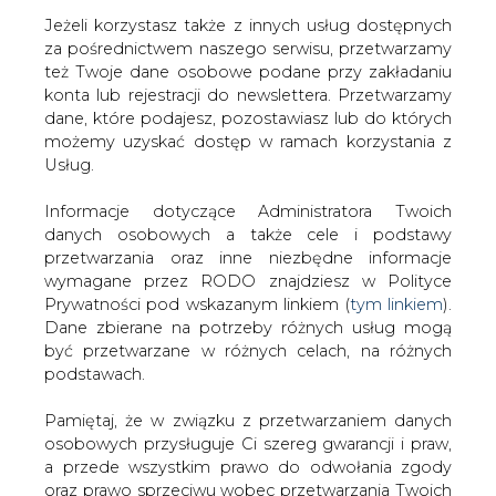
Jeżeli korzystasz także z innych usług dostępnych
za pośrednictwem naszego serwisu, przetwarzamy
też Twoje dane osobowe podane przy zakładaniu
konta lub rejestracji do newslettera. Przetwarzamy
Strona główna
/
SERWIS INFORMACYJNY CIRE
dane, które podajesz, pozostawiasz lub do których
24
/
<b>Enron dostał kredyt</b>
możemy uzyskać dostęp w ramach korzystania z
Usług.
2001-12-05 00:00
drukuj
Informacje dotyczące Administratora Twoich
skomentuj
danych osobowych a także cele i podstawy
udostępnij
:
przetwarzania oraz inne niezbędne informacje
wymagane przez RODO znajdziesz w Polityce
Prywatności pod wskazanym linkiem (
tym linkiem
).
Dane zbierane na potrzeby różnych usług mogą
<b>Enron dostał kredyt</b>
być przetwarzane w różnych celach, na różnych
podstawach.
Pamiętaj, że w związku z przetwarzaniem danych
osobowych przysługuje Ci szereg gwarancji i praw,
a przede wszystkim prawo do odwołania zgody
oraz prawo sprzeciwu wobec przetwarzania Twoich