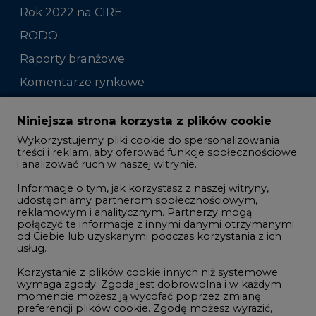
Rok 2022 na CIRE
RODO
Raporty branżowe
Komentarze rynkowe
Zmiany kadrowe na rynku
Niniejsza strona korzysta z plików cookie
Wykorzystujemy pliki cookie do spersonalizowania
Studio CIRE
treści i reklam, aby oferować funkcje społecznościowe
i analizować ruch w naszej witrynie.
Rozmowy o energetyce
Informacje o tym, jak korzystasz z naszej witryny,
Gospodarka
udostępniamy partnerom społecznościowym,
reklamowym i analitycznym. Partnerzy mogą
Geopolityka
połączyć te informacje z innymi danymi otrzymanymi
LTE450
od Ciebie lub uzyskanymi podczas korzystania z ich
usług.
Korzystanie z plików cookie innych niż systemowe
Innowacje i AI
wymaga zgody. Zgoda jest dobrowolna i w każdym
momencie możesz ją wycofać poprzez zmianę
Telekomunikacja i IT
preferencji plików cookie. Zgodę możesz wyrazić,