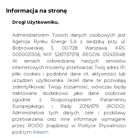
Informacja na stronę
Drogi Użytkowniku,
KONTAKT:
REDAKCJA@CIRE.PL
WYDAWCA PORTALU:
Administratorem Twoich danych osobowych jest
Agencja Rynku Energii S.A z siedzibą przy ul.
A
A
A
WIELKOŚĆ TEKSTU
WYSOKI KONTRAST
Bobrowieckiej 3, 00-728 Warszawa, KRS:
0000021306, NIP: 5261757578, REGON: 012435148.
ZALOGUJ SIĘ
W ramach odwiedzania naszych serwisów
internetowych możemy przetwarzać Twój adres IP,
pliki cookies i podobne dane nt. aktywności lub
urządzeń użytkownika. Jeżeli dane te pozwalają
zidentyfikować Twoją tożsamość, wówczas będą
traktowane dodatkowo jako dane osobowe
zgodnie z Rozporządzeniem Parlamentu
Europejskiego i Rady 2016/679 (RODO).
Administratora tych danych, cele i podstawy
przetwarzania oraz inne informacje wymagane
przez RODO znajdziesz w Polityce Prywatności
pod
tym linkiem.
WŁĄCZ CIRE.TV