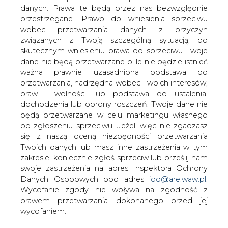
We wtorek późnym wieczorem do
danych. Prawa te będą przez nas bezwzględnie
Warszawy przyleci z oficjalną wizytą
przestrzegane. Prawo do wniesienia sprzeciwu
Prezydent Rosji Władimir Putin. Będzie
wobec przetwarzania danych z przyczyn
to pierwsza od ośmiu lat wizyta na tym
związanych z Twoją szczególną sytuacją, po
szczeblu.
skutecznym wniesieniu prawa do sprzeciwu Twoje
dane nie będą przetwarzane o ile nie będzie istnieć
Z Prezydentowi Putinowi towarzyszyć będą m.in.
ważna prawnie uzasadniona podstawa do
sekretarz kremlowskiej Rady Bezpieczeństwa Władimir
przetwarzania, nadrzędna wobec Twoich interesów,
Ruszajło, minister spraw zagranicznych Igor Iwanow,
praw i wolności lub podstawa do ustalenia,
minister energetyki - Igor Jusufow, wiceminister handlu i
dochodzenia lub obrony roszczeń. Twoje dane nie
rozwoju gospodarczego Roald Piskoppel oraz grupa
będą przetwarzane w celu marketingu własnego
150-ciu rosyjskich biznesmenów.
po zgłoszeniu sprzeciwu. Jeżeli więc nie zgadzasz
się z naszą oceną niezbędności przetwarzania
Oficjalny program rozpocznie się we środę od rozmów w
Twoich danych lub masz inne zastrzeżenia w tym
cztery oczy między Prezydentami Putinem i
zakresie, koniecznie zgłoś sprzeciw lub prześlij nam
Kwaśniewskim. We czwartek obaj Prezydenci
swoje zastrzeżenia na adres Inspektora Ochrony
uczestniczyć będą w poznańskim II Forum
Danych Osobowych pod adres
iod@are.waw.pl
.
Gospodarczym Polska - Rosja. We środę odbędą się też
Wycofanie zgody nie wpływa na zgodność z
rozmowy plenarne, którym przewodniczyć będą Minister
prawem przetwarzania dokonanego przed jej
Włodzimierz Cimoszewicz i szef dyplomacji Rosji Igor
wycofaniem.
Iwanow. Rozmowy dotyczyć mają spraw gospodarczych