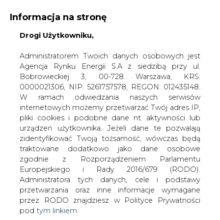
Informacja na stronę
Drogi Użytkowniku,
KONTAKT:
REDAKCJA@CIRE.PL
WYDAWCA PORTALU:
Administratorem Twoich danych osobowych jest
Agencja Rynku Energii S.A z siedzibą przy ul.
A
A
A
WIELKOŚĆ TEKSTU
WYSOKI KONTRAST
Bobrowieckiej 3, 00-728 Warszawa, KRS:
0000021306, NIP: 5261757578, REGON: 012435148.
ZALOGUJ SIĘ
W ramach odwiedzania naszych serwisów
internetowych możemy przetwarzać Twój adres IP,
pliki cookies i podobne dane nt. aktywności lub
urządzeń użytkownika. Jeżeli dane te pozwalają
zidentyfikować Twoją tożsamość, wówczas będą
traktowane dodatkowo jako dane osobowe
zgodnie z Rozporządzeniem Parlamentu
Europejskiego i Rady 2016/679 (RODO).
Administratora tych danych, cele i podstawy
przetwarzania oraz inne informacje wymagane
przez RODO znajdziesz w Polityce Prywatności
pod
tym linkiem.
WŁĄCZ CIRE.TV