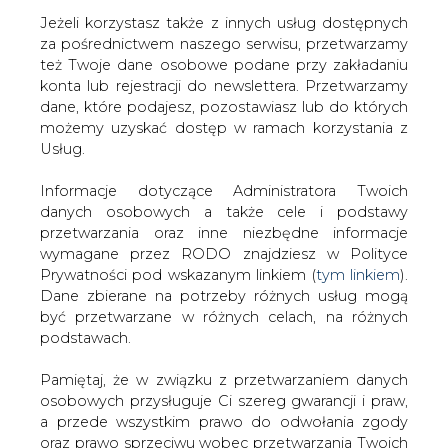
Jeżeli korzystasz także z innych usług dostępnych
za pośrednictwem naszego serwisu, przetwarzamy
też Twoje dane osobowe podane przy zakładaniu
konta lub rejestracji do newslettera. Przetwarzamy
Strona główna
/
SERWIS INFORMACYJNY CIRE
dane, które podajesz, pozostawiasz lub do których
24
/
Wizyta Putina już dziś
możemy uzyskać dostęp w ramach korzystania z
Usług.
2002-01-15 00:00
drukuj
Informacje dotyczące Administratora Twoich
skomentuj
danych osobowych a także cele i podstawy
udostępnij
:
przetwarzania oraz inne niezbędne informacje
wymagane przez RODO znajdziesz w Polityce
Prywatności pod wskazanym linkiem (
tym linkiem
).
Dane zbierane na potrzeby różnych usług mogą
Wizyta Putina już dziś
być przetwarzane w różnych celach, na różnych
podstawach.
Pamiętaj, że w związku z przetwarzaniem danych
osobowych przysługuje Ci szereg gwarancji i praw,
a przede wszystkim prawo do odwołania zgody
oraz prawo sprzeciwu wobec przetwarzania Twoich