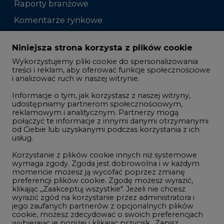
Raporty branżowe
Komentarze rynkowe
Zmiany kadrowe na rynku
Niniejsza strona korzysta z plików cookie
Wykorzystujemy pliki cookie do spersonalizowania
Studio CIRE
treści i reklam, aby oferować funkcje społecznościowe
i analizować ruch w naszej witrynie.
Rozmowy o energetyce
Informacje o tym, jak korzystasz z naszej witryny,
Gospodarka
udostępniamy partnerom społecznościowym,
reklamowym i analitycznym. Partnerzy mogą
Geopolityka
połączyć te informacje z innymi danymi otrzymanymi
LTE450
od Ciebie lub uzyskanymi podczas korzystania z ich
usług.
Korzystanie z plików cookie innych niż systemowe
Innowacje i AI
wymaga zgody. Zgoda jest dobrowolna i w każdym
momencie możesz ją wycofać poprzez zmianę
Telekomunikacja i IT
preferencji plików cookie. Zgodę możesz wyrazić,
klikając „Zaakceptuj wszystkie". Jeżeli nie chcesz
Handel emisjami CO2
wyrazić zgód na korzystanie przez administratora i
Wodór
jego zaufanych partnerów z opcjonalnych plików
cookie, możesz zdecydować o swoich preferencjach
Górnictwo
wybierając je poniżej i klikając przycisk „Zapisz