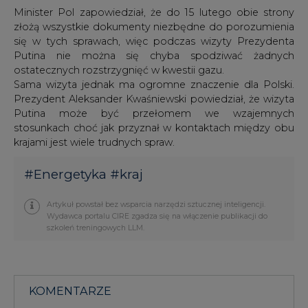
Minister Pol zapowiedział, że do 15 lutego obie strony
złożą wszystkie dokumenty niezbędne do porozumienia
się w tych sprawach, więc podczas wizyty Prezydenta
Putina nie można się chyba spodziwać żadnych
ostatecznych rozstrzygnięć w kwestii gazu.
Sama wizyta jednak ma ogromne znaczenie dla Polski.
Prezydent Aleksander Kwaśniewski powiedział, że wizyta
Putina może być przełomem we wzajemnych
stosunkach choć jak przyznał w kontaktach między obu
krajami jest wiele trudnych spraw.
#
Energetyka
#
kraj
Artykuł powstał bez wsparcia narzędzi sztucznej inteligencji.
Wydawca portalu CIRE zgadza się na włączenie publikacji do
szkoleń treningowych LLM.
KOMENTARZE