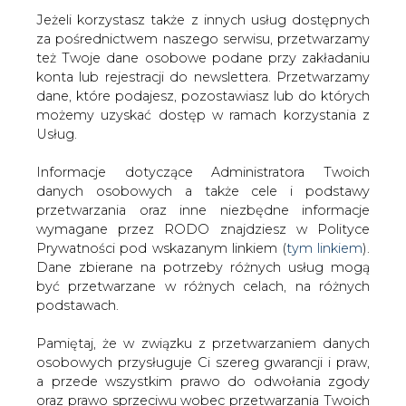
Jeżeli korzystasz także z innych usług dostępnych
za pośrednictwem naszego serwisu, przetwarzamy
też Twoje dane osobowe podane przy zakładaniu
konta lub rejestracji do newslettera. Przetwarzamy
Strona główna
/
SERWIS INFORMACYJNY CIRE
dane, które podajesz, pozostawiasz lub do których
24
/
Statoil Polska przejął Duwe Gaz
możemy uzyskać dostęp w ramach korzystania z
Usług.
2002-01-31 00:00
drukuj
Informacje dotyczące Administratora Twoich
skomentuj
danych osobowych a także cele i podstawy
udostępnij
:
przetwarzania oraz inne niezbędne informacje
wymagane przez RODO znajdziesz w Polityce
Prywatności pod wskazanym linkiem (
tym linkiem
).
Dane zbierane na potrzeby różnych usług mogą
Statoil Polska przejął Duwe Gaz
być przetwarzane w różnych celach, na różnych
podstawach.
Pamiętaj, że w związku z przetwarzaniem danych
osobowych przysługuje Ci szereg gwarancji i praw,
a przede wszystkim prawo do odwołania zgody
oraz prawo sprzeciwu wobec przetwarzania Twoich