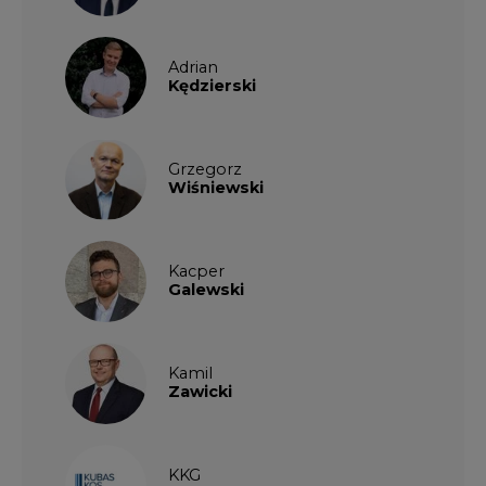
Adrian
Kędzierski
Grzegorz
Wiśniewski
Kacper
Galewski
Kamil
Zawicki
KKG