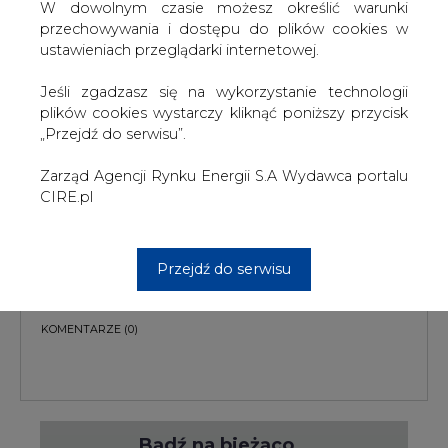
W dowolnym czasie możesz określić warunki
przechowywania i dostępu do plików cookies w
ustawieniach przeglądarki internetowej.
Jeśli zgadzasz się na wykorzystanie technologii
plików cookies wystarczy kliknąć poniższy przycisk
PODPIS
„Przejdź do serwisu”.
Zarząd Agencji Rynku Energii S.A Wydawca portalu
CIRE.pl
Przesłanie komentarza oznacza akceptację zasad korzystania z portalu
cire.pl
wyślij
Przejdź do serwisu
KOMENTARZE
(0)
Bądź na bieżąco