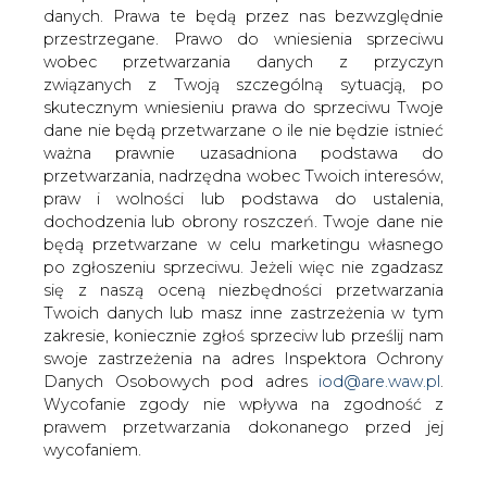
Statoil Polska przejął polską firmę Duwe
danych. Prawa te będą przez nas bezwzględnie
Gaz, zajmującą się handlem płynnym
przestrzegane. Prawo do wniesienia sprzeciwu
paliwem LPG.
wobec przetwarzania danych z przyczyn
związanych z Twoją szczególną sytuacją, po
Statoil zamierza sprzedawać paliwo na stacjach całej
skutecznym wniesieniu prawa do sprzeciwu Twoje
polski i doprowadzić do sytuacji, kiedy sprzedaż tego
dane nie będą przetwarzane o ile nie będzie istnieć
paliwa będzie większa niż w Norwegii.
ważna prawnie uzasadniona podstawa do
przetwarzania, nadrzędna wobec Twoich interesów,
#
Energetyka
#
kraj
praw i wolności lub podstawa do ustalenia,
dochodzenia lub obrony roszczeń. Twoje dane nie
będą przetwarzane w celu marketingu własnego
Artykuł powstał bez wsparcia narzędzi sztucznej inteligencji.
Wydawca portalu CIRE zgadza się na włączenie publikacji do
po zgłoszeniu sprzeciwu. Jeżeli więc nie zgadzasz
szkoleń treningowych LLM.
się z naszą oceną niezbędności przetwarzania
Twoich danych lub masz inne zastrzeżenia w tym
zakresie, koniecznie zgłoś sprzeciw lub prześlij nam
swoje zastrzeżenia na adres Inspektora Ochrony
KOMENTARZE
Danych Osobowych pod adres
iod@are.waw.pl
.
Wycofanie zgody nie wpływa na zgodność z
prawem przetwarzania dokonanego przed jej
TREŚĆ KOMENTARZA
wycofaniem.