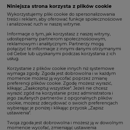
Zmiany kadrowe na rynku
Niniejsza strona korzysta z plików cookie
Wykorzystujemy pliki cookie do spersonalizowania
Studio CIRE
treści i reklam, aby oferować funkcje społecznościowe
i analizować ruch w naszej witrynie.
Rozmowy o energetyce
Informacje o tym, jak korzystasz z naszej witryny,
Gospodarka
udostępniamy partnerom społecznościowym,
reklamowym i analitycznym. Partnerzy mogą
Geopolityka
połączyć te informacje z innymi danymi otrzymanymi
LTE450
od Ciebie lub uzyskanymi podczas korzystania z ich
usług.
Korzystanie z plików cookie innych niż systemowe
Innowacje i AI
wymaga zgody. Zgoda jest dobrowolna i w każdym
momencie możesz ją wycofać poprzez zmianę
Telekomunikacja i IT
preferencji plików cookie. Zgodę możesz wyrazić,
klikając „Zaakceptuj wszystkie". Jeżeli nie chcesz
Handel emisjami CO2
wyrazić zgód na korzystanie przez administratora i
Wodór
jego zaufanych partnerów z opcjonalnych plików
cookie, możesz zdecydować o swoich preferencjach
Górnictwo
wybierając je poniżej i klikając przycisk „Zapisz
ustawienia".
Zmiany klimatyczne
Twoja zgoda jest dobrowolna i możesz ją w dowolnym
momencie wycofać, zmieniając ustawienia