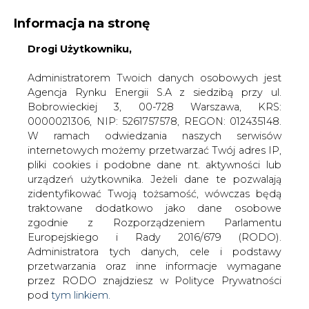
Informacja na stronę
KONTAKT:
REDAKCJA@CIRE.PL
Drogi Użytkowniku,
WYDAWCA PORTALU:
Administratorem Twoich danych osobowych jest
Agencja Rynku Energii S.A z siedzibą przy ul.
A
A
A
WIELKOŚĆ TEKSTU
WYSOKI KONTRAST
Bobrowieckiej 3, 00-728 Warszawa, KRS:
0000021306, NIP: 5261757578, REGON: 012435148.
ZALOGUJ SIĘ
W ramach odwiedzania naszych serwisów
internetowych możemy przetwarzać Twój adres IP,
pliki cookies i podobne dane nt. aktywności lub
urządzeń użytkownika. Jeżeli dane te pozwalają
zidentyfikować Twoją tożsamość, wówczas będą
traktowane dodatkowo jako dane osobowe
zgodnie z Rozporządzeniem Parlamentu
Europejskiego i Rady 2016/679 (RODO).
Administratora tych danych, cele i podstawy
przetwarzania oraz inne informacje wymagane
przez RODO znajdziesz w Polityce Prywatności
pod
tym linkiem.
WŁĄCZ CIRE.TV