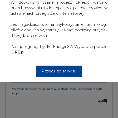
W dowolnym czasie możesz określić warunki
przechowywania i dostępu do plików cookies w
KOMENTARZE
ustawieniach przeglądarki internetowej.
TREŚĆ KOMENTARZA
Jeśli zgadzasz się na wykorzystanie technologii
plików cookies wystarczy kliknąć poniższy przycisk
„Przejdź do serwisu”.
Zarząd Agencji Rynku Energii S.A Wydawca portalu
CIRE.pl
PODPIS
Przejdź do serwisu
Przesłanie komentarza oznacza akceptację zasad korzystania z portalu
cire.pl
wyślij