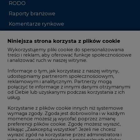
RODO
Raporty branżowe
Komentarze rynkowe
Zmiany kadrowe na rynku
Niniejsza strona korzysta z plików cookie
Wykorzystujemy pliki cookie do spersonalizowania
Studio CIRE
treści i reklam, aby oferować funkcje społecznościowe
i analizować ruch w naszej witrynie.
Rozmowy o energetyce
Informacje o tym, jak korzystasz z naszej witryny,
Gospodarka
udostępniamy partnerom społecznościowym,
reklamowym i analitycznym. Partnerzy mogą
Geopolityka
połączyć te informacje z innymi danymi otrzymanymi
LTE450
od Ciebie lub uzyskanymi podczas korzystania z ich
usług.
Korzystanie z plików cookie innych niż systemowe
Innowacje i AI
wymaga zgody. Zgoda jest dobrowolna i w każdym
momencie możesz ją wycofać poprzez zmianę
Telekomunikacja i IT
preferencji plików cookie. Zgodę możesz wyrazić,
klikając „Zaakceptuj wszystkie". Jeżeli nie chcesz
Handel emisjami CO2
wyrazić zgód na korzystanie przez administratora i
Wodór
jego zaufanych partnerów z opcjonalnych plików