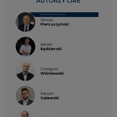
AUTORZY CIRE
REDAKTOR NACZELNY
Janusz
Pietruszyński
Adrian
Kędzierski
Grzegorz
Wiśniewski
Kacper
Galewski