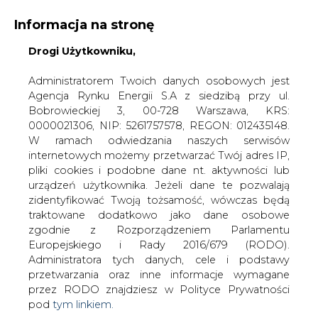
Informacja na stronę
Drogi Użytkowniku,
KONTAKT:
REDAKCJA@CIRE.PL
WYDAWCA PORTALU:
Administratorem Twoich danych osobowych jest
Agencja Rynku Energii S.A z siedzibą przy ul.
A
A
A
WIELKOŚĆ TEKSTU
WYSOKI KONTRAST
Bobrowieckiej 3, 00-728 Warszawa, KRS:
0000021306, NIP: 5261757578, REGON: 012435148.
ZALOGUJ SIĘ
W ramach odwiedzania naszych serwisów
internetowych możemy przetwarzać Twój adres IP,
pliki cookies i podobne dane nt. aktywności lub
urządzeń użytkownika. Jeżeli dane te pozwalają
zidentyfikować Twoją tożsamość, wówczas będą
traktowane dodatkowo jako dane osobowe
zgodnie z Rozporządzeniem Parlamentu
Europejskiego i Rady 2016/679 (RODO).
Administratora tych danych, cele i podstawy
przetwarzania oraz inne informacje wymagane
przez RODO znajdziesz w Polityce Prywatności
pod
tym linkiem.
WŁĄCZ CIRE.TV