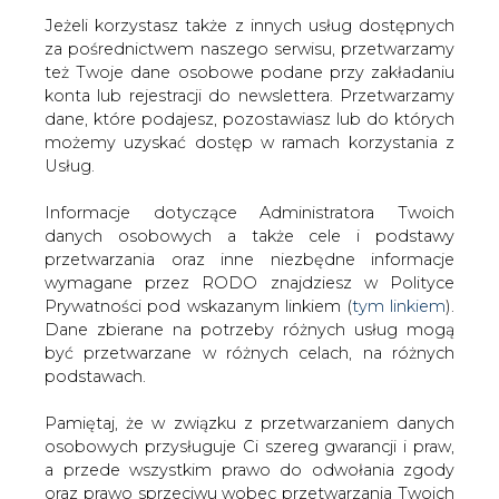
Jeżeli korzystasz także z innych usług dostępnych
za pośrednictwem naszego serwisu, przetwarzamy
też Twoje dane osobowe podane przy zakładaniu
konta lub rejestracji do newslettera. Przetwarzamy
Strona główna
/
SERWIS INFORMACYJNY CIRE
dane, które podajesz, pozostawiasz lub do których
24
/
Czy Skliiling mówił prawdę&#63
możemy uzyskać dostęp w ramach korzystania z
Usług.
2002-02-12 00:00
drukuj
Informacje dotyczące Administratora Twoich
skomentuj
danych osobowych a także cele i podstawy
udostępnij
:
przetwarzania oraz inne niezbędne informacje
wymagane przez RODO znajdziesz w Polityce
Prywatności pod wskazanym linkiem (
tym linkiem
).
Dane zbierane na potrzeby różnych usług mogą
Czy Skliiling mówił prawdę&#63
być przetwarzane w różnych celach, na różnych
podstawach.
Pamiętaj, że w związku z przetwarzaniem danych
osobowych przysługuje Ci szereg gwarancji i praw,
a przede wszystkim prawo do odwołania zgody
oraz prawo sprzeciwu wobec przetwarzania Twoich