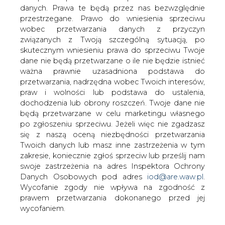
Podczas gdy Kenneth Lay, korzystając z
danych. Prawa te będą przez nas bezwzględnie
piątej poprawki do konstytucji USA,
przestrzegane. Prawo do wniesienia sprzeciwu
odmawia zeznań przed kongresem, jego
wobec przetwarzania danych z przyczyn
poprzednikowi grozi zarzut
związanych z Twoją szczególną sytuacją, po
krzywoprzysięstwa.
skutecznym wniesieniu prawa do sprzeciwu Twoje
dane nie będą przetwarzane o ile nie będzie istnieć
Współpracownica byłego szefa pionu finansowego w
ważna prawnie uzasadniona podstawa do
Enronie Andrew Fastowa, Any Flowers oświadczyła, że
przetwarzania, nadrzędna wobec Twoich interesów,
Jeffrey Skilling skłamał przed komisją kongresu, zeznając,
praw i wolności lub podstawa do ustalenia,
że nic nie wiedział na temat finansowych malwersacji w
dochodzenia lub obrony roszczeń. Twoje dane nie
firmie.
będą przetwarzane w celu marketingu własnego
Członkowie komisji są jednak sceptyczni, czy uda się im
po zgłoszeniu sprzeciwu. Jeżeli więc nie zgadzasz
dojść do prawdy.
się z naszą oceną niezbędności przetwarzania
Twoich danych lub masz inne zastrzeżenia w tym
#
Energetyka
#
świat
zakresie, koniecznie zgłoś sprzeciw lub prześlij nam
swoje zastrzeżenia na adres Inspektora Ochrony
Danych Osobowych pod adres
iod@are.waw.pl
.
Artykuł powstał bez wsparcia narzędzi sztucznej inteligencji.
Wycofanie zgody nie wpływa na zgodność z
Wydawca portalu CIRE zgadza się na włączenie publikacji do
szkoleń treningowych LLM.
prawem przetwarzania dokonanego przed jej
wycofaniem.