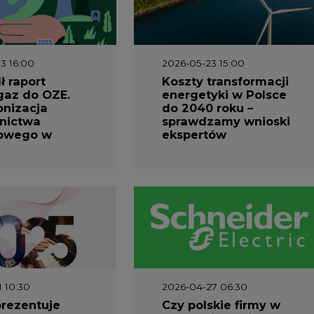
3 16:00
2026-05-23 15:00
 raport
Koszty transformacji
gaz do OZE.
energetyki w Polsce
nizacja
do 2040 roku –
nictwa
sprawdzamy wnioski
owego w
ekspertów
1 10:30
2026-04-27 06:30
prezentuje
Czy polskie firmy w
ESG za 2025
ogóle wiedzą ile
energii zużywają?