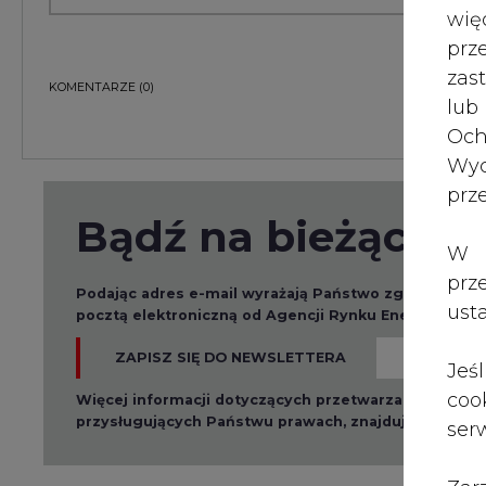
wię
pr
KOMENTARZE
(0)
zas
lub
Och
Wyc
Bądź na bieżąco
prz
W 
Podając adres e-mail wyrażają Państwo zgodę na ot
pocztą elektroniczną od Agencji Rynku Energii S.A z
prz
ust
ZAPISZ SIĘ DO NEWSLETTERA
Więcej informacji dotyczących przetwarzania przez
Jeś
przysługujących Państwu prawach, znajduje się w
po
coo
serw