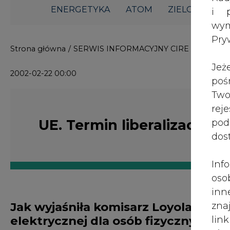
i p
wy
Strona główna
/
SERWIS INFORMACYJNY CIRE 24
/
UE. Te
Pry
2002-02-22 00:00
Jeż
poś
Two
UE. Termin liberalizacji b
rej
pod
dos
Inf
oso
Jak wyjaśniła komisarz Loyola de Pal
inn
elektrycznej dla osób fizycznych nie
zna
lin