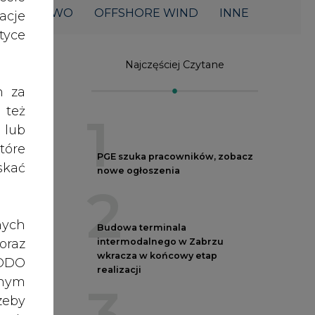
acje
yce
Najczęściej Czytane
1
h za
 też
 lub
PGE szuka pracowników, zobacz
tóre
nowe ogłoszenia
2
skać
Budowa terminala
intermodalnego w Zabrzu
nych
wkracza w końcowy etap
oraz
realizacji
ii
3
RODO
anym
zeby
Kogo teraz zatrudniają Polskie