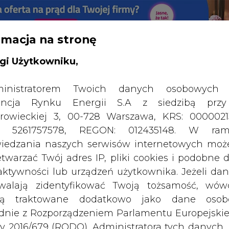
RTALU:
WIELKO
WYSOKI KONTRAST
rmacja na stronę
gi Użytkowniku,
inistratorem Twoich danych osobowych 
ncja Rynku Energii S.A z siedzibą przy
rowieckiej 3, 00-728 Warszawa, KRS: 0000021
P: 5261757578, REGON: 012435148. W ram
iedzania naszych serwisów internetowych mo
etwarzać Twój adres IP, pliki cookies i podobne 
 aktywności lub urządzeń użytkownika. Jeżeli dan
walają zidentyfikować Twoją tożsamość, wów
dą traktowane dodatkowo jako dane osob
dnie z Rozporządzeniem Parlamentu Europejskie
SPODARKA
ZMIANY KADROWE NA RYNKU
CIEP
y 2016/679 (RODO). Administratora tych danych, 