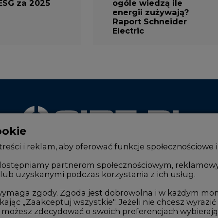
Raport Schneider
Electric
ookie
WYDAWCA PORTALU
reści i reklam, aby oferować funkcje społecznościowe i
, udostępniamy partnerom społecznościowym, reklamow
lub uzyskanymi podczas korzystania z ich usług.
Zmiany kadrowe na rynku
Innowacje 
Studio CIRE
Telekomuni
e wymaga zgody. Zgoda jest dobrowolna i w każdym mo
kając „Zaakceptuj wszystkie". Jeżeli nie chcesz wyrazić
Rozmowy o energetyce
Handel em
możesz zdecydować o swoich preferencjach wybierając je