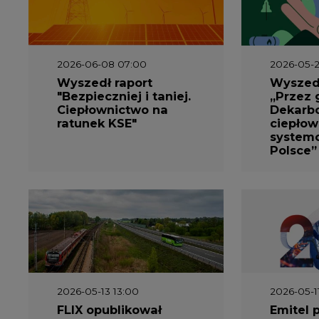
2026-06-08 07:00
2026-05-2
Wyszedł raport
Wyszedł
"Bezpieczniej i taniej.
„Przez 
Ciepłownictwo na
Dekarbo
ratunek KSE"
ciepłow
system
Polsce”
2026-05-13 13:00
2026-05-1
FLIX opublikował
Emitel 
raport
Raport 
zrównoważonego
rok