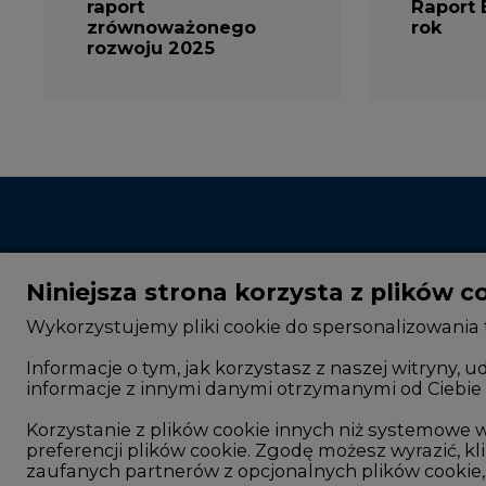
rozwoju 2025
Niniejsza strona korzysta z plików c
Wykorzystujemy pliki cookie do spersonalizowania t
Informacje o tym, jak korzystasz z naszej witryny
informacje z innymi danymi otrzymanymi od Ciebie 
CIRE - kim jesteśmy
Rok 2025 na CIRE
Reklamuj się na CIRE
Rok 2024 na CIRE
Korzystanie z plików cookie innych niż systemow
preferencji plików cookie. Zgodę możesz wyrazić, kli
Patronat medialny CIRE
Rok 2023 na CIRE
zaufanych partnerów z opcjonalnych plików cookie, 