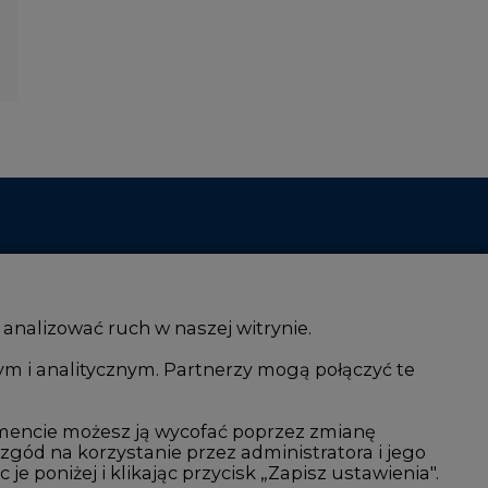
 analizować ruch w naszej witrynie.
ym i analitycznym. Partnerzy mogą połączyć te
i AI
Atom
kacja i IT
Fotowoltaika
mencie możesz ją wycofać poprzez zmianę
 zgód na korzystanie przez administratora i jego
isjami CO2
Offshore wind
 poniżej i klikając przycisk „Zapisz ustawienia".