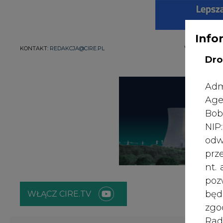
WYDAWCA PO
KONTAKT:
REDAKCJA@CIRE.PL
Info
Dro
Adm
Age
Bob
NI
odw
prz
nt.
WŁĄCZ CIRE.TV
poz
bę
zgo
ENERGETYKA
ATOM
ZIELONA GO
Rad