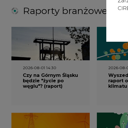
Raporty branżowe
Zar
CIRE
2026-08-01 14:30
2026-08-0
Czy na Górnym Śląsku
Wyszed
będzie "życie po
raport o
węglu"? (raport)
klimatu