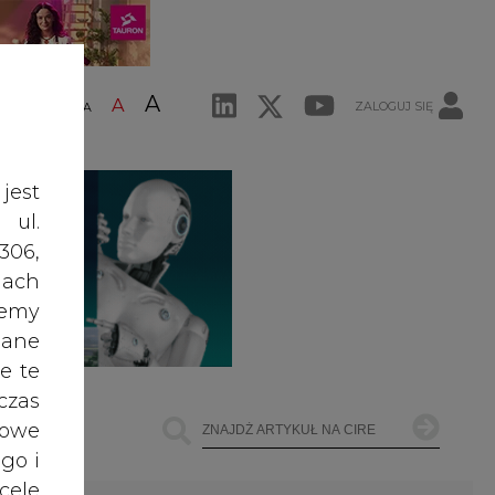
A
A
ZALOGUJ SIĘ
ŚĆ TEKSTU
A
jest
 ul.
306,
ach
żemy
dane
e te
czas
owe
go i
ŁOWNICTWO
OFFSHORE WIND
INNE
cele