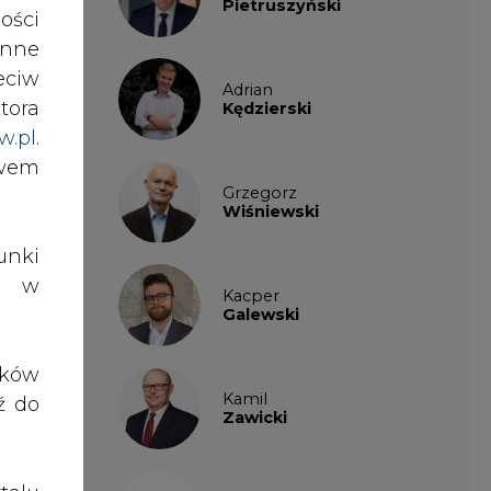
ości
nne
Adrian
Kędzierski
eciw
tora
w.pl
.
Grzegorz
awem
Wiśniewski
nki
Kacper
Galewski
es w
Kamil
ików
Zawicki
ź do
KKG
Legal