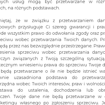
t państw Unii w Barcelonie doprowadzi do ustal
nych usług mogą być przetwarzane w róż
i elektrycznej dla osób prawnych i poświadczy 
ach, na różnych podstawach.
ergii elektrycznej dla wszystkich odbiorców.
iętaj, że w związku z przetwarzaniem da
Artykuł powstał bez wsparcia narzędzi sztucznej
bowych przysługuje Ci szereg gwarancji i pra
inteligencji. Wydawca portalu CIRE zgadza się na włącz
publikacji do szkoleń treningowych LLM.
ede wszystkim prawo do odwołania zgody oraz p
zeciwu wobec przetwarzania Twoich danych. P
będą przez nas bezwzględnie przestrzegane. Praw
esienia sprzeciwu wobec przetwarzania dany
yczyn związanych z Twoją szczególną sytuacją
tecznym wniesieniu prawa do sprzeciwu Twoje 
PODPIS
 będą przetwarzane o ile nie będzie istnieć w
wnie uzasadniona podstawa do przetwarza
rzędna wobec Twoich interesów, praw i wolności
Przesłanie komentarza oznacza akceptację zasad korzystania
z portalu cire.pl
stawa do ustalenia, dochodzenia lub ob
wyślij
zczeń. Twoje dane nie będą przetwarzane w 
ketingu własnego po zgłoszeniu sprzeciwu. Je