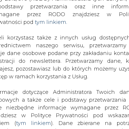
odstawy przetwarzania oraz inne inform
magane przez RODO znajdziesz w Polit
rmin liberalizacji bez zmian
watności pod
tym linkiem.
drukuj
skomentuj
udostępnij
:
eli korzystasz także z innych usług dostępnyc
rednictwem naszego serwisu, przetwarzamy
je dane osobowe podane przy zakładaniu konta
ez zmian
estracji do newslettera. Przetwarzamy dane, k
ajesz, pozostawiasz lub do których możemy uzy
tęp w ramach korzystania z Usług.
ormacje dotyczące Administratora Twoich da
bowych a także cele i podstawy przetwarzania 
acido termin liberalizacji rynku energ
e niezbędne informacje wymagane przez 
 ulegnie zmianie i nastąpi 2005.
jdziesz w Polityce Prywatności pod wskaz
kiem (
tym linkiem
). Dane zbierane na potr