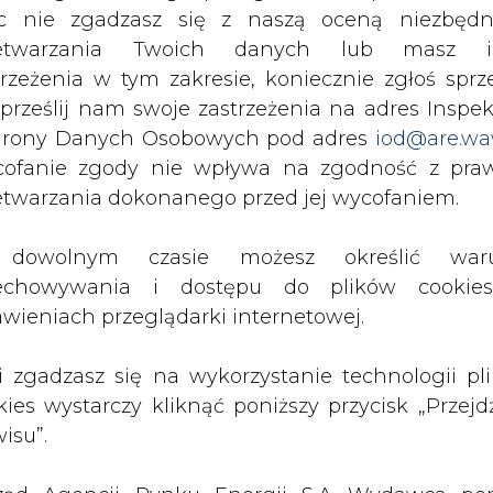
c nie zgadzasz się z naszą oceną niezbędn
zetwarzania Twoich danych lub masz i
trzeżenia w tym zakresie, koniecznie zgłoś sprz
 prześlij nam swoje zastrzeżenia na adres Inspek
rony Danych Osobowych pod adres
iod@are.wa
ofanie zgody nie wpływa na zgodność z pr
etwarzania dokonanego przed jej wycofaniem.
dowolnym czasie możesz określić waru
rzymywanie treści marketingowych w postaci newslettera
 siedzibą w Warszawie.
echowywania i dostępu do plików cooki
awieniach przeglądarki internetowej.
 nas Państwa danych osobowych, w tym informacje o
li zgadzasz się na wykorzystanie technologii pl
lityce prywatności.
kies wystarczy kliknąć poniższy przycisk „Przejd
isu”.