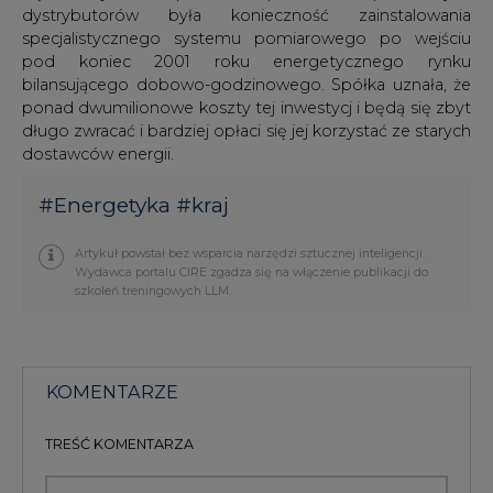
dystrybutorów była konieczność zainstalowania
specjalistycznego systemu pomiarowego po wejściu
pod koniec 2001 roku energetycznego rynku
bilansującego dobowo-godzinowego. Spółka uznała, że
ponad dwumilionowe koszty tej inwestycj i będą się zbyt
długo zwracać i bardziej opłaci się jej korzystać ze starych
dostawców energii.
#
Energetyka
#
kraj
Artykuł powstał bez wsparcia narzędzi sztucznej inteligencji.
Wydawca portalu CIRE zgadza się na włączenie publikacji do
szkoleń treningowych LLM.
KOMENTARZE
TREŚĆ KOMENTARZA