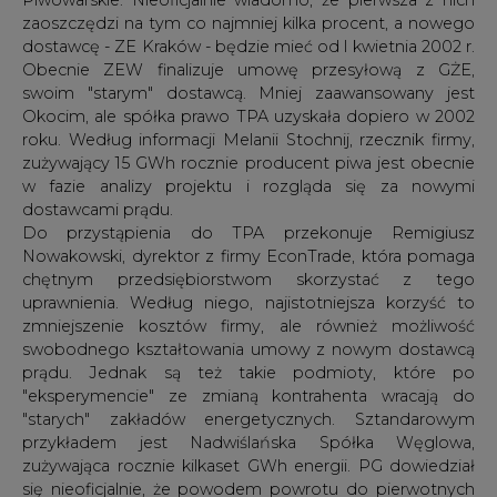
zaoszczędzi na tym co najmniej kilka procent, a nowego
dostawcę - ZE Kraków - będzie mieć od l kwietnia 2002 r.
Obecnie ZEW finalizuje umowę przesyłową z GŻE,
swoim "starym" dostawcą. Mniej zaawansowany jest
Okocim, ale spółka prawo TPA uzyskała dopiero w 2002
roku. Według informacji Melanii Stochnij, rzecznik firmy,
zużywający 15 GWh rocznie producent piwa jest obecnie
w fazie analizy projektu i rozgląda się za nowymi
dostawcami prądu.
Do przystąpienia do TPA przekonuje Remigiusz
Nowakowski, dyrektor z firmy EconTrade, która pomaga
chętnym przedsiębiorstwom skorzystać z tego
uprawnienia. Według niego, najistotniejsza korzyść to
zmniejszenie kosztów firmy, ale również możliwość
swobodnego kształtowania umowy z nowym dostawcą
prądu. Jednak są też takie podmioty, które po
"eksperymencie" ze zmianą kontrahenta wracają do
"starych" zakładów energetycznych. Sztandarowym
przykładem jest Nadwiślańska Spółka Węglowa,
zużywająca rocznie kilkaset GWh energii. PG dowiedział
się nieoficjalnie, że powodem powrotu do pierwotnych