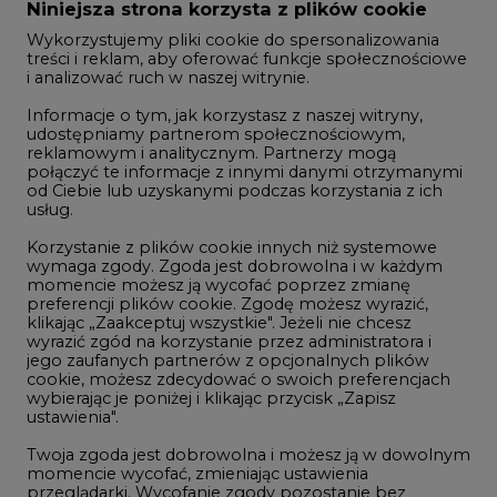
Zmiany kadrowe na rynku
Niniejsza strona korzysta z plików cookie
Wykorzystujemy pliki cookie do spersonalizowania
Studio CIRE
treści i reklam, aby oferować funkcje społecznościowe
i analizować ruch w naszej witrynie.
Rozmowy o energetyce
Informacje o tym, jak korzystasz z naszej witryny,
Gospodarka
udostępniamy partnerom społecznościowym,
reklamowym i analitycznym. Partnerzy mogą
Geopolityka
połączyć te informacje z innymi danymi otrzymanymi
LTE450
od Ciebie lub uzyskanymi podczas korzystania z ich
usług.
Korzystanie z plików cookie innych niż systemowe
Innowacje i AI
wymaga zgody. Zgoda jest dobrowolna i w każdym
momencie możesz ją wycofać poprzez zmianę
Telekomunikacja i IT
preferencji plików cookie. Zgodę możesz wyrazić,
klikając „Zaakceptuj wszystkie". Jeżeli nie chcesz
Handel emisjami CO2
wyrazić zgód na korzystanie przez administratora i
Wodór
jego zaufanych partnerów z opcjonalnych plików
cookie, możesz zdecydować o swoich preferencjach
Górnictwo
wybierając je poniżej i klikając przycisk „Zapisz
ustawienia".
Zmiany klimatyczne
Twoja zgoda jest dobrowolna i możesz ją w dowolnym
momencie wycofać, zmieniając ustawienia
przeglądarki. Wycofanie zgody pozostanie bez
Atom