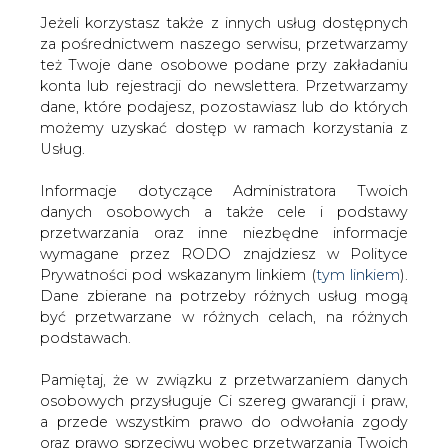
Jeżeli korzystasz także z innych usług dostępnych
za pośrednictwem naszego serwisu, przetwarzamy
też Twoje dane osobowe podane przy zakładaniu
konta lub rejestracji do newslettera. Przetwarzamy
Strona główna
/
SERWIS INFORMACYJNY CIRE
dane, które podajesz, pozostawiasz lub do których
24
/
Zarobić na prądzie
możemy uzyskać dostęp w ramach korzystania z
Usług.
2002-03-27 00:00
drukuj
Informacje dotyczące Administratora Twoich
skomentuj
danych osobowych a także cele i podstawy
udostępnij
:
przetwarzania oraz inne niezbędne informacje
wymagane przez RODO znajdziesz w Polityce
Prywatności pod wskazanym linkiem (
tym linkiem
).
Dane zbierane na potrzeby różnych usług mogą
Zarobić na prądzie
być przetwarzane w różnych celach, na różnych
podstawach.
Pamiętaj, że w związku z przetwarzaniem danych
osobowych przysługuje Ci szereg gwarancji i praw,
a przede wszystkim prawo do odwołania zgody
oraz prawo sprzeciwu wobec przetwarzania Twoich