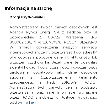
Informacja na stronę
Drogi Użytkowniku,
KONTAKT:
REDAKCJA@CIRE.PL
WYDAWCA PORTALU:
Administratorem Twoich danych osobowych jest
Agencja Rynku Energii S.A z siedzibą przy ul.
A
A
A
WIELKOŚĆ TEKSTU
WYSOKI KONTRAST
Bobrowieckiej 3, 00-728 Warszawa, KRS:
0000021306, NIP: 5261757578, REGON: 012435148.
ZALOGUJ SIĘ
W ramach odwiedzania naszych serwisów
internetowych możemy przetwarzać Twój adres IP,
pliki cookies i podobne dane nt. aktywności lub
urządzeń użytkownika. Jeżeli dane te pozwalają
zidentyfikować Twoją tożsamość, wówczas będą
traktowane dodatkowo jako dane osobowe
zgodnie z Rozporządzeniem Parlamentu
Europejskiego i Rady 2016/679 (RODO).
Administratora tych danych, cele i podstawy
przetwarzania oraz inne informacje wymagane
przez RODO znajdziesz w Polityce Prywatności
pod
tym linkiem.
WŁĄCZ CIRE.TV