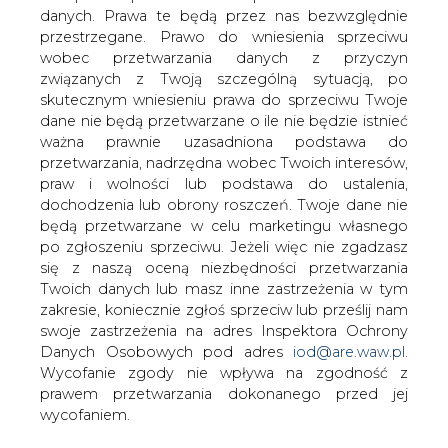
Choć swobodny wybór dostawcy prądu
danych. Prawa te będą przez nas bezwzględnie
(TPA) nie rozpowszechnił się jeszcze w
przestrzegane. Prawo do wniesienia sprzeciwu
Polsce, wiele firm rozważa możliwość
wobec przetwarzania danych z przyczyn
skorzystania z tego prawa.
związanych z Twoją szczególną sytuacją, po
Dotychczasowi sprzedawcy energii
skutecznym wniesieniu prawa do sprzeciwu Twoje
dane nie będą przetwarzane o ile nie będzie istnieć
reagują na to natychmiast, obniżając
ważna prawnie uzasadniona podstawa do
ceny, aby utrzymać starych klientów.
przetwarzania, nadrzędna wobec Twoich interesów,
Tylko kilka polskich firm, spośród blisko 600 do tego
praw i wolności lub podstawa do ustalenia,
uprawnionych, kupuje energię elektryczną od dowolnie
dochodzenia lub obrony roszczeń. Twoje dane nie
wybranego dostawcy a nie z zakładów energetycznych,
będą przetwarzane w celu marketingu własnego
do których są „przyporządkowane geograficznie". Nie
po zgłoszeniu sprzeciwu. Jeżeli więc nie zgadzasz
sprawdziły się zatem oczekiwania twórców systemu TPA
się z naszą oceną niezbędności przetwarzania
(z ang. prawo dostępu stron trzecich do sieci
Twoich danych lub masz inne zastrzeżenia w tym
przesyłowej), którzy w 1999 r. zakładali, że niemalże od
zakresie, koniecznie zgłoś sprzeciw lub prześlij nam
razu przystąpi do niego znaczna liczba uprawnionych i
swoje zastrzeżenia na adres Inspektora Ochrony
rozpocznie się prawdziwa rynkowa konkurencja wśród
Danych Osobowych pod adres
iod@are.waw.pl
.
zakładów energetycznych. Jednak obecnie, choć z TPA
Wycofanie zgody nie wpływa na zgodność z
korzysta tylko garstką, można zaobserwować kapitalny
prawem przetwarzania dokonanego przed jej
efekt jego wdrożenia, skutkujący obniżką cen prądu dla
wycofaniem.
uprawnionych. Zakłady energetyczne, w obawie o utratę