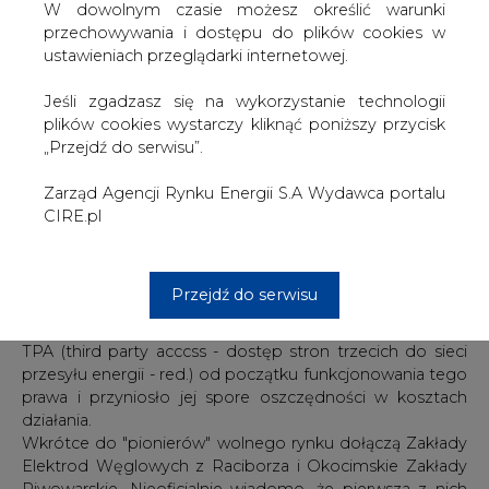
klientów i przejście do innego dostawcy, zaczynają
W dowolnym czasie możesz określić warunki
masowo stosować różnego rodzaju rabaty i upusty na
przechowywania i dostępu do plików cookies w
energię. Wystarczy tylko, że firma która rocznie zużywa
ustawieniach przeglądarki internetowej.
ponad 10 GWh energii, zaczyna analizować możliwość
zmiany dostawcy prądu, od ręki może liczyć na tańszy
Jeśli zgadzasz się na wykorzystanie technologii
prąd u dotychczasowego sprzedawcy.
plików cookies wystarczy kliknąć poniższy przycisk
PG dowiedział się, że na liście pionierów swobodnego
„Przejdź do serwisu”.
wyboru dostawcy prądu znalazły się m.in. takie
podmioty, jak Zakłady Azotowe Kędzierzyn, giełdowy
Zarząd Agencji Rynku Energii S.A Wydawca portalu
Hutmen oraz spółka Fenice Polska z Grupy Fiata
CIRE.pl
zaopatrująca z kolei w prąd zakłady produkujące auta w
Tychach i Bielsku-Białej. Jesteśmy bardzo zadowoleni ze
zmiany - powiedziała PG Iwona Morawiec z ZA
Przejdź do serwisu
Kędzierzyn. Według niej spółka, która kupuje rocznie ok.
615 GWh energii elektrycznej, korzysta z dobrodziejstwa
TPA (third party acccss - dostęp stron trzecich do sieci
przesyłu energii - red.) od początku funkcjonowania tego
prawa i przyniosło jej spore oszczędności w kosztach
działania.
Wkrótce do "pionierów" wolnego rynku dołączą Zakłady
Elektrod Węglowych z Raciborza i Okocimskie Zakłady
Piwowarskie. Nieoficjalnie wiadomo, że pierwsza z nich