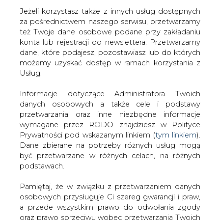
Jeżeli korzystasz także z innych usług dostępnych
za pośrednictwem naszego serwisu, przetwarzamy
też Twoje dane osobowe podane przy zakładaniu
konta lub rejestracji do newslettera. Przetwarzamy
Strona główna
/
SERWIS INFORMACYJNY CIRE
dane, które podajesz, pozostawiasz lub do których
24
/
Transgas liczy zysk
możemy uzyskać dostęp w ramach korzystania z
Usług.
2002-04-08 00:00
drukuj
Informacje dotyczące Administratora Twoich
skomentuj
danych osobowych a także cele i podstawy
udostępnij
:
przetwarzania oraz inne niezbędne informacje
wymagane przez RODO znajdziesz w Polityce
Prywatności pod wskazanym linkiem (
tym linkiem
).
Dane zbierane na potrzeby różnych usług mogą
Transgas liczy zysk
być przetwarzane w różnych celach, na różnych
podstawach.
Pamiętaj, że w związku z przetwarzaniem danych
osobowych przysługuje Ci szereg gwarancji i praw,
a przede wszystkim prawo do odwołania zgody
oraz prawo sprzeciwu wobec przetwarzania Twoich