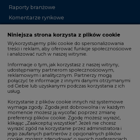
Raporty branżowe
Komentarze rynkowe
Zmiany kadrowe na rynku
Niniejsza strona korzysta z plików cookie
Wykorzystujemy pliki cookie do spersonalizowania
Studio CIRE
treści i reklam, aby oferować funkcje społecznościowe
i analizować ruch w naszej witrynie.
Rozmowy o energetyce
Informacje o tym, jak korzystasz z naszej witryny,
Gospodarka
udostępniamy partnerom społecznościowym,
reklamowym i analitycznym. Partnerzy mogą
Geopolityka
połączyć te informacje z innymi danymi otrzymanymi
LTE450
od Ciebie lub uzyskanymi podczas korzystania z ich
usług.
Korzystanie z plików cookie innych niż systemowe
Innowacje i AI
wymaga zgody. Zgoda jest dobrowolna i w każdym
momencie możesz ją wycofać poprzez zmianę
Telekomunikacja i IT
preferencji plików cookie. Zgodę możesz wyrazić,
klikając „Zaakceptuj wszystkie". Jeżeli nie chcesz
Handel emisjami CO2
wyrazić zgód na korzystanie przez administratora i
Wodór
jego zaufanych partnerów z opcjonalnych plików
cookie, możesz zdecydować o swoich preferencjach