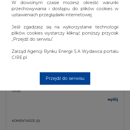
W dowolnym czasie możesz określić warunki
przechowywania i dostępu do plików cookies w
TREŚĆ KOMENTARZA
ustawieniach przeglądarki internetowej.
Jeśli zgadzasz się na wykorzystanie technologii
plików cookies wystarczy kliknąć poniższy przycisk
„Przejdź do serwisu”.
Zarząd Agencji Rynku Energii S.A Wydawca portalu
CIRE.pl
PODPIS
Przejdź do serwisu
Przesłanie komentarza oznacza akceptację zasad korzystania z portalu
cire.pl
wyślij
KOMENTARZE
(0)