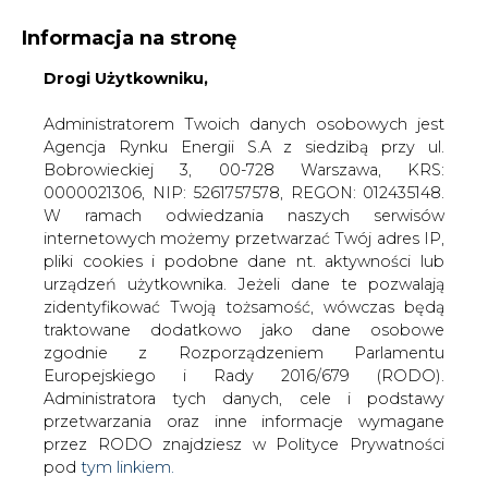
Informacja na stronę
Drogi Użytkowniku,
KONTAKT:
REDAKCJA@CIRE.PL
WYDAWCA PORTALU:
Administratorem Twoich danych osobowych jest
Agencja Rynku Energii S.A z siedzibą przy ul.
A
A
A
WIELKOŚĆ TEKSTU
WYSOKI KONTRAST
Bobrowieckiej 3, 00-728 Warszawa, KRS:
0000021306, NIP: 5261757578, REGON: 012435148.
ZALOGUJ SIĘ
W ramach odwiedzania naszych serwisów
internetowych możemy przetwarzać Twój adres IP,
pliki cookies i podobne dane nt. aktywności lub
urządzeń użytkownika. Jeżeli dane te pozwalają
zidentyfikować Twoją tożsamość, wówczas będą
traktowane dodatkowo jako dane osobowe
zgodnie z Rozporządzeniem Parlamentu
Europejskiego i Rady 2016/679 (RODO).
Administratora tych danych, cele i podstawy
przetwarzania oraz inne informacje wymagane
przez RODO znajdziesz w Polityce Prywatności
pod
tym linkiem.
WŁĄCZ CIRE.TV