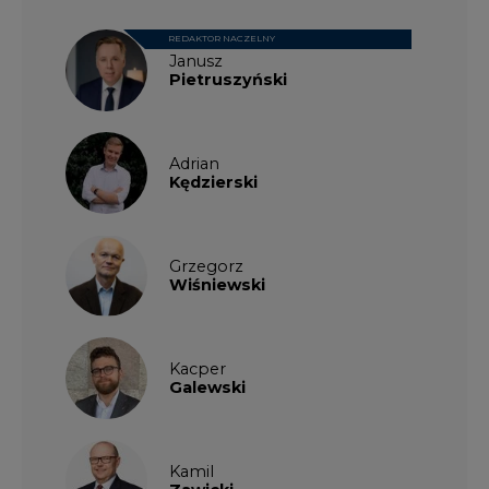
REDAKTOR NACZELNY
Janusz
Pietruszyński
Adrian
Kędzierski
Grzegorz
Wiśniewski
Kacper
Galewski
Kamil
Zawicki