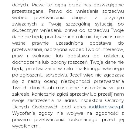
Transgas, czeski monopolista w
danych. Prawa te będą przez nas bezwzględnie
imporcie gazu, liczy, że w tym roku
przestrzegane. Prawo do wniesienia sprzeciwu
dzięki zmianom w regulacjach
wobec przetwarzania danych z przyczyn
prawnych, uda mu się wypracować
związanych z Twoją szczególną sytuacją, po
pierwsze zyski ze sprzedaży gazu na
skutecznym wniesieniu prawa do sprzeciwu Twoje
dane nie będą przetwarzane o ile nie będzie istnieć
rynku krajowym.
ważna prawnie uzasadniona podstawa do
Właścicielem, zajmującej się transportem gazu z Rosji do
przetwarzania, nadrzędna wobec Twoich interesów,
Europy Zachodniej, jest niemiecki koncern RWE, który
praw i wolności lub podstawa do ustalenia,
kupił 97 procent akcji spółki w 2001 roku od czeskiego
dochodzenia lub obrony roszczeń. Twoje dane nie
rządu za 3,6 miliarda USD.
będą przetwarzane w celu marketingu własnego
po zgłoszeniu sprzeciwu. Jeżeli więc nie zgadzasz
#
Energetyka
#
świat
się z naszą oceną niezbędności przetwarzania
Twoich danych lub masz inne zastrzeżenia w tym
zakresie, koniecznie zgłoś sprzeciw lub prześlij nam
Artykuł powstał bez wsparcia narzędzi sztucznej inteligencji.
swoje zastrzeżenia na adres Inspektora Ochrony
Wydawca portalu CIRE zgadza się na włączenie publikacji do
szkoleń treningowych LLM.
Danych Osobowych pod adres
iod@are.waw.pl
.
Wycofanie zgody nie wpływa na zgodność z
prawem przetwarzania dokonanego przed jej
wycofaniem.
KOMENTARZE