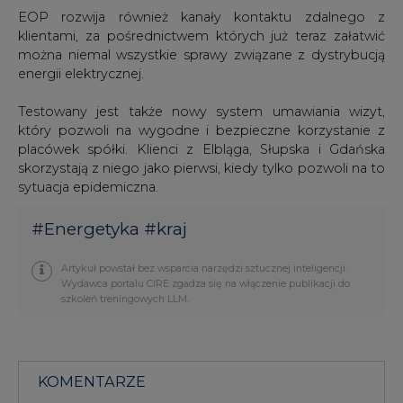
EOP rozwija również kanały kontaktu zdalnego z
klientami, za pośrednictwem których już teraz załatwić
można niemal wszystkie sprawy związane z dystrybucją
energii elektrycznej.
Testowany jest także nowy system umawiania wizyt,
który pozwoli na wygodne i bezpieczne korzystanie z
placówek spółki. Klienci z Elbląga, Słupska i Gdańska
skorzystają z niego jako pierwsi, kiedy tylko pozwoli na to
sytuacja epidemiczna.
#
Energetyka
#
kraj
Artykuł powstał bez wsparcia narzędzi sztucznej inteligencji.
Wydawca portalu CIRE zgadza się na włączenie publikacji do
szkoleń treningowych LLM.
KOMENTARZE