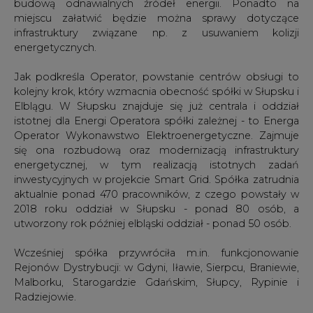
budową odnawialnych źródeł energii. Ponadto na
miejscu załatwić będzie można sprawy dotyczące
infrastruktury związane np. z usuwaniem kolizji
energetycznych.
Jak podkreśla Operator, powstanie centrów obsługi to
kolejny krok, który wzmacnia obecność spółki w Słupsku i
Elblągu. W Słupsku znajduje się już centrala i oddział
istotnej dla Energi Operatora spółki zależnej - to Energa
Operator Wykonawstwo Elektroenergetyczne. Zajmuje
się ona rozbudową oraz modernizacją infrastruktury
energetycznej, w tym realizacją istotnych zadań
inwestycyjnych w projekcie Smart Grid. Spółka zatrudnia
aktualnie ponad 470 pracowników, z czego powstały w
2018 roku oddział w Słupsku - ponad 80 osób, a
utworzony rok później elbląski oddział - ponad 50 osób.
Wcześniej spółka przywróciła m.in. funkcjonowanie
Rejonów Dystrybucji: w Gdyni, Iławie, Sierpcu, Braniewie,
Malborku, Starogardzie Gdańskim, Słupcy, Rypinie i
Radziejowie.