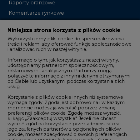
Raporty branżowe
Komentarze rynkowe
Zmiany kadrowe na rynku
Niniejsza strona korzysta z plików cookie
Wykorzystujemy pliki cookie do spersonalizowania
Studio CIRE
treści i reklam, aby oferować funkcje społecznościowe
i analizować ruch w naszej witrynie.
Rozmowy o energetyce
Informacje o tym, jak korzystasz z naszej witryny,
Gospodarka
udostępniamy partnerom społecznościowym,
reklamowym i analitycznym. Partnerzy mogą
Geopolityka
połączyć te informacje z innymi danymi otrzymanymi
LTE450
od Ciebie lub uzyskanymi podczas korzystania z ich
usług.
Korzystanie z plików cookie innych niż systemowe
Innowacje i AI
wymaga zgody. Zgoda jest dobrowolna i w każdym
momencie możesz ją wycofać poprzez zmianę
Telekomunikacja i IT
preferencji plików cookie. Zgodę możesz wyrazić,
klikając „Zaakceptuj wszystkie". Jeżeli nie chcesz
Handel emisjami CO2
wyrazić zgód na korzystanie przez administratora i
Wodór
jego zaufanych partnerów z opcjonalnych plików
cookie, możesz zdecydować o swoich preferencjach
Górnictwo
wybierając je poniżej i klikając przycisk „Zapisz