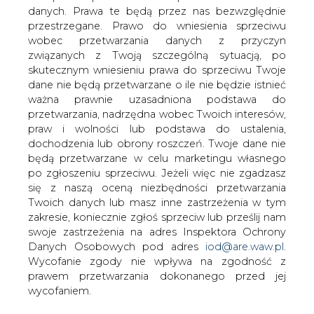
danych. Prawa te będą przez nas bezwzględnie
przestrzegane. Prawo do wniesienia sprzeciwu
wobec przetwarzania danych z przyczyn
Nowe centra obsługi klienta Energi
związanych z Twoją szczególną sytuacją, po
Operatora w Elblągu i Słupsku
skutecznym wniesieniu prawa do sprzeciwu Twoje
dane nie będą przetwarzane o ile nie będzie istnieć
ważna prawnie uzasadniona podstawa do
przetwarzania, nadrzędna wobec Twoich interesów,
praw i wolności lub podstawa do ustalenia,
dochodzenia lub obrony roszczeń. Twoje dane nie
będą przetwarzane w celu marketingu własnego
Energa Operator uruchomiła w Elblągu i
po zgłoszeniu sprzeciwu. Jeżeli więc nie zgadzasz
Słupsku centra kompleksowej obsługi
się z naszą oceną niezbędności przetwarzania
klienta. Operator podkreśla, że w
Twoich danych lub masz inne zastrzeżenia w tym
nowych placówka klienci będą mieli
zakresie, koniecznie zgłoś sprzeciw lub prześlij nam
możliwość załatwienia w jednym
swoje zastrzeżenia na adres Inspektora Ochrony
miejscu wszystkich spraw związanych z
Danych Osobowych pod adres
iod@are.waw.pl
.
dystrybucją energii elektrycznej.
Wycofanie zgody nie wpływa na zgodność z
prawem przetwarzania dokonanego przed jej
W Elblągu i Słupsku powstały centra kompleksowej
wycofaniem.
obsługi z dostępem do szerokiego wachlarza usług
dystrybucyjnych. Uruchomiła je Energa Operator, spółka