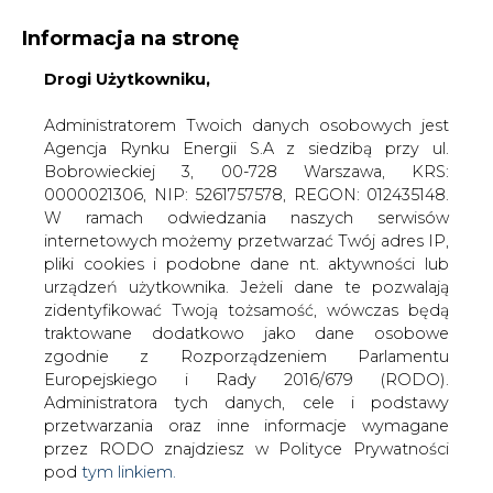
Informacja na stronę
Drogi Użytkowniku,
KONTAKT:
REDAKCJA@CIRE.PL
WYDAWCA PORTALU:
Administratorem Twoich danych osobowych jest
Agencja Rynku Energii S.A z siedzibą przy ul.
A
A
A
WIELKOŚĆ TEKSTU
WYSOKI KONTRAST
Bobrowieckiej 3, 00-728 Warszawa, KRS:
0000021306, NIP: 5261757578, REGON: 012435148.
ZALOGUJ SIĘ
W ramach odwiedzania naszych serwisów
internetowych możemy przetwarzać Twój adres IP,
pliki cookies i podobne dane nt. aktywności lub
urządzeń użytkownika. Jeżeli dane te pozwalają
zidentyfikować Twoją tożsamość, wówczas będą
traktowane dodatkowo jako dane osobowe
zgodnie z Rozporządzeniem Parlamentu
Europejskiego i Rady 2016/679 (RODO).
Administratora tych danych, cele i podstawy
przetwarzania oraz inne informacje wymagane
przez RODO znajdziesz w Polityce Prywatności
pod
tym linkiem.
WŁĄCZ CIRE.TV