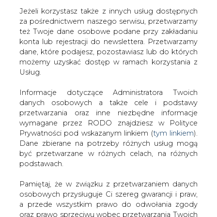
Jeżeli korzystasz także z innych usług dostępnych
za pośrednictwem naszego serwisu, przetwarzamy
też Twoje dane osobowe podane przy zakładaniu
konta lub rejestracji do newslettera. Przetwarzamy
Strona główna
/
SERWIS INFORMACYJNY CIRE
dane, które podajesz, pozostawiasz lub do których
24
/
Nowe centra obsługi klienta Energi Operatora w
możemy uzyskać dostęp w ramach korzystania z
Elblągu i Słupsku
Usług.
2020-11-09 14:00
Informacje dotyczące Administratora Twoich
drukuj
danych osobowych a także cele i podstawy
skomentuj
przetwarzania oraz inne niezbędne informacje
udostępnij
:
wymagane przez RODO znajdziesz w Polityce
Prywatności pod wskazanym linkiem (
tym linkiem
).
Dane zbierane na potrzeby różnych usług mogą
być przetwarzane w różnych celach, na różnych
podstawach.
Pamiętaj, że w związku z przetwarzaniem danych
osobowych przysługuje Ci szereg gwarancji i praw,
a przede wszystkim prawo do odwołania zgody
oraz prawo sprzeciwu wobec przetwarzania Twoich