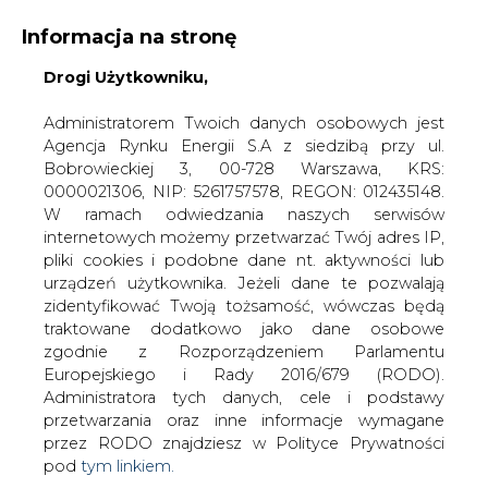
WYDAWCA PORTALU:
Informacja na stronę
A
A
A
WIELKOŚĆ TEKSTU
Drogi Użytkowniku,
WYSOKI KONTRAST
ZALOGUJ SIĘ
Administratorem Twoich danych osobowych jest
Agencja Rynku Energii S.A z siedzibą przy ul.
Bobrowieckiej 3, 00-728 Warszawa, KRS:
0000021306, NIP: 5261757578, REGON: 012435148.
W ramach odwiedzania naszych serwisów
internetowych możemy przetwarzać Twój adres IP,
pliki cookies i podobne dane nt. aktywności lub
urządzeń użytkownika. Jeżeli dane te pozwalają
zidentyfikować Twoją tożsamość, wówczas będą
traktowane dodatkowo jako dane osobowe
zgodnie z Rozporządzeniem Parlamentu
Europejskiego i Rady 2016/679 (RODO).
WŁĄCZ CIRE.TV
Administratora tych danych, cele i podstawy
przetwarzania oraz inne informacje wymagane
przez RODO znajdziesz w Polityce Prywatności
pod
tym linkiem.