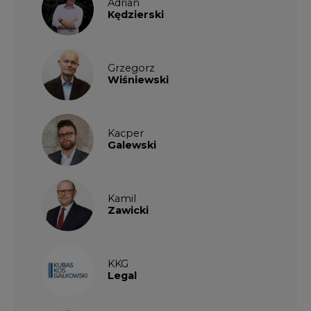
Grzegorz
Wiśniewski
Kacper
Galewski
Kamil
Zawicki
KKG
Legal
Patrycja
Nowakowska