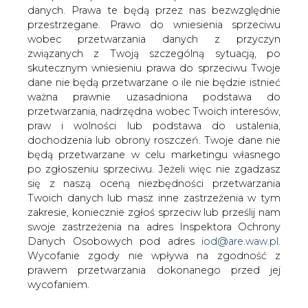
banku centralnego
danych. Prawa te będą przez nas bezwzględnie
przestrzegane. Prawo do wniesienia sprzeciwu
wobec przetwarzania danych z przyczyn
związanych z Twoją szczególną sytuacją, po
skutecznym wniesieniu prawa do sprzeciwu Twoje
dane nie będą przetwarzane o ile nie będzie istnieć
ważna prawnie uzasadniona podstawa do
Narodowy Bank Polski analizuje
przetwarzania, nadrzędna wobec Twoich interesów,
praw i wolności lub podstawa do ustalenia,
zagadnienia związane z pieniądzem
dochodzenia lub obrony roszczeń. Twoje dane nie
cyfrowym banku centralnego, na razie
będą przetwarzane w celu marketingu własnego
przeważają negatywne wnioski - wynika
po zgłoszeniu sprzeciwu. Jeżeli więc nie zgadzasz
z wypowiedzi prezesa NBP Adama
się z naszą oceną niezbędności przetwarzania
Glapińskiego przekazanej PAP przez
Twoich danych lub masz inne zastrzeżenia w tym
bank centralny.
zakresie, koniecznie zgłoś sprzeciw lub prześlij nam
swoje zastrzeżenia na adres Inspektora Ochrony
Narodowy Bank Polski był proszony przez PAP o ocenę
Danych Osobowych pod adres
iod@are.waw.pl
.
przedstawionej przez Europejski Bank Centralny
Wycofanie zgody nie wpływa na zgodność z
koncepcji emisji cyfrowego euro i możliwości zakładania
prawem przetwarzania dokonanego przed jej
dla tej waluty darmowych rachunków w EBC.
wycofaniem.
Biuro prasowe NBP odesłało do wcześniejszych