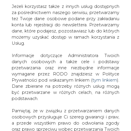
Strona główna
/
SERWIS INFORMACYJNY CIRE
Jeżeli korzystasz także z innych usług dostępnych
24
/
NBP analizuje zagadnienia dotyczące pieniądza
za pośrednictwem naszego serwisu, przetwarzamy
cyfrowego banku centralnego
też Twoje dane osobowe podane przy zakładaniu
konta lub rejestracji do newslettera. Przetwarzamy
2021-02-28 15:23
dane, które podajesz, pozostawiasz lub do których
drukuj
możemy uzyskać dostęp w ramach korzystania z
skomentuj
Usług.
udostępnij
:
Informacje dotyczące Administratora Twoich
danych osobowych a także cele i podstawy
przetwarzania oraz inne niezbędne informacje
wymagane przez RODO znajdziesz w Polityce
Prywatności pod wskazanym linkiem (
tym linkiem
).
Dane zbierane na potrzeby różnych usług mogą
być przetwarzane w różnych celach, na różnych
podstawach.
Pamiętaj, że w związku z przetwarzaniem danych
osobowych przysługuje Ci szereg gwarancji i praw,
a przede wszystkim prawo do odwołania zgody
NBP analizuje zagadnienia
oraz prawo sprzeciwu wobec przetwarzania Twoich
dotyczące pieniądza cyfrowego