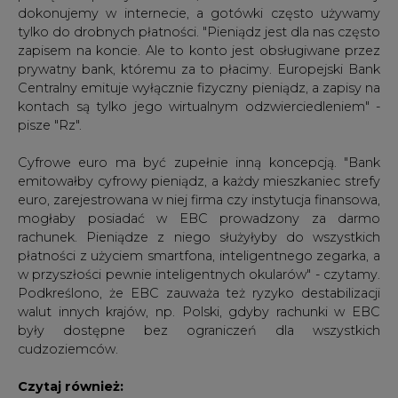
Centralny emituje wyłącznie fizyczny pieniądz, a zapisy na
kontach są tylko jego wirtualnym odzwierciedleniem" -
pisze "Rz".
Cyfrowe euro ma być zupełnie inną koncepcją. "Bank
emitowałby cyfrowy pieniądz, a każdy mieszkaniec strefy
euro, zarejestrowana w niej firma czy instytucja finansowa,
mogłaby posiadać w EBC prowadzony za darmo
rachunek. Pieniądze z niego służyłyby do wszystkich
płatności z użyciem smartfona, inteligentnego zegarka, a
w przyszłości pewnie inteligentnych okularów" - czytamy.
Podkreślono, że EBC zauważa też ryzyko destabilizacji
walut innych krajów, np. Polski, gdyby rachunki w EBC
były dostępne bez ograniczeń dla wszystkich
cudzoziemców.
Czytaj również:
Polsko-brytyjski fintech szuka kupca na
kryptowalutowy neobank, aby rozwinąć skrzydła
na rynku CBDC