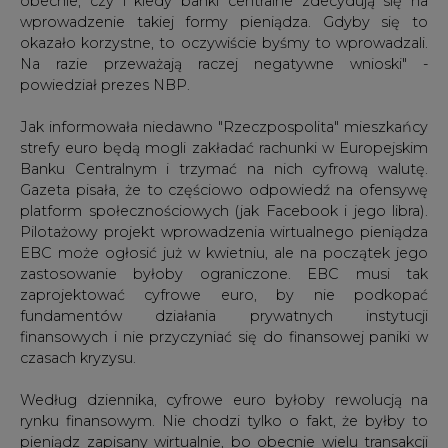
powiedział prezes NBP.
Jak informowała niedawno "Rzeczpospolita" mieszkańcy
strefy euro będą mogli zakładać rachunki w Europejskim
Banku Centralnym i trzymać na nich cyfrową walutę.
Gazeta pisała, że to częściowo odpowiedź na ofensywę
platform społecznościowych (jak Facebook i jego libra).
Pilotażowy projekt wprowadzenia wirtualnego pieniądza
EBC może ogłosić już w kwietniu, ale na początek jego
zastosowanie byłoby ograniczone. EBC musi tak
zaprojektować cyfrowe euro, by nie podkopać
fundamentów działania prywatnych instytucji
finansowych i nie przyczyniać się do finansowej paniki w
czasach kryzysu.
Według dziennika, cyfrowe euro byłoby rewolucją na
rynku finansowym. Nie chodzi tylko o fakt, że byłby to
pieniądz zapisany wirtualnie, bo obecnie wielu transakcji
dokonujemy w internecie, a gotówki często używamy
tylko do drobnych płatności. "Pieniądz jest dla nas często
zapisem na koncie. Ale to konto jest obsługiwane przez
prywatny bank, któremu za to płacimy. Europejski Bank