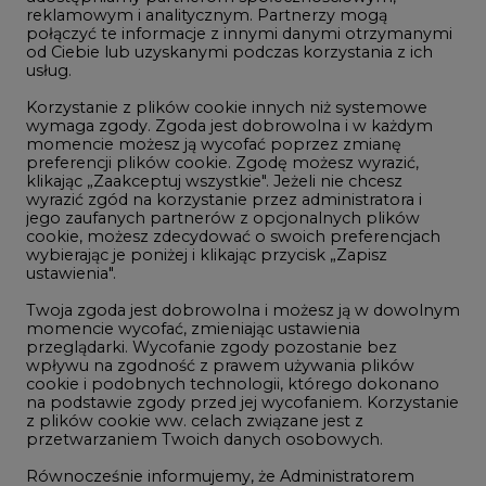
reklamowym i analitycznym. Partnerzy mogą
Geopolityka
połączyć te informacje z innymi danymi otrzymanymi
LTE450
od Ciebie lub uzyskanymi podczas korzystania z ich
usług.
Korzystanie z plików cookie innych niż systemowe
Innowacje i AI
wymaga zgody. Zgoda jest dobrowolna i w każdym
momencie możesz ją wycofać poprzez zmianę
Telekomunikacja i IT
preferencji plików cookie. Zgodę możesz wyrazić,
klikając „Zaakceptuj wszystkie". Jeżeli nie chcesz
Handel emisjami CO2
wyrazić zgód na korzystanie przez administratora i
Wodór
jego zaufanych partnerów z opcjonalnych plików
cookie, możesz zdecydować o swoich preferencjach
Górnictwo
wybierając je poniżej i klikając przycisk „Zapisz
ustawienia".
Zmiany klimatyczne
Twoja zgoda jest dobrowolna i możesz ją w dowolnym
momencie wycofać, zmieniając ustawienia
przeglądarki. Wycofanie zgody pozostanie bez
Atom
wpływu na zgodność z prawem używania plików
Fotowoltaika
cookie i podobnych technologii, którego dokonano
na podstawie zgody przed jej wycofaniem. Korzystanie
Offshore wind
z plików cookie ww. celach związane jest z
przetwarzaniem Twoich danych osobowych.
Magazyny energii
Równocześnie informujemy, że Administratorem