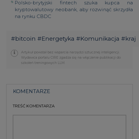
#
bitcoin
#
Energetyka
#
Komunikacja
#
kraj
Artykuł powstał bez wsparcia narzędzi sztucznej inteligencji.
Wydawca portalu CIRE zgadza się na włączenie publikacji do
szkoleń treningowych LLM.
KOMENTARZE
TREŚĆ KOMENTARZA
PODPIS