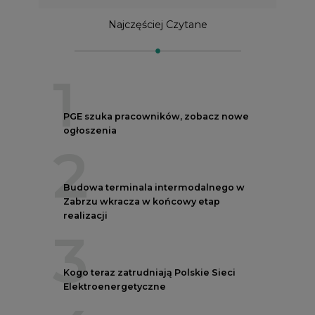
1
PGE szuka pracowników, zobacz nowe
ogłoszenia
2
Budowa terminala intermodalnego w
Zabrzu wkracza w końcowy etap
realizacji
3
Kogo teraz zatrudniają Polskie Sieci
Elektroenergetyczne
4
Do końca sierpnia trzeba złożyć wniosek
o bon ciepłowniczy