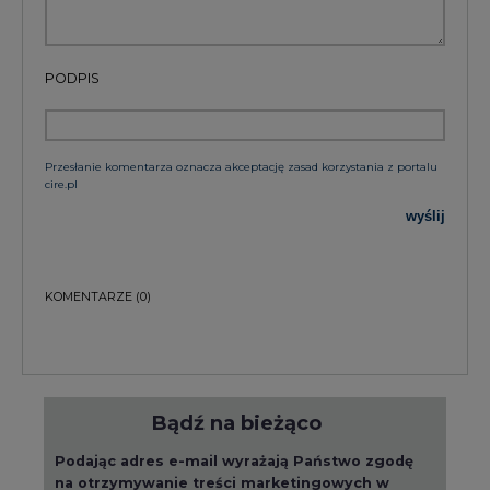
Przesłanie komentarza oznacza akceptację zasad korzystania z portalu
cire.pl
wyślij
KOMENTARZE
(0)
Bądź na bieżąco
Podając adres e-mail wyrażają Państwo zgodę
na otrzymywanie treści marketingowych w
postaci newslettera pocztą elektroniczną od
Agencji Rynku Energii S.A z siedzibą w
Warszawie.