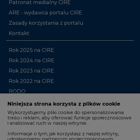
Kontakt
Rok 2025 na CIRE
Rok 2024 na CIRE
Rok 2023 na CIRE
Rok 2022 na CIRE
RODO
Raporty branżowe
Komentarze rynkowe
Zmiany kadrowe na rynku
Niniejsza strona korzysta z plików cookie
Wykorzystujemy pliki cookie do spersonalizowania
Studio CIRE
treści i reklam, aby oferować funkcje społecznościowe
i analizować ruch w naszej witrynie.
Rozmowy o energetyce
Informacje o tym, jak korzystasz z naszej witryny,
Gospodarka
udostępniamy partnerom społecznościowym,