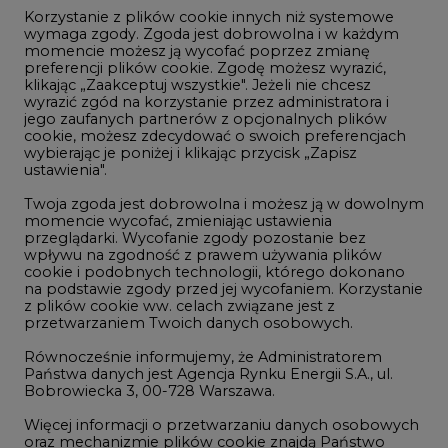
Korzystanie z plików cookie innych niż systemowe
Innowacje i AI
wymaga zgody. Zgoda jest dobrowolna i w każdym
momencie możesz ją wycofać poprzez zmianę
Telekomunikacja i IT
preferencji plików cookie. Zgodę możesz wyrazić,
klikając „Zaakceptuj wszystkie". Jeżeli nie chcesz
Handel emisjami CO2
wyrazić zgód na korzystanie przez administratora i
Wodór
jego zaufanych partnerów z opcjonalnych plików
cookie, możesz zdecydować o swoich preferencjach
Górnictwo
wybierając je poniżej i klikając przycisk „Zapisz
ustawienia".
Zmiany klimatyczne
Twoja zgoda jest dobrowolna i możesz ją w dowolnym
momencie wycofać, zmieniając ustawienia
przeglądarki. Wycofanie zgody pozostanie bez
Atom
wpływu na zgodność z prawem używania plików
Fotowoltaika
cookie i podobnych technologii, którego dokonano
na podstawie zgody przed jej wycofaniem. Korzystanie
Offshore wind
z plików cookie ww. celach związane jest z
przetwarzaniem Twoich danych osobowych.
Magazyny energii
Równocześnie informujemy, że Administratorem
Zielone samorządy
Państwa danych jest Agencja Rynku Energii S.A., ul.
Bobrowiecka 3, 00-728 Warszawa.
Zielona gospodarka
Więcej informacji o przetwarzaniu danych osobowych
oraz mechanizmie plików cookie znajdą Państwo