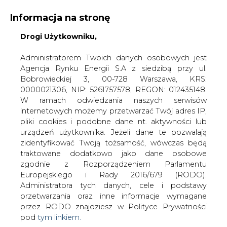
Informacja na stronę
Drogi Użytkowniku,
KONTAKT:
REDAKCJA@CIRE.PL
WYDAWCA PORTALU:
Administratorem Twoich danych osobowych jest
Agencja Rynku Energii S.A z siedzibą przy ul.
A
A
A
WIELKOŚĆ TEKSTU
WYSOKI KONTRAST
Bobrowieckiej 3, 00-728 Warszawa, KRS:
0000021306, NIP: 5261757578, REGON: 012435148.
ZALOGUJ SIĘ
W ramach odwiedzania naszych serwisów
internetowych możemy przetwarzać Twój adres IP,
pliki cookies i podobne dane nt. aktywności lub
urządzeń użytkownika. Jeżeli dane te pozwalają
zidentyfikować Twoją tożsamość, wówczas będą
traktowane dodatkowo jako dane osobowe
zgodnie z Rozporządzeniem Parlamentu
Europejskiego i Rady 2016/679 (RODO).
Administratora tych danych, cele i podstawy
przetwarzania oraz inne informacje wymagane
przez RODO znajdziesz w Polityce Prywatności
pod
tym linkiem.
WŁĄCZ CIRE.TV