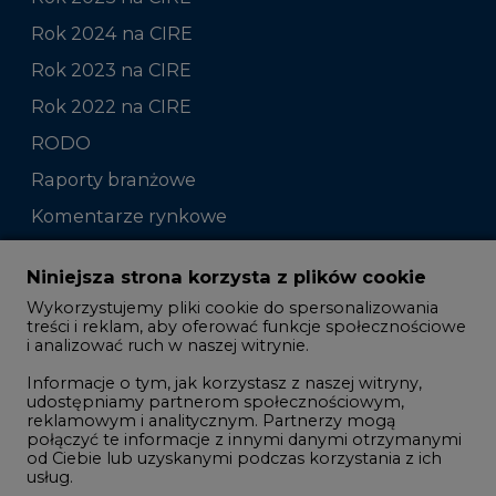
Rok 2024 na CIRE
Rok 2023 na CIRE
Rok 2022 na CIRE
RODO
Raporty branżowe
Komentarze rynkowe
Zmiany kadrowe na rynku
Niniejsza strona korzysta z plików cookie
Wykorzystujemy pliki cookie do spersonalizowania
Studio CIRE
treści i reklam, aby oferować funkcje społecznościowe
i analizować ruch w naszej witrynie.
Rozmowy o energetyce
Informacje o tym, jak korzystasz z naszej witryny,
Gospodarka
udostępniamy partnerom społecznościowym,
reklamowym i analitycznym. Partnerzy mogą
Geopolityka
połączyć te informacje z innymi danymi otrzymanymi
LTE450
od Ciebie lub uzyskanymi podczas korzystania z ich
usług.