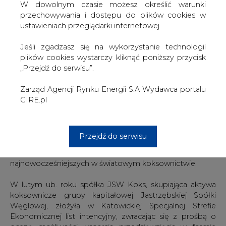
W dowolnym czasie możesz określić warunki
"Szacowana wysokość ulgi podatkowej, przy
przechowywania i dostępu do plików cookies w
uwzględnieniu pomocy publicznej dla projektu także z
ustawieniach przeglądarki internetowej.
innych źródeł, może wynieść 13,9 mln euro. Decyzja o
wsparciu udzielona jest na okres 10 lat - ulga podatkowa
Jeśli zgadzasz się na wykorzystanie technologii
będzie wykorzystana po zakończeniu inwestycji, której
plików cookies wystarczy kliknąć poniższy przycisk
dotyczy" - poinformował PAP rzecznik JSW Koks Roman
„Przejdź do serwisu”.
Brańka.
Zarząd Agencji Rynku Energii S.A Wydawca portalu
Wyceniana wcześniej na ok. 350 mln zł modernizacja
CIRE.pl
baterii nr 4 w koksowni w Dąbrowie Górniczej należy do
kluczowych inwestycji planowanych w koksowniczej
części grupy JSW. Efektem przedsięwzięcia ma być
obniżenie kosztów produkcji, zmniejszenie uciążliwości
Przejdź do serwisu
dla środowiska oraz poprawa jakości wytwarzanego
koksu. Po remoncie instalacja ma być jedną z
najnowocześniejszych w światowym koksownictwie.
W lutym ub. roku spółka JSW Koks, skupiająca aktywa
koksownicze grupy kapitałowej Jastrzębskiej Spółki
Węglowej, złożyła w Katowickiej Specjalnej Strefie
Ekonomicznej list intencyjny, zwracając się z prośbą o