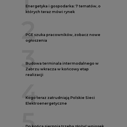
1
Energetyka i gospodarka: 7 tematów, o
których teraz mówi rynek
2
PGE szuka pracowników, zobacz nowe
ogłoszenia
3
Budowa terminala intermodalnego w
Zabrzu wkracza w końcowy etap
realizacji
4
Kogo teraz zatrudniają Polskie Sieci
Elektroenergetyczne
5
Do końca sierpnia trzeba złożyć wniosek