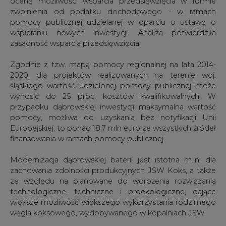
ocenę możliwości wsparcia przedsięwzięcia w formie
zwolnienia od podatku dochodowego - w ramach
pomocy publicznej udzielanej w oparciu o ustawę o
wspieraniu nowych inwestycji. Analiza potwierdziła
zasadność wsparcia przedsięwzięcia.
Zgodnie z tzw. mapą pomocy regionalnej na lata 2014-
2020, dla projektów realizowanych na terenie woj.
śląskiego wartość udzielonej pomocy publicznej może
wynosić do 25 proc. kosztów kwalifikowalnych. W
przypadku dąbrowskiej inwestycji maksymalna wartość
pomocy, możliwa do uzyskania bez notyfikacji Unii
Europejskiej, to ponad 18,7 mln euro ze wszystkich źródeł
finansowania w ramach pomocy publicznej.
Modernizacja dąbrowskiej baterii jest istotna m.in. dla
zachowania zdolności produkcyjnych JSW Koks, a także
ze względu na planowane do wdrożenia rozwiązania
technologiczne, techniczne i proekologiczne, dające
większe możliwość większego wykorzystania rodzimego
węgla koksowego, wydobywanego w kopalniach JSW.