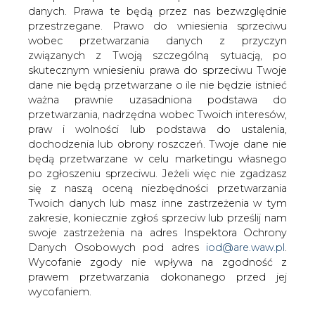
danych. Prawa te będą przez nas bezwzględnie
przestrzegane. Prawo do wniesienia sprzeciwu
wobec przetwarzania danych z przyczyn
Modernizacja baterii koksowniczej
w Dąbrowie Górniczej ze
związanych z Twoją szczególną sytuacją, po
wsparciem publicznym
skutecznym wniesieniu prawa do sprzeciwu Twoje
dane nie będą przetwarzane o ile nie będzie istnieć
ważna prawnie uzasadniona podstawa do
przetwarzania, nadrzędna wobec Twoich interesów,
praw i wolności lub podstawa do ustalenia,
dochodzenia lub obrony roszczeń. Twoje dane nie
będą przetwarzane w celu marketingu własnego
Planowana przez spółkę JSW Koks
po zgłoszeniu sprzeciwu. Jeżeli więc nie zgadzasz
modernizacja baterii koksowniczej nr 4
się z naszą oceną niezbędności przetwarzania
w Koksowni Przyjaźń w Dąbrowie
Twoich danych lub masz inne zastrzeżenia w tym
Górniczej dostanie łącznie do 13,9 mln
zakresie, koniecznie zgłoś sprzeciw lub prześlij nam
euro pomocy publicznej. W środę firma
swoje zastrzeżenia na adres Inspektora Ochrony
Danych Osobowych pod adres
iod@are.waw.pl
.
otrzymała decyzję o wsparciu
Wycofanie zgody nie wpływa na zgodność z
przedsięwzięcia, wydaną przez
prawem przetwarzania dokonanego przed jej
Katowicką Specjalną Strefę
wycofaniem.
Ekonomiczną (KSSE).