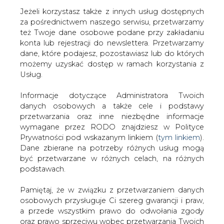
Jeżeli korzystasz także z innych usług dostępnych
za pośrednictwem naszego serwisu, przetwarzamy
też Twoje dane osobowe podane przy zakładaniu
konta lub rejestracji do newslettera. Przetwarzamy
Strona główna
/
SERWIS INFORMACYJNY CIRE
dane, które podajesz, pozostawiasz lub do których
24
/
Modernizacja baterii koksowniczej w Dąbrowie
możemy uzyskać dostęp w ramach korzystania z
Górniczej ze wsparciem publicznym
Usług.
2021-03-10 15:05
Informacje dotyczące Administratora Twoich
drukuj
danych osobowych a także cele i podstawy
skomentuj
przetwarzania oraz inne niezbędne informacje
udostępnij
:
wymagane przez RODO znajdziesz w Polityce
Prywatności pod wskazanym linkiem (
tym linkiem
).
Dane zbierane na potrzeby różnych usług mogą
być przetwarzane w różnych celach, na różnych
podstawach.
Pamiętaj, że w związku z przetwarzaniem danych
osobowych przysługuje Ci szereg gwarancji i praw,
a przede wszystkim prawo do odwołania zgody
oraz prawo sprzeciwu wobec przetwarzania Twoich