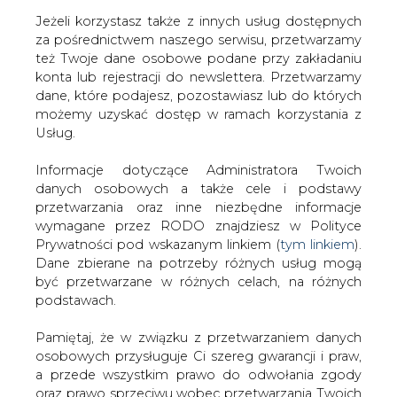
Jeżeli korzystasz także z innych usług dostępnych
za pośrednictwem naszego serwisu, przetwarzamy
też Twoje dane osobowe podane przy zakładaniu
konta lub rejestracji do newslettera. Przetwarzamy
Strona główna
/
SERWIS INFORMACYJNY CIRE
dane, które podajesz, pozostawiasz lub do których
24
/
DoE: zapasy ropy w USA w ubiegłym tygodniu
możemy uzyskać dostęp w ramach korzystania z
wzrosły o 1,91 mln baryłek
Usług.
2021-03-24 15:49
Informacje dotyczące Administratora Twoich
drukuj
danych osobowych a także cele i podstawy
skomentuj
przetwarzania oraz inne niezbędne informacje
udostępnij
:
wymagane przez RODO znajdziesz w Polityce
Prywatności pod wskazanym linkiem (
tym linkiem
).
Dane zbierane na potrzeby różnych usług mogą
być przetwarzane w różnych celach, na różnych
podstawach.
Pamiętaj, że w związku z przetwarzaniem danych
osobowych przysługuje Ci szereg gwarancji i praw,
a przede wszystkim prawo do odwołania zgody
oraz prawo sprzeciwu wobec przetwarzania Twoich