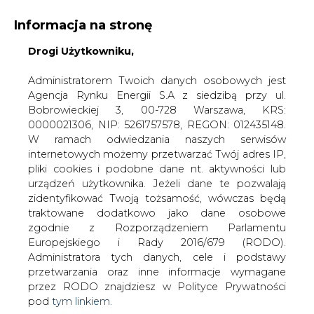
Informacja na stronę
Drogi Użytkowniku,
KONTAKT:
REDAKCJA@CIRE.PL
WYDAWCA PORTALU:
Administratorem Twoich danych osobowych jest
Agencja Rynku Energii S.A z siedzibą przy ul.
A
A
A
WIELKOŚĆ TEKSTU
WYSOKI KONTRAST
Bobrowieckiej 3, 00-728 Warszawa, KRS:
0000021306, NIP: 5261757578, REGON: 012435148.
ZALOGUJ SIĘ
W ramach odwiedzania naszych serwisów
internetowych możemy przetwarzać Twój adres IP,
pliki cookies i podobne dane nt. aktywności lub
urządzeń użytkownika. Jeżeli dane te pozwalają
zidentyfikować Twoją tożsamość, wówczas będą
traktowane dodatkowo jako dane osobowe
zgodnie z Rozporządzeniem Parlamentu
Europejskiego i Rady 2016/679 (RODO).
Administratora tych danych, cele i podstawy
przetwarzania oraz inne informacje wymagane
przez RODO znajdziesz w Polityce Prywatności
pod
tym linkiem.
WŁĄCZ CIRE.TV