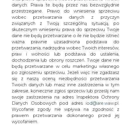
danych. Prawa te będą przez nas bezwzględnie
przestrzegane. Prawo do wniesienia sprzeciwu
wobec przetwarzania danych z przyczyn
DoE: zapasy ropy w USA w
ubiegłym tygodniu wzrosły o 1,91
związanych z Twoją szczególną sytuacją, po
mln baryłek
skutecznym wniesieniu prawa do sprzeciwu Twoje
dane nie będą przetwarzane o ile nie będzie istnieć
ważna prawnie uzasadniona podstawa do
przetwarzania, nadrzędna wobec Twoich interesów,
praw i wolności lub podstawa do ustalenia,
dochodzenia lub obrony roszczeń. Twoje dane nie
będą przetwarzane w celu marketingu własnego
Zapasy ropy naftowej w USA w
po zgłoszeniu sprzeciwu. Jeżeli więc nie zgadzasz
ubiegłym tygodniu wzrosły o 1,91 mln
się z naszą oceną niezbędności przetwarzania
baryłek, czyli o 0,4 proc. do 502,7 mln
Twoich danych lub masz inne zastrzeżenia w tym
baryłek - poinformował amerykański
zakresie, koniecznie zgłoś sprzeciw lub prześlij nam
Departament Energii (DoE).
swoje zastrzeżenia na adres Inspektora Ochrony
Danych Osobowych pod adres
iod@are.waw.pl
.
Zapasy benzyny wzrosły w tym czasie o 203 tys. baryłek,
Wycofanie zgody nie wpływa na zgodność z
czyli o 0,1 proc. do 232,3 mln baryłek.
prawem przetwarzania dokonanego przed jej
wycofaniem.
Rezerwy paliw destylowanych, w tym oleju opałowego,