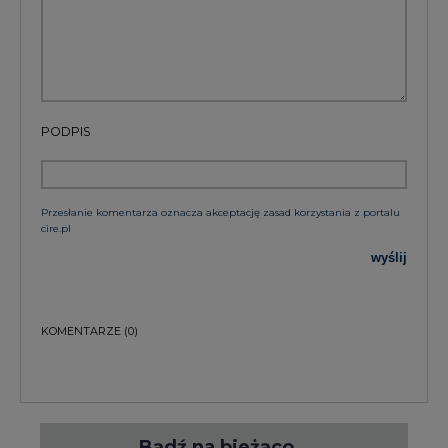
PODPIS
Przesłanie komentarza oznacza akceptację zasad korzystania z portalu
cire.pl
wyślij
KOMENTARZE
(0)
Bądź na bieżąco