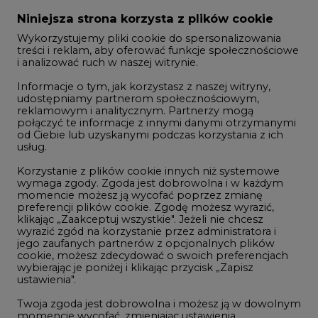
Zmiany kadrowe na rynku
Niniejsza strona korzysta z plików cookie
Wykorzystujemy pliki cookie do spersonalizowania
Studio CIRE
treści i reklam, aby oferować funkcje społecznościowe
i analizować ruch w naszej witrynie.
Rozmowy o energetyce
Informacje o tym, jak korzystasz z naszej witryny,
Gospodarka
udostępniamy partnerom społecznościowym,
reklamowym i analitycznym. Partnerzy mogą
Geopolityka
połączyć te informacje z innymi danymi otrzymanymi
LTE450
od Ciebie lub uzyskanymi podczas korzystania z ich
usług.
Korzystanie z plików cookie innych niż systemowe
Innowacje i AI
wymaga zgody. Zgoda jest dobrowolna i w każdym
momencie możesz ją wycofać poprzez zmianę
Telekomunikacja i IT
preferencji plików cookie. Zgodę możesz wyrazić,
klikając „Zaakceptuj wszystkie". Jeżeli nie chcesz
Handel emisjami CO2
wyrazić zgód na korzystanie przez administratora i
Wodór
jego zaufanych partnerów z opcjonalnych plików
cookie, możesz zdecydować o swoich preferencjach
Górnictwo
wybierając je poniżej i klikając przycisk „Zapisz
ustawienia".
Zmiany klimatyczne
Twoja zgoda jest dobrowolna i możesz ją w dowolnym
momencie wycofać, zmieniając ustawienia