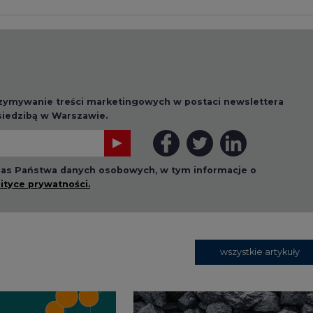
wszystkie artykuły
1 13:00
2026-07-09 10:30
ł ciekawy
Opublikowano bilans
 stanie
zasobów złóż kopalin
 w Europie
w Polsce według
stanu na 31 grudnia
2025 r.