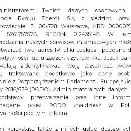
odstawy przetwarzania oraz inne inform
magane przez RODO znajdziesz w Polit
watności pod
tym linkiem.
eli korzystasz także z innych usług dostępnyc
rednictwem naszego serwisu, przetwarzamy
je dane osobowe podane przy zakładaniu konta
estracji do newslettera. Przetwarzamy dane, k
ajesz, pozostawiasz lub do których możemy uzy
tęp w ramach korzystania z Usług.
arki narodowej i innowacyjności oraz
ormacje dotyczące Administratora Twoich da
rtek przyjęcie nowelizacji ustawy o
bowych a także cele i podstawy przetwarzania 
prawek. Nowela zakłada m. in.
e niezbędne informacje wymagane przez 
 ciepłomierzy i wodomierzy zdalneg
jdziesz w Polityce Prywatności pod wskaz
kiem (
tym linkiem
). Dane zbierane na potr