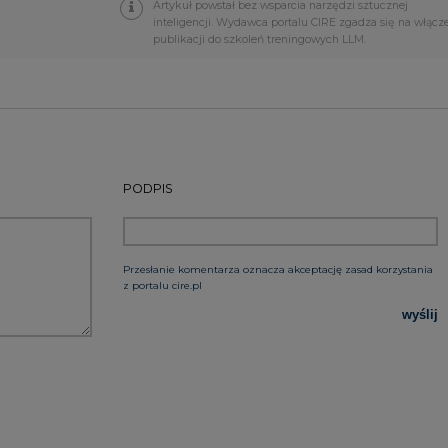
wyślij
rzymywanie treści marketingowych w postaci newslettera
 siedzibą w Warszawie.
 nas Państwa danych osobowych, w tym informacje o
lityce prywatności.