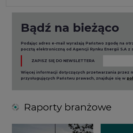
Raporty branżowe
2026-08-01 14:30
2026-08-0
Czy na Górnym Śląsku
Wyszed
będzie "życie po
raport o
węglu"? (raport)
klimatu