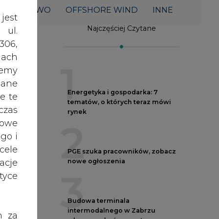
acje
nowe ogłoszenia
3
yce
Budowa terminala
intermodalnego w Zabrzu
h za
wkracza w końcowy etap
 też
realizacji
4
 lub
tóre
skać
Do końca sierpnia trzeba złożyć
wniosek o bon ciepłowniczy
5
nych
Spółka Polskie Elektrownie
oraz
Jądrowe zaprasza do wysyłania
RODO
CV
o
anym
zeby