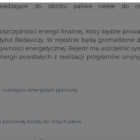
 i porównaj koszty do innych paliw
Artykuł powstał bez wsparcia narzędzi sztucznej
inteligencji. Wydawca portalu CIRE zgadza się na włącz
publikacji do szkoleń treningowych LLM.
PODPIS
Przesłanie komentarza oznacza akceptację zasad korzystania
z portalu cire.pl