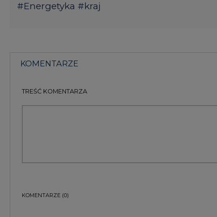
KOMENTARZE
(0)
Bądź na bieżąco
Podając adres e-mail wyrażają Państwo zgodę na ot
pocztą elektroniczną od Agencji Rynku Energii S.A z
ZAPISZ SIĘ DO NEWSLETTERA
Więcej informacji dotyczących przetwarzania przez
przysługujących Państwu prawach, znajduje się w
po