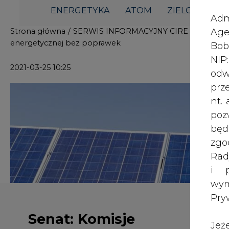
i p
wy
Pry
Senat: Komisje
Jeż
rekomendują przyjęcie
poś
noweli ustawy o
Two
efektywności
rej
pod
energetycznej bez
dos
poprawek
Połączone senackie komisje gospod
Inf
środowiska zarekomendowały w czwa
oso
efektywności energetycznej bez po
inn
obowiązek zamontowania do 2027 r.
zna
odczytu.
lin