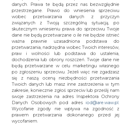
danych. Prawa te będą przez nas bezwzględnie
przestrzegane. Prawo do wniesienia sprzeciwu
Białystok chce zredukować zużycie
energii
wobec przetwarzania danych z przyczyn
związanych z Twoją szczególną sytuacją, po
skutecznym wniesieniu prawa do sprzeciwu Twoje
dane nie będą przetwarzane o ile nie będzie istnieć
ważna prawnie uzasadniona podstawa do
przetwarzania, nadrzędna wobec Twoich interesów,
praw i wolności lub podstawa do ustalenia,
Miasto Białystok przystąpiło do
dochodzenia lub obrony roszczeń. Twoje dane nie
opracowania Planu Gospodarki
będą przetwarzane w celu marketingu własnego
Niskoemisyjnej (PGN), z perspektywą
po zgłoszeniu sprzeciwu. Jeżeli więc nie zgadzasz
się z naszą oceną niezbędności przetwarzania
realizacji do roku 2025. Przedsiębiorcy
Twoich danych lub masz inne zastrzeżenia w tym
mogą zgłaszać swoje plany
zakresie, koniecznie zgłoś sprzeciw lub prześlij nam
inwestycyjne związane z gospodarką
swoje zastrzeżenia na adres Inspektora Ochrony
niskoemisyjną do 30 maja.
Danych Osobowych pod adres
iod@are.waw.pl
.
Wycofanie zgody nie wpływa na zgodność z
"Plan gospodarki niskoemisyjnej dla Miasta Białegostoku
prawem przetwarzania dokonanego przed jej
ma na celu poprawę efektywności energetycznej i
wycofaniem.
redukcję zużycia energii, zwiększenie udziału
wykorzystania odnawialnych źródeł energii oraz poprawę