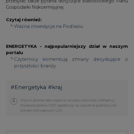
przesyłać także pytania dotyczące białostockiego Planu
Gospodarki Niskoemisyjnej.
Czytaj również:
Ważna inwestycja na Podlasiu
ENERGETYKA - najpopularniejszy dział w naszym
portalu
Czytelnicy komentują zmiany decydujące o
przyszłości branży
#
Energetyka
#
kraj
Artykuł powstał bez wsparcia narzędzi sztucznej inteligencji.
Wydawca portalu CIRE zgadza się na włączenie publikacji do
szkoleń treningowych LLM.