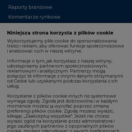
Raporty branżowe
Komentarze rynkowe
Zmiany kadrowe na rynku
Niniejsza strona korzysta z plików cookie
Wykorzystujemy pliki cookie do spersonalizowania
Studio CIRE
treści i reklam, aby oferować funkcje społecznościowe
i analizować ruch w naszej witrynie.
Rozmowy o energetyce
Informacje o tym, jak korzystasz z naszej witryny,
Gospodarka
udostępniamy partnerom społecznościowym,
reklamowym i analitycznym. Partnerzy mogą
Geopolityka
połączyć te informacje z innymi danymi otrzymanymi
LTE450
od Ciebie lub uzyskanymi podczas korzystania z ich
usług.
Korzystanie z plików cookie innych niż systemowe
Innowacje i AI
wymaga zgody. Zgoda jest dobrowolna i w każdym
momencie możesz ją wycofać poprzez zmianę
Telekomunikacja i IT
preferencji plików cookie. Zgodę możesz wyrazić,
klikając „Zaakceptuj wszystkie". Jeżeli nie chcesz
Handel emisjami CO2
wyrazić zgód na korzystanie przez administratora i
Wodór
jego zaufanych partnerów z opcjonalnych plików
cookie, możesz zdecydować o swoich preferencjach