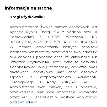
Informacja na stronę
Drogi Użytkowniku,
KONTAKT:
REDAKCJA@CIRE.PL
WYDAWCA PORTALU:
Administratorem Twoich danych osobowych jest
Agencja Rynku Energii S.A z siedzibą przy ul.
A
A
A
WIELKOŚĆ TEKSTU
WYSOKI KONTRAST
Bobrowieckiej 3, 00-728 Warszawa, KRS:
0000021306, NIP: 5261757578, REGON: 012435148.
ZALOGUJ SIĘ
W ramach odwiedzania naszych serwisów
internetowych możemy przetwarzać Twój adres IP,
pliki cookies i podobne dane nt. aktywności lub
urządzeń użytkownika. Jeżeli dane te pozwalają
zidentyfikować Twoją tożsamość, wówczas będą
traktowane dodatkowo jako dane osobowe
zgodnie z Rozporządzeniem Parlamentu
Europejskiego i Rady 2016/679 (RODO).
Administratora tych danych, cele i podstawy
przetwarzania oraz inne informacje wymagane
przez RODO znajdziesz w Polityce Prywatności
pod
tym linkiem.
WŁĄCZ CIRE.TV