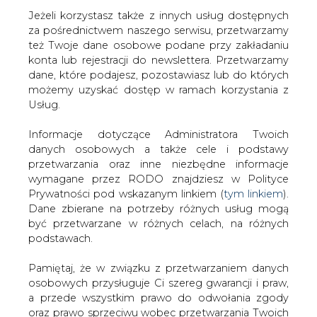
Jeżeli korzystasz także z innych usług dostępnych
za pośrednictwem naszego serwisu, przetwarzamy
też Twoje dane osobowe podane przy zakładaniu
konta lub rejestracji do newslettera. Przetwarzamy
Strona główna
/
SERWIS INFORMACYJNY CIRE
dane, które podajesz, pozostawiasz lub do których
24
/
Białystok chce zredukować zużycie energii
możemy uzyskać dostęp w ramach korzystania z
Usług.
2021-04-23 11:29
drukuj
Informacje dotyczące Administratora Twoich
skomentuj
danych osobowych a także cele i podstawy
udostępnij
:
przetwarzania oraz inne niezbędne informacje
wymagane przez RODO znajdziesz w Polityce
Prywatności pod wskazanym linkiem (
tym linkiem
).
Dane zbierane na potrzeby różnych usług mogą
być przetwarzane w różnych celach, na różnych
podstawach.
Pamiętaj, że w związku z przetwarzaniem danych
osobowych przysługuje Ci szereg gwarancji i praw,
a przede wszystkim prawo do odwołania zgody
oraz prawo sprzeciwu wobec przetwarzania Twoich