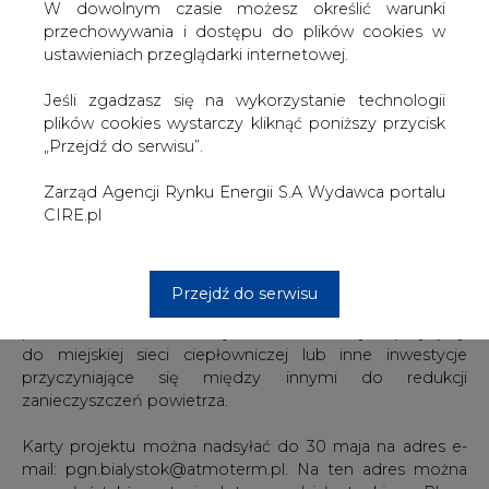
W dowolnym czasie możesz określić warunki
jakości powietrza w mieście " - informuje białostocki
przechowywania i dostępu do plików cookies w
magistrat.
ustawieniach przeglądarki internetowej.
Zgłaszane przez przedsiębiorców inwestycje powinny
Jeśli zgadzasz się na wykorzystanie technologii
być związane z gospodarką niskoemisyjną, posiadać
plików cookies wystarczy kliknąć poniższy przycisk
wpływ na poprawę efektywności energetycznej, służyć
„Przejdź do serwisu”.
zmniejszeniu strat energii lub ograniczeniu emisji gazów
cieplarnianych. Do przykładowych przedsięwzięć zaliczają
Zarząd Agencji Rynku Energii S.A Wydawca portalu
się między innymi działania w zakresie modernizacji
CIRE.pl
energetycznej budynków, budowy, rozbudowy i
modernizacji jednostek wytwarzania energii elektrycznej i
ciepła czy zwiększania udziału odnawialnych źródeł
energii (instalacji kolektorów słonecznych, pomp ciepła,
Przejdź do serwisu
paneli fotowoltaicznych). Może to być także
przebudowa, modernizacja i budowa nowych przyłączy
do miejskiej sieci ciepłowniczej lub inne inwestycje
przyczyniające się między innymi do redukcji
zanieczyszczeń powietrza.
Karty projektu można nadsyłać do 30 maja na adres e-
mail: pgn.bialystok@atmoterm.pl. Na ten adres można