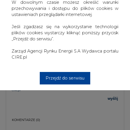
W dowolnym czasie możesz określić warunki
przechowywania i dostępu do plików cookies w
TREŚĆ KOMENTARZA
ustawieniach przeglądarki internetowej.
Jeśli zgadzasz się na wykorzystanie technologii
plików cookies wystarczy kliknąć poniższy przycisk
„Przejdź do serwisu”.
Zarząd Agencji Rynku Energii S.A Wydawca portalu
CIRE.pl
PODPIS
Przejdź do serwisu
Przesłanie komentarza oznacza akceptację zasad korzystania z portalu
cire.pl
wyślij
KOMENTARZE
(0)