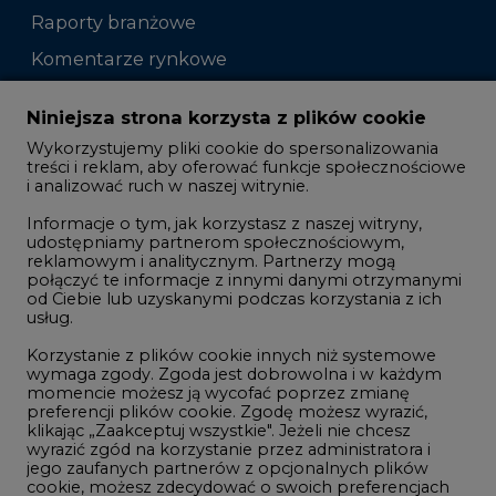
Raporty branżowe
Komentarze rynkowe
Zmiany kadrowe na rynku
Niniejsza strona korzysta z plików cookie
Wykorzystujemy pliki cookie do spersonalizowania
Studio CIRE
treści i reklam, aby oferować funkcje społecznościowe
i analizować ruch w naszej witrynie.
Rozmowy o energetyce
Informacje o tym, jak korzystasz z naszej witryny,
Gospodarka
udostępniamy partnerom społecznościowym,
reklamowym i analitycznym. Partnerzy mogą
Geopolityka
połączyć te informacje z innymi danymi otrzymanymi
LTE450
od Ciebie lub uzyskanymi podczas korzystania z ich
usług.
Korzystanie z plików cookie innych niż systemowe
Innowacje i AI
wymaga zgody. Zgoda jest dobrowolna i w każdym
momencie możesz ją wycofać poprzez zmianę
Telekomunikacja i IT
preferencji plików cookie. Zgodę możesz wyrazić,
klikając „Zaakceptuj wszystkie". Jeżeli nie chcesz
Handel emisjami CO2
wyrazić zgód na korzystanie przez administratora i
Wodór
jego zaufanych partnerów z opcjonalnych plików
cookie, możesz zdecydować o swoich preferencjach