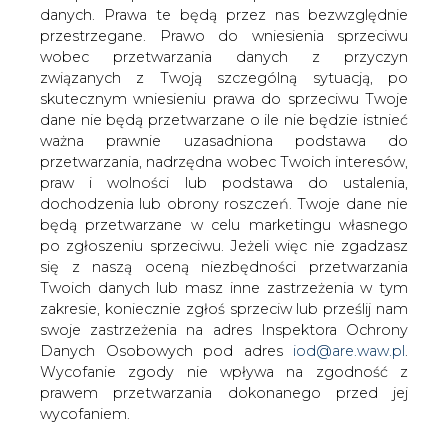
Węgierski MOL (ropa, gaz, chemia)
danych. Prawa te będą przez nas bezwzględnie
osiągnął po 9 miesiącach imponujący
przestrzegane. Prawo do wniesienia sprzeciwu
zysk netto 55,2 mld HUF (233,4 mln USD)
wobec przetwarzania danych z przyczyn
związanych z Twoją szczególną sytuacją, po
W analogicznym okresie roku poprzedniego firma
skutecznym wniesieniu prawa do sprzeciwu Twoje
poniosła stratę w wysokości 14,3 mld. Jednak MOL
dane nie będą przetwarzane o ile nie będzie istnieć
przedstawił jednocześnie złą prognozę
ważna prawnie uzasadniona podstawa do
krótkoterminową. Węgrzy wyjaśnili, że dobry wynik jest
przetwarzania, nadrzędna wobec Twoich interesów,
kombinacją dużej poprawy w dziale gazu i pogorszenia
praw i wolności lub podstawa do ustalenia,
się w dziale ropy. Silny forint, droga ropa i stałe marże w
dochodzenia lub obrony roszczeń. Twoje dane nie
krakingu wpłyną na złe wyniki w IV i l kwartale.
będą przetwarzane w celu marketingu własnego
po zgłoszeniu sprzeciwu. Jeżeli więc nie zgadzasz
#
Energetyka
#
świat
się z naszą oceną niezbędności przetwarzania
Twoich danych lub masz inne zastrzeżenia w tym
zakresie, koniecznie zgłoś sprzeciw lub prześlij nam
Artykuł powstał bez wsparcia narzędzi sztucznej inteligencji.
Wydawca portalu CIRE zgadza się na włączenie publikacji do
swoje zastrzeżenia na adres Inspektora Ochrony
szkoleń treningowych LLM.
Danych Osobowych pod adres
iod@are.waw.pl
.
Wycofanie zgody nie wpływa na zgodność z
prawem przetwarzania dokonanego przed jej
wycofaniem.
KOMENTARZE