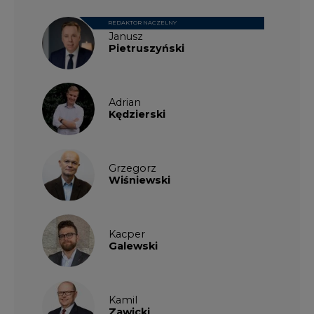
REDAKTOR NACZELNY
Janusz
Pietruszyński
Adrian
Kędzierski
Grzegorz
Wiśniewski
Kacper
Galewski
Kamil
Zawicki