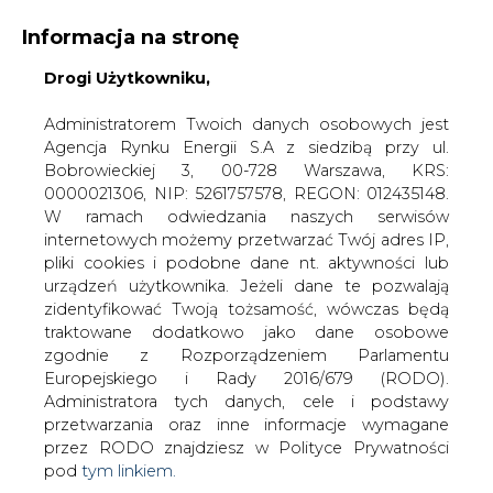
Informacja na stronę
Drogi Użytkowniku,
KONTAKT:
REDAKCJA@CIRE.PL
WYDAWCA PORTALU:
Administratorem Twoich danych osobowych jest
Agencja Rynku Energii S.A z siedzibą przy ul.
A
A
A
WIELKOŚĆ TEKSTU
WYSOKI KONTRAST
Bobrowieckiej 3, 00-728 Warszawa, KRS:
0000021306, NIP: 5261757578, REGON: 012435148.
ZALOGUJ SIĘ
W ramach odwiedzania naszych serwisów
internetowych możemy przetwarzać Twój adres IP,
pliki cookies i podobne dane nt. aktywności lub
urządzeń użytkownika. Jeżeli dane te pozwalają
zidentyfikować Twoją tożsamość, wówczas będą
traktowane dodatkowo jako dane osobowe
zgodnie z Rozporządzeniem Parlamentu
Europejskiego i Rady 2016/679 (RODO).
Administratora tych danych, cele i podstawy
przetwarzania oraz inne informacje wymagane
przez RODO znajdziesz w Polityce Prywatności
pod
tym linkiem.
WŁĄCZ CIRE.TV