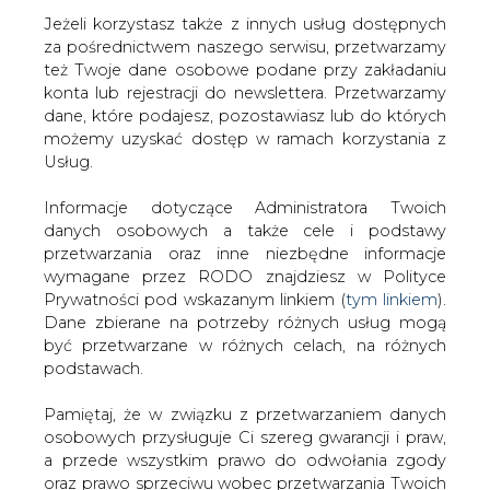
Jeżeli korzystasz także z innych usług dostępnych
za pośrednictwem naszego serwisu, przetwarzamy
też Twoje dane osobowe podane przy zakładaniu
konta lub rejestracji do newslettera. Przetwarzamy
Strona główna
/
SERWIS INFORMACYJNY CIRE
dane, które podajesz, pozostawiasz lub do których
24
/
MOL ostrzega mimo poprawy
możemy uzyskać dostęp w ramach korzystania z
Usług.
2002-11-18 00:00
drukuj
Informacje dotyczące Administratora Twoich
skomentuj
danych osobowych a także cele i podstawy
udostępnij
:
przetwarzania oraz inne niezbędne informacje
wymagane przez RODO znajdziesz w Polityce
Prywatności pod wskazanym linkiem (
tym linkiem
).
Dane zbierane na potrzeby różnych usług mogą
MOL ostrzega mimo poprawy
być przetwarzane w różnych celach, na różnych
podstawach.
Pamiętaj, że w związku z przetwarzaniem danych
osobowych przysługuje Ci szereg gwarancji i praw,
a przede wszystkim prawo do odwołania zgody
oraz prawo sprzeciwu wobec przetwarzania Twoich