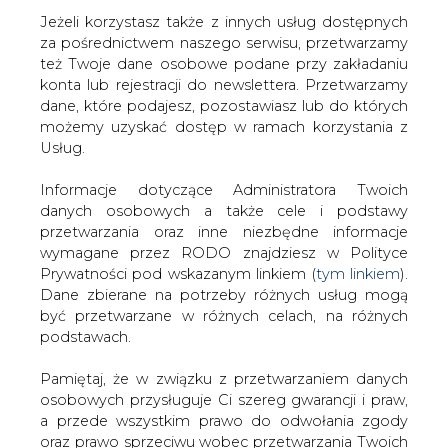
Jeżeli korzystasz także z innych usług dostępnych
za pośrednictwem naszego serwisu, przetwarzamy
też Twoje dane osobowe podane przy zakładaniu
konta lub rejestracji do newslettera. Przetwarzamy
Strona główna
/
SERWIS INFORMACYJNY CIRE
dane, które podajesz, pozostawiasz lub do których
24
/
Produkcja energii z elektrowni węgla kamiennego
możemy uzyskać dostęp w ramach korzystania z
wzrosła w IV rdr do 51,1 proc. - PSE
Usług.
2021-05-14 16:00
Informacje dotyczące Administratora Twoich
drukuj
danych osobowych a także cele i podstawy
skomentuj
przetwarzania oraz inne niezbędne informacje
udostępnij
:
wymagane przez RODO znajdziesz w Polityce
Prywatności pod wskazanym linkiem (
tym linkiem
).
Dane zbierane na potrzeby różnych usług mogą
być przetwarzane w różnych celach, na różnych
podstawach.
Pamiętaj, że w związku z przetwarzaniem danych
osobowych przysługuje Ci szereg gwarancji i praw,
a przede wszystkim prawo do odwołania zgody
oraz prawo sprzeciwu wobec przetwarzania Twoich