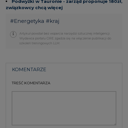
Podwyżki w Tauronie - zarząd proponuje 180zł,
związkowcy chcą więcej
#
Energetyka
#
kraj
Artykuł powstał bez wsparcia narzędzi sztucznej inteligencji.
Wydawca portalu CIRE zgadza się na włączenie publikacji do
szkoleń treningowych LLM.
KOMENTARZE
TREŚĆ KOMENTARZA