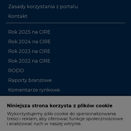
Zasady korzystania z portalu
Kontakt
Rok 2025 na CIRE
Rok 2024 na CIRE
Rok 2023 na CIRE
Rok 2022 na CIRE
RODO
Raporty branżowe
Komentarze rynkowe
Zmiany kadrowe na rynku
Niniejsza strona korzysta z plików cookie
Wykorzystujemy pliki cookie do spersonalizowania
Studio CIRE
treści i reklam, aby oferować funkcje społecznościowe
i analizować ruch w naszej witrynie.
Rozmowy o energetyce