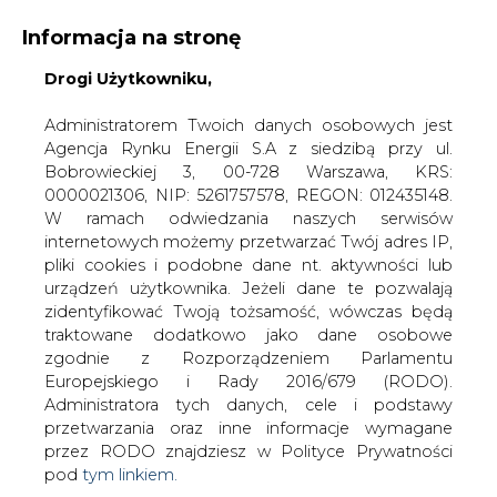
Informacja na stronę
Drogi Użytkowniku,
KONTAKT:
REDAKCJA@CIRE.PL
WYDAWCA PORTALU:
Administratorem Twoich danych osobowych jest
Agencja Rynku Energii S.A z siedzibą przy ul.
A
A
A
WIELKOŚĆ TEKSTU
WYSOKI KONTRAST
Bobrowieckiej 3, 00-728 Warszawa, KRS:
0000021306, NIP: 5261757578, REGON: 012435148.
ZALOGUJ SIĘ
W ramach odwiedzania naszych serwisów
internetowych możemy przetwarzać Twój adres IP,
pliki cookies i podobne dane nt. aktywności lub
urządzeń użytkownika. Jeżeli dane te pozwalają
zidentyfikować Twoją tożsamość, wówczas będą
traktowane dodatkowo jako dane osobowe
zgodnie z Rozporządzeniem Parlamentu
Europejskiego i Rady 2016/679 (RODO).
Administratora tych danych, cele i podstawy
przetwarzania oraz inne informacje wymagane
przez RODO znajdziesz w Polityce Prywatności
pod
tym linkiem.
WŁĄCZ CIRE.TV