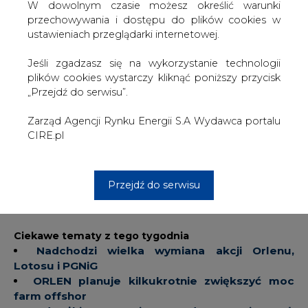
W dowolnym czasie możesz określić warunki
Elektrownie na gaz dostarczyły 6,85 proc. energii wobec
przechowywania i dostępu do plików cookies w
10,09 proc. rok temu.
ustawieniach przeglądarki internetowej.
Elektrownie na wiatr dostarczyły 9,25 proc. energii wobec
Jeśli zgadzasz się na wykorzystanie technologii
10,42 proc. rok temu.
plików cookies wystarczy kliknąć poniższy przycisk
„Przejdź do serwisu”.
Elektrownie przemysłowe dostarczyły 0,0 proc. energii
wobec 6,82 proc. w kwietniu ubiegłego roku.
Zarząd Agencji Rynku Energii S.A Wydawca portalu
CIRE.pl
Z wody pochodziło 2,18 proc. energii wobec 1,54 proc.
rok temu.
Przejdź do serwisu
Ze źródeł odnawialnych pochodziło 3,41 proc. całej
energii wobec 1,66 proc. rok temu.
Ciekawe tematy z tego tygodnia
Nadchodzi wielka wymiana akcji Orlenu,
Lotosu i PGNiG
ORLEN planuje kilkukrotnie zwiększyć moc
farm offshor