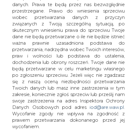
danych. Prawa te będą przez nas bezwzględnie
przestrzegane. Prawo do wniesienia sprzeciwu
wobec przetwarzania danych z przyczyn
Produkcja energii z elektrowni
węgla kamiennego wzrosła w IV rdr
związanych z Twoją szczególną sytuacją, po
do 51,1 proc. - PSE
skutecznym wniesieniu prawa do sprzeciwu Twoje
dane nie będą przetwarzane o ile nie będzie istnieć
ważna prawnie uzasadniona podstawa do
przetwarzania, nadrzędna wobec Twoich interesów,
praw i wolności lub podstawa do ustalenia,
dochodzenia lub obrony roszczeń. Twoje dane nie
będą przetwarzane w celu marketingu własnego
Produkcja energii elektrycznej z
po zgłoszeniu sprzeciwu. Jeżeli więc nie zgadzasz
elektrowni opartych na węglu
się z naszą oceną niezbędności przetwarzania
kamiennym wzrosła w kwietniu w
Twoich danych lub masz inne zastrzeżenia w tym
Polsce do 51,41 proc. całej produkcji z
zakresie, koniecznie zgłoś sprzeciw lub prześlij nam
43,84 proc. w kwietniu 2020 roku -
swoje zastrzeżenia na adres Inspektora Ochrony
Danych Osobowych pod adres
iod@are.waw.pl
.
wynika z danych PSE.
Wycofanie zgody nie wpływa na zgodność z
Elektrownie oparte na węglu brunatnym w kwietniu 2021
prawem przetwarzania dokonanego przed jej
r. dostarczyły 26,91 proc. całej produkcji wobec 25,63
wycofaniem.
proc. w kwietniu 2020 roku.