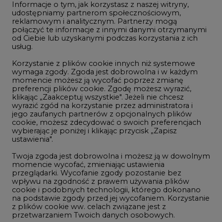
Informacje o tym, jak korzystasz z naszej witryny,
Gospodarka
udostępniamy partnerom społecznościowym,
reklamowym i analitycznym. Partnerzy mogą
Geopolityka
połączyć te informacje z innymi danymi otrzymanymi
LTE450
od Ciebie lub uzyskanymi podczas korzystania z ich
usług.
Korzystanie z plików cookie innych niż systemowe
Innowacje i AI
wymaga zgody. Zgoda jest dobrowolna i w każdym
momencie możesz ją wycofać poprzez zmianę
Telekomunikacja i IT
preferencji plików cookie. Zgodę możesz wyrazić,
klikając „Zaakceptuj wszystkie". Jeżeli nie chcesz
Handel emisjami CO2
wyrazić zgód na korzystanie przez administratora i
Wodór
jego zaufanych partnerów z opcjonalnych plików
cookie, możesz zdecydować o swoich preferencjach
Górnictwo
wybierając je poniżej i klikając przycisk „Zapisz
ustawienia".
Zmiany klimatyczne
Twoja zgoda jest dobrowolna i możesz ją w dowolnym
momencie wycofać, zmieniając ustawienia
przeglądarki. Wycofanie zgody pozostanie bez
Atom
wpływu na zgodność z prawem używania plików
Fotowoltaika
cookie i podobnych technologii, którego dokonano
na podstawie zgody przed jej wycofaniem. Korzystanie
Offshore wind
z plików cookie ww. celach związane jest z
przetwarzaniem Twoich danych osobowych.