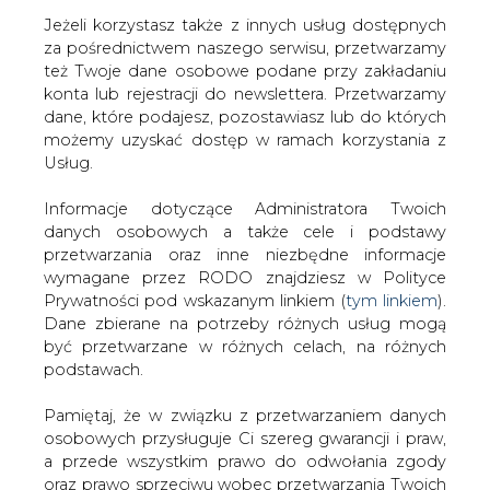
Jeżeli korzystasz także z innych usług dostępnych
za pośrednictwem naszego serwisu, przetwarzamy
też Twoje dane osobowe podane przy zakładaniu
konta lub rejestracji do newslettera. Przetwarzamy
Strona główna
/
SERWIS INFORMACYJNY CIRE
dane, które podajesz, pozostawiasz lub do których
24
/
BOŚ zmniejszył swój ślad węglowy o 49% r/r w
możemy uzyskać dostęp w ramach korzystania z
2020
Usług.
2021-05-20 16:00
Informacje dotyczące Administratora Twoich
drukuj
danych osobowych a także cele i podstawy
skomentuj
przetwarzania oraz inne niezbędne informacje
udostępnij
:
wymagane przez RODO znajdziesz w Polityce
Prywatności pod wskazanym linkiem (
tym linkiem
).
Dane zbierane na potrzeby różnych usług mogą
być przetwarzane w różnych celach, na różnych
podstawach.
Pamiętaj, że w związku z przetwarzaniem danych
osobowych przysługuje Ci szereg gwarancji i praw,
a przede wszystkim prawo do odwołania zgody
oraz prawo sprzeciwu wobec przetwarzania Twoich