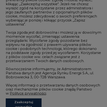
klikając „Zaakceptuj wszystkie". Jeżeli nie chcesz
Handel emisjami CO2
wyrazić zgód na korzystanie przez administratora i
Wodór
jego zaufanych partnerów z opcjonalnych plików
cookie, możesz zdecydować o swoich preferencjach
Górnictwo
wybierając je poniżej i klikając przycisk „Zapisz
ustawienia".
Zmiany klimatyczne
Twoja zgoda jest dobrowolna i możesz ją w dowolnym
momencie wycofać, zmieniając ustawienia
przeglądarki. Wycofanie zgody pozostanie bez
Atom
wpływu na zgodność z prawem używania plików
Fotowoltaika
cookie i podobnych technologii, którego dokonano
na podstawie zgody przed jej wycofaniem. Korzystanie
Offshore wind
z plików cookie ww. celach związane jest z
przetwarzaniem Twoich danych osobowych.
Magazyny energii
Równocześnie informujemy, że Administratorem
Zielone samorządy
Państwa danych jest Agencja Rynku Energii S.A., ul.
Bobrowiecka 3, 00-728 Warszawa.
Zielona gospodarka
Więcej informacji o przetwarzaniu danych osobowych
oraz mechanizmie plików cookie znajdą Państwo
w
Polityce prywatności
.
Zaakceptuj
©2002-
2021 - 2026
-
CIRE.PL
Centrum Informacji o Rynku Energii
wszystkie