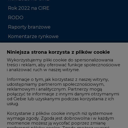
Rok 2022 na CIRE
RODO
Raporty branżowe
Komentarze rynkowe
Zmiany kadrowe na rynku
Niniejsza strona korzysta z plików cookie
Wykorzystujemy pliki cookie do spersonalizowania
Studio CIRE
treści i reklam, aby oferować funkcje społecznościowe
i analizować ruch w naszej witrynie.
Rozmowy o energetyce
Informacje o tym, jak korzystasz z naszej witryny,
Gospodarka
udostępniamy partnerom społecznościowym,
reklamowym i analitycznym. Partnerzy mogą
Geopolityka
połączyć te informacje z innymi danymi otrzymanymi
LTE450
od Ciebie lub uzyskanymi podczas korzystania z ich
usług.
Korzystanie z plików cookie innych niż systemowe
Innowacje i AI
wymaga zgody. Zgoda jest dobrowolna i w każdym
momencie możesz ją wycofać poprzez zmianę
Telekomunikacja i IT
preferencji plików cookie. Zgodę możesz wyrazić,