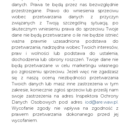
danych. Prawa te będą przez nas bezwzględnie
przestrzegane. Prawo do wniesienia sprzeciwu
wobec przetwarzania danych z przyczyn
BOŚ zmniejszył swój ślad węglowy
o 49% r/r w 2020
związanych z Twoją szczególną sytuacją, po
skutecznym wniesieniu prawa do sprzeciwu Twoje
dane nie będą przetwarzane o ile nie będzie istnieć
ważna prawnie uzasadniona podstawa do
przetwarzania, nadrzędna wobec Twoich interesów,
praw i wolności lub podstawa do ustalenia,
dochodzenia lub obrony roszczeń. Twoje dane nie
Emisja gazów cieplarnianych związana z
będą przetwarzane w celu marketingu własnego
po zgłoszeniu sprzeciwu. Jeżeli więc nie zgadzasz
działalnością Banku Ochrony
się z naszą oceną niezbędności przetwarzania
Środowiska (BOŚ) wyniosła 3,87 tys. ton
Twoich danych lub masz inne zastrzeżenia w tym
ekwiwalentu CO2 (CO2eq) w 2020 roku,
zakresie, koniecznie zgłoś sprzeciw lub prześlij nam
tj. o 49% mniej niż rok wcześniej,
swoje zastrzeżenia na adres Inspektora Ochrony
głównie dzięki przejściu banku na
Danych Osobowych pod adres
iod@are.waw.pl
.
energię elektryczną pochodzącą ze
Wycofanie zgody nie wpływa na zgodność z
źródeł odnawialnych, podał bank,
prawem przetwarzania dokonanego przed jej
powołując się na wyliczenia ekspertów
wycofaniem.
Instytutu na rzecz Ekorozwoju.