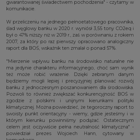
gwarantowanej świadectwem pochodzenia" - czytamy w
komunikacie.
W przeliczeniu na jednego pełnoetatowego pracownika,
ślad węglowy banku w 2020 r. wyniósł 3,55 tony CO2eq i
był o 47% niższy niż w 2019 r., zaś w porównaniu z rokiem
2007, za który po raz pierwszy opracowano analogiczny
raport dla BOŚ, wskaźnik ten zmalał o ponad 57%.
"Mierzenie wpływu banku na środowisko naturalne nie
ma jedynie charakteru informacyjnego, choć sam wynik
też może robić wrażenie. Dzięki zebranym danym
będziemy mogli lepiej i precyzyjniej planować rozwój
banku z jednoczesnym poszanowaniem dla środowiska.
Pozwoli to również zwiększać konkurencyjność BOŚ w
zgodzie z polskimi i unijnymi kierunkami polityki
klimatycznej. Można powiedzieć, że tegoroczny raport to
swoisty punkt orientacyjny - wiemy, gdzie jesteśmy i w
którym kierunku powinniśmy podążać. Ostatecznym
celem jest oczywiście pełna neutralność klimatyczna" -
powiedział prezes Wojciech Hann, cytowany w
komunikacie.