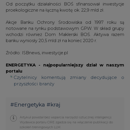
Od początku działalności BOŚ sfinansował inwestycje
proekologiczne na łączną kwotę ok. 22,9 mld zł.
Akcje Banku Ochrony Środowiska od 1997 roku są
notowane na rynku podstawowym GPW. W skład grupy
wchodzi również Dom Maklerski BOŚ. Aktywa razem
banku wyniosły 20,5 mld zł na koniec 2020 r.
Źródło: ISBnews, inwestycje.pl
ENERGETYKA - najpopularniejszy dział w naszym
portalu
Czytelnicy komentują zmiany decydujące o
przyszłości branży
#
Energetyka
#
kraj
Artykuł powstał bez wsparcia narzędzi sztucznej inteligencji.
Wydawca portalu CIRE zgadza się na włączenie publikacji do
szkoleń treningowych LLM.