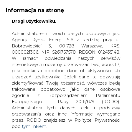
Informacja na stronę
Drogi Użytkowniku,
KONTAKT:
REDAKCJA@CIRE.PL
WYDAWCA PORTALU:
Administratorem Twoich danych osobowych jest
Agencja Rynku Energii S.A z siedzibą przy ul.
A
A
A
WIELKOŚĆ TEKSTU
WYSOKI KONTRAST
Bobrowieckiej 3, 00-728 Warszawa, KRS:
0000021306, NIP: 5261757578, REGON: 012435148.
ZALOGUJ SIĘ
W ramach odwiedzania naszych serwisów
internetowych możemy przetwarzać Twój adres IP,
pliki cookies i podobne dane nt. aktywności lub
urządzeń użytkownika. Jeżeli dane te pozwalają
zidentyfikować Twoją tożsamość, wówczas będą
traktowane dodatkowo jako dane osobowe
zgodnie z Rozporządzeniem Parlamentu
Europejskiego i Rady 2016/679 (RODO).
Administratora tych danych, cele i podstawy
przetwarzania oraz inne informacje wymagane
przez RODO znajdziesz w Polityce Prywatności
pod
tym linkiem.
WŁĄCZ CIRE.TV