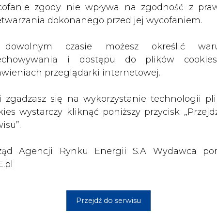
ząd Agencji Rynku Energii S.A Wydawca por
.pl
pisaniem przez stronę czeską protokołu z uzgodn
odjęcia konkretnych działań minimalizujących s
Przejdź do serwisu
 podstawie w styczniu 2020 roku Regionalny Dyre
ni Turów decyzję środowiskową dla przedsięwzi
4 roku.
i Gospodarki Wodnej Państwowy Instytut Bada
e, w którym wskazano, że główny wpływ na za
meteorologiczne, a nie działalność Kopalni W
i naukowców wynika także, że górski obszar W
ki kompleks energetyczny, jest szczególnie nara
 czeskiej dotyczącym m.in. poziomu wód, Kopa
 wpływ odkrywki w tym zakresie. Po stronie polsk