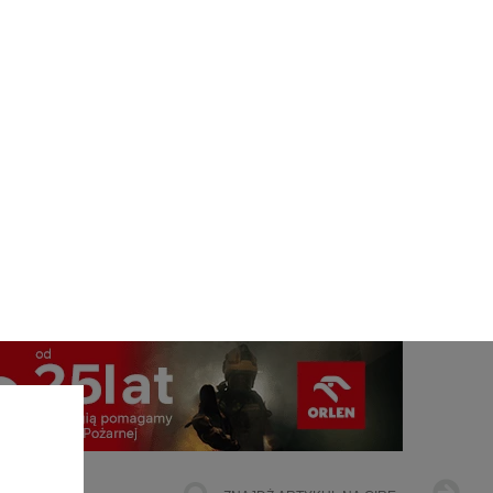
jest
ŁOWNICTWO
OFFSHORE WIND
INNE
 ul.
306,
Najczęściej Czytane
ach
żemy
1
dane
e te
czas
Energetyka i gospodarka: 7
owe
tematów, o których teraz mówi
rynek
go i
cele