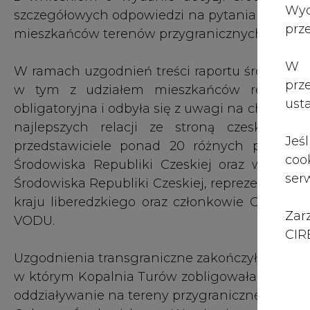
Zar
VODU.
CIRE
Uzgodnienia transgraniczne zakończyły się pod
w którym Kopalnia Turów zobligowała się do p
oddziaływanie na tereny przygraniczne. Na tej
Ochrony Środowiska we Wrocławiu wydał Kopal
polegającego na kontynuacji wydobycia do 204
W czerwcu 2020 r. Instytut Meteorologii 
opublikował niezależne opracowanie naukow
wodne przy czeskiej granicy mają warunki 
Brunatnego Turów. Z 30 - letniej obserwacj
Żytawskiego, w którym znajduje się turoszows
na susze hydrologiczne.
Mimo to, wychodząc naprzeciw obawom strony
Turów podjęła szereg działań minimalizujących