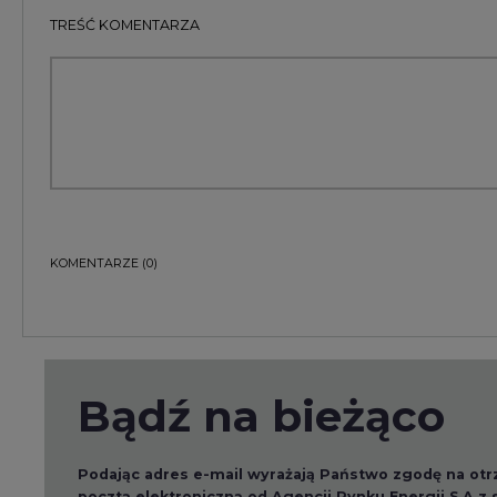
Bądź na bieżąco
Podając adres e-mail wyrażają Państwo zgodę na ot
pocztą elektroniczną od Agencji Rynku Energii S.A z
ZAPISZ SIĘ DO NEWSLETTERA
Więcej informacji dotyczących przetwarzania przez
przysługujących Państwu prawach, znajduje się w
po
Raporty branżowe