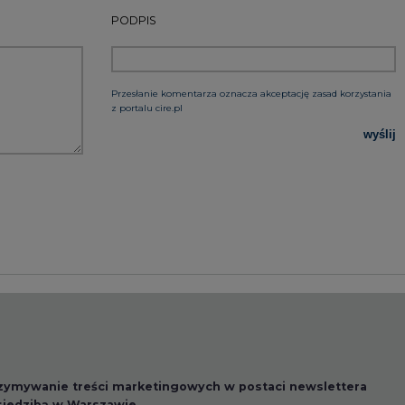
rzymywanie treści marketingowych w postaci newslettera
 siedzibą w Warszawie.
 nas Państwa danych osobowych, w tym informacje o
lityce prywatności.
wszystkie artykuły