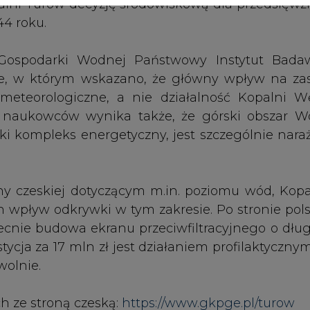
ecnie budowa ekranu przeciwfiltracyjnego o dług
tycja za 17 mln zł jest działaniem profilaktyczny
wolnie.
ch ze stroną czeską:
https://www.gkpge.pl/turow
zowskiego kompleksu energetycznego w kontek
e węgla na:
pl
i TSUE
y!
Artykuł powstał bez wsparcia narzędzi sztucznej
inteligencji. Wydawca portalu CIRE zgadza się na włącz