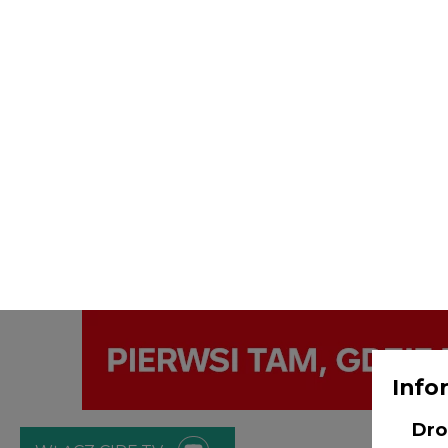
Info
Dro
WŁĄCZ CIRE.TV
Adm
ENERGETYKA
ATOM
ZIELONA GO
Age
Bob
Strona główna
/
SERWIS INFORMACYJNY CIRE 24
/
PGE u
NI
czeską
odw
prz
2021-05-22 15:00
nt.
poz
bę
zgo
Rad