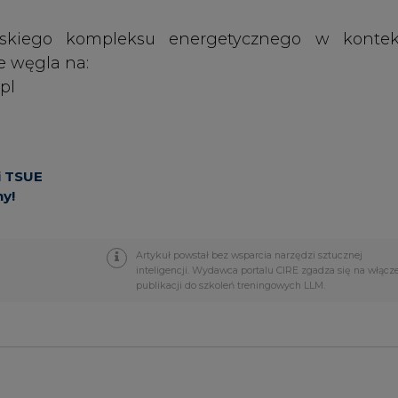
publikacji do szkoleń treningowych LLM.
PODPIS
Przesłanie komentarza oznacza akceptację zasad korzystania
z portalu cire.pl
wyślij