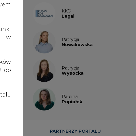
talu
Paulina
Popiołek
ień,
woje
ktor
PARTNERZY PORTALU
ęcia
wczy
soby
ęgla
orka
żony
lnia
iej,