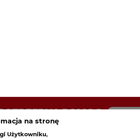
rmacja na stronę
gi Użytkowniku,
inistratorem Twoich danych osobowych 
SPODARKA
ZMIANY KADROWE NA RYNKU
CIEP
ncja Rynku Energii S.A z siedzibą przy
rowieckiej 3, 00-728 Warszawa, KRS: 0000021
dostępnia protokół z konsultacji transgranicznych ze stroną
P: 5261757578, REGON: 012435148. W ram
iedzania naszych serwisów internetowych mo
etwarzać Twój adres IP, pliki cookies i podobne 
drukuj
skomentuj
udostępnij
:
 aktywności lub urządzeń użytkownika. Jeżeli dan
walają zidentyfikować Twoją tożsamość, wów
dą traktowane dodatkowo jako dane osob
dnie z Rozporządzeniem Parlamentu Europejskie
y 2016/679 (RODO). Administratora tych danych, 