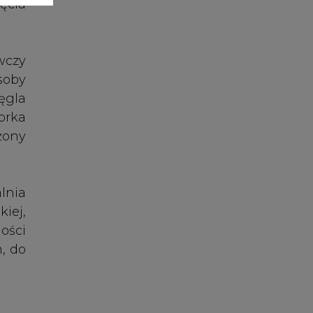
ości
m, do
ście
enie