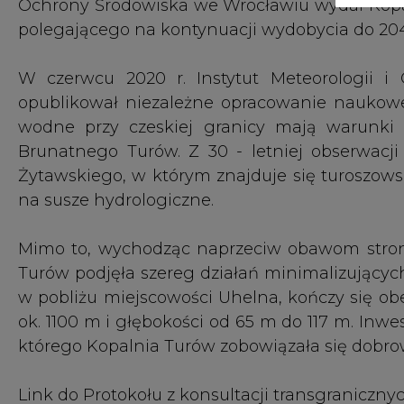
w pobliżu miejscowości Uhelna, kończy się ob
ok. 1100 m i głębokości od 65 m do 117 m. Inwes
którego Kopalnia Turów zobowiązała się dobro
Link do Protokołu z konsultacji transgraniczny
Więcej informacji nt. działalności turos
przedłużonej w tym roku koncesji na wydobyci
wielojęzycznej stronie internetowej turow2044.
To się teraz czyta na CIRE
TSUE zamyka kopalnię Turów!
Morawiecki: Polska będzie przeciwdziałać decyzj
Związkowcy z Turowa: Wyrok TSUE jest zakłaman
#
Energetyka
#
kraj