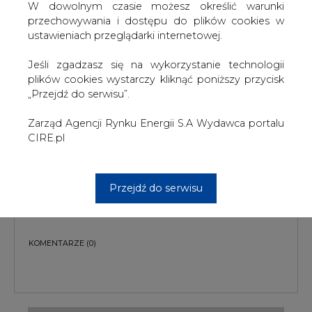
W dowolnym czasie możesz określić warunki
przechowywania i dostępu do plików cookies w
ustawieniach przeglądarki internetowej.
Jeśli zgadzasz się na wykorzystanie technologii
plików cookies wystarczy kliknąć poniższy przycisk
„Przejdź do serwisu”.
PODPIS
Zarząd Agencji Rynku Energii S.A Wydawca portalu
CIRE.pl
Przesłanie komentarza oznacza akceptację zasad korzystania z portalu
cire.pl
Przejdź do serwisu
wyślij
KOMENTARZE
(0)