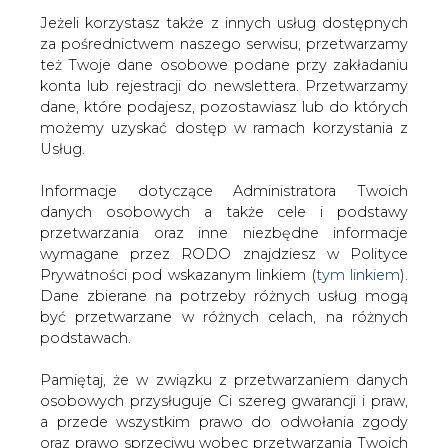
Jeżeli korzystasz także z innych usług dostępnych
za pośrednictwem naszego serwisu, przetwarzamy
też Twoje dane osobowe podane przy zakładaniu
konta lub rejestracji do newslettera. Przetwarzamy
Strona główna
/
SERWIS INFORMACYJNY CIRE
dane, które podajesz, pozostawiasz lub do których
24
/
Węgry. Uwolnienie cen
możemy uzyskać dostęp w ramach korzystania z
Usług.
2003-01-06 00:00
drukuj
Informacje dotyczące Administratora Twoich
skomentuj
danych osobowych a także cele i podstawy
udostępnij
:
przetwarzania oraz inne niezbędne informacje
wymagane przez RODO znajdziesz w Polityce
Prywatności pod wskazanym linkiem (
tym linkiem
).
Dane zbierane na potrzeby różnych usług mogą
Węgry. Uwolnienie cen
być przetwarzane w różnych celach, na różnych
podstawach.
Pamiętaj, że w związku z przetwarzaniem danych
osobowych przysługuje Ci szereg gwarancji i praw,
a przede wszystkim prawo do odwołania zgody
oraz prawo sprzeciwu wobec przetwarzania Twoich