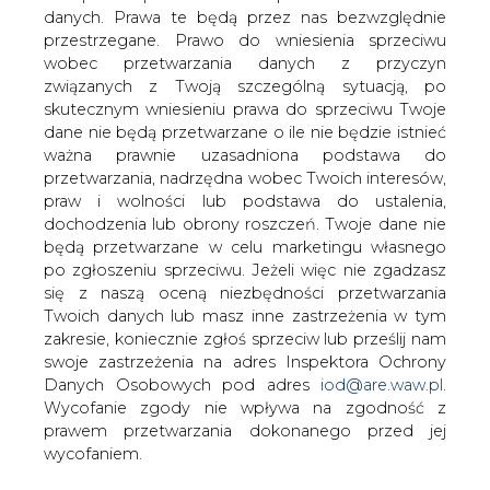
Z początkiem roku uwolniono ceny
danych. Prawa te będą przez nas bezwzględnie
energii na Węgrzech.
przestrzegane. Prawo do wniesienia sprzeciwu
wobec przetwarzania danych z przyczyn
Eksperci są zdania, że aby wprowadzone od 1 stycznia
związanych z Twoją szczególną sytuacją, po
2003 r. uwolnienie rynku energii przyniosło oczekiwane
skutecznym wniesieniu prawa do sprzeciwu Twoje
efekty, regulowane przez rząd ceny muszą wzrosnąć o 10
dane nie będą przetwarzane o ile nie będzie istnieć
proc. Oczekuje się, że decyzję w sprawie cen energii
ważna prawnie uzasadniona podstawa do
elektrycznej rząd podejmie jeszcze w styczniu.
przetwarzania, nadrzędna wobec Twoich interesów,
praw i wolności lub podstawa do ustalenia,
#
Energetyka
#
świat
dochodzenia lub obrony roszczeń. Twoje dane nie
będą przetwarzane w celu marketingu własnego
po zgłoszeniu sprzeciwu. Jeżeli więc nie zgadzasz
Artykuł powstał bez wsparcia narzędzi sztucznej inteligencji.
Wydawca portalu CIRE zgadza się na włączenie publikacji do
się z naszą oceną niezbędności przetwarzania
szkoleń treningowych LLM.
Twoich danych lub masz inne zastrzeżenia w tym
zakresie, koniecznie zgłoś sprzeciw lub prześlij nam
swoje zastrzeżenia na adres Inspektora Ochrony
Danych Osobowych pod adres
iod@are.waw.pl
.
KOMENTARZE
Wycofanie zgody nie wpływa na zgodność z
prawem przetwarzania dokonanego przed jej
wycofaniem.
TREŚĆ KOMENTARZA