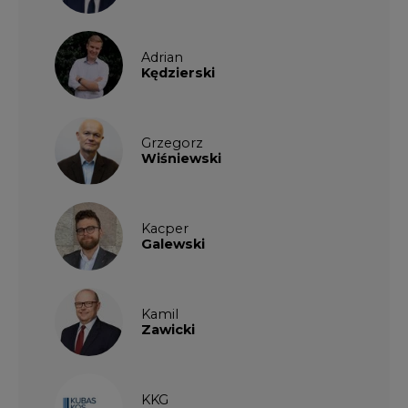
Adrian
Kędzierski
Grzegorz
Wiśniewski
Kacper
Galewski
Kamil
Zawicki
KKG