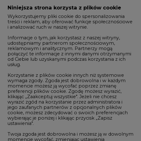
Zmiany kadrowe na rynku
Niniejsza strona korzysta z plików cookie
Wykorzystujemy pliki cookie do spersonalizowania
Studio CIRE
treści i reklam, aby oferować funkcje społecznościowe
i analizować ruch w naszej witrynie.
Rozmowy o energetyce
Informacje o tym, jak korzystasz z naszej witryny,
Gospodarka
udostępniamy partnerom społecznościowym,
reklamowym i analitycznym. Partnerzy mogą
Geopolityka
połączyć te informacje z innymi danymi otrzymanymi
LTE450
od Ciebie lub uzyskanymi podczas korzystania z ich
usług.
Korzystanie z plików cookie innych niż systemowe
Innowacje i AI
wymaga zgody. Zgoda jest dobrowolna i w każdym
momencie możesz ją wycofać poprzez zmianę
Telekomunikacja i IT
preferencji plików cookie. Zgodę możesz wyrazić,
klikając „Zaakceptuj wszystkie". Jeżeli nie chcesz
Handel emisjami CO2
wyrazić zgód na korzystanie przez administratora i
Wodór
jego zaufanych partnerów z opcjonalnych plików
cookie, możesz zdecydować o swoich preferencjach
Górnictwo
wybierając je poniżej i klikając przycisk „Zapisz
ustawienia".
Zmiany klimatyczne
Twoja zgoda jest dobrowolna i możesz ją w dowolnym
momencie wycofać, zmieniając ustawienia