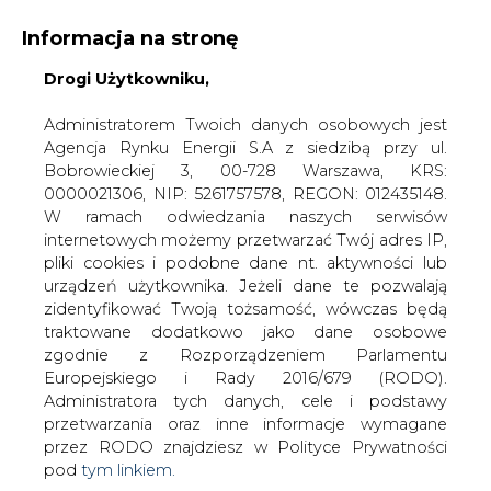
Informacja na stronę
Drogi Użytkowniku,
KONTAKT:
REDAKCJA@CIRE.PL
WYDAWCA PORTALU:
Administratorem Twoich danych osobowych jest
Agencja Rynku Energii S.A z siedzibą przy ul.
A
A
A
WIELKOŚĆ TEKSTU
WYSOKI KONTRAST
Bobrowieckiej 3, 00-728 Warszawa, KRS:
0000021306, NIP: 5261757578, REGON: 012435148.
ZALOGUJ SIĘ
W ramach odwiedzania naszych serwisów
internetowych możemy przetwarzać Twój adres IP,
pliki cookies i podobne dane nt. aktywności lub
urządzeń użytkownika. Jeżeli dane te pozwalają
zidentyfikować Twoją tożsamość, wówczas będą
traktowane dodatkowo jako dane osobowe
zgodnie z Rozporządzeniem Parlamentu
Europejskiego i Rady 2016/679 (RODO).
Administratora tych danych, cele i podstawy
przetwarzania oraz inne informacje wymagane
przez RODO znajdziesz w Polityce Prywatności
pod
tym linkiem.
WŁĄCZ CIRE.TV