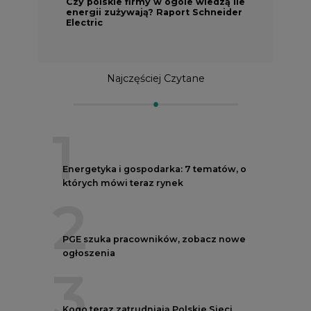
Czy polskie firmy w ogóle wiedzą ile
energii zużywają? Raport Schneider
Electric
Najczęściej Czytane
1
Energetyka i gospodarka: 7 tematów, o
których mówi teraz rynek
2
PGE szuka pracowników, zobacz nowe
ogłoszenia
3
Kogo teraz zatrudniają Polskie Sieci