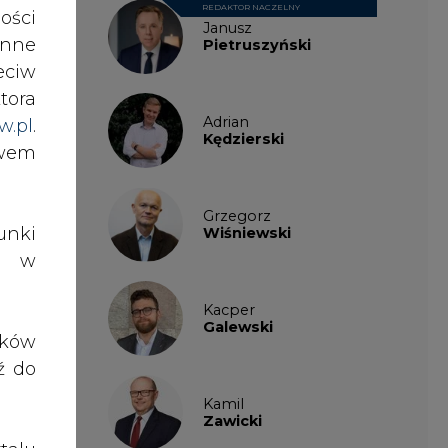
ówki,
REDAKTOR NACZELNY
ości
Janusz
nne
Pietruszyński
eciw
iowy
tora
Adrian
w.pl
.
Kędzierski
awem
czny
Grzegorz
nki
Wiśniewski
 nie
es w
owa.
dnak
Kacper
memu
Galewski
ików
iają
ź do
Kamil
Zawicki
enie