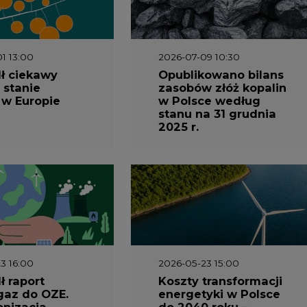
1 13:00
2026-07-09 10:30
ł ciekawy
Opublikowano bilans
 stanie
zasobów złóż kopalin
 w Europie
w Polsce według
stanu na 31 grudnia
2025 r.
3 16:00
2026-05-23 15:00
 raport
Koszty transformacji
gaz do OZE.
energetyki w Polsce
nizacja
do 2040 roku –