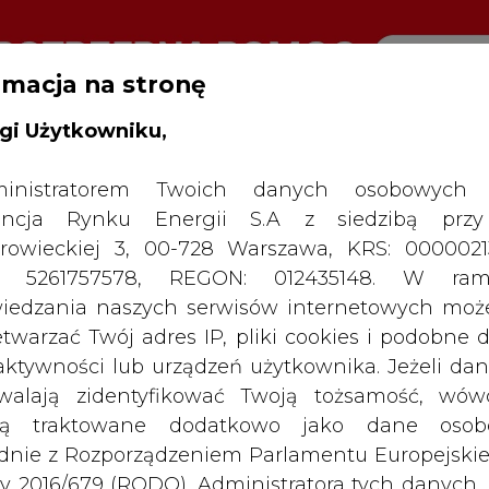
rmacja na stronę
gi Użytkowniku,
RTALU:
WIELKO
WYSOKI KONTRAST
inistratorem Twoich danych osobowych 
ncja Rynku Energii S.A z siedzibą przy
rowieckiej 3, 00-728 Warszawa, KRS: 0000021
P: 5261757578, REGON: 012435148. W ram
iedzania naszych serwisów internetowych mo
etwarzać Twój adres IP, pliki cookies i podobne 
 aktywności lub urządzeń użytkownika. Jeżeli dan
walają zidentyfikować Twoją tożsamość, wów
dą traktowane dodatkowo jako dane osob
dnie z Rozporządzeniem Parlamentu Europejskie
y 2016/679 (RODO). Administratora tych danych, 