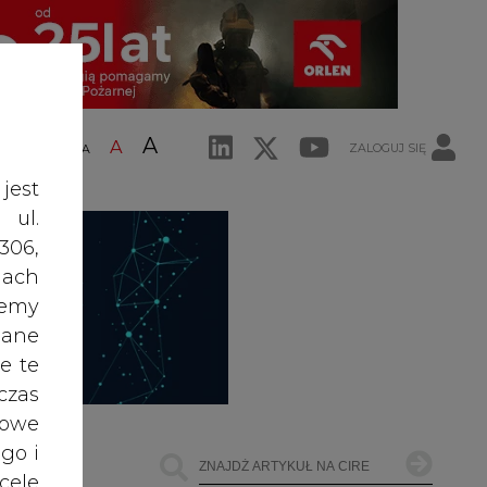
A
A
ZALOGUJ SIĘ
ŚĆ TEKSTU
A
jest
 ul.
306,
ach
żemy
dane
e te
czas
owe
go i
cele