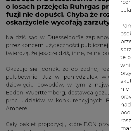
róż
o losach przejęcia Ruhrgas przez E
cel
fuzji nie dopuści. Chyba że rozpraw
oskarżyciele wycofają zarzuty...
Pam
oso
Na dziś sąd w Duesseldorfie zaplanował rozpa
prz
przez koncern użyteczności publicznej E. ON. 
spr
twierdzą, że jeszcze dziś, inne, że na początku l
te 
wni
Okazuje się jednak, że do żadnej rozprawy mo
prz
polubownie. Już w poniedziałek wieczore
sku
dziewięciu powodów, w tym z najważniejszy
nie
Baden-Wuerttemberg, dostawca gazu, przekona
pra
proc. udziałów w konkurencyjnych Bayernga
nad
Ampere.
pod
ros
Cały pakiet propozycji, które E.ON przygotowa
mar