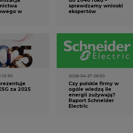
nictwa
sprawdzamy wnioski
owego w
ekspertów
1 10:30
2026-04-27 06:30
prezentuje
Czy polskie firmy w
ESG za 2025
ogóle wiedzą ile
energii zużywają?
Raport Schneider
Electric