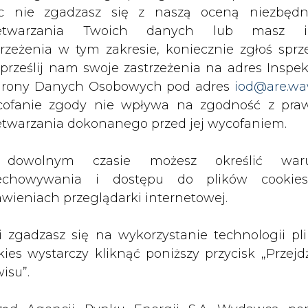
dostaw energii oraz - w ograniczonym stopniu - got
c nie zgadzasz się z naszą oceną niezbędn
zetwarzania Twoich danych lub masz i
trzeżenia w tym zakresie, koniecznie zgłoś sprz
 absurd - zaprzecza Thomas Heilmann, mniejszośc
 prześlij nam swoje zastrzeżenia na adres Inspek
irm.
rony Danych Osobowych pod adres
iod@are.wa
ofanie zgody nie wpływa na zgodność z pr
koncern energetyczny Fortum, jedyny zagrani
etwarzania dokonanego przed jej wycofaniem.
ji w ogóle mógłby jeszcze działać w Niemczech.
dowolnym czasie możesz określić waru
eldorfie najpewniej powie "nie". Na transakcję
echowywania i dostępu do plików cooki
d antymonopolowy, ani komisja antymonopol
awieniach przeglądarki internetowej.
 Mueller, ówczesny minister gospodarki, je
e miałby poczynić E.ON, nie spodobały się sa
li zgadzasz się na wykorzystanie technologii pl
iewystarczające dla ponad 50 spółek, które obaw
kies wystarczy kliknąć poniższy przycisk „Przejd
rowanie na niemieckim rynku gazowym.
isu”.
Artykuł powstał bez wsparcia narzędzi sztucznej
inteligencji. Wydawca portalu CIRE zgadza się na włącz