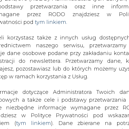
odstawy przetwarzania oraz inne inform
magane przez RODO znajdziesz w Polit
SPODARKA
ZMIANY KADROWE NA RYNKU
CIEP
watności pod
tym linkiem.
eli korzystasz także z innych usług dostępnyc
 Ruhrgas: dziś decyzja
rednictwem naszego serwisu, przetwarzamy
drukuj
skomentuj
udostępnij
:
je dane osobowe podane przy zakładaniu konta
estracji do newslettera. Przetwarzamy dane, k
ajesz, pozostawiasz lub do których możemy uzy
tęp w ramach korzystania z Usług.
ja
ormacje dotyczące Administratora Twoich da
bowych a także cele i podstawy przetwarzania 
e niezbędne informacje wymagane przez 
jdziesz w Polityce Prywatności pod wskaz
kiem (
tym linkiem
). Dane zbierane na potr
e rozprawę, która ostatecznie przesąd