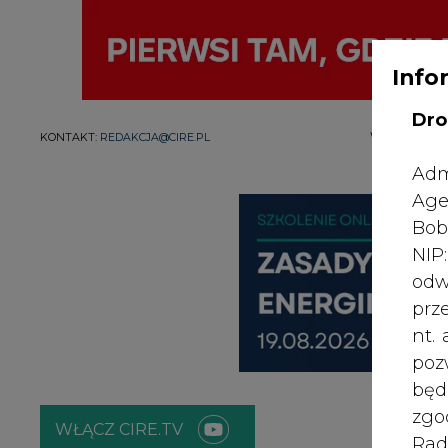
Info
Dro
WYDAWCA PO
KONTAKT:
REDAKCJA@CIRE.PL
Adm
Age
Bob
NI
odw
prz
nt.
poz
bę
zgo
WŁĄCZ CIRE.TV
Rad