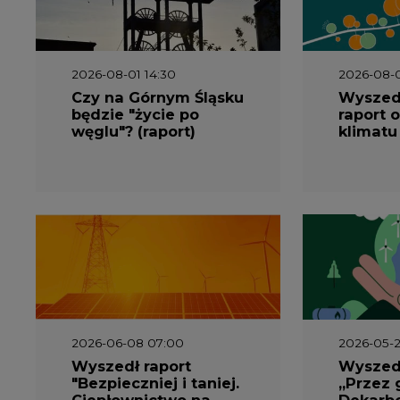
2026-08-01 14:30
2026-08-0
Czy na Górnym Śląsku
Wyszed
będzie "życie po
raport o
węglu"? (raport)
klimatu
2026-06-08 07:00
2026-05-2
Wyszedł raport
Wyszedł
"Bezpieczniej i taniej.
„Przez 
Ciepłownictwo na
Dekarbo