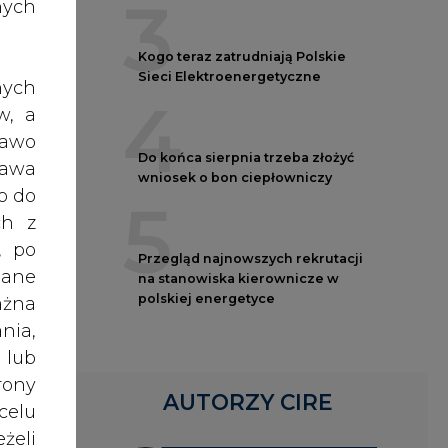
3
nych
do
Kogo teraz zatrudniają Polskie
Sieci Elektroenergetyczne
nych
4
w, a
rgas
rawo
ódła
Do końca sierpnia trzeba złożyć
rawa
wniosek o bon ciepłowniczy
o do
5
ch z
rawę
, po
Przegląd najnowszych rekrutacji
ma z
dane
na stanowiska kierownicze w
rgie
polskiej energetyce
ażna
a 44
nia,
rgii
 lub
rony
AUTORZY CIRE
celu
 EUR
żeli