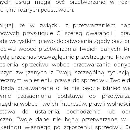
nych usług mogą być przetwarzane w róż
.ON. Wszystko wskazuje na to, że sąd 
ach, na różnych podstawach.
a okaże się niepotrzebna, bo
iętaj, że w związku z przetwarzaniem da
bowych przysługuje Ci szereg gwarancji i pra
trzenie sprawy dotyczącej przejęcia spółki Ruh
ede wszystkim prawo do odwołania zgody oraz p
Nie wiadomo, kiedy zapadnie wyrok sądu: jedne źr
zeciwu wobec przetwarzania Twoich danych. P
utego.
będą przez nas bezwzględnie przestrzegane. Praw
esienia sprzeciwu wobec przetwarzania dany
że dziś nie dojść. E.ON starał się załatwić sp
yczyn związanych z Twoją szczególną sytuacją
m koncern "dogadał się" podobno z siedmio
tecznym wniesieniu prawa do sprzeciwu Twoje 
m, donosi "Financial Times Deutschland". Ene
 będą przetwarzane o ile nie będzie istnieć w
ł się do transakcji w zamian za możliwość kupn
wnie uzasadniona podstawa do przetwarza
s i Badenova. Na ugodę poszła też giełda ene
rzędna wobec Twoich interesów, praw i wolności
stawa do ustalenia, dochodzenia lub ob
zczeń. Twoje dane nie będą przetwarzane w 
ł dla przeciwników transakcji, jest wart 300 mln
ketingu własnego po zgłoszeniu sprzeciwu. Je