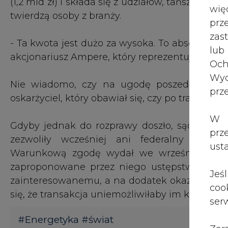
(1,2 mld zł) i składa się z udziałów, tańszych 
wię
twierdzą osoby z branży.
pr
zas
- Ta kwota jest dużo za wysoka. To absolutny
lub
akcjonariusz Ampere, który reprezentuje kilka f
Och
Wyc
Nie wiadomo, czy na ugodę poszedł fiński 
prz
oskarżyciel, który obawiał się, czy po transakc
W 
Gdyby jednak do rozprawy doszło, sąd w Duess
prz
zezwoliły wcześniej ani federalny urzą
ust
Warunkową zgodę wydał we wrześniu Werner
zaproponowane przez niego ustępstwa, któr
Jeś
zainteresowanemu, a na dodatek okazały się n
coo
się, że transakcja uniemożliwiłaby im konku
serw
#
Energetyka
#
świat