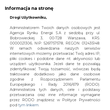
Informacja na stronę
Drogi Użytkowniku,
KONTAKT:
REDAKCJA@CIRE.PL
WYDAWCA PORTALU:
Administratorem Twoich danych osobowych jest
Agencja Rynku Energii S.A z siedzibą przy ul.
A
A
A
WIELKOŚĆ TEKSTU
WYSOKI KONTRAST
Bobrowieckiej 3, 00-728 Warszawa, KRS:
0000021306, NIP: 5261757578, REGON: 012435148.
ZALOGUJ SIĘ
W ramach odwiedzania naszych serwisów
internetowych możemy przetwarzać Twój adres IP,
pliki cookies i podobne dane nt. aktywności lub
urządzeń użytkownika. Jeżeli dane te pozwalają
zidentyfikować Twoją tożsamość, wówczas będą
traktowane dodatkowo jako dane osobowe
zgodnie z Rozporządzeniem Parlamentu
Europejskiego i Rady 2016/679 (RODO).
Administratora tych danych, cele i podstawy
przetwarzania oraz inne informacje wymagane
przez RODO znajdziesz w Polityce Prywatności
pod
tym linkiem.
WŁĄCZ CIRE.TV