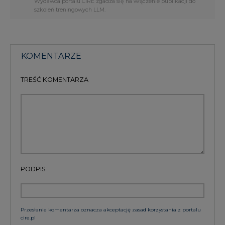
Wydawca portalu CIRE zgadza się na włączenie publikacji do
szkoleń treningowych LLM.
KOMENTARZE
TREŚĆ KOMENTARZA
PODPIS
Przesłanie komentarza oznacza akceptację zasad korzystania z portalu
cire.pl