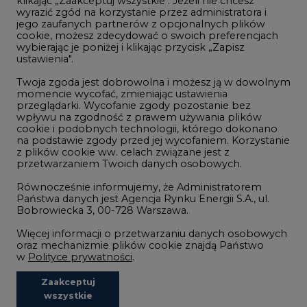
klikając „Zaakceptuj wszystkie". Jeżeli nie chcesz
wyrazić zgód na korzystanie przez administratora i
jego zaufanych partnerów z opcjonalnych plików
©2002-
2021 - 2026
-
CIRE.PL
Centrum Informacji o Rynku Energii
cookie, możesz zdecydować o swoich preferencjach
REDAKCJA@CIRE.PL
REKLAMA@CIRE.PL
wybierając je poniżej i klikając przycisk „Zapisz
ustawienia".
Twoja zgoda jest dobrowolna i możesz ją w dowolnym
momencie wycofać, zmieniając ustawienia
przeglądarki. Wycofanie zgody pozostanie bez
wpływu na zgodność z prawem używania plików
cookie i podobnych technologii, którego dokonano
na podstawie zgody przed jej wycofaniem. Korzystanie
z plików cookie ww. celach związane jest z
przetwarzaniem Twoich danych osobowych.
Równocześnie informujemy, że Administratorem
Państwa danych jest Agencja Rynku Energii S.A., ul.
Bobrowiecka 3, 00-728 Warszawa.
Więcej informacji o przetwarzaniu danych osobowych
oraz mechanizmie plików cookie znajdą Państwo
w
Polityce prywatności
.
Zaakceptuj
wszystkie