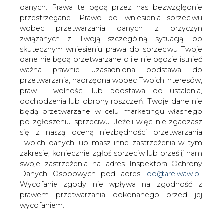
danych. Prawa te będą przez nas bezwzględnie
przestrzegane. Prawo do wniesienia sprzeciwu
21 stycznia b.r. na Politechnice
wobec przetwarzania danych z przyczyn
Wrocławskiej odbyło się spotkanie
związanych z Twoją szczególną sytuacją, po
założycielskie Rady Społecznej
skutecznym wniesieniu prawa do sprzeciwu Twoje
Wydziału Mechaniczno &#8211;
dane nie będą przetwarzane o ile nie będzie istnieć
Energetycznego. Wzięli w nim udział
ważna prawnie uzasadniona podstawa do
prezesi i dyrektorzy firm branży
przetwarzania, nadrzędna wobec Twoich interesów,
energetycznej z całej Polski,
praw i wolności lub podstawa do ustalenia,
dochodzenia lub obrony roszczeń. Twoje dane nie
przedstawiciele władz lokalnych oraz
będą przetwarzane w celu marketingu własnego
władz uczelni.
po zgłoszeniu sprzeciwu. Jeżeli więc nie zgadzasz
Powołano Radę Społeczną Wydziału oraz Radę
się z naszą oceną niezbędności przetwarzania
Konsultacyjną Instytutu Techniki Cieplnej i Mechaniki
Twoich danych lub masz inne zastrzeżenia w tym
Płynów. A skład Prezydium Rady Społecznej wszedł
zakresie, koniecznie zgłoś sprzeciw lub prześlij nam
Prezes ZEW SA Krzysztof Lubański, zaś członkiem Rady
swoje zastrzeżenia na adres Inspektora Ochrony
Konsultacyjnej został Dyrektor Techniczny Dariusz
Danych Osobowych pod adres
iod@are.waw.pl
.
Chruściel.
Wycofanie zgody nie wpływa na zgodność z
Głównym zadaniem powołanych organów będzie
prawem przetwarzania dokonanego przed jej
doradzanie i opiniowanie form działalności Wydziału i
wycofaniem.
Instytutu tak, by specjalności kształcenia i kierunki