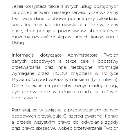
Jeżeli korzystasz także z innych usług dostępnych
za pośrednictwem naszego serwisu, przetwarzamy
też Twoje dane osobowe podane przy zakładaniu
konta lub rejestracji do newslettera. Przetwarzamy
Strona główna
/
SERWIS INFORMACYJNY CIRE 24
/
ZE
dane, które podajesz, pozostawiasz lub do których
Wrocław - wspólpraca z Poliechniką Wrocławską
możemy uzyskać dostęp w ramach korzystania z
Usług.
2003-01-30 00:00
drukuj
Informacje dotyczące Administratora Twoich
skomentuj
danych osobowych a także cele i podstawy
udostępnij
:
przetwarzania oraz inne niezbędne informacje
wymagane przez RODO znajdziesz w Polityce
Prywatności pod wskazanym linkiem (
tym linkiem
).
Dane zbierane na potrzeby różnych usług mogą
być przetwarzane w różnych celach, na różnych
ZE Wrocław - wspólpraca z
podstawach.
Poliechniką Wrocławską
Pamiętaj, że w związku z przetwarzaniem danych
osobowych przysługuje Ci szereg gwarancji i praw,
a przede wszystkim prawo do odwołania zgody
oraz prawo sprzeciwu wobec przetwarzania Twoich