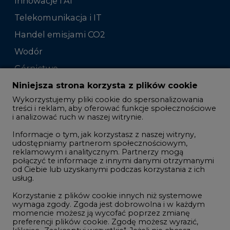
Innowacje i AI
Telekomunikacja i IT
Handel emisjami CO2
Wodór
Górnictwo
Zmiany klimatyczne
Niniejsza strona korzysta z plików cookie
Wykorzystujemy pliki cookie do spersonalizowania
treści i reklam, aby oferować funkcje społecznościowe
Atom
i analizować ruch w naszej witrynie.
Fotowoltaika
Informacje o tym, jak korzystasz z naszej witryny,
udostępniamy partnerom społecznościowym,
Offshore wind
reklamowym i analitycznym. Partnerzy mogą
połączyć te informacje z innymi danymi otrzymanymi
Magazyny energii
od Ciebie lub uzyskanymi podczas korzystania z ich
usług.
Zielone samorządy
Korzystanie z plików cookie innych niż systemowe
Zielona gospodarka
wymaga zgody. Zgoda jest dobrowolna i w każdym
momencie możesz ją wycofać poprzez zmianę
preferencji plików cookie. Zgodę możesz wyrazić,