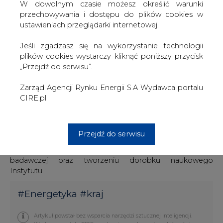
prowadzonych badań odpowiadały rzeczywistym
W dowolnym czasie możesz określić warunki
potrzebom przemysłu energetycznego. Celem Rady
przechowywania i dostępu do plików cookies w
Społecznej jest umożliwienie studentom połączenia
ustawieniach przeglądarki internetowej.
wiedzy teoretycznej z umiejętnościami praktycznymi
poprzez zwiększenie dostępności praktyk studenckich,
Jeśli zgadzasz się na wykorzystanie technologii
dostosowywanie programu nauczania do aktualnych
plików cookies wystarczy kliknąć poniższy przycisk
potrzeb rynkowych oraz umożliwienie realizacji prac
„Przejdź do serwisu”.
dyplomowych w firmach branży energetycznej. Dzięki
temu absolwenci Wydziału będą lepiej przygotowani do
Zarząd Agencji Rynku Energii S.A Wydawca portalu
pracy, ich wiedza stanie się bardziej aktualna, a
CIRE.pl
dodatkowe wzbogacenie wiedzy umiejętnościami
praktycznymi uczyni ich atrakcyjniejszymi dla przyszłych
pracodawców. Rada Konsultacyjna sugerować będzie
Przejdź do serwisu
Instytutowi kierunki badań i współpracy z przemysłem.
Będzie też czynnie uczestniczyć w działalności
badawczej oraz tworzeniu dorobku naukowego
Instytutu.
#
Energetyka
#
kraj
Artykuł powstał bez wsparcia narzędzi sztucznej inteligencji.