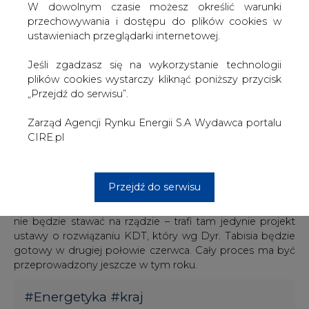
podejmie decyzji o bezpośrednim tworzeniu BOTu’
W dowolnym czasie możesz określić warunki
oświadczył podczas konferencji Dyr. Tabiś.
przechowywania i dostępu do plików cookies w
ustawieniach przeglądarki internetowej.
Trwają też dyskusje między Ministrami Skarbu, Finansów i
Gospodarki Pracy i Polityki Społecznej o m.in.
Jeśli zgadzasz się na wykorzystanie technologii
bezpieczeństwie budżetowym państwa czyli
plików cookies wystarczy kliknąć poniższy przycisk
ewentualnym udzieleniu gwarancji przez SP. Nie podjęto
„Przejdź do serwisu”.
jeszcze rozmów bankami, które udzieliły poszczególnym
elektrowniom kredytów zabezpieczonych przez KDT.
Zarząd Agencji Rynku Energii S.A Wydawca portalu
CIRE.pl
Koncepcja miała trafić na przesunięte na czwartek obrady
rządu – MGPiPS informowało, że taki punkt znalazł się w
porządku obrad RM, jednak ostatecznie nie będzie on
Przejdź do serwisu
omawiany w tym tygodniu. Być może okaże się, że w
wypadku pełnej zgody wszystkich resortów, koncepcja
nie będzie stawać na rządzie – trafi tam jedynie projekt
ustawy o rozwiązaniu KDT, który wg Dyr. Tabisia będzie
gotowy w drugiej połowie czerwca. Cały proces ma być
przeprowadzony jeszcze w tym roku.
#
Energetyka
#
kraj