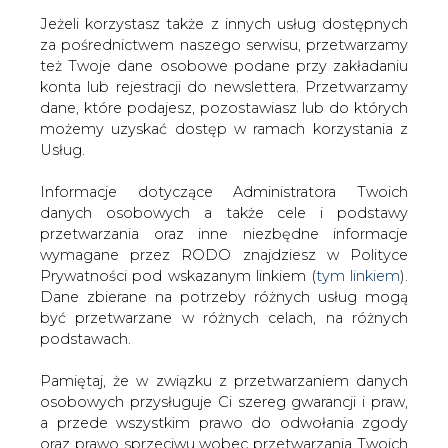
Jeżeli korzystasz także z innych usług dostępnych
za pośrednictwem naszego serwisu, przetwarzamy
też Twoje dane osobowe podane przy zakładaniu
konta lub rejestracji do newslettera. Przetwarzamy
Strona główna
/
SERWIS INFORMACYJNY CIRE
dane, które podajesz, pozostawiasz lub do których
24
/
(CIRE) KDT: ustawa w 2. poł. czerwca
możemy uzyskać dostęp w ramach korzystania z
Usług.
2003-02-19 00:00
drukuj
Informacje dotyczące Administratora Twoich
skomentuj
danych osobowych a także cele i podstawy
udostępnij
:
przetwarzania oraz inne niezbędne informacje
wymagane przez RODO znajdziesz w Polityce
Prywatności pod wskazanym linkiem (
tym linkiem
).
Dane zbierane na potrzeby różnych usług mogą
(CIRE) KDT: ustawa w 2. poł.
być przetwarzane w różnych celach, na różnych
czerwca
podstawach.
Pamiętaj, że w związku z przetwarzaniem danych
osobowych przysługuje Ci szereg gwarancji i praw,
a przede wszystkim prawo do odwołania zgody
oraz prawo sprzeciwu wobec przetwarzania Twoich