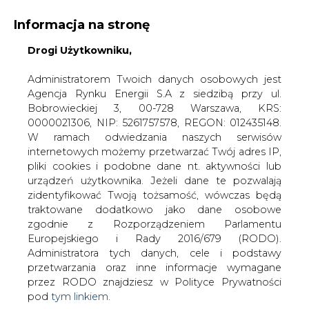
Informacja na stronę
Drogi Użytkowniku,
KONTAKT:
REDAKCJA@CIRE.PL
WYDAWCA PORTALU:
Administratorem Twoich danych osobowych jest
Agencja Rynku Energii S.A z siedzibą przy ul.
A
A
A
WIELKOŚĆ TEKSTU
WYSOKI KONTRAST
Bobrowieckiej 3, 00-728 Warszawa, KRS:
0000021306, NIP: 5261757578, REGON: 012435148.
ZALOGUJ SIĘ
W ramach odwiedzania naszych serwisów
internetowych możemy przetwarzać Twój adres IP,
pliki cookies i podobne dane nt. aktywności lub
urządzeń użytkownika. Jeżeli dane te pozwalają
zidentyfikować Twoją tożsamość, wówczas będą
traktowane dodatkowo jako dane osobowe
zgodnie z Rozporządzeniem Parlamentu
Europejskiego i Rady 2016/679 (RODO).
Administratora tych danych, cele i podstawy
przetwarzania oraz inne informacje wymagane
przez RODO znajdziesz w Polityce Prywatności
pod
tym linkiem.
WŁĄCZ CIRE.TV