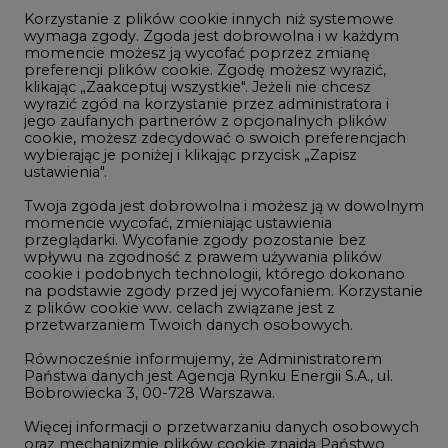
Korzystanie z plików cookie innych niż systemowe
Innowacje i AI
wymaga zgody. Zgoda jest dobrowolna i w każdym
momencie możesz ją wycofać poprzez zmianę
Telekomunikacja i IT
preferencji plików cookie. Zgodę możesz wyrazić,
klikając „Zaakceptuj wszystkie". Jeżeli nie chcesz
Handel emisjami CO2
wyrazić zgód na korzystanie przez administratora i
Wodór
jego zaufanych partnerów z opcjonalnych plików
cookie, możesz zdecydować o swoich preferencjach
Górnictwo
wybierając je poniżej i klikając przycisk „Zapisz
ustawienia".
Zmiany klimatyczne
Twoja zgoda jest dobrowolna i możesz ją w dowolnym
momencie wycofać, zmieniając ustawienia
przeglądarki. Wycofanie zgody pozostanie bez
Atom
wpływu na zgodność z prawem używania plików
Fotowoltaika
cookie i podobnych technologii, którego dokonano
na podstawie zgody przed jej wycofaniem. Korzystanie
Offshore wind
z plików cookie ww. celach związane jest z
przetwarzaniem Twoich danych osobowych.
Magazyny energii
Równocześnie informujemy, że Administratorem
Zielone samorządy
Państwa danych jest Agencja Rynku Energii S.A., ul.
Bobrowiecka 3, 00-728 Warszawa.
Zielona gospodarka
Więcej informacji o przetwarzaniu danych osobowych
oraz mechanizmie plików cookie znajdą Państwo