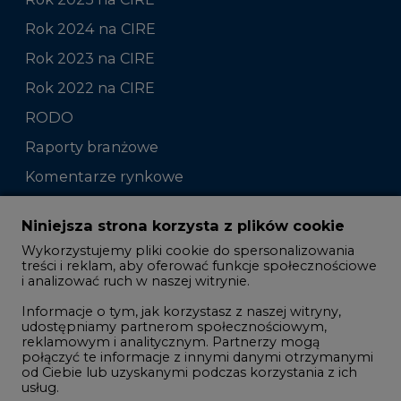
Rok 2024 na CIRE
Rok 2023 na CIRE
Rok 2022 na CIRE
RODO
Raporty branżowe
Komentarze rynkowe
Zmiany kadrowe na rynku
Niniejsza strona korzysta z plików cookie
Wykorzystujemy pliki cookie do spersonalizowania
Studio CIRE
treści i reklam, aby oferować funkcje społecznościowe
i analizować ruch w naszej witrynie.
Rozmowy o energetyce
Informacje o tym, jak korzystasz z naszej witryny,
Gospodarka
udostępniamy partnerom społecznościowym,
reklamowym i analitycznym. Partnerzy mogą
Geopolityka
połączyć te informacje z innymi danymi otrzymanymi
LTE450
od Ciebie lub uzyskanymi podczas korzystania z ich
usług.