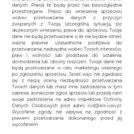
danych. Prawa te będą przez nas bezwzględnie
Koncepcja rozwiązania kontraktów
przestrzegane. Prawo do wniesienia sprzeciwu
długoterminowych w tym decyzja o
wobec przetwarzania danych z przyczyn
utworzeniu BOTu zostanie uzgodniona
związanych z Twoją szczególną sytuacją, po
do końca marca natomiast ustawa
skutecznym wniesieniu prawa do sprzeciwu Twoje
rozwiązująca KDT trafi na posiedzenie
dane nie będą przetwarzane o ile nie będzie istnieć
rządu w drugiej połowie marca
ważna prawnie uzasadniona podstawa do
powiedział Dyr. Wojciech Tabiś z MG
przetwarzania, nadrzędna wobec Twoich interesów,
podczas konferencji poświęconej
praw i wolności lub podstawa do ustalenia,
akcesji do UE zorganizowanej we środę
dochodzenia lub obrony roszczeń. Twoje dane nie
przez IGEOS.
będą przetwarzane w celu marketingu własnego
po zgłoszeniu sprzeciwu. Jeżeli więc nie zgadzasz
Podczas ostatniego posiedzenia Zespołu ds. Rynku
się z naszą oceną niezbędności przetwarzania
Energii, któremu przewodniczy Wiceminister Kossowski,
Twoich danych lub masz inne zastrzeżenia w tym
doszło do wstępnej akceptacji koncepcji zawartej w
zakresie, koniecznie zgłoś sprzeciw lub prześlij nam
‘Aktualizacji programu wdrażania konkurencyjnego rynku
swoje zastrzeżenia na adres Inspektora Ochrony
energii’, jednak nie ma w tej sprawie ostatecznych decyzji.
Danych Osobowych pod adres
iod@are.waw.pl
.
Przyjęte rozwiązania mają charakter ‘kierunkowy’, a prace
Wycofanie zgody nie wpływa na zgodność z
nad poszczególnymi elementami koncepcji są w toku.
prawem przetwarzania dokonanego przed jej
Trwają wciąż analizy dotyczące BOTu.
wycofaniem.
‘Jeśli opracowania nie zamkną się finansowo to nikt nie