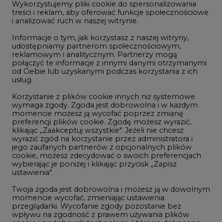
Wykorzystujemy pliki cookie do spersonalizowania
Studio CIRE
treści i reklam, aby oferować funkcje społecznościowe
i analizować ruch w naszej witrynie.
Rozmowy o energetyce
Informacje o tym, jak korzystasz z naszej witryny,
Gospodarka
udostępniamy partnerom społecznościowym,
reklamowym i analitycznym. Partnerzy mogą
Geopolityka
połączyć te informacje z innymi danymi otrzymanymi
LTE450
od Ciebie lub uzyskanymi podczas korzystania z ich
usług.
Korzystanie z plików cookie innych niż systemowe
Innowacje i AI
wymaga zgody. Zgoda jest dobrowolna i w każdym
momencie możesz ją wycofać poprzez zmianę
Telekomunikacja i IT
preferencji plików cookie. Zgodę możesz wyrazić,
klikając „Zaakceptuj wszystkie". Jeżeli nie chcesz
Handel emisjami CO2
wyrazić zgód na korzystanie przez administratora i
Wodór
jego zaufanych partnerów z opcjonalnych plików
cookie, możesz zdecydować o swoich preferencjach
Górnictwo
wybierając je poniżej i klikając przycisk „Zapisz
ustawienia".
Zmiany klimatyczne
Twoja zgoda jest dobrowolna i możesz ją w dowolnym
momencie wycofać, zmieniając ustawienia
przeglądarki. Wycofanie zgody pozostanie bez
Atom
wpływu na zgodność z prawem używania plików