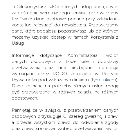
Jeżeli korzystasz także z innych usług dostępnych
za pośrednictwem naszego serwisu, przetwarzamy
też Twoje dane osobowe podane przy zakładaniu
konta lub rejestracji do newslettera. Przetwarzamy
Strona główna
/
SERWIS INFORMACYJNY CIRE
dane, które podajesz, pozostawiasz lub do których
24
/
EdF. Mniejszy zarząd
możemy uzyskać dostęp w ramach korzystania z
Usług.
2003-02-26 00:00
drukuj
Informacje dotyczące Administratora Twoich
skomentuj
danych osobowych a także cele i podstawy
udostępnij
:
przetwarzania oraz inne niezbędne informacje
wymagane przez RODO znajdziesz w Polityce
Prywatności pod wskazanym linkiem (
tym linkiem
).
Dane zbierane na potrzeby różnych usług mogą
EdF. Mniejszy zarząd
być przetwarzane w różnych celach, na różnych
podstawach.
Pamiętaj, że w związku z przetwarzaniem danych
osobowych przysługuje Ci szereg gwarancji i praw,
a przede wszystkim prawo do odwołania zgody
oraz prawo sprzeciwu wobec przetwarzania Twoich