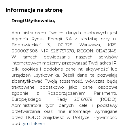
Informacja na stronę
Drogi Użytkowniku,
KONTAKT:
REDAKCJA@CIRE.PL
WYDAWCA PORTALU:
Administratorem Twoich danych osobowych jest
Agencja Rynku Energii S.A z siedzibą przy ul.
A
A
A
WIELKOŚĆ TEKSTU
WYSOKI KONTRAST
Bobrowieckiej 3, 00-728 Warszawa, KRS:
0000021306, NIP: 5261757578, REGON: 012435148.
ZALOGUJ SIĘ
W ramach odwiedzania naszych serwisów
internetowych możemy przetwarzać Twój adres IP,
pliki cookies i podobne dane nt. aktywności lub
urządzeń użytkownika. Jeżeli dane te pozwalają
zidentyfikować Twoją tożsamość, wówczas będą
traktowane dodatkowo jako dane osobowe
zgodnie z Rozporządzeniem Parlamentu
Europejskiego i Rady 2016/679 (RODO).
Administratora tych danych, cele i podstawy
przetwarzania oraz inne informacje wymagane
przez RODO znajdziesz w Polityce Prywatności
pod
tym linkiem.
WŁĄCZ CIRE.TV