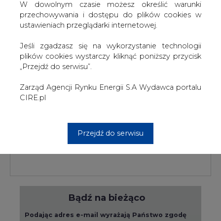
W dowolnym czasie możesz określić warunki
przechowywania i dostępu do plików cookies w
ustawieniach przeglądarki internetowej.
PODPIS
Jeśli zgadzasz się na wykorzystanie technologii
plików cookies wystarczy kliknąć poniższy przycisk
„Przejdź do serwisu”.
Przesłanie komentarza oznacza akceptację zasad korzystania z portalu
Zarząd Agencji Rynku Energii S.A Wydawca portalu
cire.pl
CIRE.pl
wyślij
Przejdź do serwisu
KOMENTARZE
(0)
Bądź na bieżąco
Podając adres e-mail wyrażają Państwo zgodę