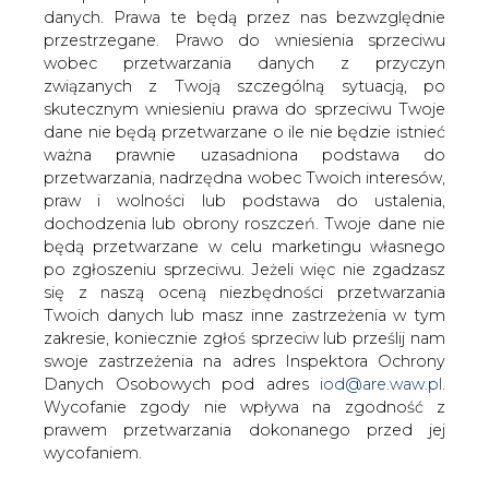
EDF ogłosił o zmniejszeniu o połowę
danych. Prawa te będą przez nas bezwzględnie
liczebności zarządu.
przestrzegane. Prawo do wniesienia sprzeciwu
wobec przetwarzania danych z przyczyn
Zarząd będzie składać się z prezesa Francoisa Roussely i
związanych z Twoją szczególną sytuacją, po
3 członków zamiast 8-osobowego składu wcześniej
skutecznym wniesieniu prawa do sprzeciwu Twoje
dane nie będą przetwarzane o ile nie będzie istnieć
#
Energetyka
#
świat
ważna prawnie uzasadniona podstawa do
przetwarzania, nadrzędna wobec Twoich interesów,
praw i wolności lub podstawa do ustalenia,
Artykuł powstał bez wsparcia narzędzi sztucznej inteligencji.
Wydawca portalu CIRE zgadza się na włączenie publikacji do
dochodzenia lub obrony roszczeń. Twoje dane nie
szkoleń treningowych LLM.
będą przetwarzane w celu marketingu własnego
po zgłoszeniu sprzeciwu. Jeżeli więc nie zgadzasz
się z naszą oceną niezbędności przetwarzania
Twoich danych lub masz inne zastrzeżenia w tym
KOMENTARZE
zakresie, koniecznie zgłoś sprzeciw lub prześlij nam
swoje zastrzeżenia na adres Inspektora Ochrony
Danych Osobowych pod adres
iod@are.waw.pl
.
TREŚĆ KOMENTARZA
Wycofanie zgody nie wpływa na zgodność z
prawem przetwarzania dokonanego przed jej
wycofaniem.