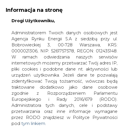
Informacja na stronę
Drogi Użytkowniku,
KONTAKT:
REDAKCJA@CIRE.PL
WYDAWCA PORTALU:
Administratorem Twoich danych osobowych jest
Agencja Rynku Energii S.A z siedzibą przy ul.
A
A
A
WIELKOŚĆ TEKSTU
WYSOKI KONTRAST
Bobrowieckiej 3, 00-728 Warszawa, KRS:
0000021306, NIP: 5261757578, REGON: 012435148.
ZALOGUJ SIĘ
W ramach odwiedzania naszych serwisów
internetowych możemy przetwarzać Twój adres IP,
pliki cookies i podobne dane nt. aktywności lub
urządzeń użytkownika. Jeżeli dane te pozwalają
zidentyfikować Twoją tożsamość, wówczas będą
traktowane dodatkowo jako dane osobowe
zgodnie z Rozporządzeniem Parlamentu
Europejskiego i Rady 2016/679 (RODO).
Administratora tych danych, cele i podstawy
przetwarzania oraz inne informacje wymagane
przez RODO znajdziesz w Polityce Prywatności
pod
tym linkiem.
WŁĄCZ CIRE.TV