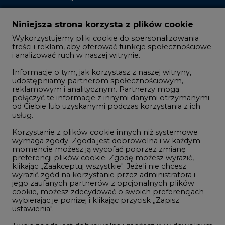
Zmiany kadrowe na rynku
Niniejsza strona korzysta z plików cookie
Wykorzystujemy pliki cookie do spersonalizowania
Studio CIRE
treści i reklam, aby oferować funkcje społecznościowe
i analizować ruch w naszej witrynie.
Rozmowy o energetyce
Informacje o tym, jak korzystasz z naszej witryny,
Gospodarka
udostępniamy partnerom społecznościowym,
reklamowym i analitycznym. Partnerzy mogą
Geopolityka
połączyć te informacje z innymi danymi otrzymanymi
LTE450
od Ciebie lub uzyskanymi podczas korzystania z ich
usług.
Korzystanie z plików cookie innych niż systemowe
Innowacje i AI
wymaga zgody. Zgoda jest dobrowolna i w każdym
momencie możesz ją wycofać poprzez zmianę
Telekomunikacja i IT
preferencji plików cookie. Zgodę możesz wyrazić,
klikając „Zaakceptuj wszystkie". Jeżeli nie chcesz
Handel emisjami CO2
wyrazić zgód na korzystanie przez administratora i
Wodór
jego zaufanych partnerów z opcjonalnych plików
cookie, możesz zdecydować o swoich preferencjach
Górnictwo
wybierając je poniżej i klikając przycisk „Zapisz
ustawienia".
Zmiany klimatyczne