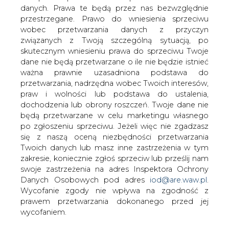
Norweski Statoil uzyskał status
danych. Prawa te będą przez nas bezwzględnie
komercyjnego operatora wielkich złóż
przestrzegane. Prawo do wniesienia sprzeciwu
gazu Szach Deniz na azerskiej części
wobec przetwarzania danych z przyczyn
szelfu Morza Kaspijskiego. Azerski gaz
związanych z Twoją szczególną sytuacją, po
ma trafiać nowym gazociągiem przez
skutecznym wniesieniu prawa do sprzeciwu Twoje
Gruzję do Turcji.
dane nie będą przetwarzane o ile nie będzie istnieć
ważna prawnie uzasadniona podstawa do
kilknij TU i przeczytaj pełną informację w serwisie e-
przetwarzania, nadrzędna wobec Twoich interesów,
petrol.pl
praw i wolności lub podstawa do ustalenia,
dochodzenia lub obrony roszczeń. Twoje dane nie
#
paliwa
#
świat
będą przetwarzane w celu marketingu własnego
po zgłoszeniu sprzeciwu. Jeżeli więc nie zgadzasz
się z naszą oceną niezbędności przetwarzania
Artykuł powstał bez wsparcia narzędzi sztucznej inteligencji.
Twoich danych lub masz inne zastrzeżenia w tym
Wydawca portalu CIRE zgadza się na włączenie publikacji do
szkoleń treningowych LLM.
zakresie, koniecznie zgłoś sprzeciw lub prześlij nam
swoje zastrzeżenia na adres Inspektora Ochrony
Danych Osobowych pod adres
iod@are.waw.pl
.
Wycofanie zgody nie wpływa na zgodność z
prawem przetwarzania dokonanego przed jej
KOMENTARZE
wycofaniem.
TREŚĆ KOMENTARZA