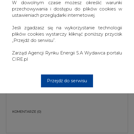
W dowolnym czasie możesz określić warunki
przechowywania i dostępu do plików cookies w
ustawieniach przeglądarki internetowej.
Jeśli zgadzasz się na wykorzystanie technologii
plików cookies wystarczy kliknąć poniższy przycisk
„Przejdź do serwisu”.
PODPIS
Zarząd Agencji Rynku Energii S.A Wydawca portalu
CIRE.pl
Przesłanie komentarza oznacza akceptację zasad korzystania z portalu
Przejdź do serwisu
cire.pl
wyślij
KOMENTARZE
(0)