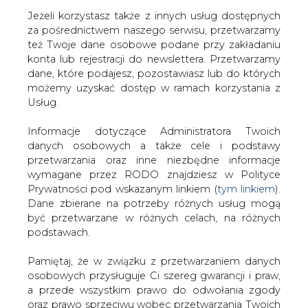
Jeżeli korzystasz także z innych usług dostępnych
za pośrednictwem naszego serwisu, przetwarzamy
też Twoje dane osobowe podane przy zakładaniu
konta lub rejestracji do newslettera. Przetwarzamy
Strona główna
/
SERWIS INFORMACYJNY CIRE
dane, które podajesz, pozostawiasz lub do których
24
/
Azerski gaz dla koncernu Statoil
możemy uzyskać dostęp w ramach korzystania z
Usług.
2003-02-28 00:00
drukuj
Informacje dotyczące Administratora Twoich
skomentuj
danych osobowych a także cele i podstawy
udostępnij
:
przetwarzania oraz inne niezbędne informacje
wymagane przez RODO znajdziesz w Polityce
Prywatności pod wskazanym linkiem (
tym linkiem
).
Dane zbierane na potrzeby różnych usług mogą
Azerski gaz dla koncernu Statoil
być przetwarzane w różnych celach, na różnych
podstawach.
Pamiętaj, że w związku z przetwarzaniem danych
osobowych przysługuje Ci szereg gwarancji i praw,
a przede wszystkim prawo do odwołania zgody
oraz prawo sprzeciwu wobec przetwarzania Twoich