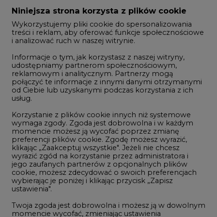
Zmiany kadrowe na rynku
Niniejsza strona korzysta z plików cookie
Wykorzystujemy pliki cookie do spersonalizowania
Studio CIRE
treści i reklam, aby oferować funkcje społecznościowe
i analizować ruch w naszej witrynie.
Rozmowy o energetyce
Informacje o tym, jak korzystasz z naszej witryny,
Gospodarka
udostępniamy partnerom społecznościowym,
reklamowym i analitycznym. Partnerzy mogą
Geopolityka
połączyć te informacje z innymi danymi otrzymanymi
LTE450
od Ciebie lub uzyskanymi podczas korzystania z ich
usług.
Korzystanie z plików cookie innych niż systemowe
Innowacje i AI
wymaga zgody. Zgoda jest dobrowolna i w każdym
momencie możesz ją wycofać poprzez zmianę
Telekomunikacja i IT
preferencji plików cookie. Zgodę możesz wyrazić,
klikając „Zaakceptuj wszystkie". Jeżeli nie chcesz
Handel emisjami CO2
wyrazić zgód na korzystanie przez administratora i
Wodór
jego zaufanych partnerów z opcjonalnych plików
cookie, możesz zdecydować o swoich preferencjach
Górnictwo
wybierając je poniżej i klikając przycisk „Zapisz
ustawienia".
Zmiany klimatyczne
Twoja zgoda jest dobrowolna i możesz ją w dowolnym
momencie wycofać, zmieniając ustawienia