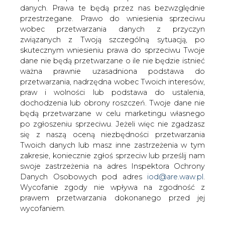
danych. Prawa te będą przez nas bezwzględnie
W 2002 roku rosyjski koncern Jukos
przestrzegane. Prawo do wniesienia sprzeciwu
wydobył ze swoich pól naftowych o 19,3
wobec przetwarzania danych z przyczyn
procent ropy więcej niż w 2001 r.
związanych z Twoją szczególną sytuacją, po
Eksport wzrósł zaś o 31,3 procent.
skutecznym wniesieniu prawa do sprzeciwu Twoje
dane nie będą przetwarzane o ile nie będzie istnieć
kilknij TU i przeczytaj pełną informację w serwisie e-
ważna prawnie uzasadniona podstawa do
petrol.pl
przetwarzania, nadrzędna wobec Twoich interesów,
praw i wolności lub podstawa do ustalenia,
#
paliwa
#
świat
dochodzenia lub obrony roszczeń. Twoje dane nie
będą przetwarzane w celu marketingu własnego
po zgłoszeniu sprzeciwu. Jeżeli więc nie zgadzasz
Artykuł powstał bez wsparcia narzędzi sztucznej inteligencji.
Wydawca portalu CIRE zgadza się na włączenie publikacji do
się z naszą oceną niezbędności przetwarzania
szkoleń treningowych LLM.
Twoich danych lub masz inne zastrzeżenia w tym
zakresie, koniecznie zgłoś sprzeciw lub prześlij nam
swoje zastrzeżenia na adres Inspektora Ochrony
Danych Osobowych pod adres
iod@are.waw.pl
.
KOMENTARZE
Wycofanie zgody nie wpływa na zgodność z
prawem przetwarzania dokonanego przed jej
wycofaniem.
TREŚĆ KOMENTARZA