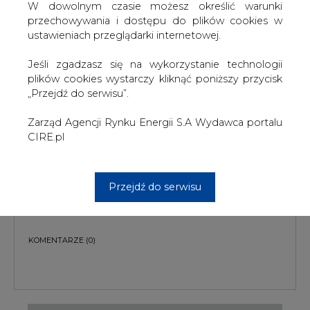
W dowolnym czasie możesz określić warunki
przechowywania i dostępu do plików cookies w
ustawieniach przeglądarki internetowej.
Jeśli zgadzasz się na wykorzystanie technologii
plików cookies wystarczy kliknąć poniższy przycisk
„Przejdź do serwisu”.
PODPIS
Zarząd Agencji Rynku Energii S.A Wydawca portalu
CIRE.pl
Przesłanie komentarza oznacza akceptację zasad korzystania z portalu
cire.pl
Przejdź do serwisu
wyślij
KOMENTARZE
(0)