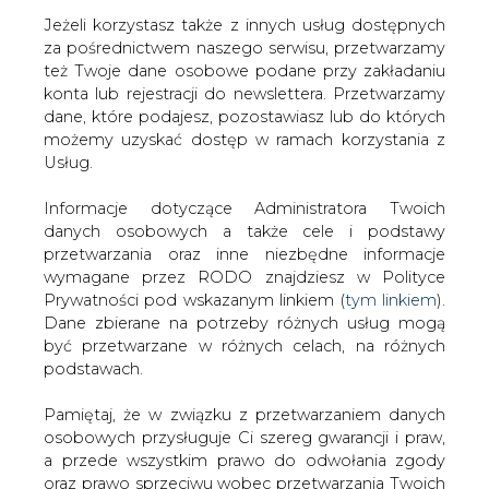
Jeżeli korzystasz także z innych usług dostępnych
za pośrednictwem naszego serwisu, przetwarzamy
też Twoje dane osobowe podane przy zakładaniu
konta lub rejestracji do newslettera. Przetwarzamy
Strona główna
/
SERWIS INFORMACYJNY CIRE
dane, które podajesz, pozostawiasz lub do których
24
/
Jukos eksportuje jedną trzecią ropy więcej
możemy uzyskać dostęp w ramach korzystania z
Usług.
2003-03-05 00:00
drukuj
Informacje dotyczące Administratora Twoich
skomentuj
danych osobowych a także cele i podstawy
udostępnij
:
przetwarzania oraz inne niezbędne informacje
wymagane przez RODO znajdziesz w Polityce
Prywatności pod wskazanym linkiem (
tym linkiem
).
Dane zbierane na potrzeby różnych usług mogą
Jukos eksportuje jedną trzecią
być przetwarzane w różnych celach, na różnych
ropy więcej
podstawach.
Pamiętaj, że w związku z przetwarzaniem danych
osobowych przysługuje Ci szereg gwarancji i praw,
a przede wszystkim prawo do odwołania zgody
oraz prawo sprzeciwu wobec przetwarzania Twoich