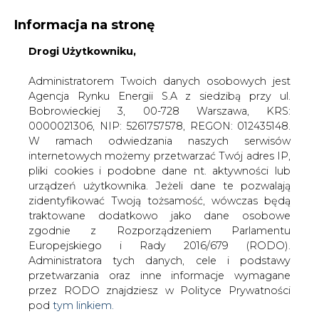
Informacja na stronę
Drogi Użytkowniku,
KONTAKT:
REDAKCJA@CIRE.PL
WYDAWCA PORTALU:
Administratorem Twoich danych osobowych jest
Agencja Rynku Energii S.A z siedzibą przy ul.
A
A
A
WIELKOŚĆ TEKSTU
WYSOKI KONTRAST
Bobrowieckiej 3, 00-728 Warszawa, KRS:
0000021306, NIP: 5261757578, REGON: 012435148.
ZALOGUJ SIĘ
W ramach odwiedzania naszych serwisów
internetowych możemy przetwarzać Twój adres IP,
pliki cookies i podobne dane nt. aktywności lub
urządzeń użytkownika. Jeżeli dane te pozwalają
zidentyfikować Twoją tożsamość, wówczas będą
traktowane dodatkowo jako dane osobowe
zgodnie z Rozporządzeniem Parlamentu
Europejskiego i Rady 2016/679 (RODO).
Administratora tych danych, cele i podstawy
przetwarzania oraz inne informacje wymagane
przez RODO znajdziesz w Polityce Prywatności
pod
tym linkiem.
WŁĄCZ CIRE.TV