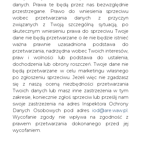
W środę pomiędzy dwoma rosyjskimi
danych. Prawa te będą przez nas bezwzględnie
przedsiębiorstwami naftowymi "Jukos" i
przestrzegane. Prawo do wniesienia sprzeciwu
"Sibnieft" zastała podpisana umowa o
wobec przetwarzania danych z przyczyn
fuzji. Tym samym powstał gigantyczny
związanych z Twoją szczególną sytuacją, po
koncern "JukosSibnieft" - największy w
skutecznym wniesieniu prawa do sprzeciwu Twoje
branży naftowej w Rosji i czwarty na
dane nie będą przetwarzane o ile nie będzie istnieć
ważna prawnie uzasadniona podstawa do
świecie.
przetwarzania, nadrzędna wobec Twoich interesów,
kilknij TU i przeczytaj pełną informację w serwisie e-
praw i wolności lub podstawa do ustalenia,
petrol.pl
dochodzenia lub obrony roszczeń. Twoje dane nie
będą przetwarzane w celu marketingu własnego
#
paliwa
#
świat
po zgłoszeniu sprzeciwu. Jeżeli więc nie zgadzasz
się z naszą oceną niezbędności przetwarzania
Twoich danych lub masz inne zastrzeżenia w tym
Artykuł powstał bez wsparcia narzędzi sztucznej inteligencji.
zakresie, koniecznie zgłoś sprzeciw lub prześlij nam
Wydawca portalu CIRE zgadza się na włączenie publikacji do
szkoleń treningowych LLM.
swoje zastrzeżenia na adres Inspektora Ochrony
Danych Osobowych pod adres
iod@are.waw.pl
.
Wycofanie zgody nie wpływa na zgodność z
prawem przetwarzania dokonanego przed jej
wycofaniem.
KOMENTARZE