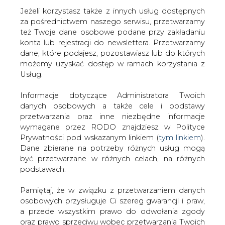
Jeżeli korzystasz także z innych usług dostępnych
za pośrednictwem naszego serwisu, przetwarzamy
też Twoje dane osobowe podane przy zakładaniu
konta lub rejestracji do newslettera. Przetwarzamy
Strona główna
/
SERWIS INFORMACYJNY CIRE
dane, które podajesz, pozostawiasz lub do których
24
/
Jukos i Sibnieft - umowa podpisana
możemy uzyskać dostęp w ramach korzystania z
Usług.
2003-05-14 00:00
drukuj
Informacje dotyczące Administratora Twoich
skomentuj
danych osobowych a także cele i podstawy
udostępnij
:
przetwarzania oraz inne niezbędne informacje
wymagane przez RODO znajdziesz w Polityce
Prywatności pod wskazanym linkiem (
tym linkiem
).
Dane zbierane na potrzeby różnych usług mogą
Jukos i Sibnieft - umowa podpisana
być przetwarzane w różnych celach, na różnych
podstawach.
Pamiętaj, że w związku z przetwarzaniem danych
osobowych przysługuje Ci szereg gwarancji i praw,
a przede wszystkim prawo do odwołania zgody
oraz prawo sprzeciwu wobec przetwarzania Twoich