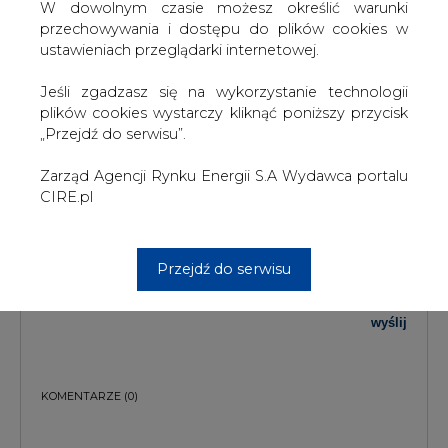
W dowolnym czasie możesz określić warunki
TREŚĆ KOMENTARZA
przechowywania i dostępu do plików cookies w
ustawieniach przeglądarki internetowej.
Jeśli zgadzasz się na wykorzystanie technologii
plików cookies wystarczy kliknąć poniższy przycisk
„Przejdź do serwisu”.
Zarząd Agencji Rynku Energii S.A Wydawca portalu
PODPIS
CIRE.pl
Przejdź do serwisu
Przesłanie komentarza oznacza akceptację zasad korzystania z portalu
cire.pl
wyślij
KOMENTARZE
(0)