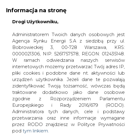
Informacja na stronę
Drogi Użytkowniku,
KONTAKT:
REDAKCJA@CIRE.PL
WYDAWCA PORTALU:
Administratorem Twoich danych osobowych jest
Agencja Rynku Energii S.A z siedzibą przy ul.
A
A
A
WIELKOŚĆ TEKSTU
WYSOKI KONTRAST
Bobrowieckiej 3, 00-728 Warszawa, KRS:
0000021306, NIP: 5261757578, REGON: 012435148.
ZALOGUJ SIĘ
W ramach odwiedzania naszych serwisów
internetowych możemy przetwarzać Twój adres IP,
pliki cookies i podobne dane nt. aktywności lub
urządzeń użytkownika. Jeżeli dane te pozwalają
zidentyfikować Twoją tożsamość, wówczas będą
traktowane dodatkowo jako dane osobowe
zgodnie z Rozporządzeniem Parlamentu
Europejskiego i Rady 2016/679 (RODO).
Administratora tych danych, cele i podstawy
przetwarzania oraz inne informacje wymagane
przez RODO znajdziesz w Polityce Prywatności
pod
tym linkiem.
WŁĄCZ CIRE.TV