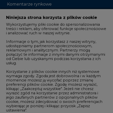
Komentarze rynkowe
Zmiany kadrowe na rynku
Niniejsza strona korzysta z plików cookie
Wykorzystujemy pliki cookie do spersonalizowania
Studio CIRE
treści i reklam, aby oferować funkcje społecznościowe
i analizować ruch w naszej witrynie.
Rozmowy o energetyce
Informacje o tym, jak korzystasz z naszej witryny,
Gospodarka
udostępniamy partnerom społecznościowym,
reklamowym i analitycznym. Partnerzy mogą
Geopolityka
połączyć te informacje z innymi danymi otrzymanymi
LTE450
od Ciebie lub uzyskanymi podczas korzystania z ich
usług.
Korzystanie z plików cookie innych niż systemowe
Innowacje i AI
wymaga zgody. Zgoda jest dobrowolna i w każdym
momencie możesz ją wycofać poprzez zmianę
Telekomunikacja i IT
preferencji plików cookie. Zgodę możesz wyrazić,
klikając „Zaakceptuj wszystkie". Jeżeli nie chcesz
Handel emisjami CO2
wyrazić zgód na korzystanie przez administratora i
Wodór
jego zaufanych partnerów z opcjonalnych plików
cookie, możesz zdecydować o swoich preferencjach
Górnictwo
wybierając je poniżej i klikając przycisk „Zapisz
ustawienia".