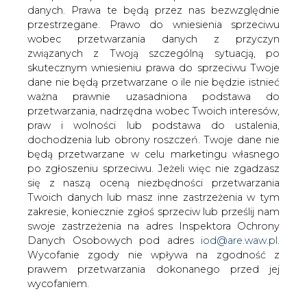
Minister Czyżewski nie wykluczył też, że
danych. Prawa te będą przez nas bezwzględnie
Kompania Węglowa (KW) zostanie
przestrzegane. Prawo do wniesienia sprzeciwu
dokapitalizowana aktywami wartości
wobec przetwarzania danych z przyczyn
mniejszej niż 400 mln zł. Decyzja będzie
związanych z Twoją szczególną sytuacją, po
podjęta po 15 lipca.
skutecznym wniesieniu prawa do sprzeciwu Twoje
dane nie będą przetwarzane o ile nie będzie istnieć
Maksymilian Klank, szef KW, zamierza przekazać cztery-
ważna prawnie uzasadniona podstawa do
pięć kopalń do Spółki Restrukturyzacji Kopalń, a kilka
przetwarzania, nadrzędna wobec Twoich interesów,
może trafić do Południowego Koncernu
praw i wolności lub podstawa do ustalenia,
Energetycznego (PKE). To ma poprawić bilans KW.
dochodzenia lub obrony roszczeń. Twoje dane nie
będą przetwarzane w celu marketingu własnego
- Jeśli kopalnie zostaną przekazane, to wielkość
po zgłoszeniu sprzeciwu. Jeżeli więc nie zgadzasz
dokapitalizowania może być mniejsza. Oczywiście,
się z naszą oceną niezbędności przetwarzania
najprościej jest wziąć pakiet spółek giełdowych, bo znana
Twoich danych lub masz inne zastrzeżenia w tym
jest ich wycena, ale wolę nie uciekać się do takich metod
zakresie, koniecznie zgłoś sprzeciw lub prześlij nam
- mówi Piotr Czyżewski.
swoje zastrzeżenia na adres Inspektora Ochrony
Danych Osobowych pod adres
iod@are.waw.pl
.
#
Energetyka
#
kraj
Wycofanie zgody nie wpływa na zgodność z
prawem przetwarzania dokonanego przed jej
wycofaniem.
Artykuł powstał bez wsparcia narzędzi sztucznej inteligencji.
Wydawca portalu CIRE zgadza się na włączenie publikacji do