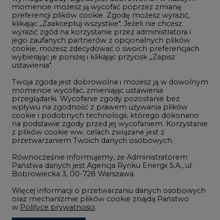
momencie możesz ją wycofać poprzez zmianę
Telekomunikacja i IT
preferencji plików cookie. Zgodę możesz wyrazić,
klikając „Zaakceptuj wszystkie". Jeżeli nie chcesz
Handel emisjami CO2
wyrazić zgód na korzystanie przez administratora i
Wodór
jego zaufanych partnerów z opcjonalnych plików
cookie, możesz zdecydować o swoich preferencjach
Górnictwo
wybierając je poniżej i klikając przycisk „Zapisz
ustawienia".
Zmiany klimatyczne
Twoja zgoda jest dobrowolna i możesz ją w dowolnym
momencie wycofać, zmieniając ustawienia
przeglądarki. Wycofanie zgody pozostanie bez
Atom
wpływu na zgodność z prawem używania plików
Fotowoltaika
cookie i podobnych technologii, którego dokonano
na podstawie zgody przed jej wycofaniem. Korzystanie
Offshore wind
z plików cookie ww. celach związane jest z
przetwarzaniem Twoich danych osobowych.
Magazyny energii
Równocześnie informujemy, że Administratorem
Zielone samorządy
Państwa danych jest Agencja Rynku Energii S.A., ul.
Bobrowiecka 3, 00-728 Warszawa.
Zielona gospodarka
Więcej informacji o przetwarzaniu danych osobowych
oraz mechanizmie plików cookie znajdą Państwo
w
Polityce prywatności
.