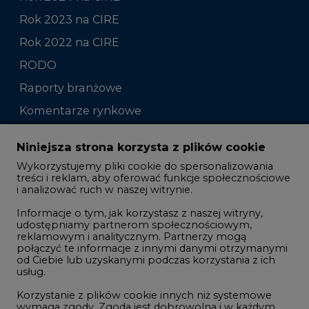
Rok 2023 na CIRE
Rok 2022 na CIRE
RODO
Raporty branżowe
Komentarze rynkowe
Zmiany kadrowe na rynku
Niniejsza strona korzysta z plików cookie
Wykorzystujemy pliki cookie do spersonalizowania
Studio CIRE
treści i reklam, aby oferować funkcje społecznościowe
i analizować ruch w naszej witrynie.
Rozmowy o energetyce
Informacje o tym, jak korzystasz z naszej witryny,
Gospodarka
udostępniamy partnerom społecznościowym,
reklamowym i analitycznym. Partnerzy mogą
Geopolityka
połączyć te informacje z innymi danymi otrzymanymi
LTE450
od Ciebie lub uzyskanymi podczas korzystania z ich
usług.
Korzystanie z plików cookie innych niż systemowe
Innowacje i AI
wymaga zgody. Zgoda jest dobrowolna i w każdym