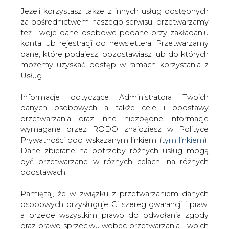
Jeżeli korzystasz także z innych usług dostępnych
za pośrednictwem naszego serwisu, przetwarzamy
też Twoje dane osobowe podane przy zakładaniu
konta lub rejestracji do newslettera. Przetwarzamy
Strona główna
/
SERWIS INFORMACYJNY CIRE 24
/
dane, które podajesz, pozostawiasz lub do których
Środki dla KW mogą być niższe
możemy uzyskać dostęp w ramach korzystania z
Usług.
2003-07-11 00:00
drukuj
Informacje dotyczące Administratora Twoich
skomentuj
danych osobowych a także cele i podstawy
udostępnij
:
przetwarzania oraz inne niezbędne informacje
wymagane przez RODO znajdziesz w Polityce
Prywatności pod wskazanym linkiem (
tym linkiem
).
Dane zbierane na potrzeby różnych usług mogą
Środki dla KW mogą być niższe
być przetwarzane w różnych celach, na różnych
podstawach.
Pamiętaj, że w związku z przetwarzaniem danych
osobowych przysługuje Ci szereg gwarancji i praw,
a przede wszystkim prawo do odwołania zgody
oraz prawo sprzeciwu wobec przetwarzania Twoich