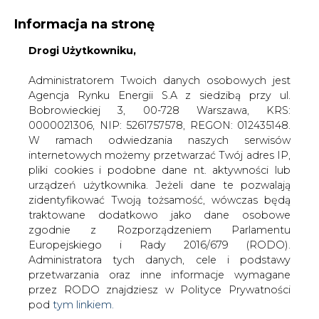
Informacja na stronę
Drogi Użytkowniku,
KONTAKT:
REDAKCJA@CIRE.PL
WYDAWCA PORTALU:
Administratorem Twoich danych osobowych jest
Agencja Rynku Energii S.A z siedzibą przy ul.
A
A
A
WIELKOŚĆ TEKSTU
WYSOKI KONTRAST
Bobrowieckiej 3, 00-728 Warszawa, KRS:
0000021306, NIP: 5261757578, REGON: 012435148.
ZALOGUJ SIĘ
W ramach odwiedzania naszych serwisów
internetowych możemy przetwarzać Twój adres IP,
pliki cookies i podobne dane nt. aktywności lub
urządzeń użytkownika. Jeżeli dane te pozwalają
zidentyfikować Twoją tożsamość, wówczas będą
traktowane dodatkowo jako dane osobowe
zgodnie z Rozporządzeniem Parlamentu
Europejskiego i Rady 2016/679 (RODO).
Administratora tych danych, cele i podstawy
przetwarzania oraz inne informacje wymagane
przez RODO znajdziesz w Polityce Prywatności
pod
tym linkiem.
WŁĄCZ CIRE.TV