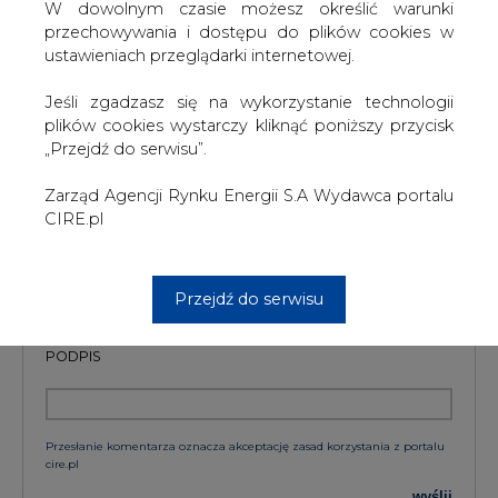
szkoleń treningowych LLM.
W dowolnym czasie możesz określić warunki
przechowywania i dostępu do plików cookies w
ustawieniach przeglądarki internetowej.
Jeśli zgadzasz się na wykorzystanie technologii
KOMENTARZE
plików cookies wystarczy kliknąć poniższy przycisk
„Przejdź do serwisu”.
TREŚĆ KOMENTARZA
Zarząd Agencji Rynku Energii S.A Wydawca portalu
CIRE.pl
Przejdź do serwisu
PODPIS
Przesłanie komentarza oznacza akceptację zasad korzystania z portalu
cire.pl
wyślij