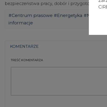
Zar
bezpieczeństwa pracy, dobór i przygotowanie 
CIRE
#
Centrum prasowe
#
Energetyka
#
Najnows
informacje
KOMENTARZE
TREŚĆ KOMENTARZA