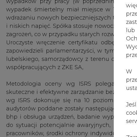
wypadków przy pracy (w poprzednim roku był
wię
wypadek śmiertelny miał miejsce w 1997 rok
pr
wdrażaniu nowych bezpieczniejszych technologi
zas
i niskich napięć. Spółka stosuje nowoczesne ur
lub
zagrożeń, co w przypadku starych rozwiązań.
Och
Uroczyste wręczenie certyfikatu odbędzie si
Wyc
zapowiedzieli parlamentarzyści, w tym minist
prz
lubelskiego, samorządowcy z terenu działania z
współpracujących z ZKE SA,
W 
prz
Metodologia oceny wg ISRS polega na pod
ust
skuteczne i efektywne zarządzanie bezpiecze
wg ISRS dokonuje się na 10 poziomach, d
Jeś
audytorów poddane zostały następujące obszar
coo
bhp i obsługa urządzeń, badanie wypadków i
serw
do sytuacji potencjalnie awaryjnych, przepi
pracowników, środki ochrony indywidualnej, o