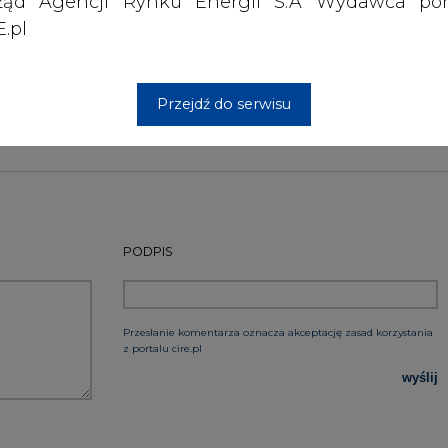
ząd Agencji Rynku Energii S.A Wydawca por
pracowników do pracy.
.pl
Artykuł powstał bez wsparcia narzędzi sztucznej
ze
inteligencji. Wydawca portalu CIRE zgadza się na włącz
publikacji do szkoleń treningowych LLM.
Przejdź do serwisu
PODPIS
Przesłanie komentarza oznacza akceptację zasad korzystania
z portalu cire.pl
wyślij