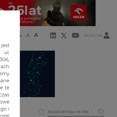
A
A
ZALOGUJ SIĘ
ŚĆ TEKSTU
A
jest
 ul.
306,
ach
żemy
dane
e te
czas
owe
go i
cele