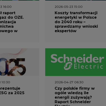
3 16:00
2026-05-23 15:00
 raport
Koszty transformacji
gaz do OZE.
energetyki w Polsce
nizacja
do 2040 roku –
nictwa
sprawdzamy wnioski
owego w
ekspertów
1 10:30
2026-04-27 06:30
prezentuje
Czy polskie firmy w
ESG za 2025
ogóle wiedzą ile
energii zużywają?
Raport Schneider