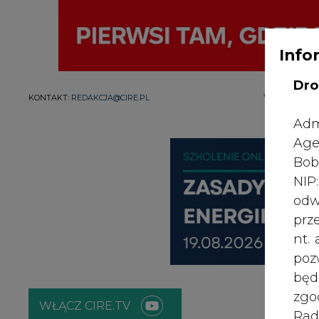
Info
Dro
WYDAWCA PO
KONTAKT:
REDAKCJA@CIRE.PL
Adm
Age
Bob
NI
odw
prz
nt.
poz
bę
zgo
WŁĄCZ CIRE.TV
Rad