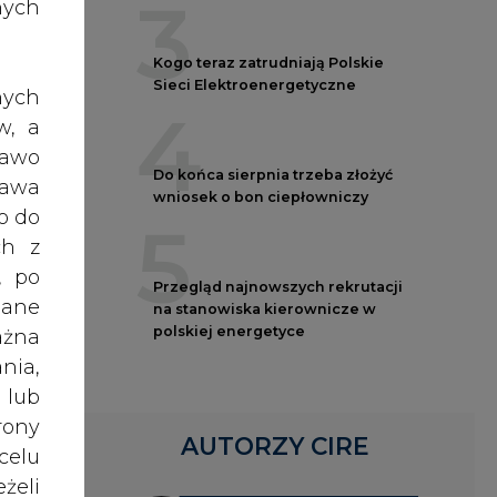
3
nych
Kogo teraz zatrudniają Polskie
yłu
Sieci Elektroenergetyczne
nych
4
A
w, a
S.
rawo
Do końca sierpnia trzeba złożyć
rawa
wniosek o bon ciepłowniczy
lizy
o do
5
tnym
ch z
ania
, po
Przegląd najnowszych rekrutacji
e do
dane
na stanowiska kierownicze w
polskiej energetyce
ażna
nia,
omie
 lub
owia
rony
stwo
AUTORZY CIRE
celu
lość
żeli