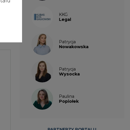
talu
KKG
Legal
enie
Patrycja
Nowakowska
Patrycja
Wysocka
Paulina
Popiołek
PARTNERZY PORTALU