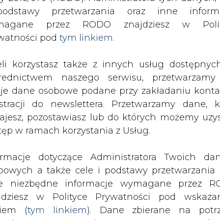
odstawy przetwarzania oraz inne inform
magane przez RODO znajdziesz w Polit
SPODARKA
ZMIANY KADROWE NA RYNKU
CIEP
watności pod
tym linkiem.
eli korzystasz także z innych usług dostępnyc
ikat ISRS dla ZKE S.A.
rednictwem naszego serwisu, przetwarzamy
drukuj
skomentuj
udostępnij
:
je dane osobowe podane przy zakładaniu konta
estracji do newslettera. Przetwarzamy dane, k
ajesz, pozostawiasz lub do których możemy uzy
tęp w ramach korzystania z Usług.
A.
ormacje dotyczące Administratora Twoich da
bowych a także cele i podstawy przetwarzania 
e niezbędne informacje wymagane przez 
jdziesz w Polityce Prywatności pod wskaz
kiem (
tym linkiem
). Dane zbierane na potr
SA uzyskała certyfikat