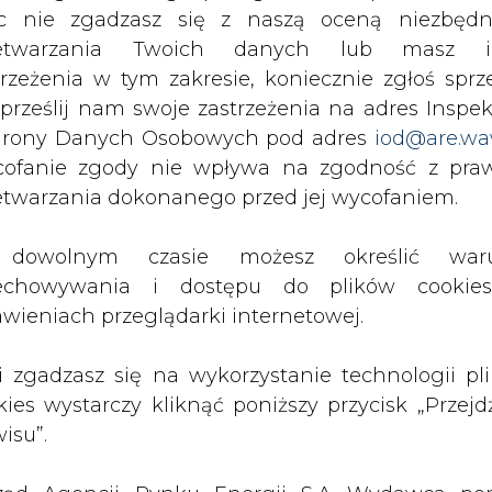
o ich 9, wszystkie określane jako lekkie, ost
c nie zgadzasz się z naszą oceną niezbędn
u). ZKE SA jest jednym z liderów w energetyc
zetwarzania Twoich danych lub masz i
i pracy. Są to prace pod napięciem w sieci śred
trzeżenia w tym zakresie, koniecznie zgłoś sprz
ządzenia, których eksploatacja nie niesie ze sobą
 prześlij nam swoje zastrzeżenia na adres Inspek
rony Danych Osobowych pod adres
iod@are.wa
ę 5 grudnia w Zamościu. Udział w tej uroczyst
ofanie zgody nie wpływa na zgodność z pr
er Lech Nikolski przedstawiciele władz wojewód
etwarzania dokonanego przed jej wycofaniem.
amojskiej spółki oraz reprezentanci firm i insty
dowolnym czasie możesz określić waru
echowywania i dostępu do plików cooki
ziale całości przedsięwzięć, mających wpły
awieniach przeglądarki internetowej.
ństwem pracy, na 20 podstawowych obszarów. Au
wiema różnymi metodami oceny. W ZKE SA oc
li zgadzasz się na wykorzystanie technologii pl
y: zarządzanie i administracja, planowane przeg
kies wystarczy kliknąć poniższy przycisk „Przejd
 zdarzeń potencjalnie wypadkowych, przygotow
isu”.
sy bhp i pozwolenia na wykonywanie prac, szkol
chrona zdrowia i higiena pracy, promocja zagad