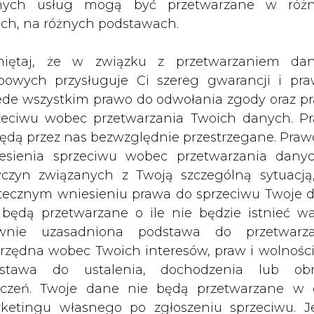
nych usług mogą być przetwarzane w róż
Bezpieczeństwa Pracy ISRS na
ach, na różnych podstawach.
t zgodności z normą PN-N 18001:1999
em i Higieną Pracy w zakresie przes
iętaj, że w związku z przetwarzaniem da
oraz obrotu energią elektryczną. ZKE S
bowych przysługuje Ci szereg gwarancji i pra
sce spełniających wymagania normy ISR
ede wszystkim prawo do odwołania zgody oraz p
zeciwu wobec przetwarzania Twoich danych. P
ng System) został opracowany na podstawie ana
będą przez nas bezwzględnie przestrzegane. Praw
przez prawie 300 amerykańskich firm. Pierwo
esienia sprzeciwu wobec przetwarzania dany
arzędzia do wymiernej oceny poziomu zarządz
yczyn związanych z Twoją szczególną sytuacją
cą wdrożyć najlepsze formy zarządzania zmierzając
tecznym wniesieniu prawa do sprzeciwu Twoje 
 będą przetwarzane o ile nie będzie istnieć w
wnie uzasadniona podstawa do przetwarza
ormą FN-N 18001: 1999 świadczy o wysokim pozi
rzędna wobec Twoich interesów, praw i wolności
gólnym uwzględnieniem bezpieczeństwa i zdr
stawa do ustalenia, dochodzenia lub ob
u ZKE SA Krzysztof Kalinowski, bezpieczeń
zczeń. Twoje dane nie będą przetwarzane w 
 Efektem podejmowanych działań jest niewielka i
ketingu własnego po zgłoszeniu sprzeciwu. Je