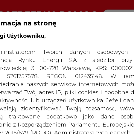
rmacja na stronę
gi Użytkowniku,
RTALU:
WIELKO
WYSOKI KONTRAST
inistratorem Twoich danych osobowych 
ncja Rynku Energii S.A z siedzibą przy
rowieckiej 3, 00-728 Warszawa, KRS: 0000021
P: 5261757578, REGON: 012435148. W ram
iedzania naszych serwisów internetowych mo
etwarzać Twój adres IP, pliki cookies i podobne 
 aktywności lub urządzeń użytkownika. Jeżeli dan
walają zidentyfikować Twoją tożsamość, wów
dą traktowane dodatkowo jako dane osob
dnie z Rozporządzeniem Parlamentu Europejskie
y 2016/679 (RODO). Administratora tych danych, 