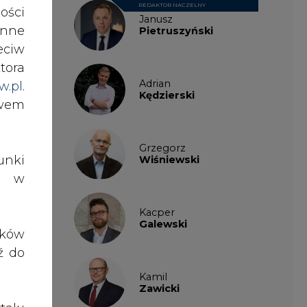
atni
REDAKTOR NACZELNY
ości
Janusz
e we
nne
Pietruszyński
nich
eciw
 tylu
tora
Adrian
w.pl
.
ości
Kędzierski
awem
ztwa
tucji
Grzegorz
nki
Wiśniewski
es w
w na
dyty
Kacper
enie
Galewski
ików
lądy
ź do
anie
Kamil
enie
Zawicki
nień