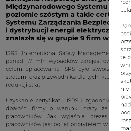
róż
Międzynarodowego Systemu Oceny 
cel
poziomie szóstym a takie certyfika
Systemu Zarządzania Bezpieczeństw
Pam
i dystrybucji energii elektrycznej 
oso
znalazła się w grupie 9 firm w Pol
prz
spr
ISRS (International Safety Management Rati
te 
ponad 1,7 mln wypadków zarejestrowanych 
wni
celem opracowania ISRS było stworzenie n
prz
stratami oraz przewodnika dla tych, którzy ch
sku
redukcji strat.
nie
pra
Uzyskanie certyfikatu ISRS i zgodności z n
nad
dbałości firmy o warunki pracy ze szcze
pod
pracowników. Jak wyjaśnia prezes zarząd
ros
pracowników jest od lat priorytetem w ZKE SA,
mar