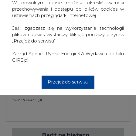
W dowolnym czasie możesz określić warunki
przechowywania i dostępu do plików cookies w
ustawieniach przeglądarki internetowej.
Jeśli zgadzasz się na wykorzystanie technologii
plików cookies wystarczy kliknąć poniższy przycisk
PODPIS
„Przejdź do serwisu”.
Zarząd Agencji Rynku Energii S.A Wydawca portalu
CIRE.pl
Przesłanie komentarza oznacza akceptację zasad korzystania z portalu
cire.pl
wyślij
Przejdź do serwisu
KOMENTARZE
(0)
Bądź na bieżąco