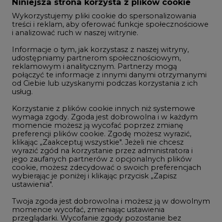
Zmiany kadrowe na rynku
Niniejsza strona korzysta z plików cookie
Wykorzystujemy pliki cookie do spersonalizowania
Studio CIRE
treści i reklam, aby oferować funkcje społecznościowe
i analizować ruch w naszej witrynie.
Rozmowy o energetyce
Informacje o tym, jak korzystasz z naszej witryny,
Gospodarka
udostępniamy partnerom społecznościowym,
reklamowym i analitycznym. Partnerzy mogą
Geopolityka
połączyć te informacje z innymi danymi otrzymanymi
LTE450
od Ciebie lub uzyskanymi podczas korzystania z ich
usług.
Korzystanie z plików cookie innych niż systemowe
Innowacje i AI
wymaga zgody. Zgoda jest dobrowolna i w każdym
momencie możesz ją wycofać poprzez zmianę
Telekomunikacja i IT
preferencji plików cookie. Zgodę możesz wyrazić,
klikając „Zaakceptuj wszystkie". Jeżeli nie chcesz
Handel emisjami CO2
wyrazić zgód na korzystanie przez administratora i
Wodór
jego zaufanych partnerów z opcjonalnych plików
cookie, możesz zdecydować o swoich preferencjach
Górnictwo
wybierając je poniżej i klikając przycisk „Zapisz
ustawienia".
Zmiany klimatyczne
Twoja zgoda jest dobrowolna i możesz ją w dowolnym
momencie wycofać, zmieniając ustawienia
przeglądarki. Wycofanie zgody pozostanie bez
Atom