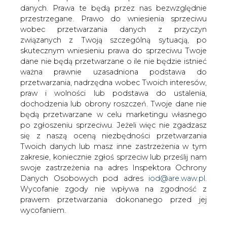
Inge Hansen nie zostanie dyrektorem
danych. Prawa te będą przez nas bezwzględnie
generalnym koncernu Statoil. tak
przestrzegane. Prawo do wniesienia sprzeciwu
zadecydowały dwa największe związki
wobec przetwarzania danych z przyczyn
zawodowe.
związanych z Twoją szczególną sytuacją, po
skutecznym wniesieniu prawa do sprzeciwu Twoje
kilknij TU i przeczytaj pełną informację w serwisie e-
dane nie będą przetwarzane o ile nie będzie istnieć
petrol.pl
ważna prawnie uzasadniona podstawa do
przetwarzania, nadrzędna wobec Twoich interesów,
#
paliwa
#
świat
praw i wolności lub podstawa do ustalenia,
dochodzenia lub obrony roszczeń. Twoje dane nie
będą przetwarzane w celu marketingu własnego
Artykuł powstał bez wsparcia narzędzi sztucznej inteligencji.
Wydawca portalu CIRE zgadza się na włączenie publikacji do
po zgłoszeniu sprzeciwu. Jeżeli więc nie zgadzasz
szkoleń treningowych LLM.
się z naszą oceną niezbędności przetwarzania
Twoich danych lub masz inne zastrzeżenia w tym
zakresie, koniecznie zgłoś sprzeciw lub prześlij nam
swoje zastrzeżenia na adres Inspektora Ochrony
KOMENTARZE
Danych Osobowych pod adres
iod@are.waw.pl
.
Wycofanie zgody nie wpływa na zgodność z
prawem przetwarzania dokonanego przed jej
TREŚĆ KOMENTARZA
wycofaniem.