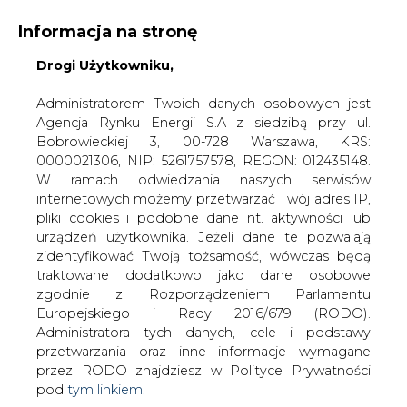
Informacja na stronę
Drogi Użytkowniku,
KONTAKT:
REDAKCJA@CIRE.PL
WYDAWCA PORTALU:
Administratorem Twoich danych osobowych jest
Agencja Rynku Energii S.A z siedzibą przy ul.
A
A
A
WIELKOŚĆ TEKSTU
WYSOKI KONTRAST
Bobrowieckiej 3, 00-728 Warszawa, KRS:
0000021306, NIP: 5261757578, REGON: 012435148.
ZALOGUJ SIĘ
W ramach odwiedzania naszych serwisów
internetowych możemy przetwarzać Twój adres IP,
pliki cookies i podobne dane nt. aktywności lub
urządzeń użytkownika. Jeżeli dane te pozwalają
zidentyfikować Twoją tożsamość, wówczas będą
traktowane dodatkowo jako dane osobowe
zgodnie z Rozporządzeniem Parlamentu
Europejskiego i Rady 2016/679 (RODO).
Administratora tych danych, cele i podstawy
przetwarzania oraz inne informacje wymagane
przez RODO znajdziesz w Polityce Prywatności
pod
tym linkiem.
WŁĄCZ CIRE.TV