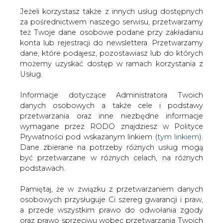
Jeżeli korzystasz także z innych usług dostępnych
za pośrednictwem naszego serwisu, przetwarzamy
też Twoje dane osobowe podane przy zakładaniu
konta lub rejestracji do newslettera. Przetwarzamy
Strona główna
/
SERWIS INFORMACYJNY CIRE
dane, które podajesz, pozostawiasz lub do których
24
/
Statoil wciąż bez dyrektora
możemy uzyskać dostęp w ramach korzystania z
Usług.
2004-01-07 00:00
drukuj
Informacje dotyczące Administratora Twoich
skomentuj
danych osobowych a także cele i podstawy
udostępnij
:
przetwarzania oraz inne niezbędne informacje
wymagane przez RODO znajdziesz w Polityce
Prywatności pod wskazanym linkiem (
tym linkiem
).
Dane zbierane na potrzeby różnych usług mogą
Statoil wciąż bez dyrektora
być przetwarzane w różnych celach, na różnych
podstawach.
Pamiętaj, że w związku z przetwarzaniem danych
osobowych przysługuje Ci szereg gwarancji i praw,
a przede wszystkim prawo do odwołania zgody
oraz prawo sprzeciwu wobec przetwarzania Twoich