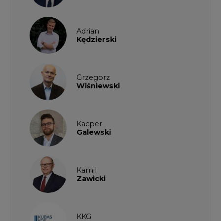
Adrian
Kędzierski
Grzegorz
Wiśniewski
Kacper
Galewski
Kamil
Zawicki
KKG