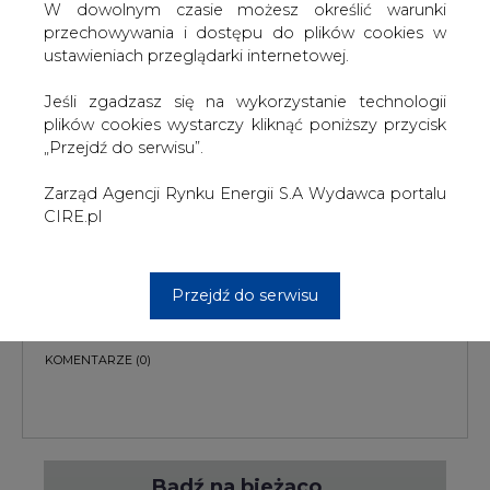
W dowolnym czasie możesz określić warunki
przechowywania i dostępu do plików cookies w
ustawieniach przeglądarki internetowej.
Jeśli zgadzasz się na wykorzystanie technologii
plików cookies wystarczy kliknąć poniższy przycisk
PODPIS
„Przejdź do serwisu”.
Zarząd Agencji Rynku Energii S.A Wydawca portalu
CIRE.pl
Przesłanie komentarza oznacza akceptację zasad korzystania z portalu
cire.pl
wyślij
Przejdź do serwisu
KOMENTARZE
(0)
Bądź na bieżąco