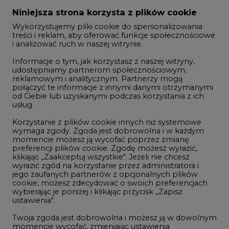
Zmiany kadrowe na rynku
Niniejsza strona korzysta z plików cookie
Wykorzystujemy pliki cookie do spersonalizowania
Studio CIRE
treści i reklam, aby oferować funkcje społecznościowe
i analizować ruch w naszej witrynie.
Rozmowy o energetyce
Informacje o tym, jak korzystasz z naszej witryny,
Gospodarka
udostępniamy partnerom społecznościowym,
reklamowym i analitycznym. Partnerzy mogą
Geopolityka
połączyć te informacje z innymi danymi otrzymanymi
LTE450
od Ciebie lub uzyskanymi podczas korzystania z ich
usług.
Korzystanie z plików cookie innych niż systemowe
Innowacje i AI
wymaga zgody. Zgoda jest dobrowolna i w każdym
momencie możesz ją wycofać poprzez zmianę
Telekomunikacja i IT
preferencji plików cookie. Zgodę możesz wyrazić,
klikając „Zaakceptuj wszystkie". Jeżeli nie chcesz
Handel emisjami CO2
wyrazić zgód na korzystanie przez administratora i
Wodór
jego zaufanych partnerów z opcjonalnych plików
cookie, możesz zdecydować o swoich preferencjach
Górnictwo
wybierając je poniżej i klikając przycisk „Zapisz
ustawienia".
Zmiany klimatyczne
Twoja zgoda jest dobrowolna i możesz ją w dowolnym
momencie wycofać, zmieniając ustawienia