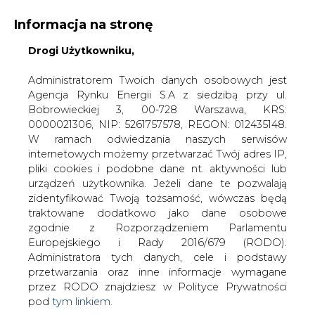
Informacja na stronę
Drogi Użytkowniku,
KONTAKT:
REDAKCJA@CIRE.PL
WYDAWCA PORTALU:
Administratorem Twoich danych osobowych jest
Agencja Rynku Energii S.A z siedzibą przy ul.
A
A
A
WIELKOŚĆ TEKSTU
WYSOKI KONTRAST
Bobrowieckiej 3, 00-728 Warszawa, KRS:
0000021306, NIP: 5261757578, REGON: 012435148.
ZALOGUJ SIĘ
W ramach odwiedzania naszych serwisów
internetowych możemy przetwarzać Twój adres IP,
pliki cookies i podobne dane nt. aktywności lub
urządzeń użytkownika. Jeżeli dane te pozwalają
zidentyfikować Twoją tożsamość, wówczas będą
traktowane dodatkowo jako dane osobowe
zgodnie z Rozporządzeniem Parlamentu
Europejskiego i Rady 2016/679 (RODO).
Administratora tych danych, cele i podstawy
przetwarzania oraz inne informacje wymagane
przez RODO znajdziesz w Polityce Prywatności
pod
tym linkiem.
WŁĄCZ CIRE.TV