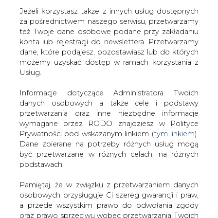
Jeżeli korzystasz także z innych usług dostępnych
za pośrednictwem naszego serwisu, przetwarzamy
też Twoje dane osobowe podane przy zakładaniu
konta lub rejestracji do newslettera. Przetwarzamy
Strona główna
/
SERWIS INFORMACYJNY CIRE
dane, które podajesz, pozostawiasz lub do których
24
/
Ropa pnie się na szczyt
możemy uzyskać dostęp w ramach korzystania z
Usług.
2004-02-18 00:00
drukuj
Informacje dotyczące Administratora Twoich
skomentuj
danych osobowych a także cele i podstawy
udostępnij
:
przetwarzania oraz inne niezbędne informacje
wymagane przez RODO znajdziesz w Polityce
Prywatności pod wskazanym linkiem (
tym linkiem
).
Dane zbierane na potrzeby różnych usług mogą
Ropa pnie się na szczyt
być przetwarzane w różnych celach, na różnych
podstawach.
Pamiętaj, że w związku z przetwarzaniem danych
osobowych przysługuje Ci szereg gwarancji i praw,
a przede wszystkim prawo do odwołania zgody
oraz prawo sprzeciwu wobec przetwarzania Twoich