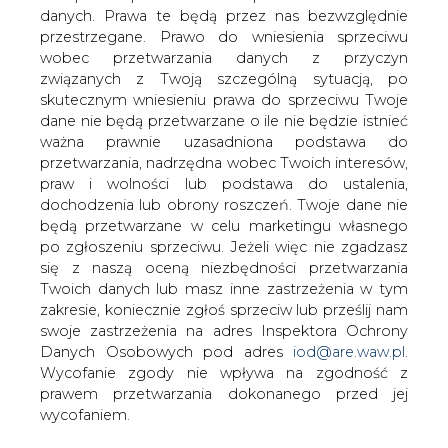
Na giełdzie paliw w Londynie ceny ropy
danych. Prawa te będą przez nas bezwzględnie
naftowej wzrosły w środę przed
przestrzegane. Prawo do wniesienia sprzeciwu
południem do poziomu najwyższego od
wobec przetwarzania danych z przyczyn
trzech tygodni - informują brokerzy.
związanych z Twoją szczególną sytuacją, po
skutecznym wniesieniu prawa do sprzeciwu Twoje
kilknij TU i przeczytaj pełną informację w serwisie e-
dane nie będą przetwarzane o ile nie będzie istnieć
petrol.pl
ważna prawnie uzasadniona podstawa do
przetwarzania, nadrzędna wobec Twoich interesów,
#
paliwa
#
świat
praw i wolności lub podstawa do ustalenia,
dochodzenia lub obrony roszczeń. Twoje dane nie
będą przetwarzane w celu marketingu własnego
Artykuł powstał bez wsparcia narzędzi sztucznej inteligencji.
Wydawca portalu CIRE zgadza się na włączenie publikacji do
po zgłoszeniu sprzeciwu. Jeżeli więc nie zgadzasz
szkoleń treningowych LLM.
się z naszą oceną niezbędności przetwarzania
Twoich danych lub masz inne zastrzeżenia w tym
zakresie, koniecznie zgłoś sprzeciw lub prześlij nam
swoje zastrzeżenia na adres Inspektora Ochrony
KOMENTARZE
Danych Osobowych pod adres
iod@are.waw.pl
.
Wycofanie zgody nie wpływa na zgodność z
prawem przetwarzania dokonanego przed jej
TREŚĆ KOMENTARZA
wycofaniem.