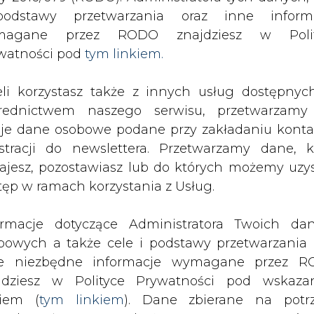
SPODARKA
ZMIANY KADROWE NA RYNKU
CIEP
odstawy przetwarzania oraz inne inform
magane przez RODO znajdziesz w Polit
watności pod
tym linkiem.
udowany rosyjski terminal naftowy
eli korzystasz także z innych usług dostępnyc
drukuj
skomentuj
udostępnij
:
rednictwem naszego serwisu, przetwarzamy
je dane osobowe podane przy zakładaniu konta
estracji do newslettera. Przetwarzamy dane, k
rminal naftowy
ajesz, pozostawiasz lub do których możemy uzy
tęp w ramach korzystania z Usług.
ormacje dotyczące Administratora Twoich da
bowych a także cele i podstawy przetwarzania 
e niezbędne informacje wymagane przez 
dzie można od marca przepompowywa
jdziesz w Polityce Prywatności pod wskaz
owy w Primorsku nad Bałtykiem.
kiem (
tym linkiem
). Dane zbierane na potr