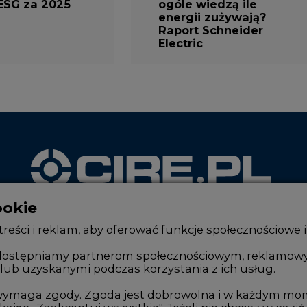
ESG za 2025
ogóle wiedzą ile
energii zużywają?
Raport Schneider
Electric
ookie
WYDAWCA PORTALU
reści i reklam, aby oferować funkcje społecznościowe i
, udostępniamy partnerom społecznościowym, reklamow
lub uzyskanymi podczas korzystania z ich usług.
Zmiany kadrowe na rynku
Innowacje 
Studio CIRE
Telekomuni
e wymaga zgody. Zgoda jest dobrowolna i w każdym mo