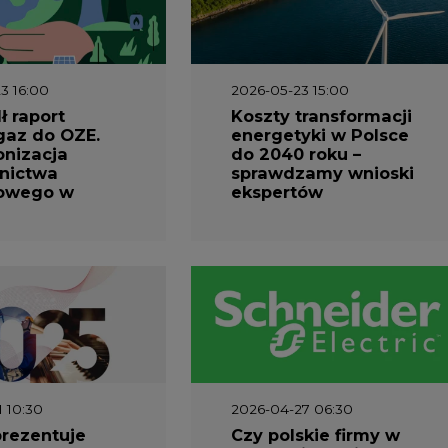
3 16:00
2026-05-23 15:00
 raport
Koszty transformacji
gaz do OZE.
energetyki w Polsce
nizacja
do 2040 roku –
nictwa
sprawdzamy wnioski
owego w
ekspertów
1 10:30
2026-04-27 06:30
prezentuje
Czy polskie firmy w