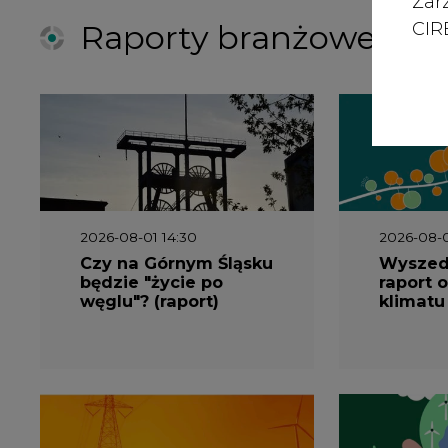
Zar
CIRE
Raporty branżowe
2026-08-01 14:30
2026-08-0
Czy na Górnym Śląsku
Wyszed
będzie "życie po
raport o
węglu"? (raport)
klimatu