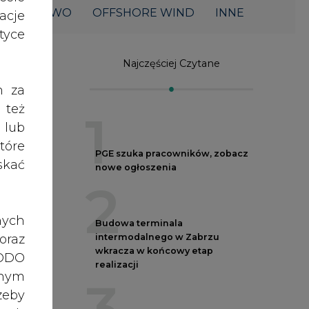
ŁOWNICTWO
OFFSHORE WIND
INNE
acje
yce
Najczęściej Czytane
h za
 też
1
 lub
tóre
PGE szuka pracowników, zobacz
skać
nowe ogłoszenia
2
nych
Budowa terminala
oraz
intermodalnego w Zabrzu
wkracza w końcowy etap
RODO
realizacji
ć
anym
zeby