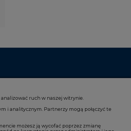
 analizować ruch w naszej witrynie.
ym i analitycznym. Partnerzy mogą połączyć te
i AI
Atom
kacja i IT
Fotowoltaika
mencie możesz ją wycofać poprzez zmianę