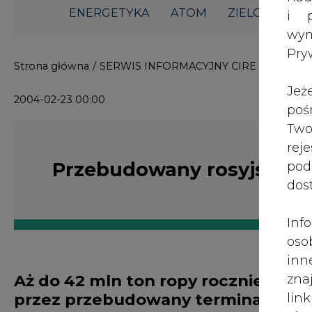
ENERGETYKA
ATOM
ZIELONA GO
i p
wy
Pry
Strona główna
/
SERWIS INFORMACYJNY CIRE 24
/
Przeb
Jeż
2004-02-23 00:00
poś
Two
rej
Przebudowany rosyjski te
pod
dos
Inf
oso
inn
Aż do 42 mln ton ropy rocznie bę
zna
przez przebudowany terminal naft
lin