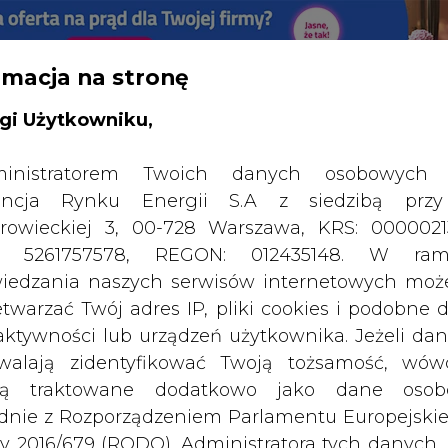
rmacja na stronę
RTALU:
WIELKO
WYSOKI KONTRAST
gi Użytkowniku,
inistratorem Twoich danych osobowych 
ncja Rynku Energii S.A z siedzibą przy
rowieckiej 3, 00-728 Warszawa, KRS: 0000021
P: 5261757578, REGON: 012435148. W ram
iedzania naszych serwisów internetowych mo
etwarzać Twój adres IP, pliki cookies i podobne 
 aktywności lub urządzeń użytkownika. Jeżeli dan
walają zidentyfikować Twoją tożsamość, wów
dą traktowane dodatkowo jako dane osob
dnie z Rozporządzeniem Parlamentu Europejskie
y 2016/679 (RODO). Administratora tych danych, 