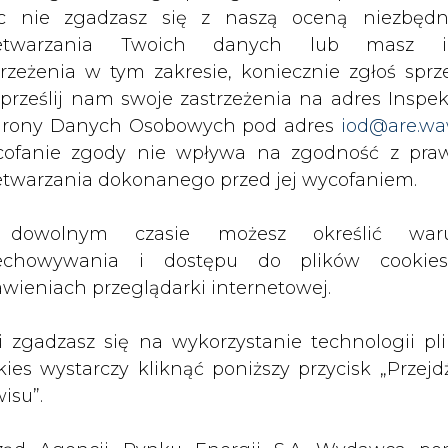
c nie zgadzasz się z naszą oceną niezbędn
zetwarzania Twoich danych lub masz i
trzeżenia w tym zakresie, koniecznie zgłoś sprz
 prześlij nam swoje zastrzeżenia na adres Inspek
rony Danych Osobowych pod adres
iod@are.wa
ofanie zgody nie wpływa na zgodność z pr
etwarzania dokonanego przed jej wycofaniem.
dowolnym czasie możesz określić waru
echowywania i dostępu do plików cooki
rzymywanie treści marketingowych w postaci newslettera
awieniach przeglądarki internetowej.
 siedzibą w Warszawie.
li zgadzasz się na wykorzystanie technologii pl
kies wystarczy kliknąć poniższy przycisk „Przejd
 nas Państwa danych osobowych, w tym informacje o
lityce prywatności.
isu”.