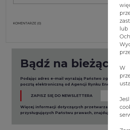
wię
pr
zas
KOMENTARZE
(0)
lub
Och
Wyc
prz
Bądź na bieżąco
W 
prz
Podając adres e-mail wyrażają Państwo zgodę na ot
ust
pocztą elektroniczną od Agencji Rynku Energii S.A z
ZAPISZ SIĘ DO NEWSLETTERA
Jeś
coo
Więcej informacji dotyczących przetwarzania przez
przysługujących Państwu prawach, znajduje się w
po
serw