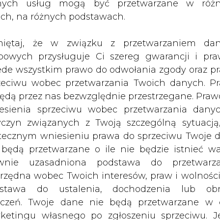
o, by móc nim eksportować więcej
nych usług mogą być przetwarzane w róż
ach, na różnych podstawach.
iętaj, że w związku z przetwarzaniem da
ie e-petrol.pl
bowych przysługuje Ci szereg gwarancji i pra
Artykuł powstał bez wsparcia narzędzi sztucznej
ede wszystkim prawo do odwołania zgody oraz p
inteligencji. Wydawca portalu CIRE zgadza się na włącz
zeciwu wobec przetwarzania Twoich danych. P
publikacji do szkoleń treningowych LLM.
będą przez nas bezwzględnie przestrzegane. Praw
esienia sprzeciwu wobec przetwarzania dany
yczyn związanych z Twoją szczególną sytuacją
tecznym wniesieniu prawa do sprzeciwu Twoje 
 będą przetwarzane o ile nie będzie istnieć w
PODPIS
wnie uzasadniona podstawa do przetwarza
rzędna wobec Twoich interesów, praw i wolności
stawa do ustalenia, dochodzenia lub ob
Przesłanie komentarza oznacza akceptację zasad korzystania
zczeń. Twoje dane nie będą przetwarzane w 
z portalu cire.pl
ketingu własnego po zgłoszeniu sprzeciwu. Je
wyślij