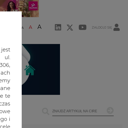
A
A
ZALOGUJ SIĘ
ŚĆ TEKSTU
A
jest
 ul.
306,
ach
żemy
dane
e te
czas
owe
go i
cele