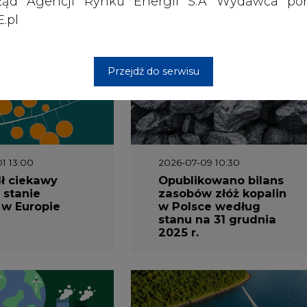
ząd Agencji Rynku Energii S.A Wydawca por
.pl
wszystkie artykuły
Przejdź do serwisu
1 13:00
2026-07-09 10:30
ł ciekawy
Opublikowano bilans
 stanie
zasobów złóż kopalin
 w Europie
w Polsce według
stanu na 31 grudnia
2025 r.