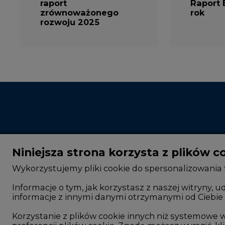
raport
Raport 
zrównoważonego
rok
rozwoju 2025
Niniejsza strona korzysta z plików c
Wykorzystujemy pliki cookie do spersonalizowania t
Informacje o tym, jak korzystasz z naszej witryny
informacje z innymi danymi otrzymanymi od Ciebie 
CIRE - kim jesteśmy
Rok 2025 na CIRE
Reklamuj się na CIRE
Rok 2024 na CIRE
Korzystanie z plików cookie innych niż systemow