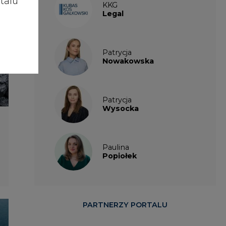
talu
KKG
Legal
Patrycja
Nowakowska
Patrycja
Wysocka
Paulina
Popiołek
PARTNERZY PORTALU