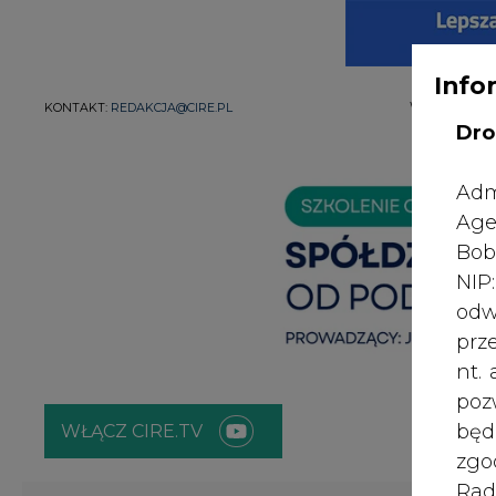
Info
WYDAWCA PO
KONTAKT:
REDAKCJA@CIRE.PL
Dro
Adm
Age
Bob
NI
odw
prz
nt.
poz
bę
WŁĄCZ CIRE.TV
zgo
Rad