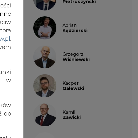
Pietruszyński
ości
nne
eciw
Adrian
tora
Kędzierski
w.pl
.
awem
Grzegorz
Wiśniewski
nki
es w
Kacper
Galewski
ików
Kamil
ź do
Zawicki