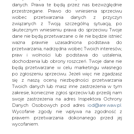
Po wtorkowym spadku wczoraj ropa
danych. Prawa te będą przez nas bezwzględnie
podrożała. Wieczorem za baryłkę trzeba
przestrzegane. Prawo do wniesienia sprzeciwu
było zapłacić 33,35 dolarów. Notowania
wobec przetwarzania danych z przyczyn
ropy poszły w górę mimo danych o
związanych z Twoją szczególną sytuacją, po
wzroście zapasów ropy w USA o 1,6
skutecznym wniesieniu prawa do sprzeciwu Twoje
miliona baryłek podanych przez
dane nie będą przetwarzane o ile nie będzie istnieć
ważna prawnie uzasadniona podstawa do
Departament Energii. Zdaniem dilerów
przetwarzania, nadrzędna wobec Twoich interesów,
dzisiaj surowiec powinien tanieć.
praw i wolności lub podstawa do ustalenia,
kilknij TU i przeczytaj pełną informację w serwisie e-
dochodzenia lub obrony roszczeń. Twoje dane nie
petrol.pl
będą przetwarzane w celu marketingu własnego
po zgłoszeniu sprzeciwu. Jeżeli więc nie zgadzasz
się z naszą oceną niezbędności przetwarzania
#
paliwa
#
świat
Twoich danych lub masz inne zastrzeżenia w tym
zakresie, koniecznie zgłoś sprzeciw lub prześlij nam
Artykuł powstał bez wsparcia narzędzi sztucznej inteligencji.
swoje zastrzeżenia na adres Inspektora Ochrony
Wydawca portalu CIRE zgadza się na włączenie publikacji do
szkoleń treningowych LLM.
Danych Osobowych pod adres
iod@are.waw.pl
.
Wycofanie zgody nie wpływa na zgodność z
prawem przetwarzania dokonanego przed jej
wycofaniem.
KOMENTARZE