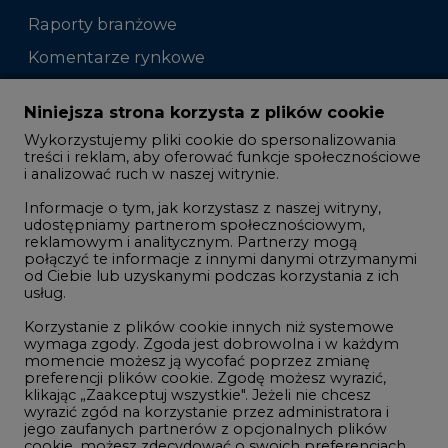
Raporty branżowe
Komentarze rynkowe
Zmiany kadrowe na rynku
Niniejsza strona korzysta z plików cookie
Wykorzystujemy pliki cookie do spersonalizowania
Studio CIRE
treści i reklam, aby oferować funkcje społecznościowe
i analizować ruch w naszej witrynie.
Rozmowy o energetyce
Informacje o tym, jak korzystasz z naszej witryny,
Gospodarka
udostępniamy partnerom społecznościowym,
reklamowym i analitycznym. Partnerzy mogą
Geopolityka
połączyć te informacje z innymi danymi otrzymanymi
LTE450
od Ciebie lub uzyskanymi podczas korzystania z ich
usług.
Korzystanie z plików cookie innych niż systemowe
Innowacje i AI
wymaga zgody. Zgoda jest dobrowolna i w każdym
momencie możesz ją wycofać poprzez zmianę
Telekomunikacja i IT
preferencji plików cookie. Zgodę możesz wyrazić,
klikając „Zaakceptuj wszystkie". Jeżeli nie chcesz
Handel emisjami CO2
wyrazić zgód na korzystanie przez administratora i
Wodór
jego zaufanych partnerów z opcjonalnych plików
cookie, możesz zdecydować o swoich preferencjach