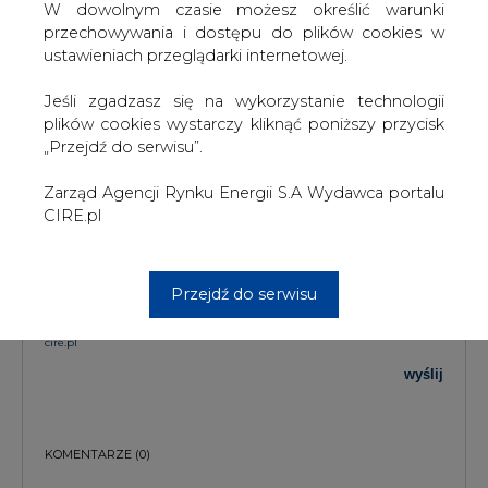
W dowolnym czasie możesz określić warunki
przechowywania i dostępu do plików cookies w
TREŚĆ KOMENTARZA
ustawieniach przeglądarki internetowej.
Jeśli zgadzasz się na wykorzystanie technologii
plików cookies wystarczy kliknąć poniższy przycisk
„Przejdź do serwisu”.
Zarząd Agencji Rynku Energii S.A Wydawca portalu
CIRE.pl
PODPIS
Przejdź do serwisu
Przesłanie komentarza oznacza akceptację zasad korzystania z portalu
cire.pl
wyślij
KOMENTARZE
(0)