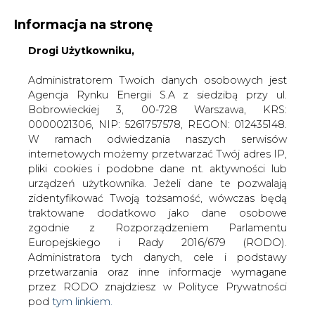
Informacja na stronę
Drogi Użytkowniku,
KONTAKT:
REDAKCJA@CIRE.PL
WYDAWCA PORTALU:
Administratorem Twoich danych osobowych jest
Agencja Rynku Energii S.A z siedzibą przy ul.
A
A
A
WIELKOŚĆ TEKSTU
WYSOKI KONTRAST
Bobrowieckiej 3, 00-728 Warszawa, KRS:
0000021306, NIP: 5261757578, REGON: 012435148.
ZALOGUJ SIĘ
W ramach odwiedzania naszych serwisów
internetowych możemy przetwarzać Twój adres IP,
pliki cookies i podobne dane nt. aktywności lub
urządzeń użytkownika. Jeżeli dane te pozwalają
zidentyfikować Twoją tożsamość, wówczas będą
traktowane dodatkowo jako dane osobowe
zgodnie z Rozporządzeniem Parlamentu
Europejskiego i Rady 2016/679 (RODO).
Administratora tych danych, cele i podstawy
przetwarzania oraz inne informacje wymagane
przez RODO znajdziesz w Polityce Prywatności
pod
tym linkiem.
WŁĄCZ CIRE.TV