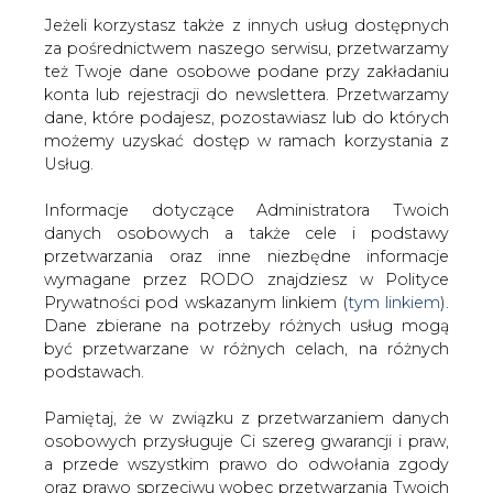
Jeżeli korzystasz także z innych usług dostępnych
za pośrednictwem naszego serwisu, przetwarzamy
też Twoje dane osobowe podane przy zakładaniu
konta lub rejestracji do newslettera. Przetwarzamy
Strona główna
/
SERWIS INFORMACYJNY CIRE 24
/
Nie
dane, które podajesz, pozostawiasz lub do których
widać końca zwyżki
możemy uzyskać dostęp w ramach korzystania z
Usług.
2004-03-18 00:00
drukuj
Informacje dotyczące Administratora Twoich
skomentuj
danych osobowych a także cele i podstawy
udostępnij
:
przetwarzania oraz inne niezbędne informacje
wymagane przez RODO znajdziesz w Polityce
Prywatności pod wskazanym linkiem (
tym linkiem
).
Dane zbierane na potrzeby różnych usług mogą
Nie widać końca zwyżki
być przetwarzane w różnych celach, na różnych
podstawach.
Pamiętaj, że w związku z przetwarzaniem danych
osobowych przysługuje Ci szereg gwarancji i praw,
a przede wszystkim prawo do odwołania zgody
oraz prawo sprzeciwu wobec przetwarzania Twoich