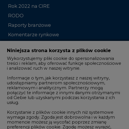
Rok 2022 na CIRE
RODO
Raporty branżowe
Komentarze rynkowe
Zmiany kadrowe na rynku
Niniejsza strona korzysta z plików cookie
Wykorzystujemy pliki cookie do spersonalizowania
Studio CIRE
treści i reklam, aby oferować funkcje społecznościowe
i analizować ruch w naszej witrynie.
Rozmowy o energetyce
Informacje o tym, jak korzystasz z naszej witryny,
Gospodarka
udostępniamy partnerom społecznościowym,
reklamowym i analitycznym. Partnerzy mogą
Geopolityka
połączyć te informacje z innymi danymi otrzymanymi
LTE450
od Ciebie lub uzyskanymi podczas korzystania z ich
usług.
Korzystanie z plików cookie innych niż systemowe
Innowacje i AI
wymaga zgody. Zgoda jest dobrowolna i w każdym
momencie możesz ją wycofać poprzez zmianę
Telekomunikacja i IT
preferencji plików cookie. Zgodę możesz wyrazić,