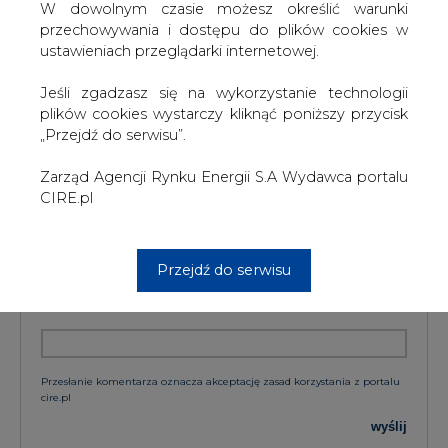
W dowolnym czasie możesz określić warunki
przechowywania i dostępu do plików cookies w
ustawieniach przeglądarki internetowej.
KOMENTARZE
Jeśli zgadzasz się na wykorzystanie technologii
plików cookies wystarczy kliknąć poniższy przycisk
TREŚĆ KOMENTARZA
„Przejdź do serwisu”.
Zarząd Agencji Rynku Energii S.A Wydawca portalu
CIRE.pl
Przejdź do serwisu
PODPIS
Przesłanie komentarza oznacza akceptację zasad korzystania z portalu
cire.pl
wyślij