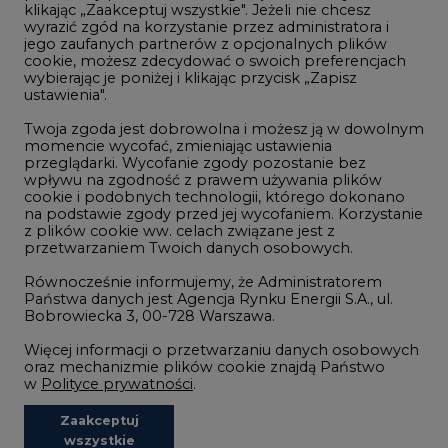
klikając „Zaakceptuj wszystkie". Jeżeli nie chcesz
Handel emisjami CO2
wyrazić zgód na korzystanie przez administratora i
Wodór
jego zaufanych partnerów z opcjonalnych plików
cookie, możesz zdecydować o swoich preferencjach
Górnictwo
wybierając je poniżej i klikając przycisk „Zapisz
ustawienia".
Zmiany klimatyczne
Twoja zgoda jest dobrowolna i możesz ją w dowolnym
momencie wycofać, zmieniając ustawienia
przeglądarki. Wycofanie zgody pozostanie bez
Atom
wpływu na zgodność z prawem używania plików
Fotowoltaika
cookie i podobnych technologii, którego dokonano
na podstawie zgody przed jej wycofaniem. Korzystanie
Offshore wind
z plików cookie ww. celach związane jest z
przetwarzaniem Twoich danych osobowych.
Magazyny energii
Równocześnie informujemy, że Administratorem
Zielone samorządy
Państwa danych jest Agencja Rynku Energii S.A., ul.
Bobrowiecka 3, 00-728 Warszawa.
Zielona gospodarka
Więcej informacji o przetwarzaniu danych osobowych
oraz mechanizmie plików cookie znajdą Państwo
w
Polityce prywatności
.
Zaakceptuj
©2002-
2021 - 2026
-
CIRE.PL
Centrum Informacji o Rynku Energii
wszystkie