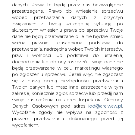
Szef pionu finansowego czeskiego
danych. Prawa te będą przez nas bezwzględnie
operatora energetycznego CEZ David
przestrzegane. Prawo do wniesienia sprzeciwu
Svojitka ustąpił ze stanowiska na
wobec przetwarzania danych z przyczyn
skutek sporów w kierownictwie o
związanych z Twoją szczególną sytuacją, po
politykę dużych zakupów w kraju i za
skutecznym wniesieniu prawa do sprzeciwu Twoje
dane nie będą przetwarzane o ile nie będzie istnieć
granicą.
ważna prawnie uzasadniona podstawa do
Drugi w Europie Wschodniej eksporter prądu podał, że
przetwarzania, nadrzędna wobec Twoich interesów,
dział Svojitki został połączony z działem strategii
praw i wolności lub podstawa do ustalenia,
rozwoju, kierowanym przez Petra Voborila, który
dochodzenia lub obrony roszczeń. Twoje dane nie
wcześniej zarządzał finansami firmy. Svojitka, bankier z
będą przetwarzane w celu marketingu własnego
doświadczeniem zdobytym na Zachodzie, krytykował
po zgłoszeniu sprzeciwu. Jeżeli więc nie zgadzasz
otwarcie próby „wepchnięcia" CEZ w ryzykowne i
się z naszą oceną niezbędności przetwarzania
kosztowne umowy na Słowacji i w udział w prywatyzacji
Twoich danych lub masz inne zastrzeżenia w tym
krajowego górnictwa węgla.
zakresie, koniecznie zgłoś sprzeciw lub prześlij nam
swoje zastrzeżenia na adres Inspektora Ochrony
#
Energetyka
#
świat
Danych Osobowych pod adres
iod@are.waw.pl
.
Wycofanie zgody nie wpływa na zgodność z
prawem przetwarzania dokonanego przed jej
Artykuł powstał bez wsparcia narzędzi sztucznej inteligencji.
wycofaniem.
Wydawca portalu CIRE zgadza się na włączenie publikacji do
szkoleń treningowych LLM.