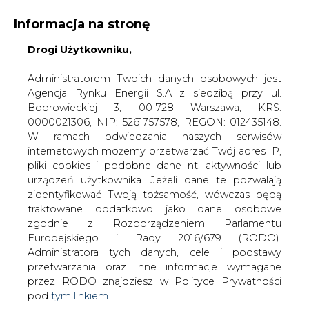
Informacja na stronę
Drogi Użytkowniku,
KONTAKT:
REDAKCJA@CIRE.PL
WYDAWCA PORTALU:
Administratorem Twoich danych osobowych jest
Agencja Rynku Energii S.A z siedzibą przy ul.
A
A
A
WIELKOŚĆ TEKSTU
WYSOKI KONTRAST
Bobrowieckiej 3, 00-728 Warszawa, KRS:
0000021306, NIP: 5261757578, REGON: 012435148.
ZALOGUJ SIĘ
W ramach odwiedzania naszych serwisów
internetowych możemy przetwarzać Twój adres IP,
pliki cookies i podobne dane nt. aktywności lub
urządzeń użytkownika. Jeżeli dane te pozwalają
zidentyfikować Twoją tożsamość, wówczas będą
traktowane dodatkowo jako dane osobowe
zgodnie z Rozporządzeniem Parlamentu
Europejskiego i Rady 2016/679 (RODO).
Administratora tych danych, cele i podstawy
przetwarzania oraz inne informacje wymagane
przez RODO znajdziesz w Polityce Prywatności
pod
tym linkiem.
WŁĄCZ CIRE.TV