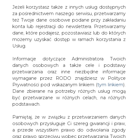
Jeżeli korzystasz także z innych usług dostępnych
za pośrednictwem naszego serwisu, przetwarzamy
też Twoje dane osobowe podane przy zakładaniu
konta lub rejestracji do newslettera. Przetwarzamy
Strona główna
/
SERWIS INFORMACYJNY CIRE
dane, które podajesz, pozostawiasz lub do których
24
/
CEZ: dymisja szefa finansów
możemy uzyskać dostęp w ramach korzystania z
Usług.
2004-07-06 00:00
drukuj
Informacje dotyczące Administratora Twoich
skomentuj
danych osobowych a także cele i podstawy
udostępnij
:
przetwarzania oraz inne niezbędne informacje
wymagane przez RODO znajdziesz w Polityce
Prywatności pod wskazanym linkiem (
tym linkiem
).
Dane zbierane na potrzeby różnych usług mogą
CEZ: dymisja szefa finansów
być przetwarzane w różnych celach, na różnych
podstawach.
Pamiętaj, że w związku z przetwarzaniem danych
osobowych przysługuje Ci szereg gwarancji i praw,
a przede wszystkim prawo do odwołania zgody
oraz prawo sprzeciwu wobec przetwarzania Twoich