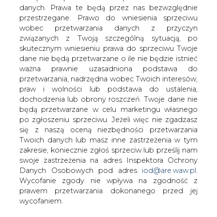
danych. Prawa te będą przez nas bezwzględnie
W dniu 20 grudnia 2004 roku został
przestrzegane. Prawo do wniesienia sprzeciwu
podpisany kontrakt pomiędzy
wobec przetwarzania danych z przyczyn
Elektrownią &#8222;Bełchatów&#8221;
związanych z Twoją szczególną sytuacją, po
SA, wchodzącą w skład Grupy BOT
skutecznym wniesieniu prawa do sprzeciwu Twoje
Górnictwo i Energetyka SA a Koncernem
dane nie będą przetwarzane o ile nie będzie istnieć
ALSTOM na budowę nowego bloku
ważna prawnie uzasadniona podstawa do
energetycznego o mocy 833 MW.
przetwarzania, nadrzędna wobec Twoich interesów,
praw i wolności lub podstawa do ustalenia,
„Największa inwestycja energetyczna w Polsce
dochodzenia lub obrony roszczeń. Twoje dane nie
gwarantuje utrzymanie zdolności wytwórczych
będą przetwarzane w celu marketingu własnego
elektrowni w perspektywie co najmniej 30 lat. Dlatego
po zgłoszeniu sprzeciwu. Jeżeli więc nie zgadzasz
tak ważne jest terminowe realizowanie harmonogramu
się z naszą oceną niezbędności przetwarzania
inwestycyjnego – powiedział podczas uroczystości
Twoich danych lub masz inne zastrzeżenia w tym
Zbigniew Bicki, prezes Zarządu BOT Górnictwo i
zakresie, koniecznie zgłoś sprzeciw lub prześlij nam
Energetyka SA. Dlatego tak ważne jest pełne zamknięcie
swoje zastrzeżenia na adres Inspektora Ochrony
finansowe tego projektu. Nie ukrywam, że przy
Danych Osobowych pod adres
iod@are.waw.pl
.
pozyskiwaniu środków liczymy na aktywną rolę i wsparcie
Wycofanie zgody nie wpływa na zgodność z
rządu”- dodał prezes Zbigniew Bicki.
prawem przetwarzania dokonanego przed jej
wycofaniem.
Nowy blok ma zostać oddany do użytku 48 miesięcy po