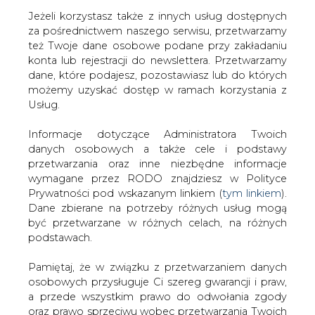
Jeżeli korzystasz także z innych usług dostępnych
za pośrednictwem naszego serwisu, przetwarzamy
też Twoje dane osobowe podane przy zakładaniu
konta lub rejestracji do newslettera. Przetwarzamy
Strona główna
/
SERWIS INFORMACYJNY CIRE
dane, które podajesz, pozostawiasz lub do których
24
/
Największy kontrakt w historii polskiej energetyki
możemy uzyskać dostęp w ramach korzystania z
Usług.
2004-12-22 00:00
drukuj
Informacje dotyczące Administratora Twoich
skomentuj
danych osobowych a także cele i podstawy
udostępnij
:
przetwarzania oraz inne niezbędne informacje
wymagane przez RODO znajdziesz w Polityce
Prywatności pod wskazanym linkiem (
tym linkiem
).
Dane zbierane na potrzeby różnych usług mogą
Największy kontrakt w historii
być przetwarzane w różnych celach, na różnych
polskiej energetyki
podstawach.
Pamiętaj, że w związku z przetwarzaniem danych
osobowych przysługuje Ci szereg gwarancji i praw,
a przede wszystkim prawo do odwołania zgody
oraz prawo sprzeciwu wobec przetwarzania Twoich