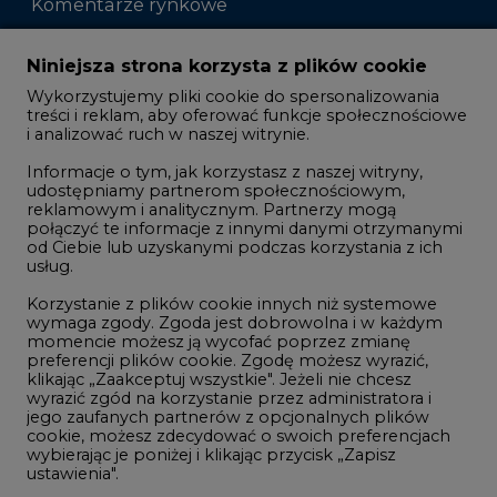
Komentarze rynkowe
Zmiany kadrowe na rynku
Niniejsza strona korzysta z plików cookie
Wykorzystujemy pliki cookie do spersonalizowania
Studio CIRE
treści i reklam, aby oferować funkcje społecznościowe
i analizować ruch w naszej witrynie.
Rozmowy o energetyce
Informacje o tym, jak korzystasz z naszej witryny,
Gospodarka
udostępniamy partnerom społecznościowym,
reklamowym i analitycznym. Partnerzy mogą
Geopolityka
połączyć te informacje z innymi danymi otrzymanymi
LTE450
od Ciebie lub uzyskanymi podczas korzystania z ich
usług.
Korzystanie z plików cookie innych niż systemowe
Innowacje i AI
wymaga zgody. Zgoda jest dobrowolna i w każdym
momencie możesz ją wycofać poprzez zmianę
Telekomunikacja i IT
preferencji plików cookie. Zgodę możesz wyrazić,
klikając „Zaakceptuj wszystkie". Jeżeli nie chcesz
Handel emisjami CO2
wyrazić zgód na korzystanie przez administratora i
Wodór
jego zaufanych partnerów z opcjonalnych plików
cookie, możesz zdecydować o swoich preferencjach
Górnictwo
wybierając je poniżej i klikając przycisk „Zapisz
ustawienia".
Zmiany klimatyczne