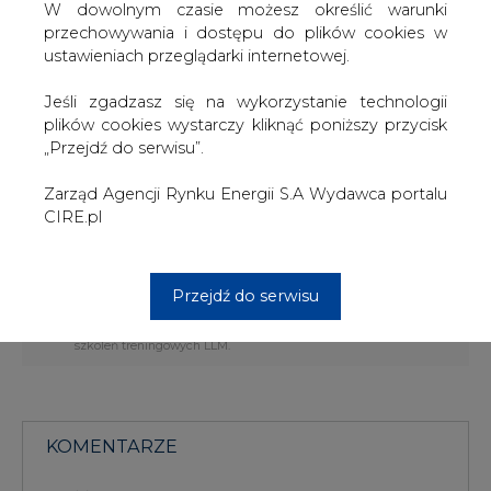
zamknięciu finansowania, to jest w 2009 roku. Wartość
W dowolnym czasie możesz określić warunki
kontraktu wynosi około 830 milionów euro.
przechowywania i dostępu do plików cookies w
ustawieniach przeglądarki internetowej.
W pełni zautomatyzowany blok będzie zbudowany przy
zastosowaniu najlepszych światowych rozwiązań.
Jeśli zgadzasz się na wykorzystanie technologii
Inwestycja pozwoli utrzymać dotychczasowy poziom
plików cookies wystarczy kliknąć poniższy przycisk
wydobycia węgla w KWB Bełchatów, sprostać
„Przejdź do serwisu”.
zapotrzebowaniu na energię elektryczną przy spełnieniu
norm ochrony środowiska i utrzymać konkurencyjną
Zarząd Agencji Rynku Energii S.A Wydawca portalu
pozycję na rynku energii.
CIRE.pl
#
Energetyka
#
kraj
Przejdź do serwisu
Artykuł powstał bez wsparcia narzędzi sztucznej inteligencji.
Wydawca portalu CIRE zgadza się na włączenie publikacji do
szkoleń treningowych LLM.
KOMENTARZE