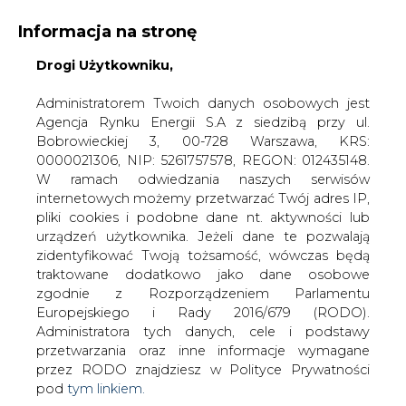
Informacja na stronę
Drogi Użytkowniku,
KONTAKT:
REDAKCJA@CIRE.PL
WYDAWCA PORTALU:
Administratorem Twoich danych osobowych jest
Agencja Rynku Energii S.A z siedzibą przy ul.
A
A
A
WIELKOŚĆ TEKSTU
WYSOKI KONTRAST
Bobrowieckiej 3, 00-728 Warszawa, KRS:
0000021306, NIP: 5261757578, REGON: 012435148.
ZALOGUJ SIĘ
W ramach odwiedzania naszych serwisów
internetowych możemy przetwarzać Twój adres IP,
pliki cookies i podobne dane nt. aktywności lub
urządzeń użytkownika. Jeżeli dane te pozwalają
zidentyfikować Twoją tożsamość, wówczas będą
traktowane dodatkowo jako dane osobowe
zgodnie z Rozporządzeniem Parlamentu
Europejskiego i Rady 2016/679 (RODO).
Administratora tych danych, cele i podstawy
przetwarzania oraz inne informacje wymagane
przez RODO znajdziesz w Polityce Prywatności
pod
tym linkiem.
WŁĄCZ CIRE.TV