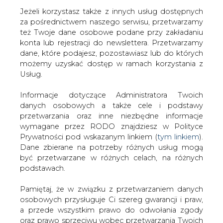
Jeżeli korzystasz także z innych usług dostępnych
za pośrednictwem naszego serwisu, przetwarzamy
też Twoje dane osobowe podane przy zakładaniu
konta lub rejestracji do newslettera. Przetwarzamy
Strona główna
/
SERWIS INFORMACYJNY CIRE
dane, które podajesz, pozostawiasz lub do których
24
/
E.ON bez nieruchomości
możemy uzyskać dostęp w ramach korzystania z
Usług.
2005-05-19 00:00
drukuj
Informacje dotyczące Administratora Twoich
skomentuj
danych osobowych a także cele i podstawy
udostępnij
:
przetwarzania oraz inne niezbędne informacje
wymagane przez RODO znajdziesz w Polityce
Prywatności pod wskazanym linkiem (
tym linkiem
).
Dane zbierane na potrzeby różnych usług mogą
E.ON bez nieruchomości
być przetwarzane w różnych celach, na różnych
podstawach.
Pamiętaj, że w związku z przetwarzaniem danych
osobowych przysługuje Ci szereg gwarancji i praw,
a przede wszystkim prawo do odwołania zgody
oraz prawo sprzeciwu wobec przetwarzania Twoich