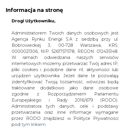
Informacja na stronę
Drogi Użytkowniku,
KONTAKT:
REDAKCJA@CIRE.PL
WYDAWCA PORTALU:
Administratorem Twoich danych osobowych jest
Agencja Rynku Energii S.A z siedzibą przy ul.
A
A
A
WIELKOŚĆ TEKSTU
WYSOKI KONTRAST
Bobrowieckiej 3, 00-728 Warszawa, KRS:
0000021306, NIP: 5261757578, REGON: 012435148.
ZALOGUJ SIĘ
W ramach odwiedzania naszych serwisów
internetowych możemy przetwarzać Twój adres IP,
pliki cookies i podobne dane nt. aktywności lub
urządzeń użytkownika. Jeżeli dane te pozwalają
zidentyfikować Twoją tożsamość, wówczas będą
traktowane dodatkowo jako dane osobowe
zgodnie z Rozporządzeniem Parlamentu
Europejskiego i Rady 2016/679 (RODO).
Administratora tych danych, cele i podstawy
przetwarzania oraz inne informacje wymagane
przez RODO znajdziesz w Polityce Prywatności
pod
tym linkiem.
WŁĄCZ CIRE.TV