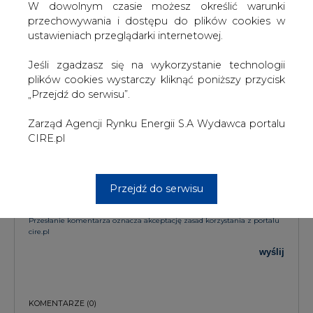
KOMENTARZE
W dowolnym czasie możesz określić warunki
przechowywania i dostępu do plików cookies w
ustawieniach przeglądarki internetowej.
TREŚĆ KOMENTARZA
Jeśli zgadzasz się na wykorzystanie technologii
plików cookies wystarczy kliknąć poniższy przycisk
„Przejdź do serwisu”.
Zarząd Agencji Rynku Energii S.A Wydawca portalu
CIRE.pl
PODPIS
Przejdź do serwisu
Przesłanie komentarza oznacza akceptację zasad korzystania z portalu
cire.pl
wyślij
KOMENTARZE
(0)