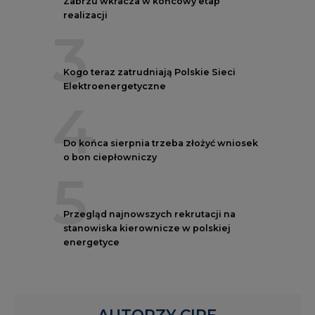
Zabrzu wkracza w końcowy etap
realizacji
3
Kogo teraz zatrudniają Polskie Sieci
Elektroenergetyczne
4
Do końca sierpnia trzeba złożyć wniosek
o bon ciepłowniczy
5
Przegląd najnowszych rekrutacji na
stanowiska kierownicze w polskiej
energetyce
AUTORZY CIRE