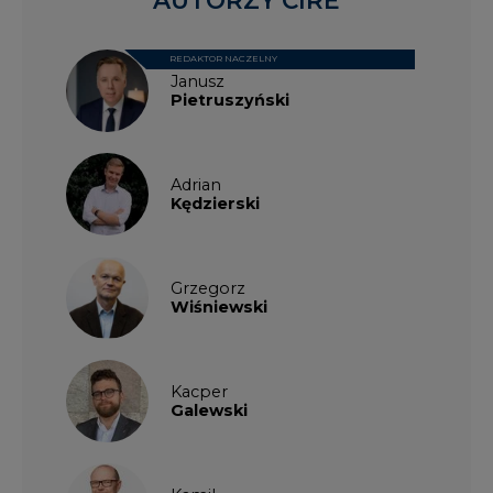
REDAKTOR NACZELNY
Janusz
Pietruszyński
Adrian
Kędzierski
Grzegorz
Wiśniewski
Kacper
Galewski