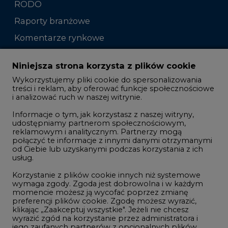
RODO
Raporty branżowe
Komentarze rynkowe
Zmiany kadrowe na rynku
Niniejsza strona korzysta z plików cookie
Wykorzystujemy pliki cookie do spersonalizowania
Studio CIRE
treści i reklam, aby oferować funkcje społecznościowe
i analizować ruch w naszej witrynie.
Rozmowy o energetyce
Informacje o tym, jak korzystasz z naszej witryny,
Gospodarka
udostępniamy partnerom społecznościowym,
reklamowym i analitycznym. Partnerzy mogą
Geopolityka
połączyć te informacje z innymi danymi otrzymanymi
LTE450
od Ciebie lub uzyskanymi podczas korzystania z ich
usług.
Korzystanie z plików cookie innych niż systemowe
Innowacje i AI
wymaga zgody. Zgoda jest dobrowolna i w każdym
momencie możesz ją wycofać poprzez zmianę
Telekomunikacja i IT
preferencji plików cookie. Zgodę możesz wyrazić,
klikając „Zaakceptuj wszystkie". Jeżeli nie chcesz
Handel emisjami CO2
wyrazić zgód na korzystanie przez administratora i
Wodór
jego zaufanych partnerów z opcjonalnych plików