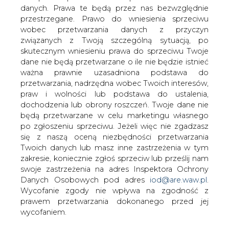
Niemiecka grupa energetyczna E.ON
danych. Prawa te będą przez nas bezwzględnie
sprzeda za 7 mld euro filię
przestrzegane. Prawo do wniesienia sprzeciwu
nieruchomości Viterra.
wobec przetwarzania danych z przyczyn
związanych z Twoją szczególną sytuacją, po
E.ON sprzeda swoje aktywa niemieckiej agencji obrotu
skutecznym wniesieniu prawa do sprzeciwu Twoje
nieruchomościami Deutsche Annington, filii brytyjskiego
dane nie będą przetwarzane o ile nie będzie istnieć
funduszu inwestycyjnego. W kwocie transakcji znajduje
ważna prawnie uzasadniona podstawa do
się dług ok. 3 mld euro, ale i tak E.ON zarobi 2,4 mld euro.
przetwarzania, nadrzędna wobec Twoich interesów,
Transakcja zostanie zrealizowana do końca lipca. Viterra
praw i wolności lub podstawa do ustalenia,
zarządzała 138 tys. mieszkań o wartości 5,6 mld euro.
dochodzenia lub obrony roszczeń. Twoje dane nie
Nowy właściciel zwiększy swój pakiet do 230 tys.
będą przetwarzane w celu marketingu własnego
mieszkań.
po zgłoszeniu sprzeciwu. Jeżeli więc nie zgadzasz
się z naszą oceną niezbędności przetwarzania
#
Energetyka
#
świat
Twoich danych lub masz inne zastrzeżenia w tym
zakresie, koniecznie zgłoś sprzeciw lub prześlij nam
swoje zastrzeżenia na adres Inspektora Ochrony
Artykuł powstał bez wsparcia narzędzi sztucznej inteligencji.
Wydawca portalu CIRE zgadza się na włączenie publikacji do
Danych Osobowych pod adres
iod@are.waw.pl
.
szkoleń treningowych LLM.
Wycofanie zgody nie wpływa na zgodność z
prawem przetwarzania dokonanego przed jej
wycofaniem.