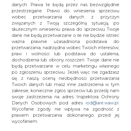
Zakłady sprzedające wodę i energię
danych. Prawa te będą przez nas bezwzględnie
walczą z plagą magnesów
przestrzegane. Prawo do wniesienia sprzeciwu
neodymowych napisało Życie Kalisza.
wobec przetwarzania danych z przyczyn
związanych z Twoją szczególną sytuacją, po
Z kupnem magnesów neodymowych nie ma żadnego
skutecznym wniesieniu prawa do sprzeciwu Twoje
problemu – czytamy w Życiu, ale gazeta zwraca uwagę,
dane nie będą przetwarzane o ile nie będzie istnieć
że sposób ich wykorzystania nie jest jednoznacznie
ważna prawnie uzasadniona podstawa do
określony. Niektórzy sprzedawcy, chcąc rozwiać
przetwarzania, nadrzędna wobec Twoich interesów,
wątpliwości, dołączają rodzaj oświadczenia, w którym
praw i wolności lub podstawa do ustalenia,
zapewniają, że „neodymy” są sprzedawane bez żadnego
dochodzenia lub obrony roszczeń. Twoje dane nie
„dedykowanego” zastosowania. Jednak zdaniem gazety
będą przetwarzane w celu marketingu własnego
wątpliwości pozostają i to spore, gdyż kaliscy
po zgłoszeniu sprzeciwu. Jeżeli więc nie zgadzasz
dystrybutorzy mediów odnotowują w ostatnim czasie
się z naszą oceną niezbędności przetwarzania
coraz więcej przypadków dziwnego zamierania liczników,
Twoich danych lub masz inne zastrzeżenia w tym
dotychczas działających bez zarzutów.
zakresie, koniecznie zgłoś sprzeciw lub prześlij nam
swoje zastrzeżenia na adres Inspektora Ochrony
Magnes neodymowy przyłożony do licznika energii
Danych Osobowych pod adres
iod@are.waw.pl
.
chociaż na chwilę pozostawia ślad. Sztucznie
Wycofanie zgody nie wpływa na zgodność z
spowolniony licznik po czasie kręci się jak szalony,
prawem przetwarzania dokonanego przed jej
wykazując nawet kilkakrotny wzrost poboru- pisze
wycofaniem.
lokalna gazeta. Zdaniem specjalistów z Kaliskiego