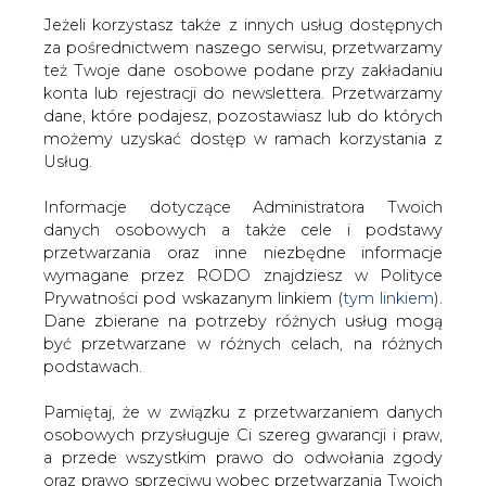
Jeżeli korzystasz także z innych usług dostępnych
za pośrednictwem naszego serwisu, przetwarzamy
też Twoje dane osobowe podane przy zakładaniu
konta lub rejestracji do newslettera. Przetwarzamy
Strona główna
/
SERWIS INFORMACYJNY CIRE
dane, które podajesz, pozostawiasz lub do których
24
/
Magnes na złodziei
możemy uzyskać dostęp w ramach korzystania z
Usług.
2005-08-29 00:00
drukuj
Informacje dotyczące Administratora Twoich
skomentuj
danych osobowych a także cele i podstawy
udostępnij
:
przetwarzania oraz inne niezbędne informacje
wymagane przez RODO znajdziesz w Polityce
Prywatności pod wskazanym linkiem (
tym linkiem
).
Dane zbierane na potrzeby różnych usług mogą
Magnes na złodziei
być przetwarzane w różnych celach, na różnych
podstawach.
Pamiętaj, że w związku z przetwarzaniem danych
osobowych przysługuje Ci szereg gwarancji i praw,
a przede wszystkim prawo do odwołania zgody
oraz prawo sprzeciwu wobec przetwarzania Twoich