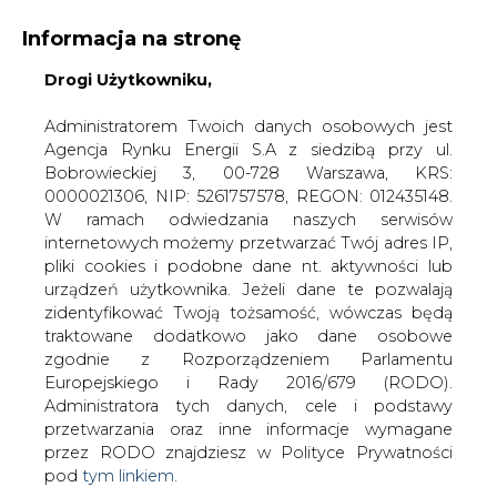
Informacja na stronę
Drogi Użytkowniku,
KONTAKT:
REDAKCJA@CIRE.PL
WYDAWCA PORTALU:
Administratorem Twoich danych osobowych jest
Agencja Rynku Energii S.A z siedzibą przy ul.
A
A
A
WIELKOŚĆ TEKSTU
WYSOKI KONTRAST
Bobrowieckiej 3, 00-728 Warszawa, KRS:
0000021306, NIP: 5261757578, REGON: 012435148.
ZALOGUJ SIĘ
W ramach odwiedzania naszych serwisów
internetowych możemy przetwarzać Twój adres IP,
pliki cookies i podobne dane nt. aktywności lub
urządzeń użytkownika. Jeżeli dane te pozwalają
zidentyfikować Twoją tożsamość, wówczas będą
traktowane dodatkowo jako dane osobowe
zgodnie z Rozporządzeniem Parlamentu
Europejskiego i Rady 2016/679 (RODO).
Administratora tych danych, cele i podstawy
przetwarzania oraz inne informacje wymagane
przez RODO znajdziesz w Polityce Prywatności
pod
tym linkiem.
WŁĄCZ CIRE.TV