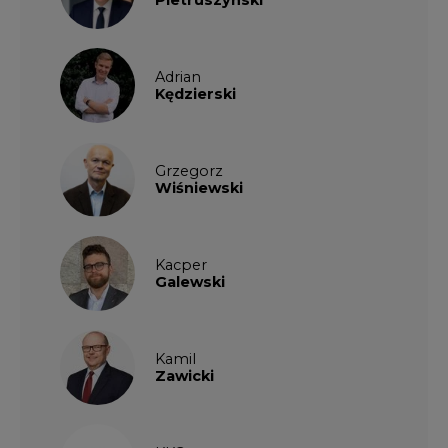
Adrian
Kędzierski
Grzegorz
Wiśniewski
Kacper
Galewski
Kamil
Zawicki