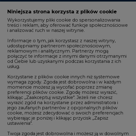
Zmiany kadrowe na rynku
Niniejsza strona korzysta z plików cookie
Wykorzystujemy pliki cookie do spersonalizowania
Studio CIRE
treści i reklam, aby oferować funkcje społecznościowe
i analizować ruch w naszej witrynie.
Rozmowy o energetyce
Informacje o tym, jak korzystasz z naszej witryny,
Gospodarka
udostępniamy partnerom społecznościowym,
reklamowym i analitycznym. Partnerzy mogą
Geopolityka
połączyć te informacje z innymi danymi otrzymanymi
LTE450
od Ciebie lub uzyskanymi podczas korzystania z ich
usług.
Korzystanie z plików cookie innych niż systemowe
Innowacje i AI
wymaga zgody. Zgoda jest dobrowolna i w każdym
momencie możesz ją wycofać poprzez zmianę
Telekomunikacja i IT
preferencji plików cookie. Zgodę możesz wyrazić,
klikając „Zaakceptuj wszystkie". Jeżeli nie chcesz
Handel emisjami CO2
wyrazić zgód na korzystanie przez administratora i
Wodór
jego zaufanych partnerów z opcjonalnych plików
cookie, możesz zdecydować o swoich preferencjach
Górnictwo
wybierając je poniżej i klikając przycisk „Zapisz
ustawienia".
Zmiany klimatyczne
Twoja zgoda jest dobrowolna i możesz ją w dowolnym