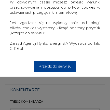
oddziału Energi SA, z początkowe spowolnienie licznika z
W dowolnym czasie możesz określić warunki
czasem skutkuje jego uszkodzeniem, a w dalszej
przechowywania i dostępu do plików cookies w
kolejności przyspieszeniem pracy. Nie ma możliwości
ustawieniach przeglądarki internetowej.
przywrócenia go do stanu pierwotnego ani wymiany
części na nowe, bez uszkodzenia plomb legalizacyjnych.
Jeśli zgadzasz się na wykorzystanie technologii
Prędzej czy później licznik trafia więc w ręce specjalistów
plików cookies wystarczy kliknąć poniższy przycisk
z zakładu energetycznego, którzy szybko się orientują,
„Przejdź do serwisu”.
że był on wykorzystywany niezgodnie z umową.
Zarząd Agencji Rynku Energii S.A Wydawca portalu
#
Energetyka
#
kraj
CIRE.pl
Artykuł powstał bez wsparcia narzędzi sztucznej inteligencji.
Wydawca portalu CIRE zgadza się na włączenie publikacji do
Przejdź do serwisu
szkoleń treningowych LLM.
KOMENTARZE
TREŚĆ KOMENTARZA